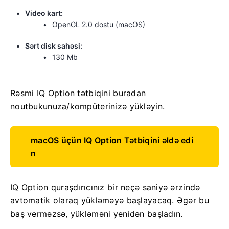
Video kart:
OpenGL 2.0 dostu (macOS)
Sərt disk sahəsi:
130 Mb
Rəsmi IQ Option tətbiqini buradan
noutbukunuza/kompüterinizə yükləyin.
macOS üçün IQ Option Tətbiqini əldə edi
n
IQ Option quraşdırıcınız bir neçə saniyə ərzində
avtomatik olaraq yükləməyə başlayacaq. Əgər bu
baş verməzsə, yükləməni yenidən başladın.