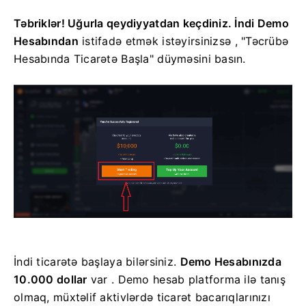
Təbriklər! Uğurla qeydiyyatdan keçdiniz. İndi Demo
Hesabından
istifadə etmək istəyirsinizsə
, "Təcrübə
Hesabında Ticarətə Başla" düyməsini basın.
İndi ticarətə başlaya bilərsiniz.
Demo Hesabınızda
10.000 dollar
var . Demo hesab platforma ilə tanış
olmaq, müxtəlif aktivlərdə ticarət bacarıqlarınızı