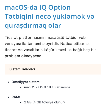
macOS-da IQ Option
Tətbiqini necə yükləmək və
quraşdırmaq olar
Ticarət platformasının masaüstü tətbiqi veb
versiyası ilə tamamilə eynidir. Nəticə etibarilə,
ticarət və vəsaitlərin köçürülməsi ilə bağlı heç bir
problem olmayacaq.
Sistem Tələbləri
Əməliyyat sistemi:
macOS - OS X 10.10 Yosemite
RAM:
2 GB (4 GB tövsiyə olunur)