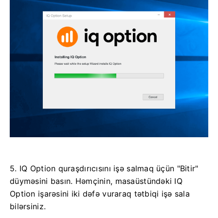
5. IQ Option quraşdırıcısını işə salmaq üçün "Bitir"
düyməsini basın. Həmçinin, masaüstündəki IQ
Option işarəsini iki dəfə vuraraq tətbiqi işə sala
bilərsiniz.