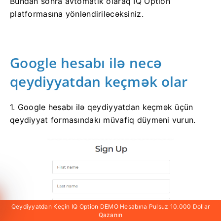
Bundan sonra avtomatik olaraq IQ Option
platformasına yönləndiriləcəksiniz.
Google hesabı ilə necə
qeydiyyatdan keçmək olar
1. Google hesabı ilə qeydiyyatdan keçmək üçün
qeydiyyat formasındakı müvafiq düyməni vurun.
Qeydiyyatdan Keçin IQ Option DEMO Hesabına Pulsuz 10.000 Dollar
Qazanın