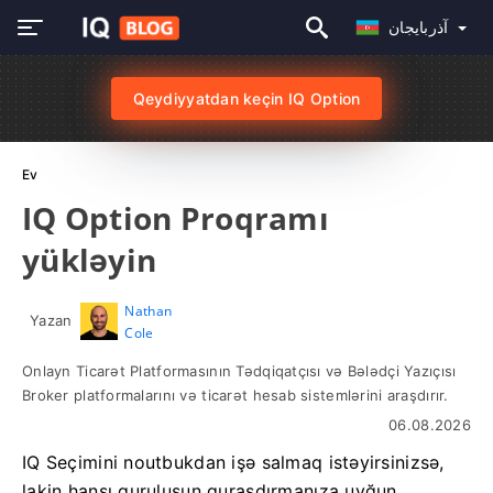
آذربايجان
Qeydiyyatdan keçin IQ Option
Ev
IQ Option Proqramı
yükləyin
Nathan
Yazan
Cole
Onlayn Ticarət Platformasının Tədqiqatçısı və Bələdçi Yazıçısı
Broker platformalarını və ticarət hesab sistemlərini araşdırır.
06.08.2026
IQ Seçimini noutbukdan işə salmaq istəyirsinizsə,
lakin hansı quruluşun quraşdırmanıza uyğun