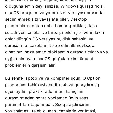
olduğuna əmin deyilsinizsə, Windows quraşdırıcısı,
macOS proqramı və ya brauzer versiyası arasında
seçim etmək sizi yavaşlata bilər. Desktop
proqramları adətən daha hamar qrafiklər, daha
sürətli yeniləmələr və birbaşa bildirişlər verir, lakin
onlar düzgün OS versiyasını, disk sahəsini və
quraşdırma icazələrini tələb edir; ilk növbədə
cihazınızı hazırlamaq bloklanmış quraşdırıcılar və ya
uyğun olmayan macOS qurğuları kimi ümumi
problemlərin qarşısını alır.
Bu səhifə laptop və ya kompüter üçün IQ Option
proqramını təhlükəsiz endirmək və quraşdırmaq
üçün aydın, praktiki addımları, həmçinin
quraşdırmadan sonra yoxlamaq üçün əsas
parametrləri təqdim edir. Siz quraşdırıcının
yoxlanılması, tələb olunan icazələrin verilməsi,