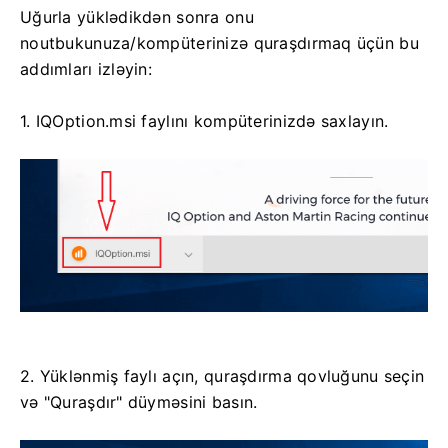
Uğurla yüklədikdən sonra onu
noutbukunuza/kompüterinizə quraşdırmaq üçün bu
addımları izləyin:
1. IQOption.msi faylını kompüterinizdə saxlayın.
2. Yüklənmiş faylı açın, quraşdırma qovluğunu seçin
və "Quraşdır" düyməsini basın.