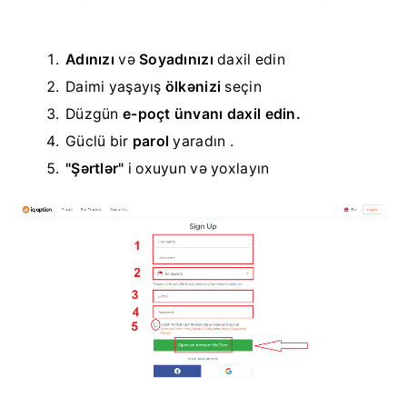
Adınızı
və
Soyadınızı
daxil edin
Daimi yaşayış
ölkənizi
seçin
Düzgün
e-poçt ünvanı daxil edin.
Güclü bir
parol
yaradın .
"Şərtlər"
i oxuyun
və yoxlayın