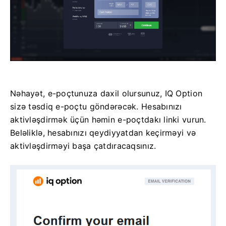
Nəhayət, e-poçtunuza daxil olursunuz, IQ Option
sizə təsdiq e-poçtu göndərəcək. Hesabınızı
aktivləşdirmək üçün həmin e-poçtdakı linki vurun.
Beləliklə, hesabınızı qeydiyyatdan keçirməyi və
aktivləşdirməyi başa çatdıracaqsınız.