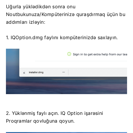
Uğurla yüklədikdən sonra onu
Noutbukunuza/Kompüterinizə quraşdırmaq üçün bu
addımları izləyin:
1. IQOption.dmg faylını kompüterinizdə saxlayın.
2. Yüklənmiş faylı açın. IQ Option işarəsini
Proqramlar qovluğuna qoyun.