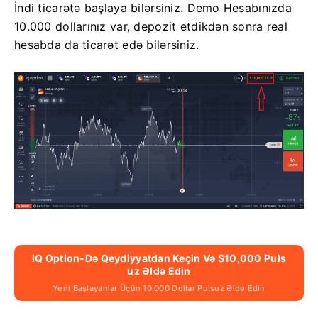
İndi ticarətə başlaya bilərsiniz. Demo Hesabınızda
10.000 dollarınız var, depozit etdikdən sonra real
hesabda da ticarət edə bilərsiniz.
IQ Option-Də Qeydiyyatdan Keçin Və $10,000 Puls
Uz Əldə Edin
Yeni Başlayanlar Üçün 10.000 Dollar Pulsuz Əldə Edin