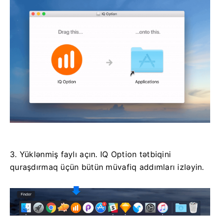
3. Yüklənmiş faylı açın. IQ Option tətbiqini
quraşdırmaq üçün bütün müvafiq addımları izləyin.