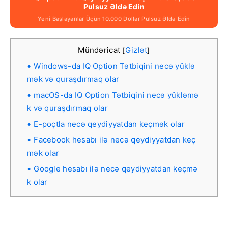
Pulsuz Əldə Edin
Yeni Başlayanlar Üçün 10.000 Dollar Pulsuz Əldə Edin
Mündəricat
Gizlət
[
]
Windows-da IQ Option Tətbiqini necə yüklə
mək və quraşdırmaq olar
macOS-da IQ Option Tətbiqini necə yükləmə
k və quraşdırmaq olar
E-poçtla necə qeydiyyatdan keçmək olar
Facebook hesabı ilə necə qeydiyyatdan keç
mək olar
Google hesabı ilə necə qeydiyyatdan keçmə
k olar