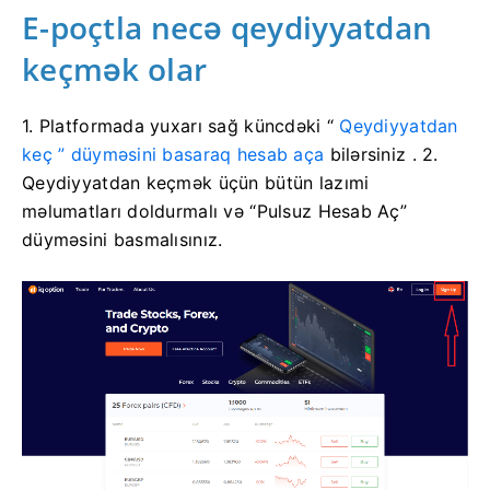
E-poçtla necə qeydiyyatdan
keçmək olar
1. Platformada
yuxarı sağ küncdəki “
Qeydiyyatdan
keç ” düyməsini basaraq hesab
aça
bilərsiniz .
2.
Qeydiyyatdan keçmək üçün bütün lazımi
məlumatları doldurmalı və “Pulsuz Hesab Aç”
düyməsini basmalısınız.