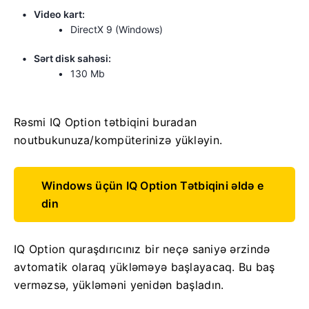
Video kart:
DirectX 9 (Windows)
Sərt disk sahəsi:
130 Mb
Rəsmi IQ Option tətbiqini buradan
noutbukunuza/kompüterinizə yükləyin.
Windows üçün IQ Option Tətbiqini əldə e
din
IQ Option quraşdırıcınız bir neçə saniyə ərzində
avtomatik olaraq yükləməyə başlayacaq. Bu baş
verməzsə, yükləməni yenidən başladın.