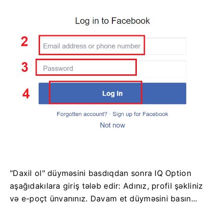
"Daxil ol" düyməsini basdıqdan sonra IQ Option
aşağıdakılara giriş tələb edir: Adınız, profil şəkliniz
və e-poçt ünvanınız. Davam et düyməsini basın...