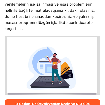
yeniləmələrin işə salınması və əsas problemlərin
həlli ilə bağlı təlimat alacaqsınız ki, daxil olasınız,
demo hesabı ilə sınaqdan keçirəsiniz və yalnız iş
masası proqramı düzgün işlədikdə canlı ticarətə
keçəsiniz.
IQ Option-Də Qeydiyyatdan Keçin Və $10,000