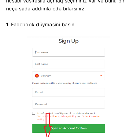
hesabı vasitəsilə açmaq seçiminiz var və bunu bir
neçə sadə addımla edə bilərsiniz:
1. Facebook düyməsini basın.