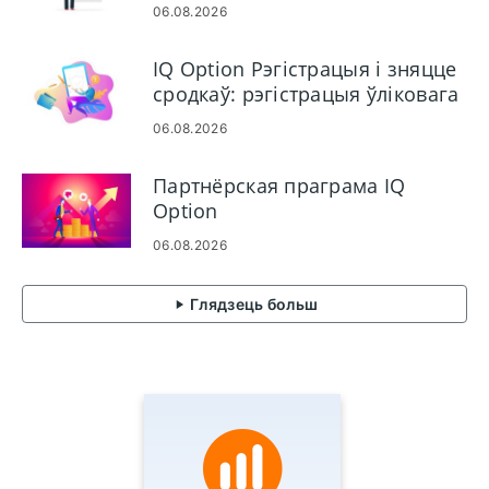
гандлёвы рахунак
06.08.2026
IQ Option Рэгістрацыя і зняцце
сродкаў: рэгістрацыя ўліковага
запісу і выплата сродкаў
06.08.2026
Партнёрская праграма IQ
Option
06.08.2026
Глядзець больш