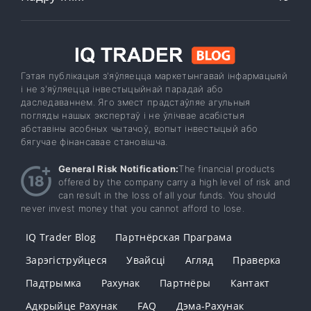
Гэтая публікацыя з'яўляецца маркетынгавай інфармацыяй
і не з'яўляецца інвестыцыйнай парадай або
даследаваннем. Яго змест прадстаўляе агульныя
погляды нашых экспертаў і не ўлічвае асабістыя
абставіны асобных чытачоў, вопыт інвестыцый або
бягучае фінансавае становішча.
General Risk Notification:
The financial products
offered by the company carry a high level of risk and
can result in the loss of all your funds. You should
never invest money that you cannot afford to lose.
IQ Trader Blog
Партнёрская Праграма
Зарэгіструйцеся
Увайсці
Агляд
Праверка
Падтрымка
Рахунак
Партнёры
Кантакт
Адкрыйце Рахунак
FAQ
Дэма-Рахунак