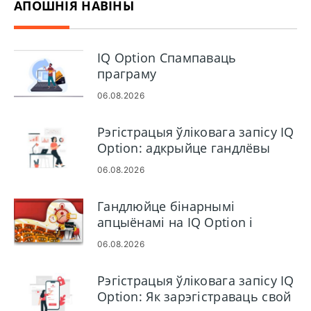
АПОШНІЯ НАВІНЫ
IQ Option Спампаваць
праграму
06.08.2026
Рэгістрацыя ўліковага запісу IQ
Option: адкрыйце гандлёвы
рахунак і зарэгіструйцеся
06.08.2026
Гандлюйце бінарнымі
апцыёнамі на IQ Option і
здымайце грошы
06.08.2026
Рэгістрацыя ўліковага запісу IQ
Option: Як зарэгістраваць свой