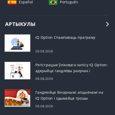
Español
Português
АРТЫКУЛЫ
IQ Option Спампаваць праграму
06.08.2026
Рэгістрацыя ўліковага запісу IQ Option:
адкрыйце гандлёвы рахунак і
зарэгіструйцеся
06.08.2026
Гандлюйце бінарнымі апцыёнамі на
IQ Option і здымайце грошы
06.08.2026