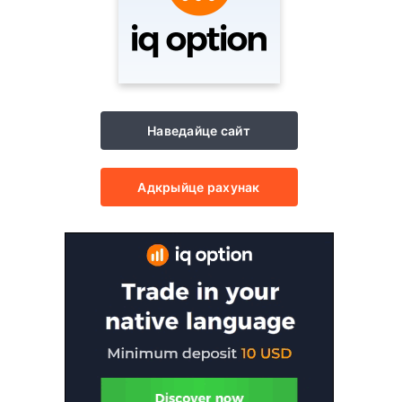
Наведайце сайт
Адкрыйце рахунак