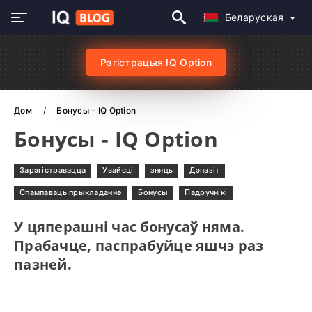
Беларуская
Рэгістрацыя IQ Option
Дом
Бонусы - IQ Option
Бонусы - IQ Option
Зарэгістравацца
Увайсці
зняць
Дэпазіт
Спампаваць прыкладанне
Бонусы
Падручнікі
У цяперашні час бонусаў няма.
Прабачце, паспрабуйце яшчэ раз
пазней.