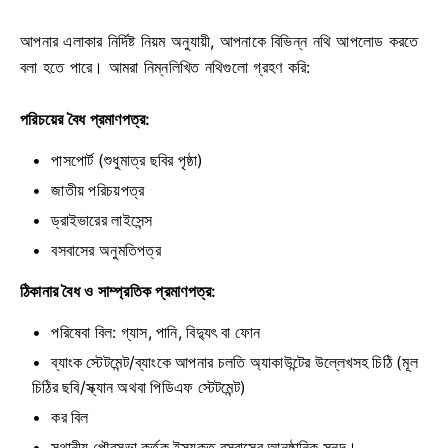
আপনার এলাকার নির্দিষ্ট নিয়ম অনুযায়ী, আপনাকে বিভিন্ন নথি আপলোড করতে
বলা হতে পারে। আমরা নিম্নলিখিত নথিগুলো গ্রহণ করি:
পরিচয়ের বৈধ প্রমাণপত্র:
পাসপোর্ট (শুধুমাত্র ছবির পৃষ্ঠা)
জাতীয় পরিচয়পত্র
ড্রাইভারের লাইসেন্স
বসবাসের অনুমতিপত্র
ঠিকানার বৈধ ও সাম্প্রতিক প্রমাণপত্র:
পরিষেবা বিল: গ্যাস, পানি, বিদ্যুৎ বা ফোন
ব্যাংক স্টেটমেন্ট/ব্যাংকে আপনার চলতি অ্যাকাউন্টের উল্লেখসহ চিঠি (মূল
চিঠির ছবি/স্ক্যান অথবা পিডিএফ স্টেটমেন্ট)
কর বিল
স্থানীয় পৌরসভা কর্তৃক ইস্যুকৃত বসবাসের আনুষ্ঠানিক সনদ।