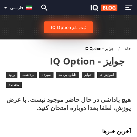
فارسی
ثبت نام IQ Option
خانه
جوایز - IQ Option
جوایز - IQ Option
آموزش ها
جوایز
دانلود برنامه
سپرده
برداشت
ورود
ثبت نام
هیچ پاداشی در حال حاضر موجود نیست. با عرض
پوزش، لطفا بعدا دوباره امتحان کنید.
آخرین خبرها