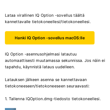
Lataa virallinen IQ Option -sovellus täältä
kannettavalle tietokoneellesi/tietokoneellesi.
Hanki IQ Option -sovellus macOS:lle
IQ Option -asennusohjelmasi latautuu
automaattisesti muutamassa sekunnissa. Jos näin ei
tapahdu, käynnistä lataus uudelleen.
Latauksen jälkeen asenna se kannettavaan
tietokoneeseen/tietokoneeseen seuraavasti:
1. Tallenna IQOption.dmg-tiedosto tietokoneellesi.