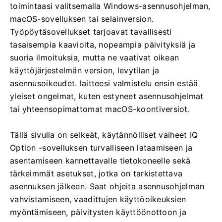
toimintaasi valitsemalla Windows-asennusohjelman,
macOS-sovelluksen tai selainversion.
Työpöytäsovellukset tarjoavat tavallisesti
tasaisempia kaavioita, nopeampia päivityksiä ja
suoria ilmoituksia, mutta ne vaativat oikean
käyttöjärjestelmän version, levytilan ja
asennusoikeudet. laitteesi valmistelu ensin estää
yleiset ongelmat, kuten estyneet asennusohjelmat
tai yhteensopimattomat macOS-koontiversiot.
Tällä sivulla on selkeät, käytännölliset vaiheet IQ
Option -sovelluksen turvalliseen lataamiseen ja
asentamiseen kannettavalle tietokoneelle sekä
tärkeimmät asetukset, jotka on tarkistettava
asennuksen jälkeen. Saat ohjeita asennusohjelman
vahvistamiseen, vaadittujen käyttöoikeuksien
myöntämiseen, päivitysten käyttöönottoon ja