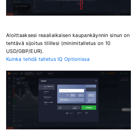
Aloittaaksesi reaaliaikaisen kaupankäynnin sinun on
tehtävä sijoitus tilillesi (minimitalletus on 10
USD/GBP/EUR).
Kuinka tehdä talletus IQ Optionissa