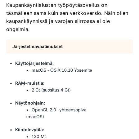
Kaupankäyntialustan työpöytäsovellus on
täsmälleen sama kuin sen verkkoversio. Näin ollen
kaupankäynnissä ja varojen siirrossa ei ole
ongelmia.
Järjestelmävaatimukset
Käyttöjärjestelmä:
macOS - OS X 10.10 Yosemite
RAM-muistia:
2 Gt (suositus 4 Gt)
Näytönohjain:
OpenGL 2.0 -yhteensopiva
(macOS)
Kiintolevytila:
130 Mt