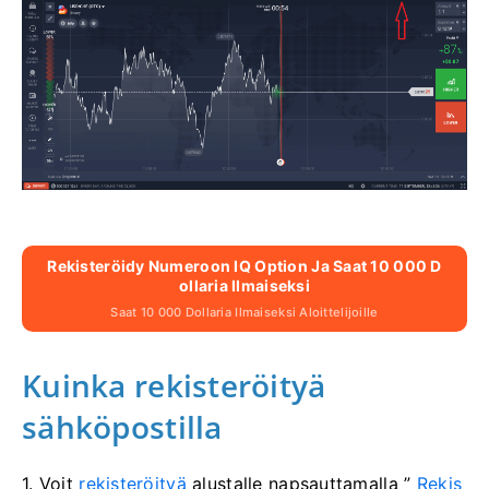
Rekisteröidy Numeroon IQ Option Ja Saat 10 000 D
Ollaria Ilmaiseksi
Saat 10 000 Dollaria Ilmaiseksi Aloittelijoille
Kuinka rekisteröityä
sähköpostilla
1. Voit
rekisteröityä
alustalle napsauttamalla ”
Rekis