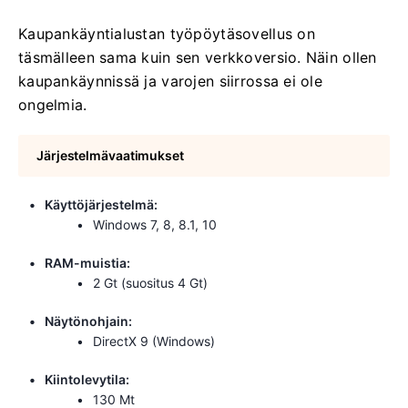
Kaupankäyntialustan työpöytäsovellus on
täsmälleen sama kuin sen verkkoversio. Näin ollen
kaupankäynnissä ja varojen siirrossa ei ole
ongelmia.
Järjestelmävaatimukset
Käyttöjärjestelmä:
Windows 7, 8, 8.1, 10
RAM-muistia:
2 Gt (suositus 4 Gt)
Näytönohjain:
DirectX 9 (Windows)
Kiintolevytila:
130 Mt