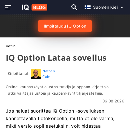
Suomen Kieli
Ilmoittaudu IQ Option
Kotiin
IQ Option Lataa sovellus
Nathan
Kirjoittanut
Cole
Online-kaupankäyntialustan tutkija ja oppaan kirjoittaja
Tutkii välittäjäalustoja ja kaupankäyntitilijärjestelmiä.
06.08.2026
Jos haluat suorittaa IQ Option -sovelluksen
kannettavalla tietokoneella, mutta et ole varma,
mikä versio sopii asetuksiin, voit hidastaa