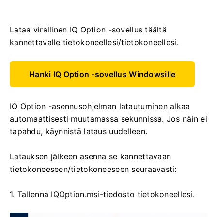
Lataa virallinen IQ Option -sovellus täältä
kannettavalle tietokoneellesi/tietokoneellesi.
Hanki IQ Option -sovellus Windowsille
IQ Option -asennusohjelman latautuminen alkaa
automaattisesti muutamassa sekunnissa. Jos näin ei
tapahdu, käynnistä lataus uudelleen.
Latauksen jälkeen asenna se kannettavaan
tietokoneeseen/tietokoneeseen seuraavasti:
1. Tallenna IQOption.msi-tiedosto tietokoneellesi.