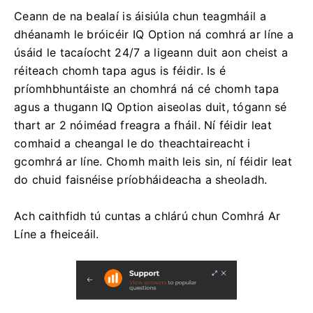
Ceann de na bealaí is áisiúla chun teagmháil a
dhéanamh le bróicéir IQ Option ná comhrá ar líne a
úsáid le tacaíocht 24/7 a ligeann duit aon cheist a
réiteach chomh tapa agus is féidir. Is é
príomhbhuntáiste an chomhrá ná cé chomh tapa
agus a thugann IQ Option aiseolas duit, tógann sé
thart ar 2 nóiméad freagra a fháil. Ní féidir leat
comhaid a cheangal le do theachtaireacht i
gcomhrá ar líne. Chomh maith leis sin, ní féidir leat
do chuid faisnéise príobháideacha a sheoladh.
Ach caithfidh tú cuntas a chlárú chun Comhrá Ar
Líne a fheiceáil.