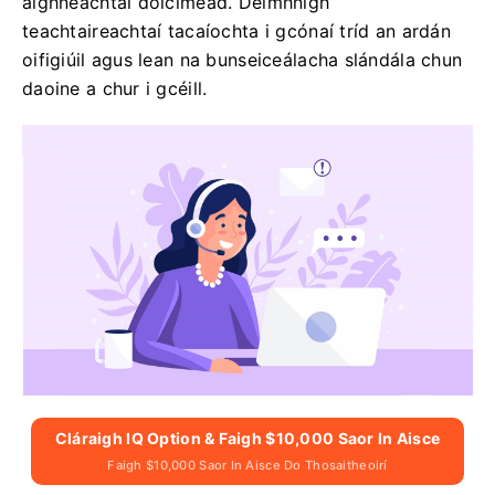
aighneachtaí doiciméad. Deimhnigh
teachtaireachtaí tacaíochta i gcónaí tríd an ardán
oifigiúil agus lean na bunseiceálacha slándála chun
daoine a chur i gcéill.
Cláraigh IQ Option & Faigh $10,000 Saor In Aisce
Faigh $10,000 Saor In Aisce Do Thosaitheoirí