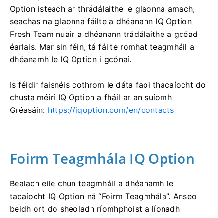
Option isteach ar thrádálaithe le glaonna amach,
seachas na glaonna fáilte a dhéanann IQ Option
Fresh Team nuair a dhéanann trádálaithe a gcéad
éarlais. Mar sin féin, tá fáilte romhat teagmháil a
dhéanamh le IQ Option i gcónaí.
Is féidir faisnéis cothrom le dáta faoi thacaíocht do
chustaiméirí IQ Option a fháil ar an suíomh
Gréasáin:
https://iqoption.com/en/contacts
Foirm Teagmhála IQ Option
Bealach eile chun teagmháil a dhéanamh le
tacaíocht IQ Option ná “Foirm Teagmhála”. Anseo
beidh ort do sheoladh ríomhphoist a líonadh