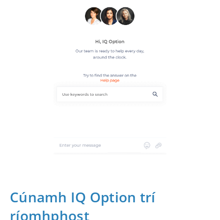
Cúnamh IQ Option trí
ríomhphost