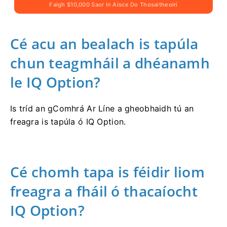
Faigh $10,000 Saor In Aisce Do Thosaitheoirí
Cé acu an bealach is tapúla
chun teagmháil a dhéanamh
le IQ Option?
Is tríd an gComhrá Ar Líne a gheobhaidh tú an
freagra is tapúla ó IQ Option.
Cé chomh tapa is féidir liom
freagra a fháil ó thacaíocht
IQ Option?