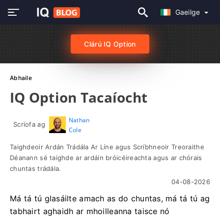
Gaeilge
Clárú IQ Option
Abhaile
IQ Option Tacaíocht
Nathan
Scríofa ag
Cole
Taighdeoir Ardán Trádála Ar Líne agus Scríbhneoir Treoraithe
Déanann sé taighde ar ardáin bróicéireachta agus ar chórais
chuntas trádála.
04-08-2026
Má tá tú glasáilte amach as do chuntas, má tá tú ag
tabhairt aghaidh ar mhoilleanna taisce nó