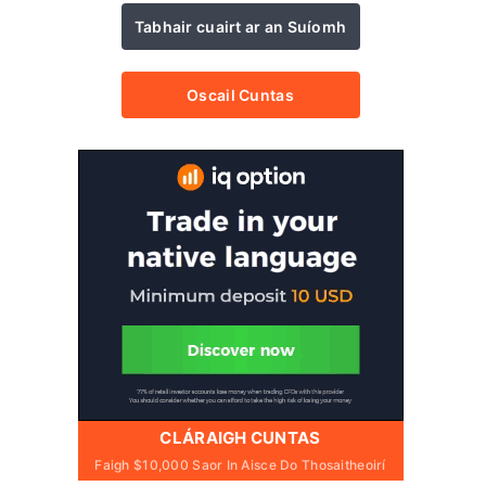
Tabhair cuairt ar an Suíomh
Oscail Cuntas
CLÁRAIGH CUNTAS
Faigh $10,000 Saor In Aisce Do Thosaitheoirí