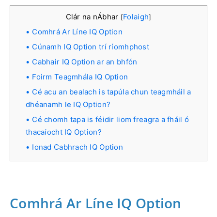
Clár na nÁbhar
Folaigh
[
]
Comhrá Ar Líne IQ Option
Cúnamh IQ Option trí ríomhphost
Cabhair IQ Option ar an bhfón
Foirm Teagmhála IQ Option
Cé acu an bealach is tapúla chun teagmháil a
dhéanamh le IQ Option?
Cé chomh tapa is féidir liom freagra a fháil ó
thacaíocht IQ Option?
Ionad Cabhrach IQ Option
Comhrá Ar Líne IQ Option