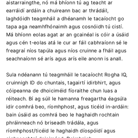
aistarraingthe, nó má bhíonn tú ag teacht ar
earráidí ardáin a chuireann bac ar thrádáil,
laghdóidh teagmháil a dhéanamh le tacaíocht go
tapa aga neamhfhónaimh agus cosnóidh tú cistí.
Má bhíonn eolas agat ar an gcainéal is cóir a úsáid
agus cén t-eolas atá le cur ar fáil cabhraíonn sé le
freagraí níos tapúla agus níos cruinne a fháil agus
seachnaíonn sé arís agus arís eile anonn is anall.
Sula ndéanann tú teagmháil le tacaíocht Rogha IQ,
cruinnigh ID do chuntais, tagairtí idirbhirt, agus
cóipeanna de dhoiciméid fíoraithe chun luas a
réiteach. Bí ag súil le hamanna freagartha éagsúla
idir comhrá beo, ríomhphost, agus ticéid in-ardáin:
bain úsáid as comhrá beo le haghaidh rochtain
phráinneach nó briseadh trádála, agus
ríomhphost/ticéid le haghaidh díospóidí agus