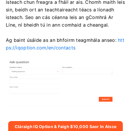
isteach chun freagra a fháil ar ais. Chomh maith leis
sin, beidh ort an teachtaireacht téacs a líonadh
isteach. Seo an cás céanna leis an gComhrá Ar
Líne, ní bheidh tú in ann comhaid a cheangal.
Ag baint úsáide as an bhfoirm teagmhála anseo:
htt
ps://iqoption.com/en/contacts
Cláraigh IQ Option & Faigh $10,000 Saor In Aisce