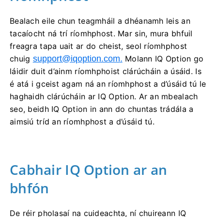
Bealach eile chun teagmháil a dhéanamh leis an
tacaíocht ná trí ríomhphost. Mar sin, mura bhfuil
freagra tapa uait ar do cheist, seol ríomhphost
chuig
support@iqoption.com
.
Molann IQ Option go
láidir duit d’ainm ríomhphoist clárúcháin a úsáid. Is
é atá i gceist agam ná an ríomhphost a d’úsáid tú le
haghaidh clárúcháin ar IQ Option. Ar an mbealach
seo, beidh IQ Option in ann do chuntas trádála a
aimsiú tríd an ríomhphost a d’úsáid tú.
Cabhair IQ Option ar an
bhfón
De réir pholasaí na cuideachta, ní chuireann IQ