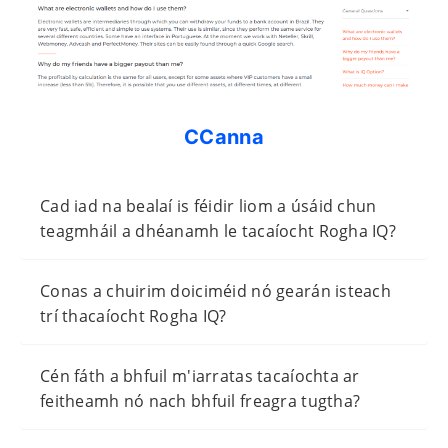
CCanna
Cad iad na bealaí is féidir liom a úsáid chun
teagmháil a dhéanamh le tacaíocht Rogha IQ?
Conas a chuirim doiciméid nó gearán isteach
trí thacaíocht Rogha IQ?
Cén fáth a bhfuil m'iarratas tacaíochta ar
feitheamh nó nach bhfuil freagra tugtha?