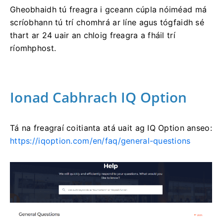
Gheobhaidh tú freagra i gceann cúpla nóiméad má
scríobhann tú trí chomhrá ar líne agus tógfaidh sé
thart ar 24 uair an chloig freagra a fháil trí
ríomhphost.
Ionad Cabhrach IQ Option
Tá na freagraí coitianta atá uait ag IQ Option anseo:
https://iqoption.com/en/faq/general-questions