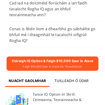
Cad iad na doiciméid fíorúcháin a iarrfaidh
tacaíocht Rogha IQ agus an bhfuil
teorainneacha ann?
Conas is féidir liom a dhearbhú go sábháilte go
bhfuil mé i dteagmháil le tacaíocht oifigiúil
Rogha IQ?
Cláraigh IQ Option & Faigh $10,000 Saor In Aisce
Faigh $10,000 Saor In Aisce Do Thosaitheoirí
NUACHT GAOLMHAR
TUILLEADH Ó ÚDAR
Taisce IQ Option trí Skrill:
Céimeanna, Teorainneacha &
Amanna Próiseála