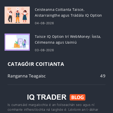
Ceisteanna Coitianta Taisce,
Aistarraingthe agus Trádála IQ Option
04-08-2026
Taisce IQ Option trí WebMoney: Íosta,
Céimeanna agus Uainiú
03-08-2026
CATAGÓIR COITIANTA
Ranganna Teagaisc
49
Is cumarsáid margaíochta é an foilseachán seo agus ní
comhairle infheistíochta ná taighde é. Léiríonn an t-ábhar