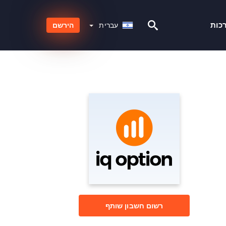
עברית
כות
עברית
הירשם
רשום חשבון שותף