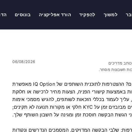
בר
למשוך
לְהַפְקִיד
הורד אפליקציה
בונוסים
הדר
06/08/2026
ותב מדריכים
ות חשבונות מסחר.
מעוניין לייצר רווח מהקהל שלך על ידי הפניית סוחרים? ההצטרפות לתוכנית השותפים של IQ Option מאפשרת
לות באמצעות קישורי הפניה, הצעות מחיר לרכישה או חלוקת
 עליך לעמוד בכללי הזכאות לשותפים, להגיש מסמכי אימות
מדויקים ולהגדיר מעקב בצורה נכונה. מועמדים רבים מבזבזים זמן על KYC חלקי או מקורות תנועה לא תקינים;
י הגשת הבקשה חוסכת זמן ומגינה על חשבון השותף שלך.
ות: שלבי הבקשה המדויקים, המסמכים הנדרשים ונקודות