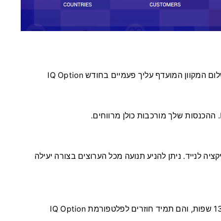
טרנט ובאפליקציה לנייד. ניתן להניע תנועה מכל הערוצים בצורה יעילה
IQ Option מייצגת מיליוני לקוחות מ-175 מדינות הדוברים 13 שפות, והם תמיד חוזרים לפלטפורמת IQ