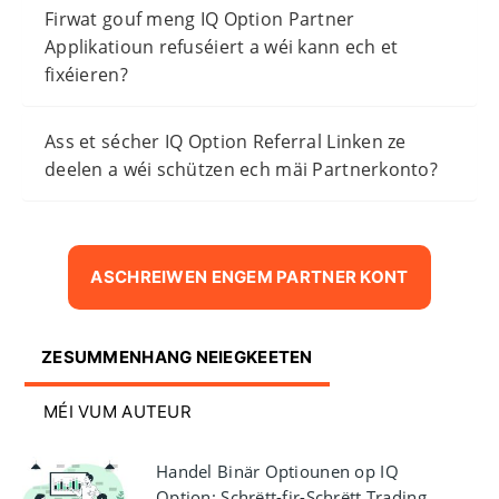
Firwat gouf meng IQ Option Partner
Applikatioun refuséiert a wéi kann ech et
fixéieren?
Ass et sécher IQ Option Referral Linken ze
deelen a wéi schützen ech mäi Partnerkonto?
ASCHREIWEN ENGEM PARTNER KONT
ZESUMMENHANG NEIEGKEETEN
MÉI VUM AUTEUR
Handel Binär Optiounen op IQ
Option: Schrëtt-fir-Schrëtt Trading