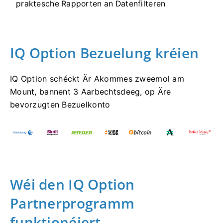
praktesche Rapporten an Datenfilteren
IQ Option Bezuelung kréien
IQ Option schéckt Är Akommes zweemol am
Mount, bannent 3 Aarbechtsdeeg, op Äre
bevorzugten Bezuelkonto
Wéi den IQ Option
Partnerprogramm
funktionéiert