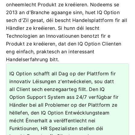
onheemlecht Produkt ze kreéieren. Nodeems se
2013 an d'Branche agaange sinn, huet IQ Option
sech d'Zil gesat, déi bescht Handelsplattform fir all
Händler ze kreéieren. Si hunn déi lescht
Technologien an Innovatiounen benotzt fir e
Produkt ze kreéieren, dat den IQ Option Clienten
eng einfach, praktesch an interessant
Handelserfahrung bitt.
IQ Option schafft all Dag op der Plattform fir
innovativ Léisungen z'entwéckelen, sou datt
all Client sech eenzegaarteg fillt. Den IQ
Option Support System ass 24/7 verfügbar fir
Händler bei all Problemer op der Plattform ze
hëllefen, den IQ Option Entwécklungsteam
mécht Ënnerhalt a verëffentlecht nei
Funktiounen, HR Spezialisten stellen déi