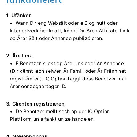
1. Ufänken
Wann Dir eng Websäit oder e Blog hutt oder
Internetverkéier kaaft, kënnt Dir Ären Affiliate-Link
op Ärer Säit oder Annonce publizéieren.
2. Äre Link
E Benotzer klickt op Äre Link oder Är Annonce
(Dir kënnt Iech selwer, Är Famill oder Är Frënn net
registréieren). IQ Option taggt dëse Benotzer mat
Ärer eenzegaarteger ID.
3. Clienten registréieren
De Benotzer mellt sech op der IQ Option
Plattform un a fänkt un ze handelen.
4. Gewënnopbau