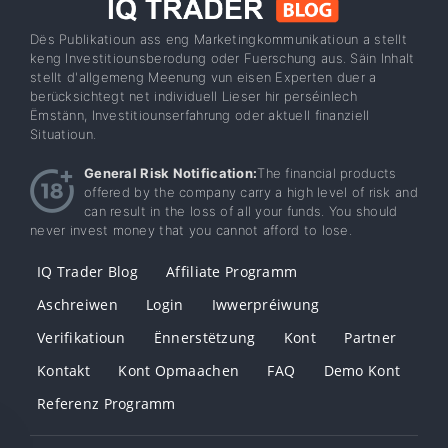
Dës Publikatioun ass eng Marketingkommunikatioun a stellt
keng Investitiounsberodung oder Fuerschung aus. Säin Inhalt
stellt d'allgemeng Meenung vun eisen Experten duer a
berücksichtegt net individuell Lieser hir perséinlech
Ëmstänn, Investitiounserfahrung oder aktuell finanziell
Situatioun.
General Risk Notification:
The financial products
offered by the company carry a high level of risk and
can result in the loss of all your funds. You should
never invest money that you cannot afford to lose.
IQ Trader Blog
Affiliate Programm
Aschreiwen
Login
Iwwerpréiwung
Verifikatioun
Ënnerstëtzung
Kont
Partner
Kontakt
Kont Opmaachen
FAQ
Demo Kont
Referenz Programm