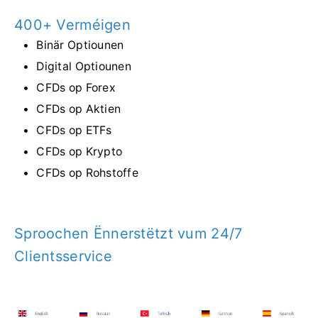
400+ Verméigen
Binär Optiounen
Digital Optiounen
CFDs op Forex
CFDs op Aktien
CFDs op ETFs
CFDs op Krypto
CFDs op Rohstoffe
Sproochen Ënnerstëtzt vum 24/7
Clientsservice