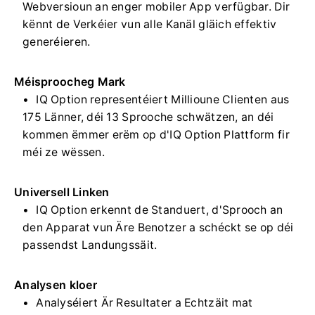
Webversioun an enger mobiler App verfügbar. Dir
kënnt de Verkéier vun alle Kanäl gläich effektiv
generéieren.
Méisproocheg Mark
IQ Option representéiert Millioune Clienten aus
175 Länner, déi 13 Sprooche schwätzen, an déi
kommen ëmmer erëm op d'IQ Option Plattform fir
méi ze wëssen.
Universell Linken
IQ Option erkennt de Standuert, d'Sprooch an
den Apparat vun Äre Benotzer a schéckt se op déi
passendst Landungssäit.
Analysen kloer
Analyséiert Är Resultater a Echtzäit mat