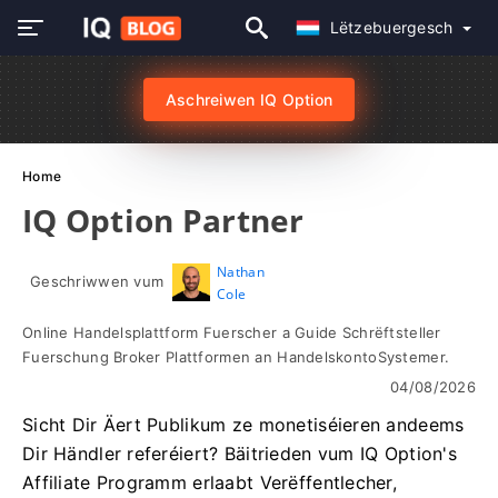
Lëtzebuergesch
Aschreiwen IQ Option
Home
IQ Option Partner
Nathan
Geschriwwen vum
Cole
Online Handelsplattform Fuerscher a Guide Schrëftsteller
Fuerschung Broker Plattformen an HandelskontoSystemer.
04/08/2026
Sicht Dir Äert Publikum ze monetiséieren andeems
Dir Händler referéiert? Bäitrieden vum IQ Option's
Affiliate Programm erlaabt Verëffentlecher,