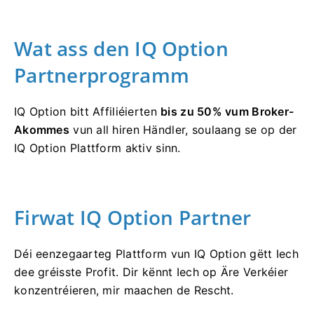
Wat ass den IQ Option
Partnerprogramm
IQ Option bitt Affiliéierten
bis zu 50% vum Broker-
Akommes
vun all hiren Händler, soulaang se op der
IQ Option Plattform aktiv sinn.
Firwat IQ Option Partner
Déi eenzegaarteg Plattform vun IQ Option gëtt Iech
dee gréisste Profit. Dir kënnt Iech op Äre Verkéier
konzentréieren, mir maachen de Rescht.