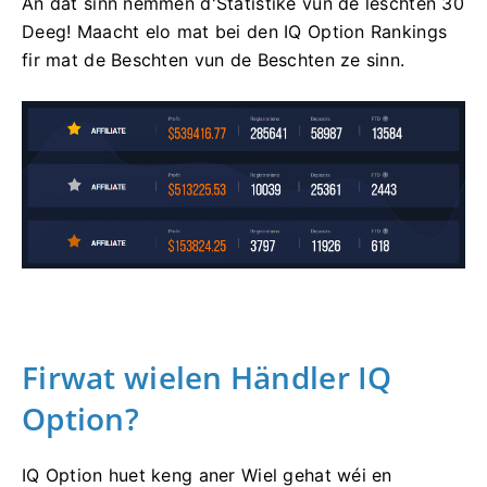
An dat sinn nëmmen d'Statistike vun de leschten 30
Deeg! Maacht elo mat bei den IQ Option Rankings
fir mat de Beschten vun de Beschten ze sinn.
Firwat wielen Händler IQ
Option?
IQ Option huet keng aner Wiel gehat wéi en