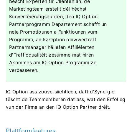
bescht Experten fir Clienten an, de
Marketingteam erstellt déi héchst
Konvertéierungsquoten, den IQ Option
Partnerprogramm Departement schafft un
neie Promotiounen a Funktiounen vum
Programm, an IQ Option oniwwertraff
Partnermanager hëllefen Affiliéierten
d'Trafficqualitéit zesumme mat hiren
Akommes am IQ Option Programm ze
verbesseren.
IQ Option ass zouversiichtlech, datt d'Synergie
tëscht de Teammemberen dat ass, wat den Erfolleg
vun der Firma an den IQ Option Partner dréit.
Plattformfeatures