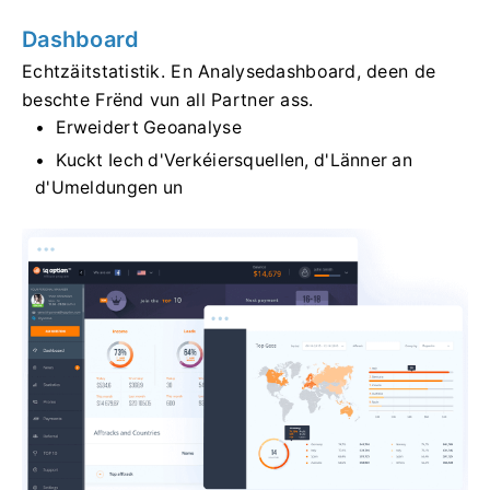
Dashboard
Echtzäitstatistik. En Analysedashboard, deen de
beschte Frënd vun all Partner ass.
Erweidert Geoanalyse
Kuckt Iech d'Verkéiersquellen, d'Länner an
d'Umeldungen un