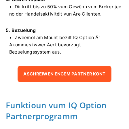
Dir kritt bis zu 50% vum Gewënn vum Broker jee
no der Handelsaktivitéit vun Äre Clienten.
5. Bezuelung
Zweemol am Mount bezilt IQ Option Är
Akommes iwwer Äert bevorzugt
Bezuelungssystem aus.
ASCHREIWEN ENGEM PARTNER KONT
Funktioun vum IQ Option
Partnerprogramm