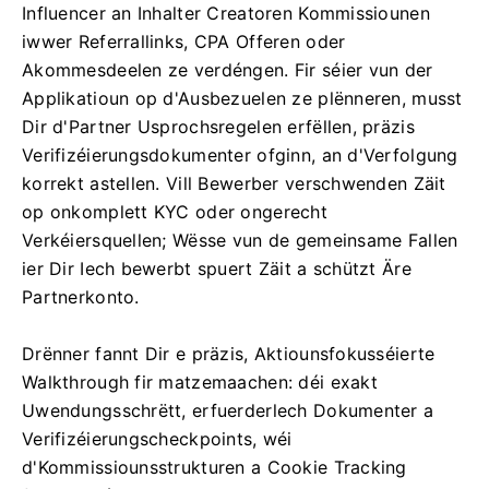
Influencer an Inhalter Creatoren Kommissiounen
iwwer Referrallinks, CPA Offeren oder
Akommesdeelen ze verdéngen. Fir séier vun der
Applikatioun op d'Ausbezuelen ze plënneren, musst
Dir d'Partner Usprochsregelen erfëllen, präzis
Verifizéierungsdokumenter ofginn, an d'Verfolgung
korrekt astellen. Vill Bewerber verschwenden Zäit
op onkomplett KYC oder ongerecht
Verkéiersquellen; Wësse vun de gemeinsame Fallen
ier Dir Iech bewerbt spuert Zäit a schützt Äre
Partnerkonto.
Drënner fannt Dir e präzis, Aktiounsfokusséierte
Walkthrough fir matzemaachen: déi exakt
Uwendungsschrëtt, erfuerderlech Dokumenter a
Verifizéierungscheckpoints, wéi
d'Kommissiounsstrukturen a Cookie Tracking