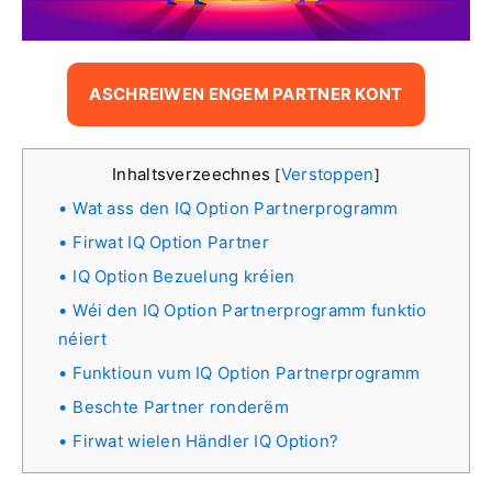
ASCHREIWEN ENGEM PARTNER KONT
Inhaltsverzeechnes
Verstoppen
[
]
Wat ass den IQ Option Partnerprogramm
Firwat IQ Option Partner
IQ Option Bezuelung kréien
Wéi den IQ Option Partnerprogramm funktio
néiert
Funktioun vum IQ Option Partnerprogramm
Beschte Partner ronderëm
Firwat wielen Händler IQ Option?