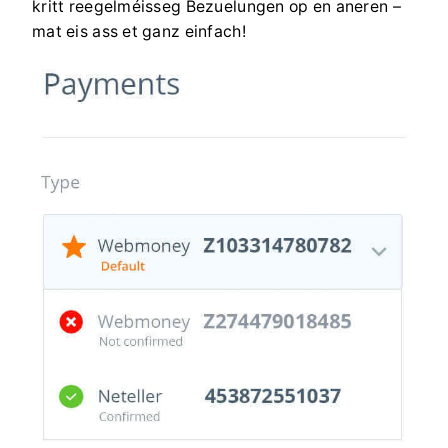
kritt reegelméisseg Bezuelungen op en aneren –
mat eis ass et ganz einfach!