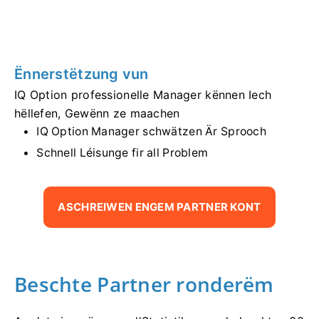
Ënnerstëtzung vun
IQ Option professionelle Manager kënnen Iech
hëllefen, Gewënn ze maachen
IQ Option Manager schwätzen Är Sprooch
Schnell Léisunge fir all Problem
ASCHREIWEN ENGEM PARTNER KONT
Beschte Partner ronderëm