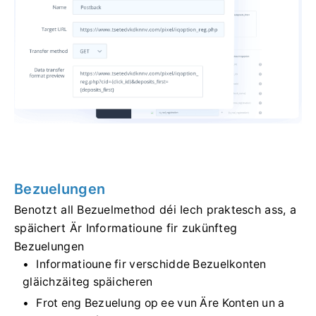
Bezuelungen
Benotzt all Bezuelmethod déi Iech praktesch ass, a
späichert Är Informatioune fir zukünfteg
Bezuelungen
Informatioune fir verschidde Bezuelkonten
gläichzäiteg späicheren
Frot eng Bezuelung op ee vun Äre Konten un a