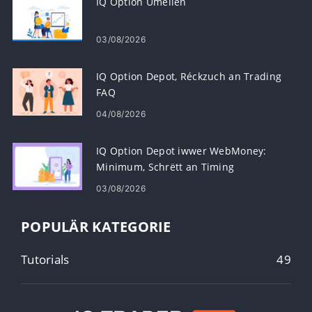
IQ Option Umellen
03/08/2026
IQ Option Depot, Réckzuch an Trading
FAQ
04/08/2026
IQ Option Depot iwwer WebMoney:
Minimum, Schrëtt an Timing
03/08/2026
POPULÄR KATEGORIE
Tutorials
49