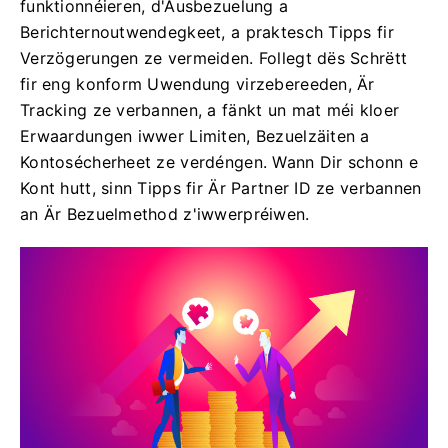
funktionnéieren, d'Ausbezuelung a
Berichternoutwendegkeet, a praktesch Tipps fir
Verzögerungen ze vermeiden. Follegt dës Schrëtt
fir eng konform Uwendung virzebereeden, Är
Tracking ze verbannen, a fänkt un mat méi kloer
Erwaardungen iwwer Limiten, Bezuelzäiten a
Kontosécherheet ze verdéngen. Wann Dir schonn e
Kont hutt, sinn Tipps fir Är Partner ID ze verbannen
an Är Bezuelmethod z'iwwerpréiwen.