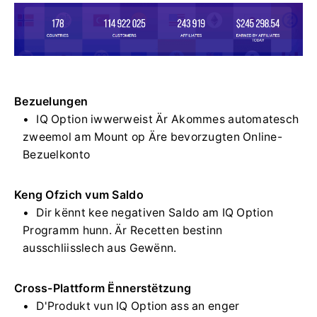
Bezuelungen
IQ Option iwwerweist Är Akommes automatesch
zweemol am Mount op Äre bevorzugten Online-
Bezuelkonto
Keng Ofzich vum Saldo
Dir kënnt kee negativen Saldo am IQ Option
Programm hunn. Är Recetten bestinn
ausschliisslech aus Gewënn.
Cross-Plattform Ënnerstëtzung
D'Produkt vun IQ Option ass an enger