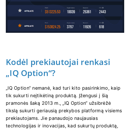
Kodėl prekiautojai renkasi
„IQ Option“?
„IQ Option“ nemanė, kad turi kito pasirinkimo, kaip
tik sukurti neįtikėtiną produktą. Įžengusi į šią
pramonės šaką 2013 m., „IQ Option“ užsibrėžė
tikslą sukurti geriausią prekybos platformą visiems
prekiautojams. Jie panaudojo naujausias
technologijas ir inovacijas, kad sukurtų produktą,