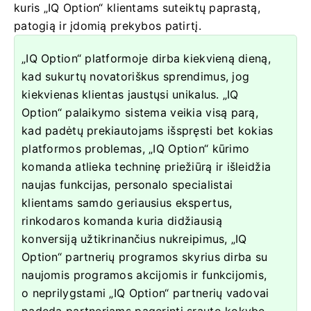
kuris „IQ Option“ klientams suteiktų paprastą,
patogią ir įdomią prekybos patirtį.
„IQ Option“ platformoje dirba kiekvieną dieną,
kad sukurtų novatoriškus sprendimus, jog
kiekvienas klientas jaustųsi unikalus. „IQ
Option“ palaikymo sistema veikia visą parą,
kad padėtų prekiautojams išspręsti bet kokias
platformos problemas, „IQ Option“ kūrimo
komanda atlieka techninę priežiūrą ir išleidžia
naujas funkcijas, personalo specialistai
klientams samdo geriausius ekspertus,
rinkodaros komanda kuria didžiausią
konversiją užtikrinančius nukreipimus, „IQ
Option“ partnerių programos skyrius dirba su
naujomis programos akcijomis ir funkcijomis,
o neprilygstami „IQ Option“ partnerių vadovai
padeda partneriams pagerinti srauto kokybę