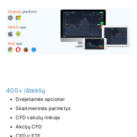
400+ išteklių
Dvejetainės opcionai
Skaitmeninės parinktys
CFD valiutų rinkoje
Akcijų CFD
CFD ir ETF