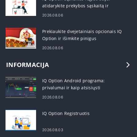
atidarykite prekybos sąskaitą ir
užsiregistruokite
2026.08.06
Prekiaukite dvejetainiais opcionais IQ
Option ir išimkite pinigus
2026.08.06
INFORMACIJA
IQ Option Android programa:
privalumai ir kaip atsisiųsti
2026.08.06
IQ Option Registruotis
2026.08.03