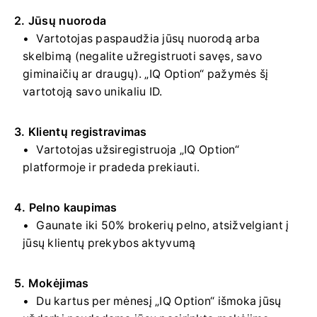
2. Jūsų nuoroda
Vartotojas paspaudžia jūsų nuorodą arba
skelbimą (negalite užregistruoti savęs, savo
giminaičių ar draugų). „IQ Option“ pažymės šį
vartotoją savo unikaliu ID.
3. Klientų registravimas
Vartotojas užsiregistruoja „IQ Option“
platformoje ir pradeda prekiauti.
4. Pelno kaupimas
Gaunate iki 50% brokerių pelno, atsižvelgiant į
jūsų klientų prekybos aktyvumą
5. Mokėjimas
Du kartus per mėnesį „IQ Option“ išmoka jūsų