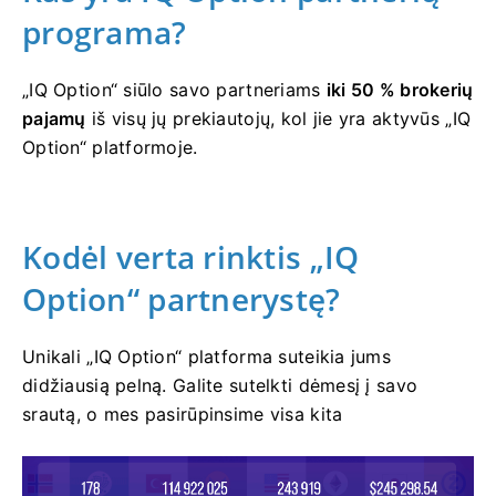
programa?
„IQ Option“ siūlo savo partneriams
iki 50 % brokerių
pajamų
iš visų jų prekiautojų, kol jie yra aktyvūs „IQ
Option“ platformoje.
Kodėl verta rinktis „IQ
Option“ partnerystę?
Unikali „IQ Option“ platforma suteikia jums
didžiausią pelną. Galite sutelkti dėmesį į savo
srautą, o mes pasirūpinsime visa kita