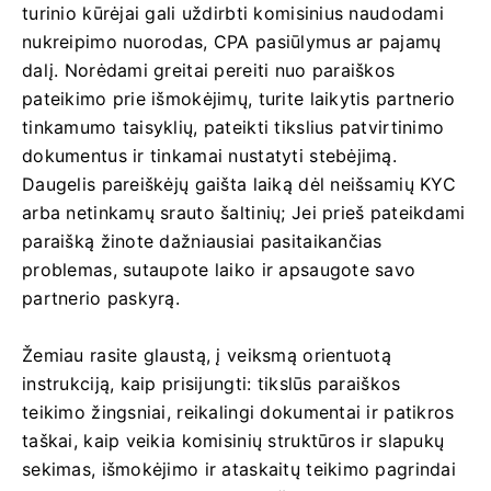
turinio kūrėjai gali uždirbti komisinius naudodami
nukreipimo nuorodas, CPA pasiūlymus ar pajamų
dalį. Norėdami greitai pereiti nuo paraiškos
pateikimo prie išmokėjimų, turite laikytis partnerio
tinkamumo taisyklių, pateikti tikslius patvirtinimo
dokumentus ir tinkamai nustatyti stebėjimą.
Daugelis pareiškėjų gaišta laiką dėl neišsamių KYC
arba netinkamų srauto šaltinių; Jei prieš pateikdami
paraišką žinote dažniausiai pasitaikančias
problemas, sutaupote laiko ir apsaugote savo
partnerio paskyrą.
Žemiau rasite glaustą, į veiksmą orientuotą
instrukciją, kaip prisijungti: tikslūs paraiškos
teikimo žingsniai, reikalingi dokumentai ir patikros
taškai, kaip veikia komisinių struktūros ir slapukų
sekimas, išmokėjimo ir ataskaitų teikimo pagrindai