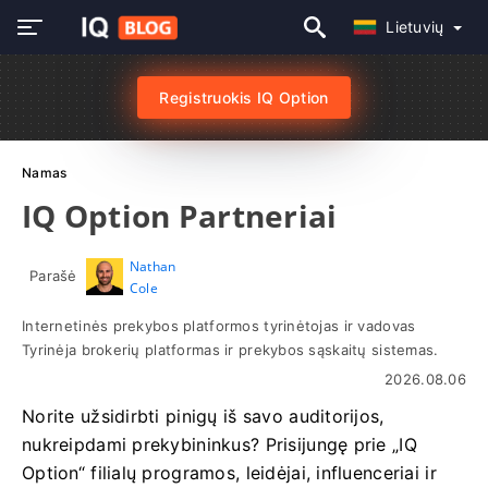
Lietuvių
Registruokis IQ Option
Namas
IQ Option Partneriai
Nathan
Parašė
Cole
Internetinės prekybos platformos tyrinėtojas ir vadovas
Tyrinėja brokerių platformas ir prekybos sąskaitų sistemas.
2026.08.06
Norite užsidirbti pinigų iš savo auditorijos,
nukreipdami prekybininkus? Prisijungę prie „IQ
Option“ filialų programos, leidėjai, influenceriai ir