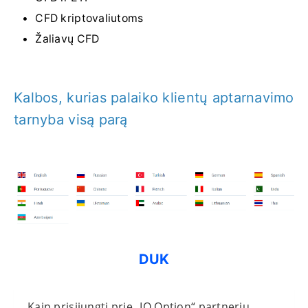
CFD kriptovaliutoms
Žaliavų CFD
Kalbos, kurias palaiko klientų aptarnavimo
tarnyba visą parą
DUK
Kaip prisijungti prie „IQ Option“ partnerių