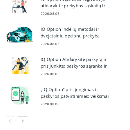
atidarykite prekybos sąskaitą ir
užsiregistruokite
2026.08.06
IQ Option indėlių metodai ir
dvejetainių opcionų prekyba
2026.08.03
IQ Option Atidarykite paskyrą ir
prisijunkite: paskyros sąranka ir
prieiga
2026.08.03
„IQ Option“ prisijungimas ir
paskyros patvirtinimas: veiksmai
ir reikalavimai
2026.08.06