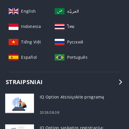
English
العربيّة
Indonesia
ไทย
Tiếng Việt
Русский
Español
Português
STRAIPSNIAI
IQ Option Atsisiųskite programą
2026.08.06
IQ Option sąskaitos registracija: