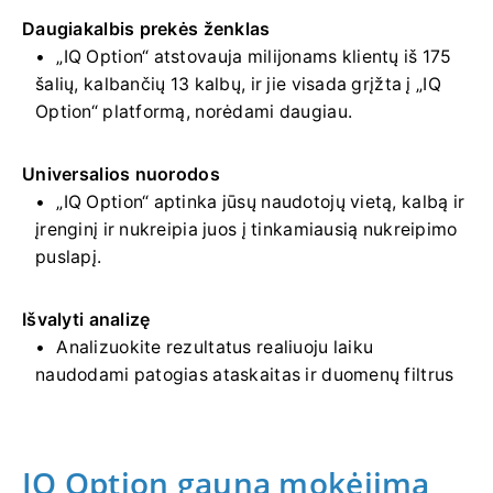
Daugiakalbis prekės ženklas
„IQ Option“ atstovauja milijonams klientų iš 175
šalių, kalbančių 13 kalbų, ir jie visada grįžta į „IQ
Option“ platformą, norėdami daugiau.
Universalios nuorodos
„IQ Option“ aptinka jūsų naudotojų vietą, kalbą ir
įrenginį ir nukreipia juos į tinkamiausią nukreipimo
puslapį.
Išvalyti analizę
Analizuokite rezultatus realiuoju laiku
naudodami patogias ataskaitas ir duomenų filtrus
IQ Option gauna mokėjimą