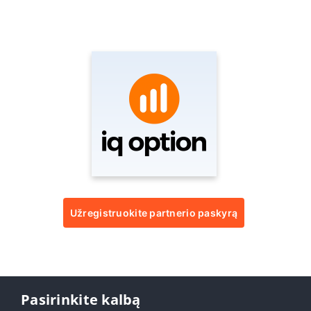
Užregistruokite partnerio paskyrą
Pasirinkite kalbą