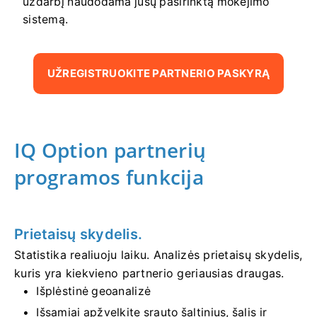
uždarbį naudodama jūsų pasirinktą mokėjimo
sistemą.
UŽREGISTRUOKITE PARTNERIO PASKYRĄ
IQ Option partnerių
programos funkcija
Prietaisų skydelis.
Statistika realiuoju laiku. Analizės prietaisų skydelis,
kuris yra kiekvieno partnerio geriausias draugas.
Išplėstinė geoanalizė
Išsamiai apžvelkite srauto šaltinius, šalis ir