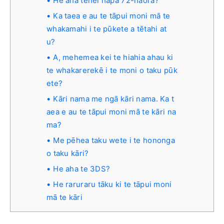
He aha tēnei hapa 72-hāora?
Ka taea e au te tāpui moni mā te
whakamahi i te pūkete a tētahi at
u?
A, mehemea kei te hiahia ahau ki
te whakarerekē i te moni o taku pūk
ete?
Kāri nama me ngā kāri nama. Ka t
aea e au te tāpui moni mā te kāri na
ma?
Me pēhea taku wete i te hononga
o taku kāri?
He aha te 3DS?
He raruraru tāku ki te tāpui moni
mā te kāri