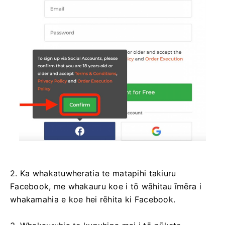
2. Ka whakatuwheratia te matapihi takiuru
Facebook, me whakauru koe i tō wāhitau īmēra i
whakamahia e koe hei rēhita ki Facebook.