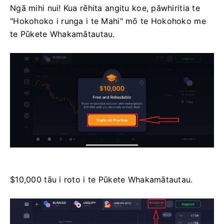
Ngā mihi nui! Kua rēhita angitu koe, pāwhiritia te
"Hokohoko i runga i te Mahi" mō te Hokohoko me
te Pūkete Whakamātautau.
$10,000 tāu i roto i te Pūkete Whakamātautau.