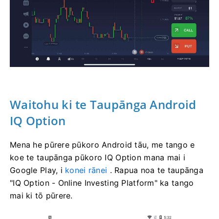
Waitohu ki te Taupānga Android
IQ Option
Mena he pūrere pūkoro Android tāu, me tango e
koe te taupānga pūkoro IQ Option mana mai i
Google Play, i
konei rānei
. Rapua noa te taupānga
"IQ Option - Online Investing Platform" ka tango
mai ki tō pūrere.