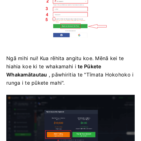
Ngā mihi nui! Kua rēhita angitu koe. Mēnā kei te
hiahia koe ki te whakamahi i
te Pūkete
Whakamātautau
, pāwhiritia te "Tīmata Hokohoko i
runga i te pūkete mahi".