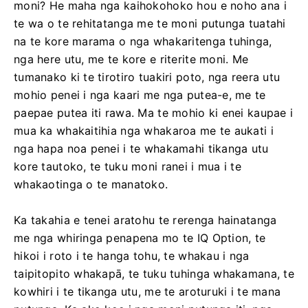
moni? He maha nga kaihokohoko hou e noho ana i
te wa o te rehitatanga me te moni putunga tuatahi
na te kore marama o nga whakaritenga tuhinga,
nga here utu, me te kore e riterite moni. Me
tumanako ki te tirotiro tuakiri poto, nga reera utu
mohio penei i nga kaari me nga putea-e, me te
paepae putea iti rawa. Ma te mohio ki enei kaupae i
mua ka whakaitihia nga whakaroa me te aukati i
nga hapa noa penei i te whakamahi tikanga utu
kore tautoko, te tuku moni ranei i mua i te
whakaotinga o te manatoko.
Ka takahia e tenei aratohu te rerenga hainatanga
me nga whiringa penapena mo te IQ Option, te
hikoi i roto i te hanga tohu, te whakau i nga
taipitopito whakapā, te tuku tuhinga whakamana, te
kowhiri i te tikanga utu, me te aroturuki i te mana