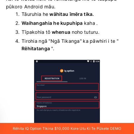
pūkoro Android māu.
Tāuruhia he
wāhitau īmēra tika.
Waihangahia he kupuhipa
kaha
.
Tīpakohia tō
whenua
noho tuturu.
Tirohia ngā "Ngā Tikanga" ka pāwhiri i te "
Rēhitatanga
".
Rēhita IQ Option Tikina $10,000 Kore Utu Ki Te Pūkete DEMO