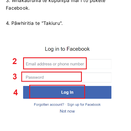
3. Whakauruhia te kupuhipa mai i tō pūkete
Facebook.
4. Pāwhiritia te "Takiuru".