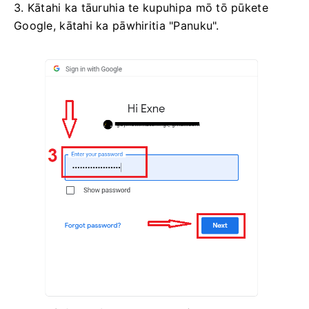
3. Kātahi ka tāuruhia te kupuhipa mō tō pūkete
Google, kātahi ka pāwhiritia "Panuku".