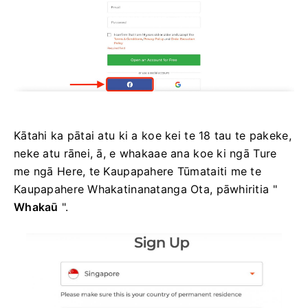
Kātahi ka pātai atu ki a koe kei te 18 tau te pakeke,
neke atu rānei, ā, e whakaae ana koe ki ngā Ture
me ngā Here, te Kaupapahere Tūmataiti me te
Kaupapahere Whakatinanatanga Ota, pāwhiritia "
Whakaū
".