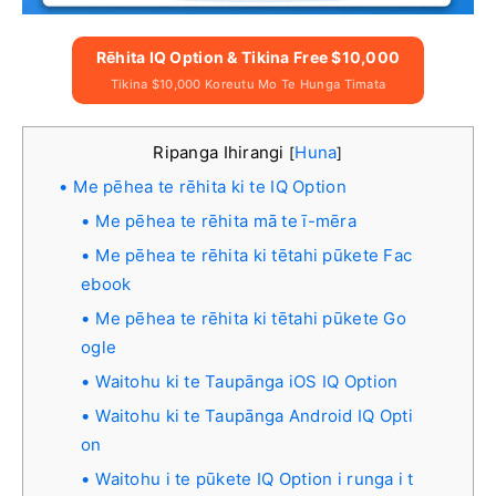
Rēhita IQ Option & Tikina Free $10,000
Tikina $10,000 Koreutu Mo Te Hunga Timata
Ripanga Ihirangi
Huna
[
]
Me pēhea te rēhita ki te IQ Option
Me pēhea te rēhita mā te ī-mēra
Me pēhea te rēhita ki tētahi pūkete Fac
ebook
Me pēhea te rēhita ki tētahi pūkete Go
ogle
Waitohu ki te Taupānga iOS IQ Option
Waitohu ki te Taupānga Android IQ Opti
on
Waitohu i te pūkete IQ Option i runga i t