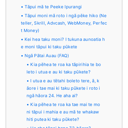
Tāpui mā te Peeke Ipurangi
Tāpui moni mā roto i ngā pēke hiko (Ne
teller, Skrill, Advcash, WebMoney, Perfec
t Money)
Kei hea taku moni? I tukuna aunoatia h
e moni tāpui ki taku pūkete
Ngā Pātai Auau (FAQ)
Kia pēhea te roa ka tāpirihia te bo
leto i utua e au ki taku pūkete?
I utua e au tētahi boleto tere, ā, k
āore i tae mai ki taku pūkete i roto i
ngā hāora 24. He aha ai?
Kia pēhea te roa ka tae mai te mo
ni tāpui i mahia e au mā te whakaw
hiti putea ki taku pūkete?