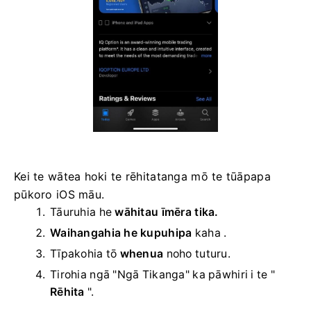
Kei te wātea hoki te rēhitatanga mō te tūāpapa
pūkoro iOS māu.
Tāuruhia he
wāhitau īmēra tika.
Waihangahia he kupuhipa
kaha
.
Tīpakohia tō
whenua
noho tuturu.
Tirohia ngā "Ngā Tikanga" ka pāwhiri i te "
Rēhita
".