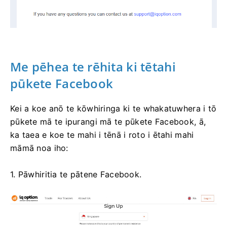
Me pēhea te rēhita ki tētahi
pūkete Facebook
Kei a koe anō te kōwhiringa ki te whakatuwhera i tō
pūkete mā te ipurangi mā te pūkete Facebook, ā,
ka taea e koe te mahi i tēnā i roto i ētahi mahi
māmā noa iho:
1. Pāwhiritia te pātene Facebook.