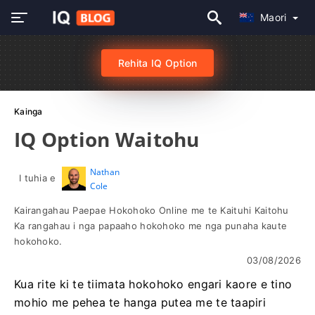
Maori
Rehita IQ Option
Kainga
IQ Option Waitohu
Nathan
I tuhia e
Cole
Kairangahau Paepae Hokohoko Online me te Kaituhi Kaitohu
Ka rangahau i nga papaaho hokohoko me nga punaha kaute
hokohoko.
03/08/2026
Kua rite ki te tiimata hokohoko engari kaore e tino
mohio me pehea te hanga putea me te taapiri