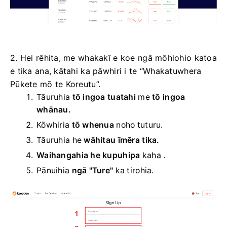
2. Hei rēhita, me whakakī e koe ngā mōhiohio katoa
e tika ana, kātahi ka pāwhiri i te “Whakatuwhera
Pūkete mō te Koreutu”.
Tāuruhia
tō ingoa tuatahi
me
tō ingoa
whānau.
Kōwhiria
tō whenua
noho tuturu.
Tāuruhia he
wāhitau īmēra tika.
Waihangahia he kupuhipa
kaha
.
Pānuihia
ngā "Ture"
ka tirohia.