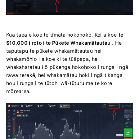
Kua taea e koe te tīmata hokohoko. Kei a koe
te
$10,000 i roto i te Pūkete Whakamātautau
. He
taputapu te pūkete whakamātautau hei
whakamōhio i a koe ki te tūāpapa, hei
whakaharatau i ō pūkenga hokohoko i runga i ngā
rawa rerekē, hei whakamātau hoki i ngā tikanga
hou i runga i te tūtohi wā-tūturu me te kore
mōrearea.