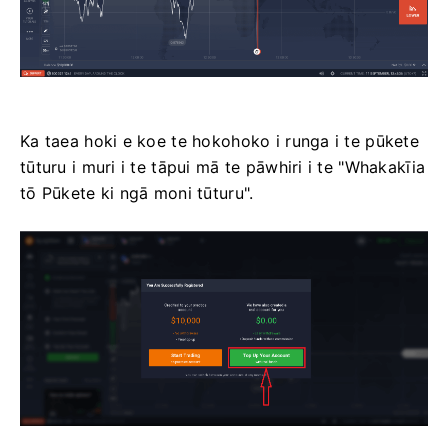
Ka taea hoki e koe te hokohoko i runga i te pūkete
tūturu i muri i te tāpui mā te pāwhiri i te "Whakakīia
tō Pūkete ki ngā moni tūturu".