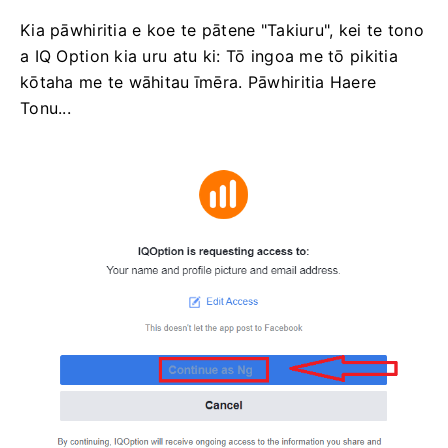
Kia pāwhiritia e koe te pātene "Takiuru", kei te tono
a IQ Option kia uru atu ki: Tō ingoa me tō pikitia
kōtaha me te wāhitau īmēra. Pāwhiritia Haere
Tonu...