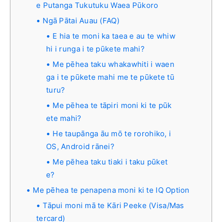
e Putanga Tukutuku Waea Pūkoro
Ngā Pātai Auau (FAQ)
E hia te moni ka taea e au te whiw
hi i runga i te pūkete mahi?
Me pēhea taku whakawhiti i waen
ga i te pūkete mahi me te pūkete tū
turu?
Me pēhea te tāpiri moni ki te pūk
ete mahi?
He taupānga āu mō te rorohiko, i
OS, Android rānei?
Me pēhea taku tiaki i taku pūket
e?
Me pēhea te penapena moni ki te IQ Option
Tāpui moni mā te Kāri Peeke (Visa/Mas
tercard)