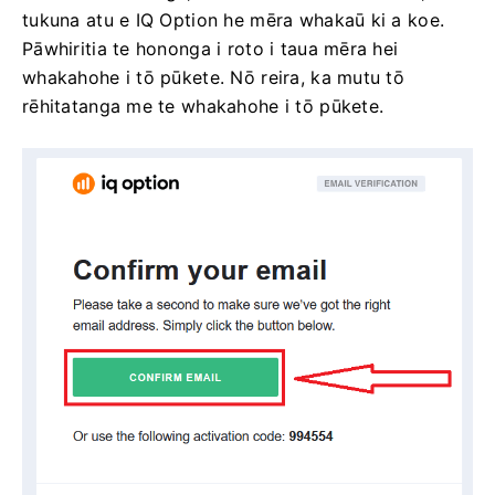
tukuna atu e IQ Option he mēra whakaū ki a koe.
Pāwhiritia te hononga i roto i taua mēra hei
whakahohe i tō pūkete. Nō reira, ka mutu tō
rēhitatanga me te whakahohe i tō pūkete.