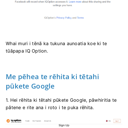
Whai muri i tēnā ka tukuna aunoatia koe ki te
tūāpapa IQ Option.
Me pēhea te rēhita ki tētahi
pūkete Google
1. Hei rēhita ki tētahi pūkete Google, pāwhiritia te
pātene e rite ana i roto i te puka rēhita.