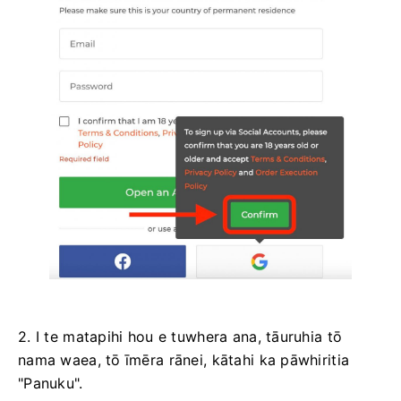
2. I te matapihi hou e tuwhera ana, tāuruhia tō
nama waea, tō īmēra rānei, kātahi ka pāwhiritia
"Panuku".