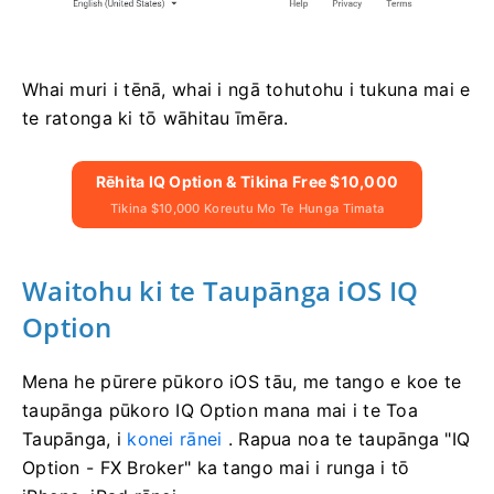
Whai muri i tēnā, whai i ngā tohutohu i tukuna mai e
te ratonga ki tō wāhitau īmēra.
Rēhita IQ Option & Tikina Free $10,000
Tikina $10,000 Koreutu Mo Te Hunga Timata
Waitohu ki te Taupānga iOS IQ
Option
Mena he pūrere pūkoro iOS tāu, me tango e koe te
taupānga pūkoro IQ Option mana mai i te Toa
Taupānga, i
konei rānei
. Rapua noa te taupānga "IQ
Option - FX Broker" ka tango mai i runga i tō