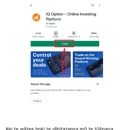
Kei te wātea hoki te rēhitatanga mō te tūāpapa