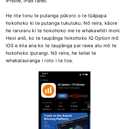
iPhone, iPad rānei.
He rite tonu te putanga pūkoro o te tūāpapa
hokohoko ki te putanga tukutuku. Nō reira, kāore
he raruraru ki te hokohoko me te whakawhiti moni.
Heoi anō, ko te taupānga hokohoko IQ Option mō
iOS e kiia ana ko te taupānga pai rawa atu mō te
hokohoko ipurangi. Nō reira, he teitei te
whakatauranga i roto i te toa.