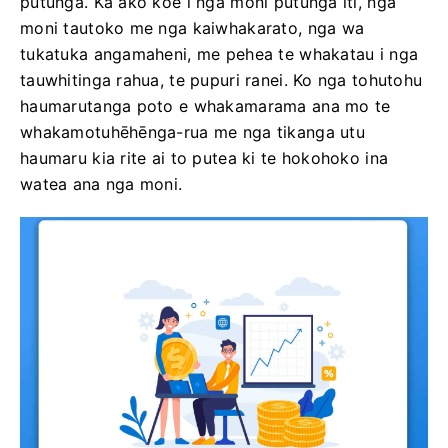
putunga. Ka ako koe i nga moni putunga iti, nga
moni tautoko me nga kaiwhakarato, nga wa
tukatuka angamaheni, me pehea te whakatau i nga
tauwhitinga rahua, te pupuri ranei. Ko nga tohutohu
haumarutanga poto e whakamarama ana mo te
whakamotuhēhēnga-rua me nga tikanga utu
haumaru kia rite ai to putea ki te hokohoko ina
watea ana nga moni.