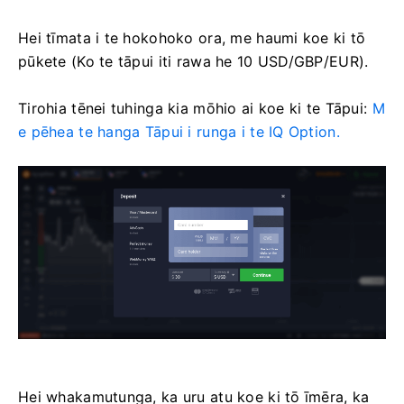
Hei tīmata i te hokohoko ora, me haumi koe ki tō
pūkete (Ko te tāpui iti rawa he 10 USD/GBP/EUR).
Tirohia tēnei tuhinga kia mōhio ai koe ki te Tāpui:
M
e pēhea te hanga Tāpui i runga i te IQ Option.
Hei whakamutunga, ka uru atu koe ki tō īmēra, ka