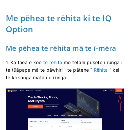
Me pēhea te rēhita ki te IQ
Option
Me pēhea te rēhita mā te ī-mēra
1. Ka taea e koe
te rēhita
mō tētahi pūkete i runga i
te tūāpapa mā te pāwhiri i te pātene “
Rēhita
” kei
te kokonga matau o runga.