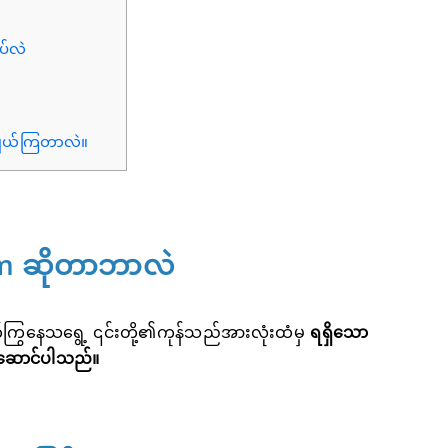
ပ်လဲ
းချယ်ကြတာလဲ။
ram ဆိုတာဘာလဲ
ကြွနေသရွေ့ ၎င်းတို့၏ကုန်သည်အားလုံးထံမှ
ရရှိသော
ေးဆောင်ပါသည်။