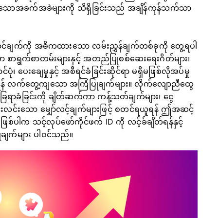
့ရှိသောအခက်အခဲများကို သိရှိခြင်းသည် အချိန်ကုန်သက်သာ
်ချက်ကို အဓိကထားသော လမ်းညွှန်ချက်တစ်ခုကို တွေ့ရပါ
 စာရွက်စာတမ်းများနှင့် အတည်ပြုစစ်ဆေးရေးဂိတ်များ၊
်ပုံ၊ ပေးချေမှုနှင့် အစီရင်ခံခြင်းဆိုင်ရာ မရှိမဖြစ်လိုအပ်မှု
င်ရှားရန် လက်တွေ့ကျသော အကြံပြုချက်များ။ လိုက်လျောညီထွေ
ေရာခံခြင်းကို ချိတ်ဆက်ကာ ကန့်သတ်ချက်များ၊ ငွေ
ုရှင်းလင်းသော မျှော်လင့်ချက်များဖြင့် စတင်ရယူရန် ဤအဆင့်
ြစ်ပါက သင့်လုပ်ဖော်ကိုင်ဖက် ID ကို လင့်ခ်ချိတ်ရန်နှင့်
ုချက်များ ပါဝင်သည်။