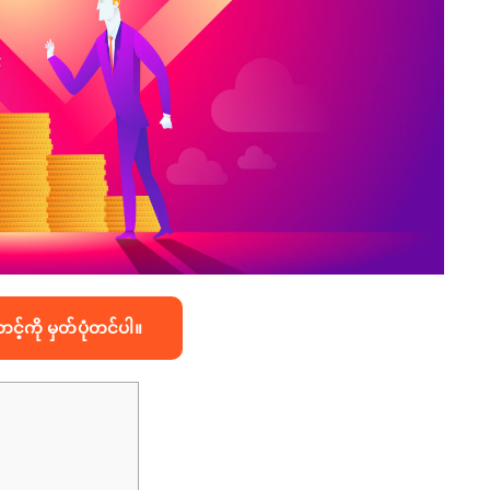
်ကို မှတ်ပုံတင်ပါ။