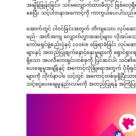
အချိန်ဖြုန်းခြင်း၊ သင်မလျှောက်ထားမီတွင် ဖြစ်လေ
စေပြီး သင့်ပါတနာအကောင့်ကို ကာကွယ်ပေးပါသည်။
အောက်တွင် ပါဝင်ခြင်းအတွက် တိကျသော၊ လုပ်ဆောင
မည်- အတိအကျ လျှောက်လွှာအဆင့်များ၊ လိုအပ်သော
ကော်မရှင်ဖွဲ့စည်းပုံနှင့် cookie ခြေရာခံခြင်း လုပ်ဆောင
များနှင့် အတည်ပြုချက်နှောင့်နှေးမှုများကို ရှော
ရှိသော အပလီကေးရှင်းတစ်ခုကို ပြင်ဆင်ပါ၊ သင်၏ခြ
ပေးချေမှုအချိန်နှင့် အကောင့်လုံခြုံရေးအတွက် ပိုမိ
များကို လိုက်နာပါ။ သင့်တွင် အကောင့်တစ်ခုရှိပြီးသားဖ
သင့်ငွေပေးချေမှုနည်းလမ်းကို အတည်ပြုရန် အကြံပြ