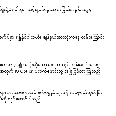
လို့မရပါဘူး။ သင့်ရဲ့ဝင်ငွေဟာ အမြတ်အစွန်းတွေနဲ့
ုင်းအက်ပ်မှာ ရရှိနိုင်ပါတယ်။ ချန်နယ်အားလုံးကနေ လမ်းကြောင်း
သာစကား ၁၃ မျိုး ပြောဆိုသော ဖောက်သည် သန်းပေါင်းများစွာ
ျားအတွက် IQ Option ပလက်ဖောင်းသို့ အမြဲပြန်လာကြသည်။
 ဘာသာစကားနှင့် စက်ပစ္စည်းများကို ရှာဖွေဖော်ထုတ်ပြီး
ုပ်ကို လုပ်ဆောင်ပါသည်။