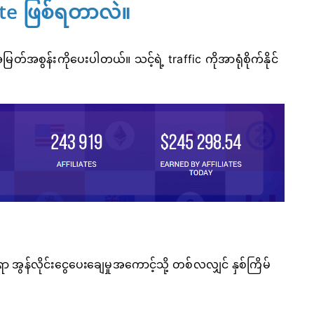
ate ဖြစ်ရတာလဲ။
်အစွန်းကိုပေးပါတယ်။ သင့်ရဲ့ traffic ကိုအာရုံစိုက်နိုင်
အွန်လိုင်းငွေပေးချေမှုအကောင့်သို့ တစ်လလျှင် နှစ်ကြိမ်