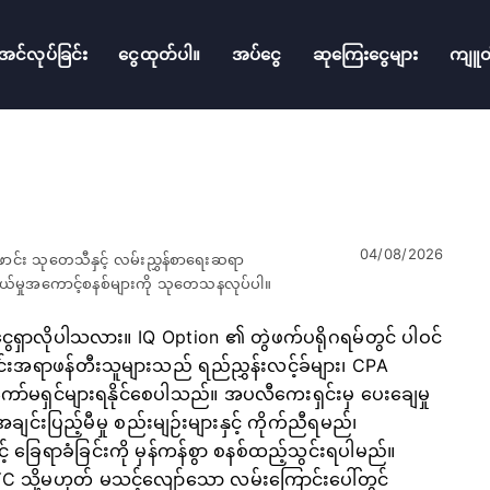
းအင်လုပ်ခြင်း
ငွေထုတ်ပါ။
အပ်ငွေ
ဆုကြေးငွေများ
ကျူတိ
04/08/2026
ောင်း သုတေသီနှင့် လမ်းညွှန်စာရေးဆရာ
်သွယ်မှုအကောင့်စနစ်များကို သုတေသနလုပ်ပါ။
 ငွေရှာလိုပါသလား။ IQ Option ၏ တွဲဖက်ပရိုဂရမ်တွင် ပါဝင်
ောင်းအရာဖန်တီးသူများသည် ရည်ညွှန်းလင့်ခ်များ၊ CPA
် ကော်မရှင်များရနိုင်စေပါသည်။ အပလီကေးရှင်းမှ ပေးချေမှု
ျင်းပြည့်မီမှု စည်းမျဉ်းများနှင့် ကိုက်ညီရမည်၊
 ခြေရာခံခြင်းကို မှန်ကန်စွာ စနစ်ထည့်သွင်းရပါမည်။
 သို့မဟုတ် မသင့်လျော်သော လမ်းကြောင်းပေါ်တွင်