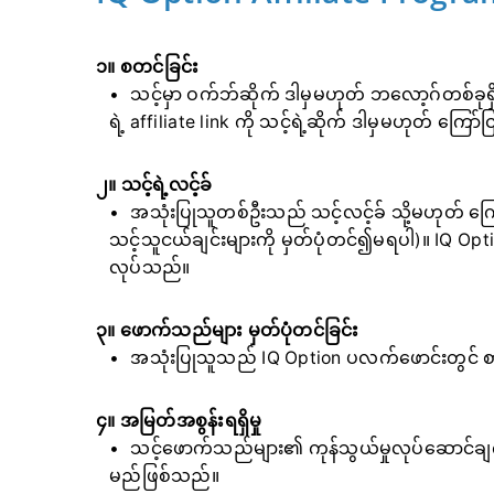
၁။ စတင်ခြင်း
သင့်မှာ ဝက်ဘ်ဆိုက် ဒါမှမဟုတ် ဘလော့ဂ်တစ်ခ
ရဲ့ affiliate link ကို သင့်ရဲ့ဆိုက် ဒါမှမဟုတ် ကြော
၂။ သင့်ရဲ့လင့်ခ်
အသုံးပြုသူတစ်ဦးသည် သင့်လင့်ခ် သို့မဟုတ် ကြော်င
သင့်သူငယ်ချင်းများကို မှတ်ပုံတင်၍မရပါ)။ IQ Op
လုပ်သည်။
၃။ ဖောက်သည်များ မှတ်ပုံတင်ခြင်း
အသုံးပြုသူသည် IQ Option ပလက်ဖောင်းတွင် စာ
၄။ အမြတ်အစွန်းရရှိမှု
သင့်ဖောက်သည်များ၏ ကုန်သွယ်မှုလုပ်ဆောင်ခ
မည်ဖြစ်သည်။