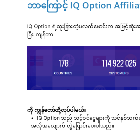
ဘာကြောင့် IQ Option Affili
IQ Option ရဲ့ထူးခြားတဲ့ပလက်ဖောင်းက အမြင့်ဆုံးအမြတ
ပြီး ကျန်တာ
ကို ကျွန်တော်တို့လုပ်ပါမယ်။
IQ Option သည် သင့်ဝင်ငွေများကို သင်နှစ်သက်ရာ 
အလိုအလျောက် လွှဲပြောင်းပေးပါသည်။