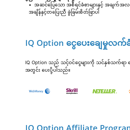
အဆင်ပြေသော အစီရင်ခံစာများနှင့် အချက်အလက်
အချိန်နှင့်တပြေးညီ ခွဲခြမ်းစိတ်ဖြာပါ
IQ Option ငွေပေးချေမှုလက်ခံရ
IQ Option သည် သင့်ဝင်ငွေများကို သင်နှစ်သက်ရာ ငွ
အတွင်း ပေးပို့ပါသည်။
IQ Option Affiliate Progr