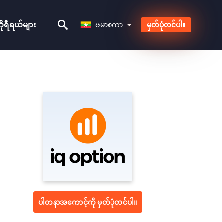
ဗမာစကာ
ုရီရယ်များ
ဗမာစကာ
မှတ်ပုံတင်ပါ။
ပါတနာအကောင့်ကို မှတ်ပုံတင်ပါ။