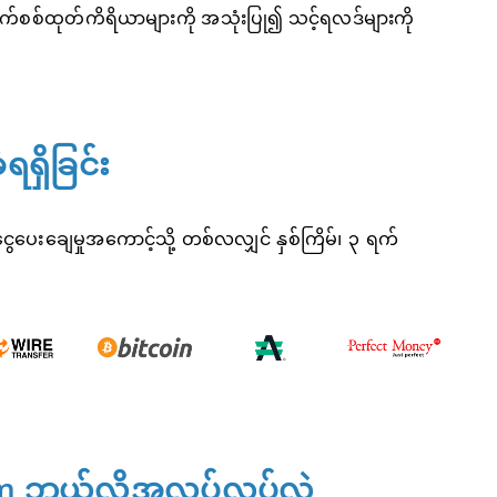
စစ်ထုတ်ကိရိယာများကို အသုံးပြု၍ သင့်ရလဒ်များကို
ရှိခြင်း
ေပေးချေမှုအကောင့်သို့ တစ်လလျှင် နှစ်ကြိမ်၊ ၃ ရက်
am ဘယ်လိုအလုပ်လုပ်လဲ