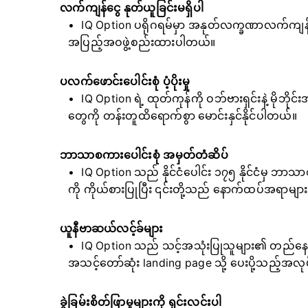
လက်ကျန်ငွေ နုတ်ယူခြင်းမရှိပါ
IQ Option ပရိုဂရမ်မှာ အနုတ်လက္ခဏာလက်ကျန်ရှိ
အပြည့်အဝဖွဲ့စည်းထားပါတယ်။
ပလက်ဖောင်းပေါင်းစုံ ပံ့ပိုးမှု
IQ Option ရဲ့ ထုတ်ကုန်ကို ဝဘ်ဗားရှင်းနဲ့ မိုဘိ
တွေကို တန်းတူထိရောက်စွာ မောင်းနှင်နိုင်ပါတယ်။
ဘာသာစကားပေါင်းစုံ အမှတ်တံဆိပ်
IQ Option သည် နိုင်ငံပေါင်း ၁၇၅ နိုင်ငံမှ ဘာ
ကို ကိုယ်စားပြုပြီး ၎င်းတို့သည် နောက်ထပ်အရာမ
ယူနီဗာဆယ်လင့်ခ်များ
IQ Option သည် သင့်အသုံးပြုသူများ၏ တည်နေရာ၊
အသင့်တော်ဆုံး landing page သို့ ပေးပို့သည့်အလ
ခွဲခြမ်းစိတ်ဖြာမှုများကို ရှင်းလင်းပါ