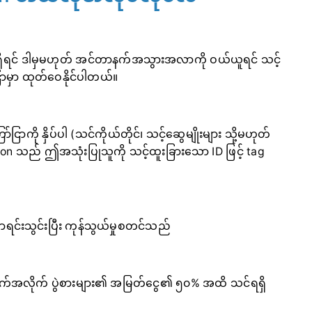
ုရှိရင် ဒါမှမဟုတ် အင်တာနက်အသွားအလာကို ဝယ်ယူရင် သင့်
်ငြာမှာ ထုတ်ဝေနိုင်ပါတယ်။
ြာကို နှိပ်ပါ (သင်ကိုယ်တိုင်၊ သင့်ဆွေမျိုးများ သို့မဟုတ်
tion သည် ဤအသုံးပြုသူကို သင့်ထူးခြားသော ID ဖြင့် tag
ရင်းသွင်းပြီး ကုန်သွယ်မှုစတင်သည်
ျက်အလိုက် ပွဲစားများ၏ အမြတ်ငွေ၏ ၅၀% အထိ သင်ရရှိ