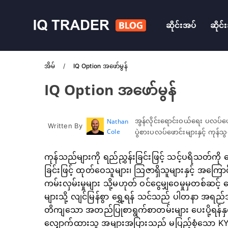
ဆိုင်းအပ်
ဆိုင်
အိမ်
IQ Option အဖော်မွန်
IQ Option အဖော်မွန်
အွန်လိုင်းရောင်းဝယ်ရေး ပလပ်ဖ
Nathan
Written By
Cole
ပွဲစားပလပ်ဖောင်းများနှင့် ကုန
ကုန်သည်များကို ရည်ညွှန်းခြင်းဖြင့် သင့်ပရိသတ်ကို
ခြင်းဖြင့် ထုတ်ဝေသူများ၊ သြဇာရှိသူများနှင့် အကြ
ကမ်းလှမ်းမှုများ သို့မဟုတ် ဝင်ငွေမျှဝေမှုမှတစ်ဆင့
များသို့ လျင်မြန်စွာ ရွှေ့ရန် သင်သည် ပါတနာ အရည်အခ
တိကျသော အတည်ပြုစာရွက်စာတမ်းများ ပေးပို့ရန်နှင့်
လျှောက်ထားသူ အများအပြားသည် မပြည့်စုံသော KYC