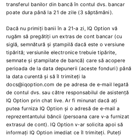
transferul banilor din bancă în contul dvs. bancar
poate dura până la 21 de zile (3 săptămâni).
Dacă nu primiți banii în a 21-a zi, IQ Option vă
rugăm să pregătiți un extras de cont bancar (cu
siglă, semnătură și ștampilă dacă este o versiune
tipărită; versiunile electronice trebuie tipărite,
semnate și ștampilate de bancă) care să acopere
perioada de la data depunerii (aceste fonduri) până
la data curentă și să îl trimiteți la
docs@iqoption.com
de pe adresa de e-mail legată
de contul dvs. sau către responsabilul de asistență
IQ Option prin chat live. Ar fi minunat dacă ați
putea furniza IQ Option și o adresă de e-mail a
reprezentantului băncii (persoana care v-a furnizat
extrasul de cont). IQ Option v-ar solicita apoi să
informați IQ Option imediat ce îl trimiteți. Puteți