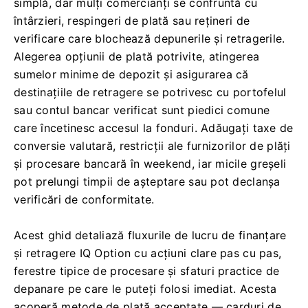
simplă, dar mulți comercianți se confruntă cu
întârzieri, respingeri de plată sau rețineri de
verificare care blochează depunerile și retragerile.
Alegerea opțiunii de plată potrivite, atingerea
sumelor minime de depozit și asigurarea că
destinațiile de retragere se potrivesc cu portofelul
sau contul bancar verificat sunt piedici comune
care încetinesc accesul la fonduri. Adăugați taxe de
conversie valutară, restricții ale furnizorilor de plăți
și procesare bancară în weekend, iar micile greșeli
pot prelungi timpii de așteptare sau pot declanșa
verificări de conformitate.
Acest ghid detaliază fluxurile de lucru de finanțare
și retragere IQ Option cu acțiuni clare pas cu pas,
ferestre tipice de procesare și sfaturi practice de
depanare pe care le puteți folosi imediat. Acesta
acoperă metode de plată acceptate — carduri de