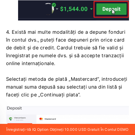
4. Există mai multe modalități de a depune fonduri
în contul dvs., puteți face depuneri prin orice card
de debit și de credit. Cardul trebuie să fie valid și
înregistrat pe numele dvs. și să accepte tranzacții
online internaționale.
Selectați metoda de plată „Mastercard”, introduceți
manual suma depusă sau selectați una din listă și
faceți clic pe „Continuați plata”.
Înregistrați-Vă IQ Option Obțineți 10.000 USD Gratuit În Contul DEMO