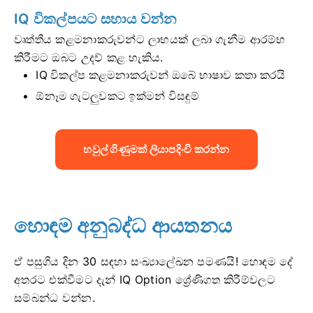
IQ විකල්පයට සහාය වන්න
වෘත්තීය කළමනාකරුවන්ට ලාභයක් ලබා ගැනීම ආරම්භ
කිරීමට ඔබට උදව් කළ හැකිය.
IQ විකල්ප කළමනාකරුවන් ඔබේ භාෂාව කතා කරයි
ඕනෑම ගැටලුවකට ඉක්මන් විසඳුම්
හවුල් ගිණුමක් ලියාපදිංචි කරන්න
හොඳම අනුබද්ධ ආයතනය
ඒ පසුගිය දින 30 සඳහා සංඛ්‍යාලේඛන පමණයි! හොඳම දේ
අතරට එක්වීමට දැන් IQ Option ශ්‍රේණිගත කිරීම්වලට
සම්බන්ධ වන්න.