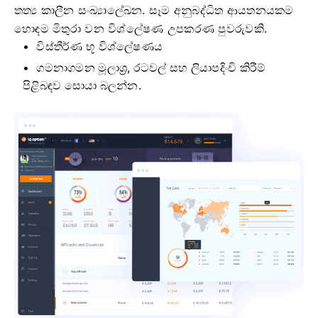
තත්‍ය කාලීන සංඛ්‍යාලේඛන. සෑම අනුබද්ධිත ආයතනයකම
හොඳම මිතුරා වන විශ්ලේෂණ උපකරණ පුවරුවකි.
විස්තීර්ණ භූ විශ්ලේෂණය
ගමනාගමන මූලාශ්‍ර, රටවල් සහ ලියාපදිංචි කිරීම්
පිළිබඳව සොයා බලන්න.