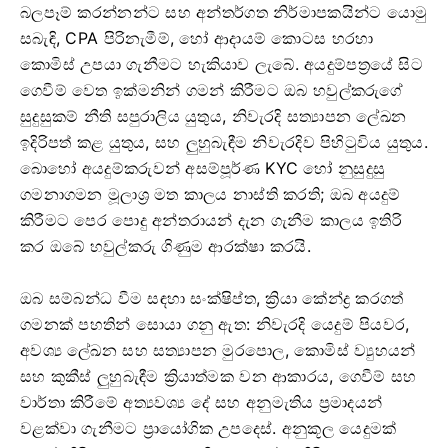
බලපෑම් කරන්නන්ට සහ අන්තර්ගත නිර්මාපකයින්ට යොමු
සබැඳි, CPA පිරිනැමීම්, හෝ ආදායම් කොටස හරහා
කොමිස් උපයා ගැනීමට හැකියාව ලැබේ. අයදුම්පත්‍රයේ සිට
ගෙවීම් වෙත ඉක්මනින් ගමන් කිරීමට ඔබ හවුල්කරුගේ
සුදුසුකම් නීති සපුරාලිය යුතුය, නිවැරදි සත්‍යාපන ලේඛන
ඉදිරිපත් කළ යුතුය, සහ ලුහුබැඳීම නිවැරදිව පිහිටුවිය යුතුය.
බොහෝ අයදුම්කරුවන් අසම්පූර්ණ KYC හෝ නුසුදුසු
ගමනාගමන මූලාශ්‍ර මත කාලය නාස්ති කරති; ඔබ අයදුම්
කිරීමට පෙර පොදු අන්තරායන් දැන ගැනීම කාලය ඉතිරි
කර ඔබේ හවුල්කරු ගිණුම ආරක්ෂා කරයි.
ඔබ සම්බන්ධ වීම සඳහා සංක්ෂිප්ත, ක්‍රියා කේන්ද්‍ර කරගත්
ගමනක් පහතින් සොයා ගනු ඇත: නිවැරදි යෙදුම් පියවර,
අවශ්‍ය ලේඛන සහ සත්‍යාපන මුරපොල, කොමිස් ව්‍යුහයන්
සහ කුකීස් ලුහුබැඳීම ක්‍රියාත්මක වන ආකාරය, ගෙවීම් සහ
වාර්තා කිරීමේ අත්‍යවශ්‍ය දේ සහ අනුමැතිය ප්‍රමාදයන්
වළක්වා ගැනීමට ප්‍රායෝගික උපදෙස්. අනුකූල යෙදුමක්