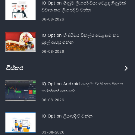
IQ Option ගිණුම් ලියාපදිංචිය: වෙළඳ ගිණුමක්
විවෘත කර ලියාපදිංචි වන්න
06-08-2026
IQ Option හි ද්විමය විකල්ප වෙළඳාම් කර
මුදල් ආපසු ගන්න
06-08-2026
විස්තර
IQ Option Android යෙදුම: වාසි සහ බාගත
කරන්නේ කෙසේද
06-08-2026
IQ Option ලියාපදිංචි වන්න
03-08-2026