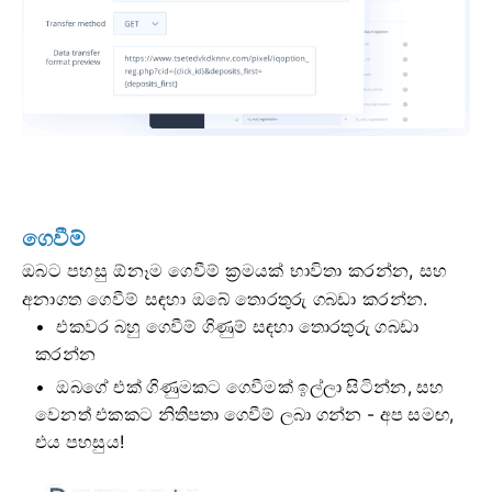
ගෙවීම්
ඔබට පහසු ඕනෑම ගෙවීම් ක්‍රමයක් භාවිතා කරන්න, සහ
අනාගත ගෙවීම් සඳහා ඔබේ තොරතුරු ගබඩා කරන්න.
එකවර බහු ගෙවීම් ගිණුම් සඳහා තොරතුරු ගබඩා
කරන්න
ඔබගේ එක් ගිණුමකට ගෙවීමක් ඉල්ලා සිටින්න, සහ
වෙනත් එකකට නිතිපතා ගෙවීම් ලබා ගන්න - අප සමඟ,
එය පහසුය!