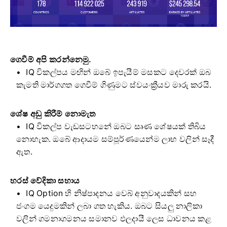
ගෙවීම් අපි කරන්නෙමු.
IQ විකල්පය මඟින් ඔබේ ඉපැයීම් මසකට දෙවරක් ඔබ
කැමති මාර්ගගත ගෙවීම් ගිණුමට ස්වයංක්‍රීයව මාරු කරයි.
ශේෂ අඩු කිරීම් නොමැත
IQ විකල්ප වැඩසටහනේ ඔබට සෘණ ශේෂයක් තිබිය
නොහැක. ඔබේ ආදායම සම්පූර්ණයෙන්ම ලාභ වලින් සෑදී
ඇත.
හරස් වේදිකා සහාය
IQ Option හි නිෂ්පාදනය වෙබ් අනුවාදයකින් සහ
ජංගම යෙදුමකින් ලබා ගත හැකිය. ඔබට සියලු නාලිකා
වලින් ගමනාගමනය සමානව ඵලදායී ලෙස ධාවනය කළ