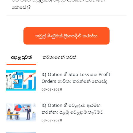
කෙසේද?
හවුල් ගිණුමක් ලියාපදිංචි කරන්න
අදාළ පුවත්
කර්තෘගෙන් තවත්
IQ Option හි Stop Loss සහ Profit
Orders භාවිතා කරන්නේ කෙසේද
06-08-2026
IQ Option හි වෙළඳාම ආරම්භ
කරන්න: පළමු වෙළඳාම තැබීමට
ආරම්භක පියවර
03-08-2026