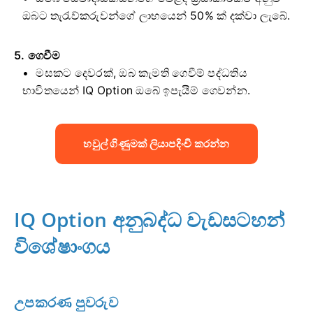
ඔබට තැරැව්කරුවන්ගේ ලාභයෙන් 50% ක් දක්වා ලැබේ.
5. ගෙවීම
මසකට දෙවරක්, ඔබ කැමති ගෙවීම් පද්ධතිය
භාවිතයෙන් IQ Option ඔබේ ඉපැයීම් ගෙවන්න.
හවුල් ගිණුමක් ලියාපදිංචි කරන්න
IQ Option අනුබද්ධ වැඩසටහන්
විශේෂාංගය
උපකරණ පුවරුව