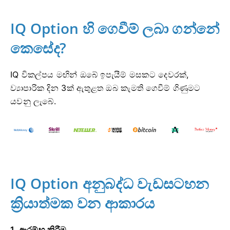
IQ Option හි ගෙවීම් ලබා ගන්නේ
කෙසේද?
IQ විකල්පය මඟින් ඔබේ ඉපැයීම් මසකට දෙවරක්,
ව්‍යාපාරික දින 3ක් ඇතුළත ඔබ කැමති ගෙවීම් ගිණුමට
යවනු ලැබේ.
IQ Option අනුබද්ධ වැඩසටහන
ක්‍රියාත්මක වන ආකාරය
1. ආරම්භ කිරීම