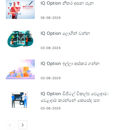
IQ Option නිතර අසන පැන
06-08-2026
IQ Option ලොගින් වන්න
03-08-2026
IQ Option ඉල්ලා අස්කර ගන්න
03-08-2026
IQ Option ඩිජිටල් විකල්ප වෙළඳාම:
වෙළඳාම් කරන්නේ කෙසේද සහ
කළමනාකරණය කරන්නේ කෙසේද
03-08-2026