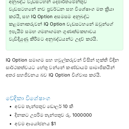
අනුබද්ධ වැඩසටහන් දෙපාර්තමේන්තුව
වැඩසටහනේ නව ප්‍රවර්ධන සහ විශේෂාංග මත ක්‍රියා
කරයි, සහ IQ Option අසමසම අනුබද්ධ
කළමනාකරුවන් IQ Option වැඩසටහනේ ඔවුන්ගේ
ඉපැයීම් සමඟ ගමනාගමන ගුණාත්මකභාවය
වැඩිදියුණු කිරීමට අනුබද්ධයන්ට උදව් කරයි.
IQ Option සමාගම සහ හවුල්කරුවන් විසින් භුක්ති විඳින
සාර්ථකත්වයට හේතු වන්නේ කණ්ඩායම් සාමාජිකයින්
අතර සහජීවනය බව IQ Option විශ්වාස කරයි.
වේදිකා විශේෂාංග
අවම තැන්පතුව ඩොලර් 10 කි
දිනකට උපරිම තැන්පතුව රු. 1000000
අවම ආයෝජනය $1