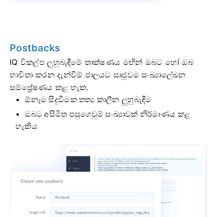
Postbacks
IQ විකල්ප ලුහුබැඳීමේ තාක්ෂණය මඟින් ඔබට හෝ ඔබ
භාවිතා කරන දැන්වීම් ජාලයට සෘජුවම සංඛ්‍යාලේඛන
සම්ප්‍රේෂණය කළ හැක.
ඕනෑම සිදුවීමක තත්‍ය කාලීන ලුහුබැඳීම
ඔබට අසීමිත පසුගෙවුම් සංඛ්‍යාවක් නිර්මාණය කළ
හැකිය