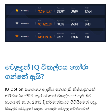
වෙළඳුන් IQ විකල්පය තෝරා
ගන්නේ ඇයි?
IQ Option සමාගමට ඇදහිය නොහැකි නිෂ්පාදනයක්
නිර්මාණය කිරීම හැර වෙනත් විකල්පයක් ඇති බව
හැඟුණේ නැත. 2013 දී කර්මාන්තයට පිවිසීමෙන් පසු,
සියලුම වෙළඳුන් සඳහා හොඳම වෙළඳ වේදිකාවක්