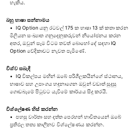
හැකිය.
බහු භාෂා සන්නාමය
IQ Option යනු රටවල් 175 ක භාෂා 13 ක් කතා කරන
මිලියන සංඛ්‍යාත ගනුදෙනුකරුවන් නියෝජනය කරන
අතර, ඔවුන් සෑම විටම තවත් බොහෝ දේ සඳහා IQ
Option වේදිකාවට නැවත පැමිණේ.
විශ්ව සබැඳි
IQ විකල්පය මඟින් ඔබේ පරිශීලකයින්ගේ ස්ථානය,
භාෂාව සහ උපාංගය හඳුනාගෙන ඔවුන් වඩාත් සුදුසු
ගොඩබෑමේ පිටුවට යැවීමේ කාර්යය සිදු කරයි.
විශ්ලේෂණ හිස් කරන්න
පහසු වාර්තා සහ දත්ත පෙරහන් භාවිතයෙන් ඔබේ
ප්‍රතිඵල තත්‍ය කාලීනව විශ්ලේෂණය කරන්න.