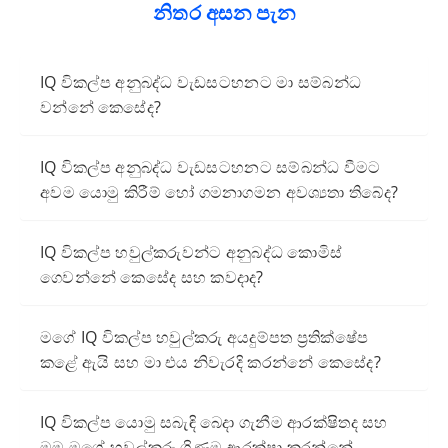
නිතර අසන පැන
IQ විකල්ප අනුබද්ධ වැඩසටහනට මා සම්බන්ධ
වන්නේ කෙසේද?
IQ විකල්ප අනුබද්ධ වැඩසටහනට සම්බන්ධ වීමට
අවම යොමු කිරීම් හෝ ගමනාගමන අවශ්‍යතා තිබේද?
IQ විකල්ප හවුල්කරුවන්ට අනුබද්ධ කොමිස්
ගෙවන්නේ කෙසේද සහ කවදාද?
මගේ IQ විකල්ප හවුල්කරු අයදුම්පත ප්‍රතික්ෂේප
කළේ ඇයි සහ මා එය නිවැරදි කරන්නේ කෙසේද?
IQ විකල්ප යොමු සබැඳි බෙදා ගැනීම ආරක්ෂිතද සහ
මම මගේ හවුල්කරු ගිණුම ආරක්ෂා කරන්නේ