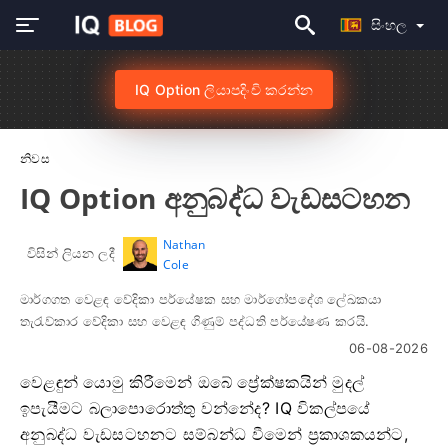
සිංහල
IQ Option ලියාපදිංචි කරන්න
නිවස
IQ Option අනුබද්ධ වැඩසටහන
Nathan
විසින් ලියන ලදී
Cole
මාර්ගගත වෙළඳ වේදිකා පර්යේෂක සහ මාර්ගෝපදේශ ලේඛකයා
තැරැව්කාර වේදිකා සහ වෙළඳ ගිණුම් පද්ධති පර්යේෂණ කරයි.
06-08-2026
වෙළඳුන් යොමු කිරීමෙන් ඔබේ ප්‍රේක්ෂකයින් මුදල්
ඉපැයීමට බලාපොරොත්තු වන්නේද? IQ විකල්පයේ
අනුබද්ධ වැඩසටහනට සම්බන්ධ වීමෙන් ප්‍රකාශකයන්ට,