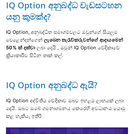
IQ Option අනුබද්ධ වැඩසටහන
යනු කුමක්ද?
IQ Option, අනුබද්ධිත සමාගම්වලට ඔවුන්ගේ සියලුම
වෙළෙන්දන්ගෙන්
ලැබෙන තැරැව්කරුවන්ගේ ආදායමෙන්
50% ක් දක්වා
ලබා දෙයි , ඔවුන් IQ Option වේදිකාවේ
ක්‍රියාකාරීව සිටින තාක් කල්.
IQ Option අනුබද්ධ ඇයි?
IQ Option අද්විතීය වේදිකාව ඔබට ඉහළම ලාභයක් ලබා
දෙයි. ඔබට ඔබේ ගමනාගමනය කෙරෙහි අවධානය යොමු
කළ හැකිය, ඉතිරි