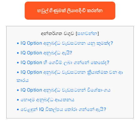
හවුල් ගිණුමක් ලියාපදිංචි කරන්න
අන්තර්ගත වගුව
සඟවන්න
[
]
IQ Option අනුබද්ධ වැඩසටහන යනු කුමක්ද?
IQ Option අනුබද්ධ ඇයි?
IQ Option හි ගෙවීම් ලබා ගන්නේ කෙසේද?
IQ Option අනුබද්ධ වැඩසටහන ක්‍රියාත්මක වන ආ
කාරය
IQ Option අනුබද්ධ වැඩසටහන් විශේෂාංගය
හොඳම අනුබද්ධ ආයතනය
වෙළඳුන් IQ විකල්පය තෝරා ගන්නේ ඇයි?