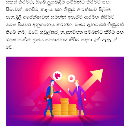
සකස් කිරීමට, ඔබේ ලුහුබැඳීම සම්බන්ධ කිරීමට සහ
සීමාවන්, ගෙවීම් කාලය සහ ගිණුම් ආරක්ෂාව පිළිබඳ
පැහැදිලි අපේක්ෂාවන් සමඟින් ඉපැයීම ආරම්භ කිරීමට
මෙම පියවර අනුගමනය කරන්න. ඔබට දැනටමත් ගිණුමක්
තිබේ නම්, ඔබේ හවුල්කරු හැඳුනුම්පත සම්බන්ධ කිරීම සහ
ඔබේ ගෙවීම් ක්‍රමය සත්‍යාපනය කිරීම සඳහා ඉඟි ඇතුළත්
වේ.