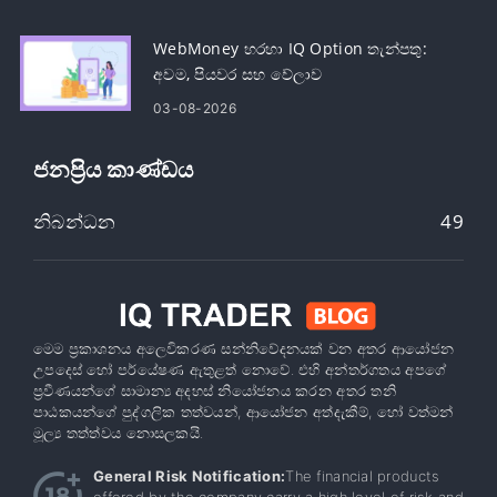
WebMoney හරහා IQ Option තැන්පතු:
අවම, පියවර සහ වේලාව
03-08-2026
ජනප්‍රිය කාණ්ඩය
නිබන්ධන
49
මෙම ප්‍රකාශනය අලෙවිකරණ සන්නිවේදනයක් වන අතර ආයෝජන
උපදෙස් හෝ පර්යේෂණ ඇතුළත් නොවේ. එහි අන්තර්ගතය අපගේ
ප්‍රවීණයන්ගේ සාමාන්‍ය අදහස් නියෝජනය කරන අතර තනි
පාඨකයන්ගේ පුද්ගලික තත්වයන්, ආයෝජන අත්දැකීම්, හෝ වත්මන්
මූල්‍ය තත්ත්වය නොසලකයි.
General Risk Notification:
The financial products
offered by the company carry a high level of risk and