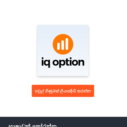
හවුල් ගිණුමක් ලියාපදිංචි කරන්න
භාෂාවක් තෝරන්න