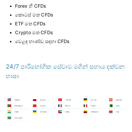
Forex හි CFDs
කොටස් මත CFDs
ETF මත CFDs
Crypto මත CFDs
වෙළඳ භාණ්ඩ සඳහා CFDs
24/7 පාරිභෝගික සේවාව මගින් සහාය දක්වන
භාෂා