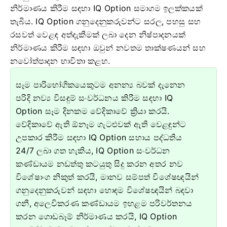
නිර්මාණය කිරීම සඳහා IQ Option සමාගම ඉලක්කයක්
තැබීය. IQ Option ගනුදෙනුකරුවන්ට සරල, පහසු සහ
රසවත් වෙළඳ අත්දැකීමක් ලබා දෙන නිෂ්පාදනයක්
නිර්මාණය කිරීම සඳහා ඔවුන් නවතම තාක්ෂණයන් සහ
නවෝත්පාදන භාවිතා කළහ.
සෑම පාරිභෝගිකයෙකුටම අනන්‍ය බවක් දැනෙන
පරිදි නව්‍ය විසඳුම් සංවර්ධනය කිරීම සඳහා IQ
Option සෑම දිනකම වේදිකාවේ ක්‍රියා කරයි.
වේදිකාවේ ඇති ඕනෑම ගැටළුවක් ඇති වෙළඳුන්ට
උපකාර කිරීම සඳහා IQ Option සහාය පද්ධතිය
24/7 ලබා ගත හැකිය, IQ Option සංවර්ධන
කණ්ඩායම නඩත්තු කටයුතු සිදු කරන අතර නව
විශේෂාංග නිකුත් කරයි, මානව සම්පත් විශේෂඥයින්
ගනුදෙනුකරුවන් සඳහා හොඳම විශේෂඥයින් බඳවා
ගනී, අලෙවිකරණ කණ්ඩායම ඉහළම පරිවර්තනය
කරන ගොඩබෑම් නිර්මාණය කරයි, IQ Option