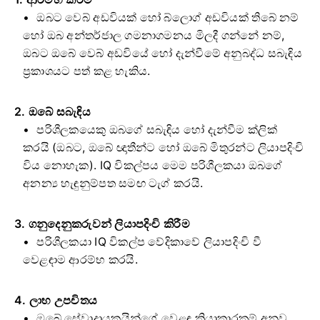
ඔබට වෙබ් අඩවියක් හෝ බ්ලොග් අඩවියක් තිබේ නම්
හෝ ඔබ අන්තර්ජාල ගමනාගමනය මිලදී ගන්නේ නම්,
ඔබට ඔබේ වෙබ් අඩවියේ හෝ දැන්වීමේ අනුබද්ධ සබැඳිය
ප්‍රකාශයට පත් කළ හැකිය.
2. ඔබේ සබැඳිය
පරිශීලකයෙකු ඔබගේ සබැඳිය හෝ දැන්වීම ක්ලික්
කරයි (ඔබට, ඔබේ ඥාතීන්ට හෝ ඔබේ මිතුරන්ට ලියාපදිංචි
විය නොහැක). IQ විකල්පය මෙම පරිශීලකයා ඔබගේ
අනන්‍ය හැඳුනුම්පත සමඟ ටැග් කරයි.
3. ගනුදෙනුකරුවන් ලියාපදිංචි කිරීම
පරිශීලකයා IQ විකල්ප වේදිකාවේ ලියාපදිංචි වී
වෙළඳාම ආරම්භ කරයි.
4. ලාභ උපචිතය
ඔබේ සේවාදායකයින්ගේ වෙළඳ ක්‍රියාකාරකම් අනුව