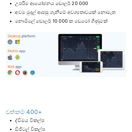
උපරිම ආයෝජනය ඩොලර් 20 000
අවම මුදල් ආපසු ගැනීමේ අවශ්‍යතාවයක් නොමැත
නොමිලේ ඩොලර් 10 000 ක ඩෙමෝ ගිණුමක්
වත්කම් 400+
ද්විමය විකල්ප
ඩිජිටල් විකල්ප