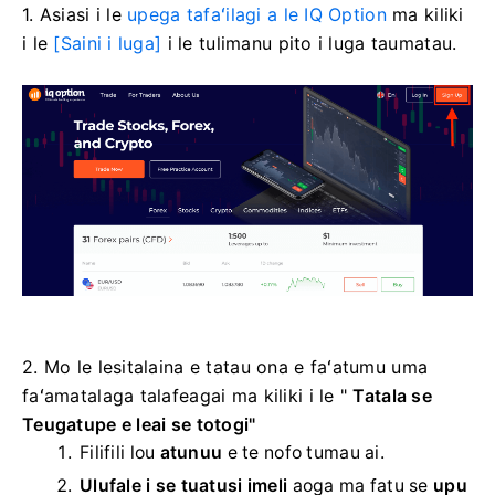
1. Asiasi i le
upega tafaʻilagi a le IQ Option
ma kiliki
i le
[Saini i luga]
i le tulimanu pito i luga taumatau.
2. Mo le lesitalaina e tatau ona e faʻatumu uma
faʻamatalaga talafeagai ma kiliki i le "
Tatala se
Teugatupe e leai se totogi"
Filifili lou
atunuu
e te nofo tumau ai.
Ulufale i se tuatusi imeli
aoga
ma fatu se
upu