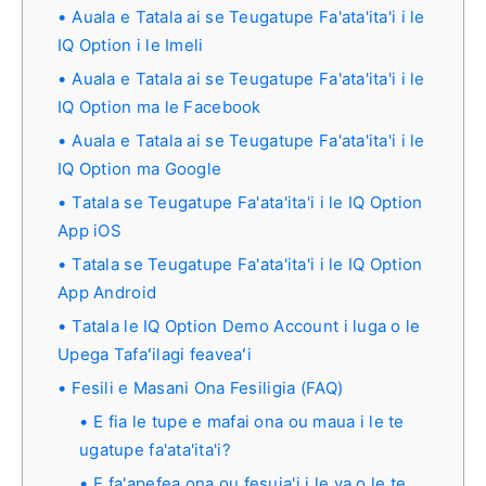
Auala e Tatala ai se Teugatupe Fa'ata'ita'i i le
IQ Option i le Imeli
Auala e Tatala ai se Teugatupe Fa'ata'ita'i i le
IQ Option ma le Facebook
Auala e Tatala ai se Teugatupe Fa'ata'ita'i i le
IQ Option ma Google
Tatala se Teugatupe Fa'ata'ita'i i le IQ Option
App iOS
Tatala se Teugatupe Fa'ata'ita'i i le IQ Option
App Android
Tatala le IQ Option Demo Account i luga o le
Upega Tafaʻilagi feaveaʻi
Fesili e Masani Ona Fesiligia (FAQ)
E fia le tupe e mafai ona ou maua i le te
ugatupe fa'ata'ita'i?
E fa'apefea ona ou fesuia'i i le va o le te