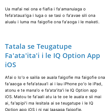
Ua mafai nei ona e fiafia i fa'amanuiaga o
fefa'ataua'iga i luga o se tasi o fa'avae sili ona
alualu i luma ma faigofie ona fa'aoga i le maketi.
Tatala se Teugatupe
Fa'ata'ita'i i le IQ Option App
iOS
Afai o loʻo e sailia se auala faigofie ma faigofie ona
faʻaaoga e fefaʻatauaʻi ai i lau iPhone poʻo le iPad,
atonu e te manaʻo e faʻataʻitaʻi le IQ Option app
iOS. Matou te faʻaali atu ia te oe le auala e sii mai
ai, faʻapipiʻi ma lesitala ai se teugatupe i le IQ
Option app iOS i ni nai laasaga faigofie.