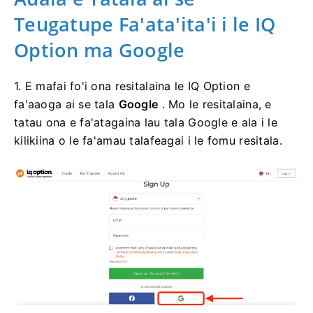
Teugatupe Fa'ata'ita'i i le IQ
Option ma Google
1. E mafai fo'i ona resitalaina le IQ Option e
fa'aaoga ai se tala
Google
. Mo le resitalaina, e
tatau ona e fa'atagaina lau tala Google e ala i le
kilikiina o le fa'amau talafeagai i le fomu resitala.