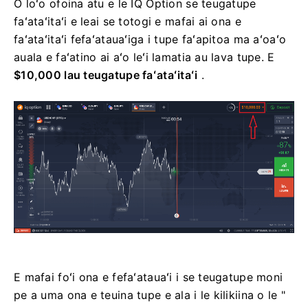
O loʻo ofoina atu e le IQ Option se teugatupe
faʻataʻitaʻi e leai se totogi e mafai ai ona e
faʻataʻitaʻi fefaʻatauaʻiga i tupe faʻapitoa ma aʻoaʻo
auala e faʻatino ai aʻo leʻi lamatia au lava tupe. E
$10,000 lau teugatupe faʻataʻitaʻi
.
E mafai foʻi ona e fefaʻatauaʻi i se teugatupe moni
pe a uma ona e teuina tupe e ala i le kilikiina o le "