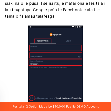
siakiina o le pusa. I se isi itu, e mafai ona e lesitala i
lau teugatupe Google po'o le Facebook e ala i le
taina o fa'amau talafeagai.
Resitala IQ Option Maua Le $10,000 Fua Ile DEMO Account