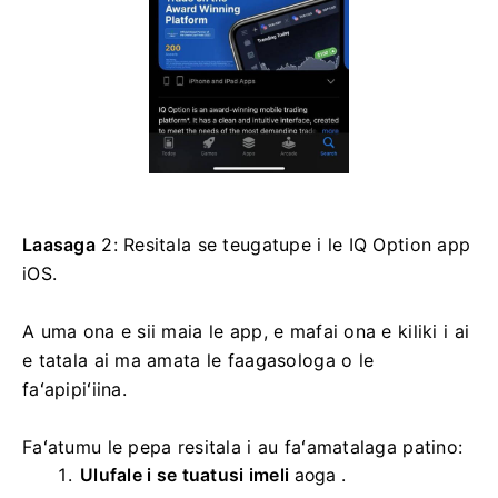
Laasaga
2: Resitala se teugatupe i le IQ Option app
iOS.
A uma ona e sii maia le app, e mafai ona e kiliki i ai
e tatala ai ma amata le faagasologa o le
faʻapipiʻiina.
Faʻatumu le pepa resitala i au faʻamatalaga patino:
Ulufale i se tuatusi imeli
aoga .