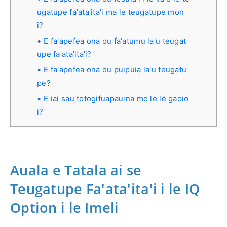
ugatupe fa'ata'ita'i ma le teugatupe mon
i?
E fa'apefea ona ou fa'atumu la'u teugat
upe fa'ata'ita'i?
E fa'apefea ona ou puipuia la'u teugatu
pe?
E iai sau totogifuapauina mo le lē gaoio
i?
Auala e Tatala ai se
Teugatupe Fa'ata'ita'i i le IQ
Option i le Imeli