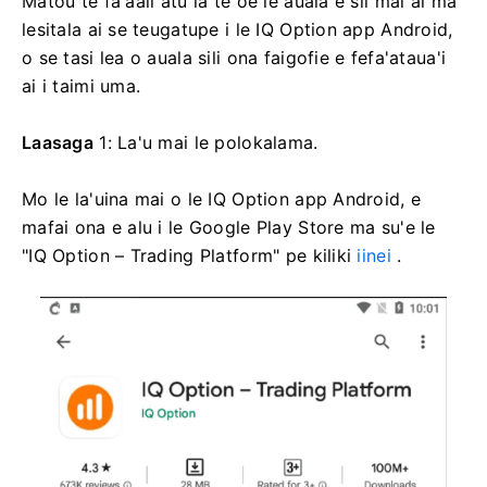
Matou te fa'aali atu ia te oe le auala e sii mai ai ma
lesitala ai se teugatupe i le IQ Option app Android,
o se tasi lea o auala sili ona faigofie e fefa'ataua'i
ai i taimi uma.
Laasaga
1: La'u mai le polokalama.
Mo le la'uina mai o le IQ Option app Android, e
mafai ona e alu i le Google Play Store ma su'e le
"IQ Option – Trading Platform" pe kiliki
iinei
.