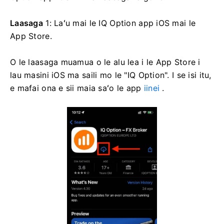
Laasaga
1: Laʻu mai le IQ Option app iOS mai le
App Store.
O le laasaga muamua o le alu lea i le App Store i
lau masini iOS ma saili mo le "IQ Option". I se isi itu,
e mafai ona e sii maia saʻo le app
iinei
.