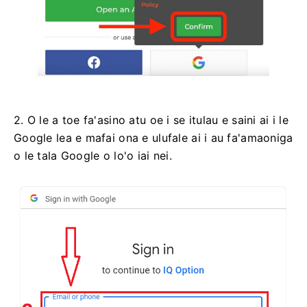
2. O le a toe fa'asino atu oe i se itulau e saini ai i le
Google lea e mafai ona e ulufale ai i au fa'amaoniga
o le tala Google o lo'o iai nei.