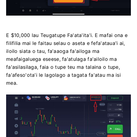
E $10,000 lau Teugatupe Fa'ata'ita'i. E mafai ona e
filifilia mai le faitau selau o aseta e fefa'ataua'i ai,
iloilo siata o tau, fa'aaoga fa'ailoga ma
meafaigaluega eseese, fa'atulaga fa'ailoilo ma
fa'asilasilaga, faia o tupe teu ma talaina o tupe,
fa'afeso'ota'i le lagolago a tagata fa'atau ma isi
mea.