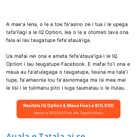
A mae'a lena, o le a toe fa'asino oe i tua i le upega
tafa'ilagi a le IQ Option, lea o le a otometi lava ona
faia ai lau teugatupe fefa'ataua'iga.
Ua mafai nei ona e amata fefa'ataua'iga i le IQ
Option i lau teugatupe Facebook. E mafai fo'i ona e
maua au fa'atulagaga o teugatupe, teuina ma tala'i
tupe, fa'amaonia lou fa'asinomaga ma isi mea mai
le lisi i le tulimanu pito i luga taumatau o le itulau.
Resitala IQ Option & Maua Fua Le $10,000
Maua Le $10,000 Free Mo Tagata Amata
Auala e Tatala ai se