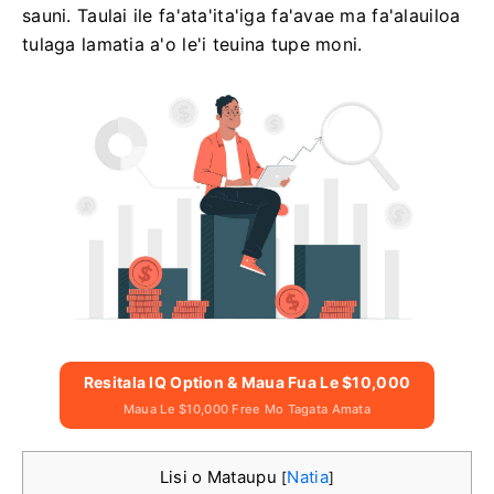
sauni. Taulai ile fa'ata'ita'iga fa'avae ma fa'alauiloa
tulaga lamatia a'o le'i teuina tupe moni.
Resitala IQ Option & Maua Fua Le $10,000
Maua Le $10,000 Free Mo Tagata Amata
Lisi o Mataupu
Natia
[
]