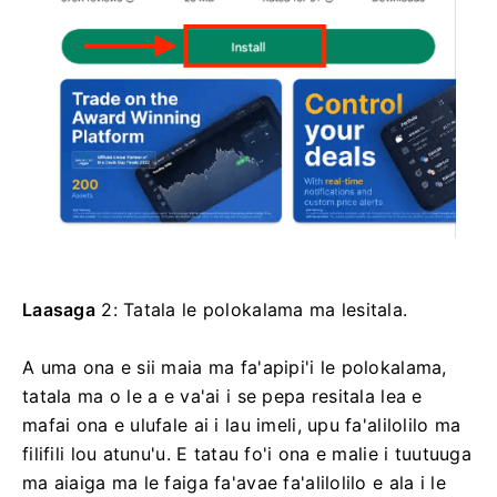
Laasaga
2: Tatala le polokalama ma lesitala.
A uma ona e sii maia ma fa'apipi'i le polokalama,
tatala ma o le a e va'ai i se pepa resitala lea e
mafai ona e ulufale ai i lau imeli, upu fa'alilolilo ma
filifili lou atunu'u. E tatau fo'i ona e malie i tuutuuga
ma aiaiga ma le faiga fa'avae fa'alilolilo e ala i le