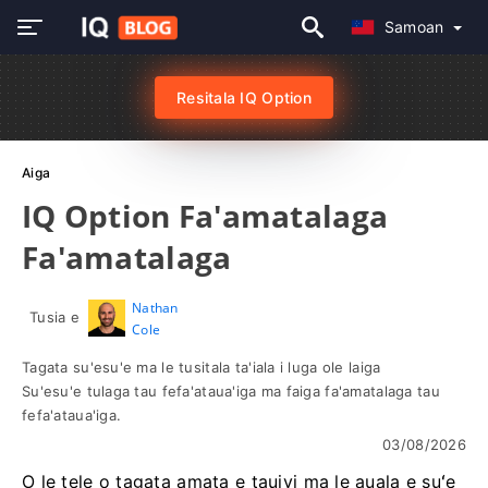
Samoan
Resitala IQ Option
Aiga
IQ Option Fa'amatalaga
Fa'amatalaga
Nathan
Tusia e
Cole
Tagata su'esu'e ma le tusitala ta'iala i luga ole laiga
Su'esu'e tulaga tau fefa'ataua'iga ma faiga fa'amatalaga tau
fefa'ataua'iga.
03/08/2026
O le tele o tagata amata e tauivi ma le auala e suʻe