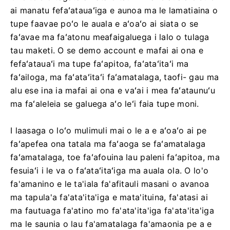
ai manatu fefaʻatauaʻiga e aunoa ma le lamatiaina o
tupe faavae poʻo le auala e aʻoaʻo ai siata o se
faʻavae ma faʻatonu meafaigaluega i lalo o tulaga
tau maketi. O se demo account e mafai ai ona e
fefaʻatauaʻi ma tupe faʻapitoa, faʻataʻitaʻi ma
faʻailoga, ma faʻataʻitaʻi faʻamatalaga, taofi- gau ma
alu ese ina ia mafai ai ona e vaʻai i mea faʻataunuʻu
ma faʻaleleia se galuega aʻo leʻi faia tupe moni.
I laasaga o loʻo mulimuli mai o le a e aʻoaʻo ai pe
faʻapefea ona tatala ma faʻaoga se faʻamatalaga
faʻamatalaga, toe faʻafouina lau paleni faʻapitoa, ma
fesuiaʻi i le va o faʻataʻitaʻiga ma auala ola. O lo'o
fa'amanino e le ta'iala fa'afitauli masani o avanoa
ma tapula'a fa'ata'ita'iga e mata'ituina, fa'atasi ai
ma fautuaga fa'atino mo fa'ata'ita'iga fa'ata'ita'iga
ma le saunia o lau fa'amatalaga fa'amaonia pe a e