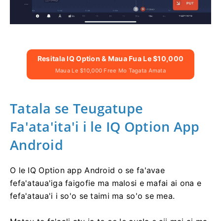
Resitala IQ Option & Maua Fua Le $10,000
Maua Le $10,000 Free Mo Tagata Amata
Tatala se Teugatupe
Fa'ata'ita'i i le IQ Option App
Android
O le IQ Option app Android o se fa'avae
fefa'ataua'iga faigofie ma malosi e mafai ai ona e
fefa'ataua'i i so'o se taimi ma so'o se mea.