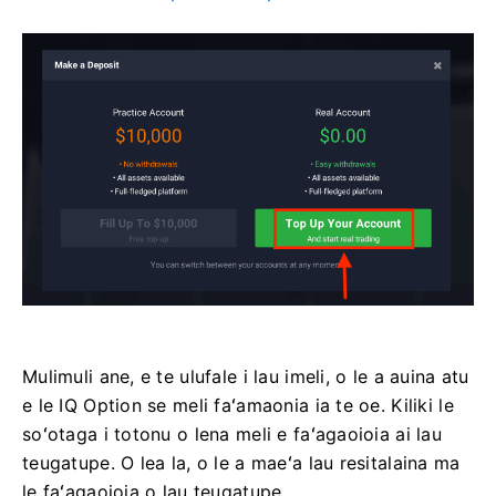
Mulimuli ane, e te ulufale i lau imeli, o le a auina atu
e le IQ Option se meli faʻamaonia ia te oe. Kiliki le
soʻotaga i totonu o lena meli e faʻagaoioia ai lau
teugatupe. O lea la, o le a maeʻa lau resitalaina ma
le faʻagaoioia o lau teugatupe.