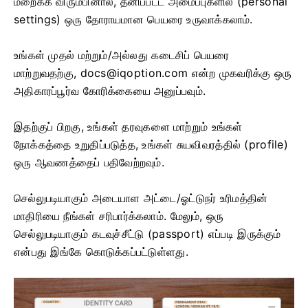
மறைக்க விரும்பினால், தனிப்பட்ட அமைப்புகளில் (personal
settings) ஒரு தோராயமான பெயரை உருவாக்கலாம்.
உங்கள் முதல் மற்றும்/அல்லது கடைசிப் பெயரை
மாற்றுவதற்கு,
docs@iqoption.com
என்ற முகவரிக்கு ஒரு
அதிகாரப்பூர்வ கோரிக்கையை அனுப்பவும்.
இதற்குப் பிறகு, உங்கள் தரவுகளை மாற்றும் உங்கள்
நோக்கத்தை உறுதிப்படுத்த, உங்கள் சுயவிவரத்தில் (profile)
ஒரு ஆவணத்தைப் பதிவேற்றவும்.
செல்லுபடியாகும் அடையாள அட்டை/ஓட்டுநர் உரிமத்தின்
மாதிரியை நீங்கள் சரிபார்க்கலாம். மேலும், ஒரு
செல்லுபடியாகும் கடவுச்சீட்டு (passport) எப்படி இருக்கும்
என்பது இங்கே கொடுக்கப்பட்டுள்ளது.