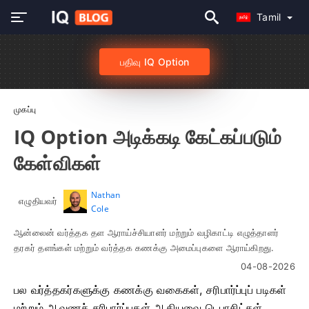
Tamil
பதிவு IQ Option
முகப்பு
IQ Option அடிக்கடி கேட்கப்படும்
கேள்விகள்
Nathan
எழுதியவர்
Cole
ஆன்லைன் வர்த்தக தள ஆராய்ச்சியாளர் மற்றும் வழிகாட்டி எழுத்தாளர்
தரகர் தளங்கள் மற்றும் வர்த்தக கணக்கு அமைப்புகளை ஆராய்கிறது.
04-08-2026
பல வர்த்தகர்களுக்கு கணக்கு வகைகள், சரிபார்ப்புப் படிகள்
மற்றும் ஆவணச் சரிபார்ப்புகள் ஆகியவை டெபாசிட்கள்,