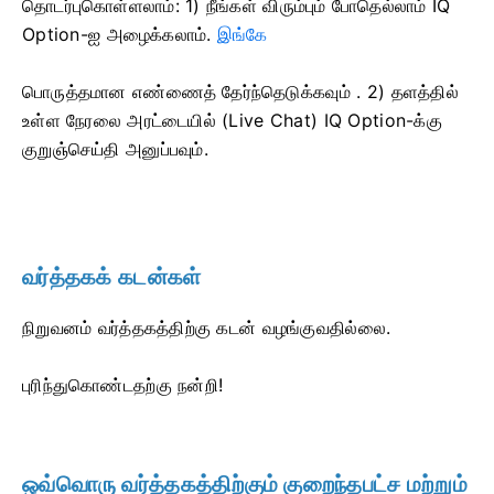
தொடர்புகொள்ளலாம்: 1) நீங்கள் விரும்பும் போதெல்லாம் IQ
Option-ஐ அழைக்கலாம்.
இங்கே
பொருத்தமான எண்ணைத் தேர்ந்தெடுக்கவும்
.
2) தளத்தில்
உள்ள நேரலை அரட்டையில் (Live Chat) IQ Option-க்கு
குறுஞ்செய்தி அனுப்பவும்.
வர்த்தகக் கடன்கள்
நிறுவனம் வர்த்தகத்திற்கு கடன் வழங்குவதில்லை.
புரிந்துகொண்டதற்கு நன்றி!
ஒவ்வொரு வர்த்தகத்திற்கும் குறைந்தபட்ச மற்றும்