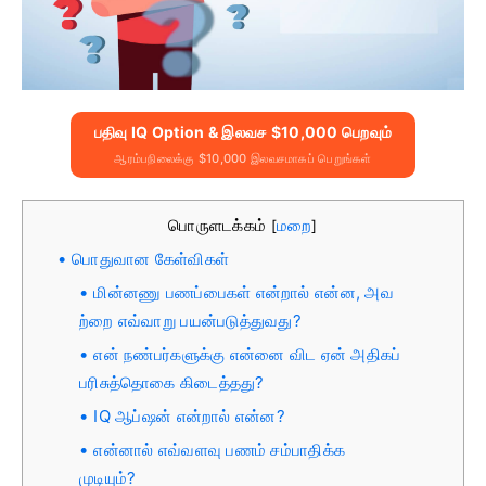
பதிவு IQ Option & இலவச $10,000 பெறவும்
ஆரம்பநிலைக்கு $10,000 இலவசமாகப் பெறுங்கள்
பொருளடக்கம்
மறை
[
]
பொதுவான கேள்விகள்
மின்னணு பணப்பைகள் என்றால் என்ன, அவ
ற்றை எவ்வாறு பயன்படுத்துவது?
என் நண்பர்களுக்கு என்னை விட ஏன் அதிகப்
பரிசுத்தொகை கிடைத்தது?
IQ ஆப்ஷன் என்றால் என்ன?
என்னால் எவ்வளவு பணம் சம்பாதிக்க
முடியும்?