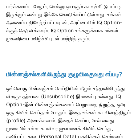
பார்க்கலாம்
. மேலும், செல்லுபடியாகும் கடவுச்சீட்டு எப்படி
இருக்கும் என்பது இங்கே கொடுக்கப்பட்டுள்ளது.
உங்கள்
ஆவணம் பதிவேற்றப்பட்டவுடன், அரட்டையில் IQ Option-
க்குத் தெரிவிக்கவும். IQ Option உங்களுக்காக உங்கள்
முகவரியை மகிழ்ச்சியுடன் மாற்றித் தரும்.
மின்னஞ்சல்களிலிருந்து குழுவிலகுவது எப்படி?
ஒவ்வொரு மின்னஞ்சல் செய்தியின் கீழும் சந்தாவிலிருந்து
விலகுவதற்கான (Unsubscribe) இணைப்பு உள்ளது. IQ
Option-இன் மின்னஞ்சல்களைப் பெறுவதை நிறுத்த, ஒரே
ஒரு கிளிக் செய்தால் போதும். இதை உங்கள் சுயவிவரத்திலும்
(profile) அமைக்கலாம். இதைச் செய்ய, மேல் வலது
மூலையில் உள்ள சுயவிவர ஐகானைக் கிளிக் செய்து,
தனிப்பட்ட தரவு (Personal Data) பகுதிக்குச் செல்லவும்.