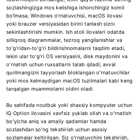
sozlashingizga mos kelishiga ishonchingiz komil
bo‘lmasa, Windows o‘rnatuvchisi, macOS ilovasi
yoki brauzer versiyasidan birini tanlash sizni
sekinlashtirishi mumkin. Ish stoli ilovalari odatda
silliqroq diagrammalar, tezroq yangilanishlar va
to'g'ridan-to'g'ri bildirishnomalarni taqdim etadi,
lekin ular to'g'ri OS versiyasini, disk maydonini va
o'rnatish uchun ruxsatlarni talab qiladi; avval
qurilmangizni tayyorlash bloklangan oʻrnatuvchilar
yoki mos kelmaydigan macOS tuzilmalari kabi keng
tarqalgan muammolarni oldini oladi.
Bu sahifada noutbuk yoki shaxsiy kompyuter uchun
IQ Option ilovasini xavfsiz yuklab olish va oʻrnatish
boʻyicha aniq va amaliy qadamlar hamda
sozlashdan soʻng tekshirish uchun asosiy
sozlamalar keltirilgan. Siz oʻrnatuvchini tekshirish,