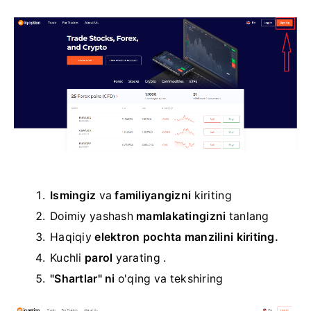
Ismingiz
va
familiyangizni
kiriting
Doimiy yashash
mamlakatingizni
tanlang
Haqiqiy
elektron pochta manzilini kiriting.
Kuchli
parol
yarating .
"Shartlar" ni
o'qing
va tekshiring