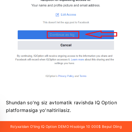
Shundan so'ng siz avtomatik ravishda IQ Option
platformasiga yo'naltirilasiz.
Ro‘yxatdan O‘ting IQ Option DEMO Hisobiga 10 000$ Bepul Oling