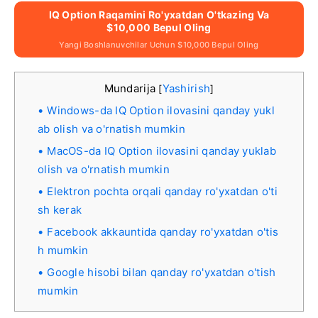
IQ Option Raqamini Ro'yxatdan O'tkazing Va
$10,000 Bepul Oling
Yangi Boshlanuvchilar Uchun $10,000 Bepul Oling
Mundarija
Yashirish
[
]
Windows-da IQ Option ilovasini qanday yukl
ab olish va o'rnatish mumkin
MacOS-da IQ Option ilovasini qanday yuklab
olish va o'rnatish mumkin
Elektron pochta orqali qanday ro'yxatdan o'ti
sh kerak
Facebook akkauntida qanday ro'yxatdan o'tis
h mumkin
Google hisobi bilan qanday ro'yxatdan o'tish
mumkin