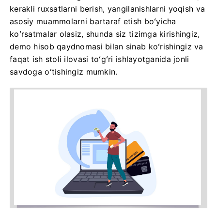
kerakli ruxsatlarni berish, yangilanishlarni yoqish va
asosiy muammolarni bartaraf etish boʻyicha
koʻrsatmalar olasiz, shunda siz tizimga kirishingiz,
demo hisob qaydnomasi bilan sinab koʻrishingiz va
faqat ish stoli ilovasi toʻgʻri ishlayotganida jonli
savdoga oʻtishingiz mumkin.