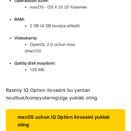
Operatsion tizim:
macOS - OS X 10.10 Yosemite
RAM:
2 GB (4 GB tavsiya etiladi)
Videokarta:
OpenGL 2.0 uchun mos
(macOS)
Qattiq disk maydoni:
130 Mb
Rasmiy IQ Option ilovasini bu yerdan
noutbuk/kompyuteringizga yuklab oling.
macOS uchun IQ Option ilovasini yuklab
oling