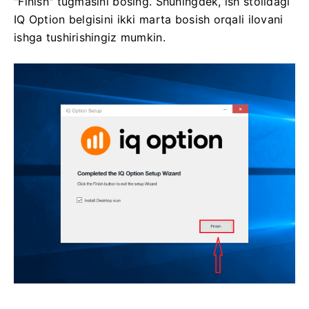
"Finish" tugmasini bosing. Shuningdek, ish stolidagi
IQ Option belgisini ikki marta bosish orqali ilovani
ishga tushirishingiz mumkin.