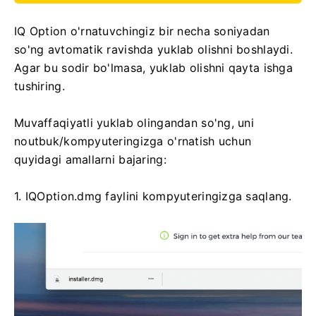
IQ Option o'rnatuvchingiz bir necha soniyadan
so'ng avtomatik ravishda yuklab olishni boshlaydi.
Agar bu sodir bo'lmasa, yuklab olishni qayta ishga
tushiring.
Muvaffaqiyatli yuklab olingandan so'ng, uni
noutbuk/kompyuteringizga o'rnatish uchun
quyidagi amallarni bajaring:
1. IQOption.dmg faylini kompyuteringizga saqlang.