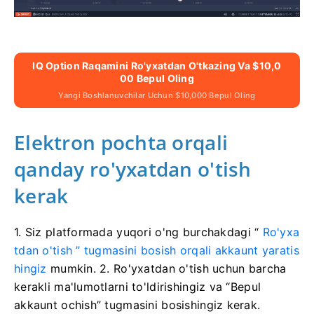
IQ Option Raqamini Ro'yxatdan O'tkazing Va $10,0
00 Bepul Oling
Yangi Boshlanuvchilar Uchun $10,000 Bepul Oling
Elektron pochta orqali
qanday ro'yxatdan o'tish
kerak
1. Siz
platformada
yuqori o'ng burchakdagi “
Ro'yxa
tdan o'tish ” tugmasini bosish orqali akkaunt
yaratis
hingiz
mumkin. 2. Ro'yxatdan o'tish uchun barcha
kerakli ma'lumotlarni to'ldirishingiz va “Bepul
akkaunt ochish” tugmasini bosishingiz kerak.