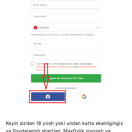
Keyin sizdan 18 yosh yoki undan katta ekanligingiz
va Foydalanish shartlari, Maxfiylik siyosati va