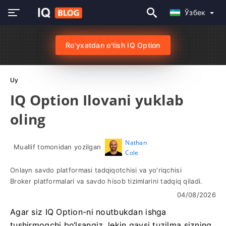
Ўзбек
Ro'yxatdan o'tish IQ Option
Uy
IQ Option Ilovani yuklab
oling
Nathan
Muallif tomonidan yozilgan
Cole
Onlayn savdo platformasi tadqiqotchisi va yo'riqchisi
Broker platformalari va savdo hisob tizimlarini tadqiq qiladi.
04/08/2026
Agar siz IQ Option-ni noutbukdan ishga
tushirmoqchi bo‘lsangiz, lekin qaysi tuzilma sizning