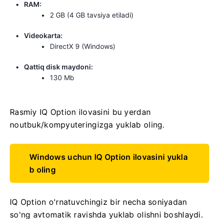
RAM:
2 GB (4 GB tavsiya etiladi)
Videokarta:
DirectX 9 (Windows)
Qattiq disk maydoni:
130 Mb
Rasmiy IQ Option ilovasini bu yerdan
noutbuk/kompyuteringizga yuklab oling.
Windows uchun IQ Option ilovasini yukla
b oling
IQ Option o'rnatuvchingiz bir necha soniyadan
so'ng avtomatik ravishda yuklab olishni boshlaydi.