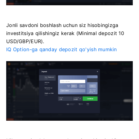
Jonli savdoni boshlash uchun siz hisobingizga
investitsiya qilishingiz kerak (Minimal depozit 10
USD/GBP/EUR).
IQ Option-ga qanday depozit qo'yish mumkin