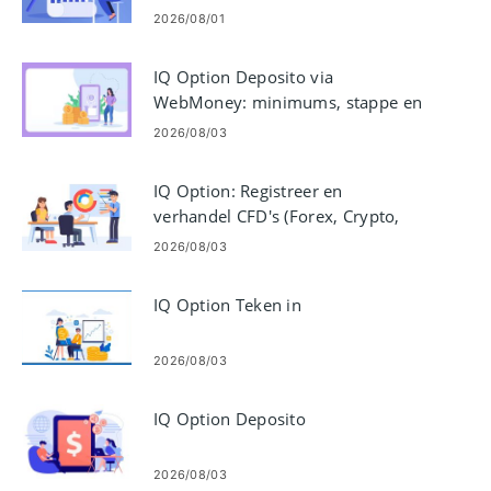
2026/08/01
IQ Option Deposito via
WebMoney: minimums, stappe en
tydsberekening
2026/08/03
IQ Option: Registreer en
verhandel CFD's (Forex, Crypto,
Aandele)
2026/08/03
IQ Option Teken in
2026/08/03
IQ Option Deposito
2026/08/03