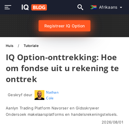
Afrikaans
Registreer IQ Option
Huis
Tutoriale
IQ Option-onttrekking: Hoe
om fondse uit u rekening te
onttrek
Nathan
Geskryf deur
Cole
Aanlyn Trading Platform Navorser en Gidsskrywer
Ondersoek makelaarsplatforms en handelsrekeningstelsels.
2026/08/01