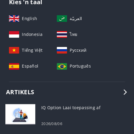
Kies 'n taal
English
العربيّة
Indonesia
ไทย
Tiếng Việt
Русский
Español
Português
ARTIKELS
IQ Option Laai toepassing af
2026/08/06