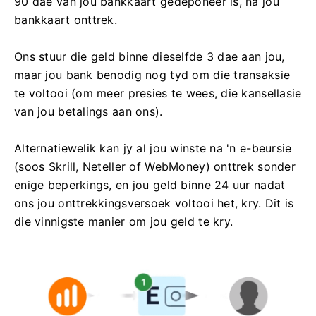
90 dae van jou bankkaart gedeponeer is, na jou
bankkaart onttrek.
Ons stuur die geld binne dieselfde 3 dae aan jou,
maar jou bank benodig nog tyd om die transaksie
te voltooi (om meer presies te wees, die kansellasie
van jou betalings aan ons).
Alternatiewelik kan jy al jou winste na 'n e-beursie
(soos Skrill, Neteller of WebMoney) onttrek sonder
enige beperkings, en jou geld binne 24 uur nadat
ons jou onttrekkingsversoek voltooi het, kry. Dit is
die vinnigste manier om jou geld te kry.