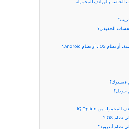
دريب؟
لحساب الحقيقي؟
أو نظام Android؟
حمولة من IQ Option