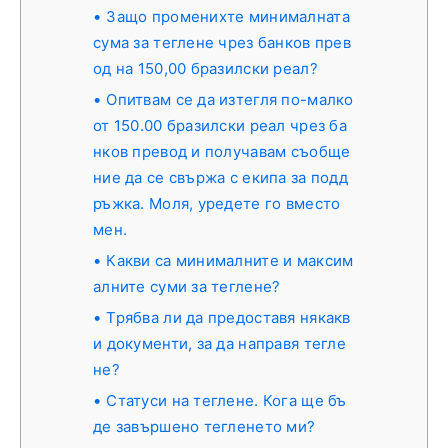
Защо променихте минималната
сума за теглене чрез банков прев
од на 150,00 бразилски реал?
Опитвам се да изтегля по-малко
от 150.00 бразилски реал чрез ба
нков превод и получавам съобще
ние да се свържа с екипа за подд
ръжка. Моля, уредете го вместо
мен.
Какви са минималните и максим
алните суми за теглене?
Трябва ли да предоставя някакв
и документи, за да направя тегле
не?
Статуси на теглене. Кога ще бъ
де завършено тегленето ми?