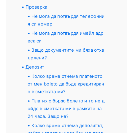
Проверка
Не мога да потвърдя телефонни
я си номер
Не мога да потвърдя имейл адр
еса си
Защо документите ми бяха отхв
ърлени?
Депозит
Колко време отнема платеното
от мен boleto да бъде кредитиран
о в сметката ми?
Платих с бързо болето и то не д
ойде в сметката ми в рамките на
24 часа. Защо не?
Колко време отнема депозитът,