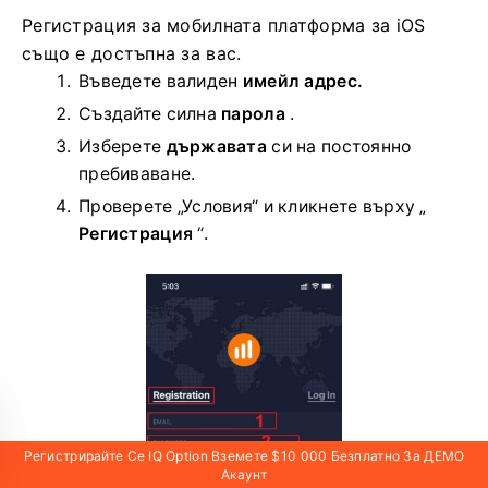
Регистрация за мобилната платформа за iOS
също е достъпна за вас.
Въведете валиден
имейл адрес.
Създайте силна
парола
.
Изберете
държавата
си на постоянно
пребиваване.
Проверете „Условия“ и кликнете върху „
Регистрация
“.
Регистрирайте Се IQ Option Вземете $10 000 Безплатно За ДЕМО
Акаунт