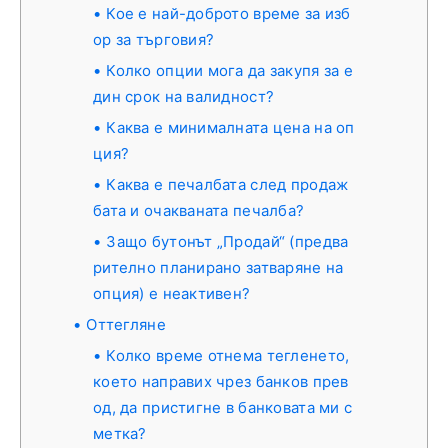
Кое е най-доброто време за изб
ор за търговия?
Колко опции мога да закупя за е
дин срок на валидност?
Каква е минималната цена на оп
ция?
Каква е печалбата след продаж
бата и очакваната печалба?
Защо бутонът „Продай“ (предва
рително планирано затваряне на
опция) е неактивен?
Оттегляне
Колко време отнема тегленето,
което направих чрез банков прев
од, да пристигне в банковата ми с
метка?