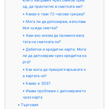
който направих чрез банков прев
од, да пристигне в сметката ми?
Каква е тази 72-часова грешка?
Мога ли да депозирам, използва
йки чужда сметка?
Ами ако искам да променя валу
тата на сметката си?
Дебитни и кредитни карти. Мога
ли да депозирам чрез кредитна ка
рта?
Как мога да прекратя връзката н
а картата си?
Какво е 3DS?
Имам проблеми с депозирането
чрез карта
Търговия