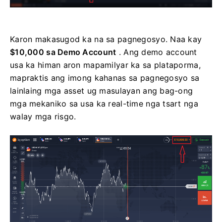
Karon makasugod ka na sa pagnegosyo. Naa kay
$10,000 sa Demo Account
. Ang demo account
usa ka himan aron mapamilyar ka sa plataporma,
mapraktis ang imong kahanas sa pagnegosyo sa
lainlaing mga asset ug masulayan ang bag-ong
mga mekaniko sa usa ka real-time nga tsart nga
walay mga risgo.