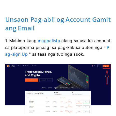
Unsaon Pag-abli og Account Gamit
ang Email
1. Mahimo kang
magpalista
alang sa usa ka account
sa plataporma pinaagi sa pag-klik sa buton nga "
P
ag-sign Up
" sa taas nga tuo nga suok.