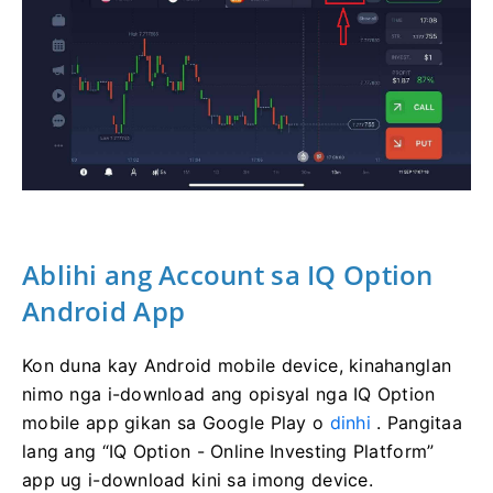
Ablihi ang Account sa IQ Option
Android App
Kon duna kay Android mobile device, kinahanglan
nimo nga i-download ang opisyal nga IQ Option
mobile app gikan sa Google Play o
dinhi
. Pangitaa
lang ang “IQ Option - Online Investing Platform”
app ug i-download kini sa imong device.