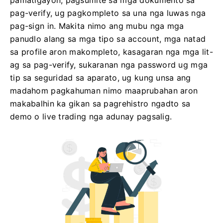
pamatigayon, pagsumite sa mga dokumento sa
pag-verify, ug pagkompleto sa una nga luwas nga
pag-sign in. Makita nimo ang mubu nga mga
panudlo alang sa mga tipo sa account, mga natad
sa profile aron makompleto, kasagaran nga mga lit-
ag sa pag-verify, sukaranan nga password ug mga
tip sa seguridad sa aparato, ug kung unsa ang
madahom pagkahuman nimo maaprubahan aron
makabalhin ka gikan sa pagrehistro ngadto sa
demo o live trading nga adunay pagsalig.