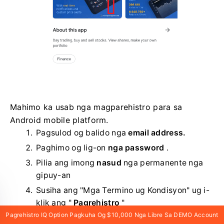
Mahimo ka usab nga magparehistro para sa
Android mobile platform.
Pagsulod og balido nga
email address.
Paghimo og lig-on
nga password
.
Pilia ang imong
nasud
nga permanente nga
gipuy-an
Susiha ang "Mga Termino ug Kondisyon" ug i-
klik ang "
Pagrehistro
"
Pagrehistro IQ Option Pagkuha Og $10,000 Nga Libre Sa DEMO Account