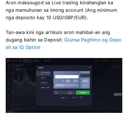
Aron makasugod sa Live trading kinahanglan ka
nga mamuhunan sa imong account (Ang minimum
nga deposito kay 10 USD/GBP/EUR).
Tan-awa kini nga artikulo aron mahibal-an ang
dugang bahin sa Deposit:
Giunsa Paghimo og Depo
sit sa IQ Option