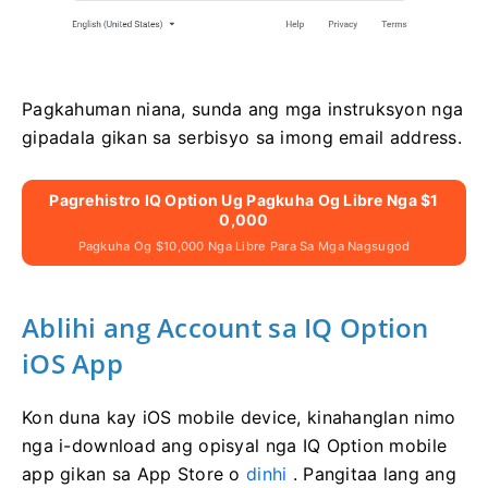
Pagkahuman niana, sunda ang mga instruksyon nga
gipadala gikan sa serbisyo sa imong email address.
Pagrehistro IQ Option Ug Pagkuha Og Libre Nga $1
0,000
Pagkuha Og $10,000 Nga Libre Para Sa Mga Nagsugod
Ablihi ang Account sa IQ Option
iOS App
Kon duna kay iOS mobile device, kinahanglan nimo
nga i-download ang opisyal nga IQ Option mobile
app gikan sa App Store o
dinhi
. Pangitaa lang ang