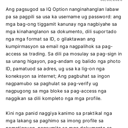
Ang pagsugod sa IQ Option nanginahanglan labaw
pa sa pagpili sa usa ka username ug password: ang
mga bag-ong tiggamit kanunay nga nagbiyahe sa
mga kinahanglanon sa dokumento, dili suportado
nga mga format sa ID, o gilaktawan ang
kumpirmasyon sa email nga nagpalihok sa pag-
access sa trading. Sa dili pa mosulay sa pag-sign in
sa unang higayon, pag-andam og balido nga photo
ID, pamatuod sa adres, ug usa ka lig-on nga
koneksyon sa internet; Ang pagbuhat sa ingon
nagpamubo sa paghulat sa pag-verify ug
nagpugong sa mga bloke sa pag-access nga
naggikan sa dili kompleto nga mga profile.
Kini nga panid naggiya kanimo sa praktikal nga
mga lakang sa paghimo sa imong profile sa