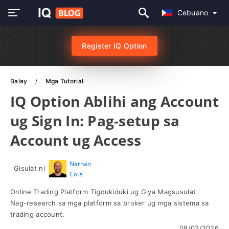
Cebuano
Register IQ Option
Balay
Mga Tutorial
IQ Option Ablihi ang Account
ug Sign In: Pag-setup sa
Account ug Access
Nathan
Gisulat ni
Cole
Online Trading Platform Tigdukiduki ug Giya Magsusulat
Nag-research sa mga platform sa broker ug mga sistema sa
trading account.
08/03/2026