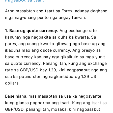
Aron masabtan ang tsart sa Forex, adunay daghang
mga nag-unang punto nga angay tun-an.
1. Base ug quote currency.
Ang exchange rate
kanunay nga nagpakita sa duha ka kwarta. Sa
pares, ang unang kwarta gitawag nga base ug ang
ikaduha mao ang quote currency. Ang presyo sa
base currency kanunay nga gikalkulo sa mga yunit
sa quote currency. Pananglitan, kung ang exchange
rate sa GBP/USD kay 1.29, kini nagpasabut nga ang
usa ka pound sterling nagkantidad og 1.29 US
dollars.
Base niana, mas masabtan sa usa ka negosyante
kung giunsa pagporma ang tsart. Kung ang tsart sa
GBP/USD, pananglitan, mosaka, kini nagpasabut