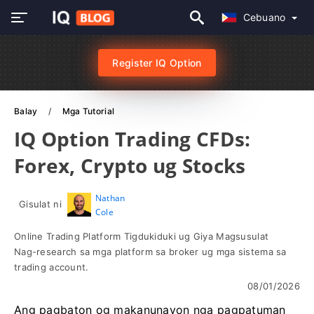
Cebuano
Register IQ Option
Balay
Mga Tutorial
IQ Option Trading CFDs:
Forex, Crypto ug Stocks
Nathan
Gisulat ni
Cole
Online Trading Platform Tigdukiduki ug Giya Magsusulat
Nag-research sa mga platform sa broker ug mga sistema sa
trading account.
08/01/2026
Ang pagbaton og makanunayon nga pagpatuman