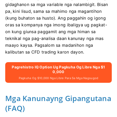
gidaghanon sa mga variable nga nalambigit. Bisan
pa, kini lisud, sama sa mahimo nga magantihon
(kung buhaton sa husto). Ang paggahin og igong
oras sa kompanya nga imong ibaligya ug pagkat-
on kung giunsa paggamit ang mga himan sa
teknikal nga pag-analisa daan kanunay nga mas
maayo kaysa. Pagsalom sa madanihon nga
kalibutan sa CFD trading karon dayon.
Pagrehistro IQ Option Ug Pagkuha Og Libre Nga $1
0,000
Pagkuha Og $10,000 Nga Libre Para Sa Mga Nagsugod
Mga Kanunayng Gipangutana
(FAQ)