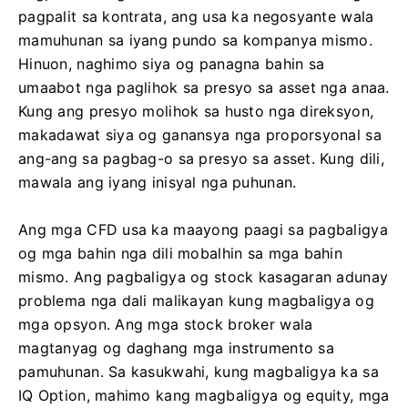
pagpalit sa kontrata, ang usa ka negosyante wala
mamuhunan sa iyang pundo sa kompanya mismo.
Hinuon, naghimo siya og panagna bahin sa
umaabot nga paglihok sa presyo sa asset nga anaa.
Kung ang presyo molihok sa husto nga direksyon,
makadawat siya og ganansya nga proporsyonal sa
ang-ang sa pagbag-o sa presyo sa asset. Kung dili,
mawala ang iyang inisyal nga puhunan.
Ang mga CFD usa ka maayong paagi sa pagbaligya
og mga bahin nga dili mobalhin sa mga bahin
mismo. Ang pagbaligya og stock kasagaran adunay
problema nga dali malikayan kung magbaligya og
mga opsyon. Ang mga stock broker wala
magtanyag og daghang mga instrumento sa
pamuhunan. Sa kasukwahi, kung magbaligya ka sa
IQ Option, mahimo kang magbaligya og equity, mga