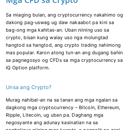
Sa miaging bulan, ang cryptocurrency nakahimo og
dakong pag-uswag ug daw nakaabot pa kini sa
bag-ong mga kahitas-an. Uban niining uso sa
crypto, bisan kung walay uso nga molungtad
hangtod sa hangtod, ang crypto trading nahimong
mas popular. Karon atong tun-an ang dugang bahin
sa pagnegosyo og CFDs sa mga cryptocurrency sa
IQ Option platform.
Unsa ang Crypto?
Murag nahibal-an na sa tanan ang mga ngalan sa
dagkong mga cryptocurrency – Bitcoin, Ethereum,
Ripple, Litecoin, ug uban pa. Daghang mga
negosyante ang adunay kasinatian na sa
pagbaligya niining mga kwarta, o pagpalit pa gani