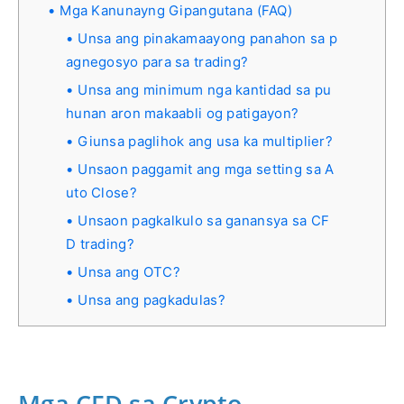
Mga Kanunayng Gipangutana (FAQ)
Unsa ang pinakamaayong panahon sa p
agnegosyo para sa trading?
Unsa ang minimum nga kantidad sa pu
hunan aron makaabli og patigayon?
Giunsa paglihok ang usa ka multiplier?
Unsaon paggamit ang mga setting sa A
uto Close?
Unsaon pagkalkulo sa ganansya sa СF
D trading?
Unsa ang OTC?
Unsa ang pagkadulas?
Mga CFD sa Crypto