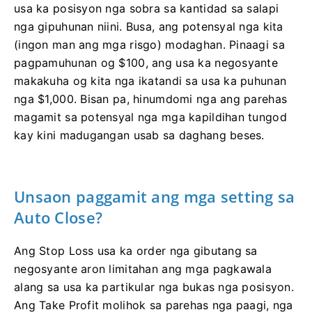
usa ka posisyon nga sobra sa kantidad sa salapi
nga gipuhunan niini. Busa, ang potensyal nga kita
(ingon man ang mga risgo) modaghan. Pinaagi sa
pagpamuhunan og $100, ang usa ka negosyante
makakuha og kita nga ikatandi sa usa ka puhunan
nga $1,000. Bisan pa, hinumdomi nga ang parehas
magamit sa potensyal nga mga kapildihan tungod
kay kini madugangan usab sa daghang beses.
Unsaon paggamit ang mga setting sa
Auto Close?
Ang Stop Loss usa ka order nga gibutang sa
negosyante aron limitahan ang mga pagkawala
alang sa usa ka partikular nga bukas nga posisyon.
Ang Take Profit molihok sa parehas nga paagi, nga