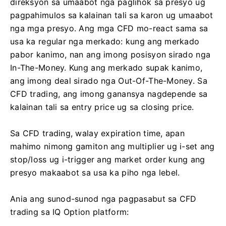
direksyon sa umaabot nga paglihok sa presyo ug
pagpahimulos sa kalainan tali sa karon ug umaabot
nga mga presyo. Ang mga CFD mo-react sama sa
usa ka regular nga merkado: kung ang merkado
pabor kanimo, nan ang imong posisyon sirado nga
In-The-Money. Kung ang merkado supak kanimo,
ang imong deal sirado nga Out-Of-The-Money. Sa
CFD trading, ang imong ganansya nagdepende sa
kalainan tali sa entry price ug sa closing price.
Sa CFD trading, walay expiration time, apan
mahimo nimong gamiton ang multiplier ug i-set ang
stop/loss ug i-trigger ang market order kung ang
presyo makaabot sa usa ka piho nga lebel.
Ania ang sunod-sunod nga pagpasabut sa CFD
trading sa IQ Option platform: