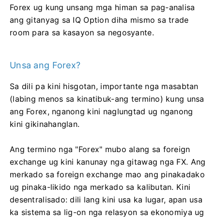
Forex ug kung unsang mga himan sa pag-analisa
ang gitanyag sa IQ Option diha mismo sa trade
room para sa kasayon ​​sa negosyante.
Unsa ang Forex?
Sa dili pa kini hisgotan, importante nga masabtan
(labing menos sa kinatibuk-ang termino) kung unsa
ang Forex, nganong kini naglungtad ug nganong
kini gikinahanglan.
Ang termino nga "Forex" mubo alang sa foreign
exchange ug kini kanunay nga gitawag nga FX. Ang
merkado sa foreign exchange mao ang pinakadako
ug pinaka-likido nga merkado sa kalibutan. Kini
desentralisado: dili lang kini usa ka lugar, apan usa
ka sistema sa lig-on nga relasyon sa ekonomiya ug