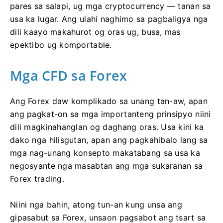
pares sa salapi, ug mga cryptocurrency — tanan sa
usa ka lugar. Ang ulahi naghimo sa pagbaligya nga
dili kaayo makahurot og oras ug, busa, mas
epektibo ug komportable.
Mga CFD sa Forex
Ang Forex daw komplikado sa unang tan-aw, apan
ang pagkat-on sa mga importanteng prinsipyo niini
dili magkinahanglan og daghang oras. Usa kini ka
dako nga hilisgutan, apan ang pagkahibalo lang sa
mga nag-unang konsepto makatabang sa usa ka
negosyante nga masabtan ang mga sukaranan sa
Forex trading.
Niini nga bahin, atong tun-an kung unsa ang
gipasabut sa Forex, unsaon pagsabot ang tsart sa