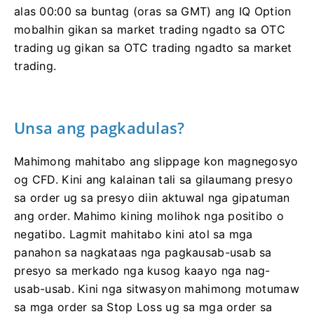
alas 00:00 sa buntag (oras sa GMT) ang IQ Option
mobalhin gikan sa market trading ngadto sa OTC
trading ug gikan sa OTC trading ngadto sa market
trading.
Unsa ang pagkadulas?
Mahimong mahitabo ang slippage kon magnegosyo
og CFD. Kini ang kalainan tali sa gilaumang presyo
sa order ug sa presyo diin aktuwal nga gipatuman
ang order. Mahimo kining molihok nga positibo o
negatibo. Lagmit mahitabo kini atol sa mga
panahon sa nagkataas nga pagkausab-usab sa
presyo sa merkado nga kusog kaayo nga nag-
usab-usab. Kini nga sitwasyon mahimong motumaw
sa mga order sa Stop Loss ug sa mga order sa