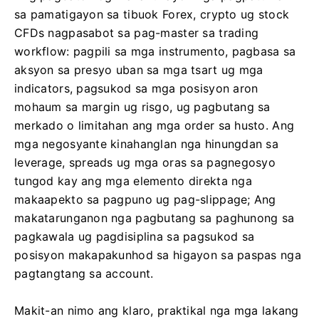
sa pamatigayon sa tibuok Forex, crypto ug stock
CFDs nagpasabot sa pag-master sa trading
workflow: pagpili sa mga instrumento, pagbasa sa
aksyon sa presyo uban sa mga tsart ug mga
indicators, pagsukod sa mga posisyon aron
mohaum sa margin ug risgo, ug pagbutang sa
merkado o limitahan ang mga order sa husto. Ang
mga negosyante kinahanglan nga hinungdan sa
leverage, spreads ug mga oras sa pagnegosyo
tungod kay ang mga elemento direkta nga
makaapekto sa pagpuno ug pag-slippage; Ang
makatarunganon nga pagbutang sa paghunong sa
pagkawala ug pagdisiplina sa pagsukod sa
posisyon makapakunhod sa higayon sa paspas nga
pagtangtang sa account.
Makit-an nimo ang klaro, praktikal nga mga lakang