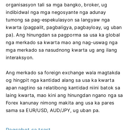
organisasyon tali sa mga bangko, broker, ug
indibidwal nga mga negosyante nga adunay
tumong sa pag-espekulasyon sa langyaw nga
kwarta (pagpalit, pagbaligya, pagbayloay, ug uban
pa). Ang hinungdan sa pagporma sa usa ka global
nga merkado sa kwarta mao ang nag-uswag nga
mga merkado sa nasudnong kwarta ug ang ilang
interaksyon.
Ang merkado sa foreign exchange wala magtakda
og hingpit nga kantidad alang sa usa ka kwarta
apan nagtino sa relatibong kantidad niini batok sa
laing kwarta, mao kini ang hinungdan ngano nga sa
Forex kanunay nimong makita ang usa ka pares
sama sa EUR/USD, AUD/JPY, ug uban pa.
Pagsabot sa tsart