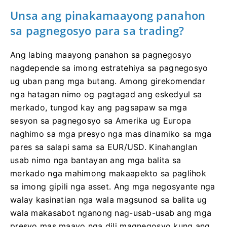
Unsa ang pinakamaayong panahon
sa pagnegosyo para sa trading?
Ang labing maayong panahon sa pagnegosyo
nagdepende sa imong estratehiya sa pagnegosyo
ug uban pang mga butang. Among girekomendar
nga hatagan nimo og pagtagad ang eskedyul sa
merkado, tungod kay ang pagsapaw sa mga
sesyon sa pagnegosyo sa Amerika ug Europa
naghimo sa mga presyo nga mas dinamiko sa mga
pares sa salapi sama sa EUR/USD. Kinahanglan
usab nimo nga bantayan ang mga balita sa
merkado nga mahimong makaapekto sa paglihok
sa imong gipili nga asset. Ang mga negosyante nga
walay kasinatian nga wala magsunod sa balita ug
wala makasabot nganong nag-usab-usab ang mga
presyo mas maayo nga dili magnegosyo kung ang