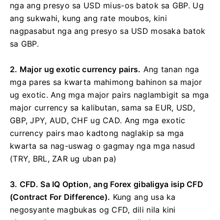
nga ang presyo sa USD mius-os batok sa GBP. Ug
ang sukwahi, kung ang rate moubos, kini
nagpasabut nga ang presyo sa USD mosaka batok
sa GBP.
2. Major ug exotic currency pairs.
Ang tanan nga
mga pares sa kwarta mahimong bahinon sa major
ug exotic. Ang mga major pairs naglambigit sa mga
major currency sa kalibutan, sama sa EUR, USD,
GBP, JPY, AUD, CHF ug CAD. Ang mga exotic
currency pairs mao kadtong naglakip sa mga
kwarta sa nag-uswag o gagmay nga mga nasud
(TRY, BRL, ZAR ug uban pa)
3. CFD. Sa IQ Option, ang Forex gibaligya isip CFD
(Contract For Difference).
Kung ang usa ka
negosyante magbukas og CFD, dili nila kini