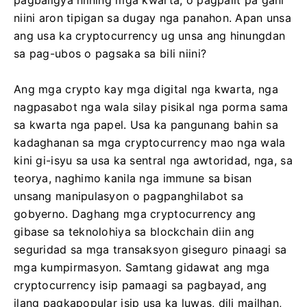
niini aron tipigan sa dugay nga panahon. Apan unsa
ang usa ka cryptocurrency ug unsa ang hinungdan
sa pag-ubos o pagsaka sa bili niini?
Ang mga crypto kay mga digital nga kwarta, nga
nagpasabot nga wala silay pisikal nga porma sama
sa kwarta nga papel. Usa ka pangunang bahin sa
kadaghanan sa mga cryptocurrency mao nga wala
kini gi-isyu sa usa ka sentral nga awtoridad, nga, sa
teorya, naghimo kanila nga immune sa bisan
unsang manipulasyon o pagpanghilabot sa
gobyerno. Daghang mga cryptocurrency ang
gibase sa teknolohiya sa blockchain diin ang
seguridad sa mga transaksyon giseguro pinaagi sa
mga kumpirmasyon. Samtang gidawat ang mga
cryptocurrency isip pamaagi sa pagbayad, ang
ilang pagkapopular isip usa ka luwas, dili mailhan,