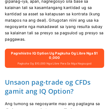
gipanag-iya, apan, nagnegosyo sila base sa
kalainan tali sa kasamtangang kantidad ug sa
kantidad sa asset sa katapusan sa kontrata (kung
matapos na ang deal). Gitugotan niini ang usa ka
negosyante nga makadawat sa iyang resulta subay
sa kalainan tali sa presyo sa pagsulod ug presyo sa
paggawas.
Pagrehistro IQ Option Ug Pagkuha Og Libre Nga $1
0,000
Pagkuha Og $10,000 Nga Libre Para Sa Mga Nagsugod
Unsaon pag-trade og CFDs
gamit ang IQ Option?
Ang tumong sa negosyante mao ang pagtagna sa