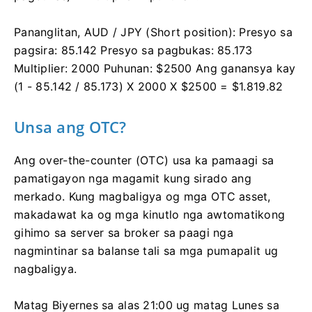
Pananglitan, AUD / JPY (Short position): Presyo sa
pagsira: 85.142 Presyo sa pagbukas: 85.173
Multiplier: 2000 Puhunan: $2500 Ang ganansya kay
(1 - 85.142 / 85.173) X 2000 X $2500 = $1.819.82
Unsa ang OTC?
Ang over-the-counter (OTC) usa ka pamaagi sa
pamatigayon nga magamit kung sirado ang
merkado. Kung magbaligya og mga OTC asset,
makadawat ka og mga kinutlo nga awtomatikong
gihimo sa server sa broker sa paagi nga
nagmintinar sa balanse tali sa mga pumapalit ug
nagbaligya.
Matag Biyernes sa alas 21:00 ug matag Lunes sa