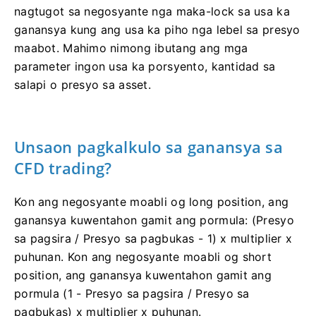
nagtugot sa negosyante nga maka-lock sa usa ka
ganansya kung ang usa ka piho nga lebel sa presyo
maabot. Mahimo nimong ibutang ang mga
parameter ingon usa ka porsyento, kantidad sa
salapi o presyo sa asset.
Unsaon pagkalkulo sa ganansya sa
СFD trading?
Kon ang negosyante moabli og long position, ang
ganansya kuwentahon gamit ang pormula: (Presyo
sa pagsira / Presyo sa pagbukas - 1) x multiplier x
puhunan. Kon ang negosyante moabli og short
position, ang ganansya kuwentahon gamit ang
pormula (1 - Presyo sa pagsira / Presyo sa
pagbukas) x multiplier x puhunan.