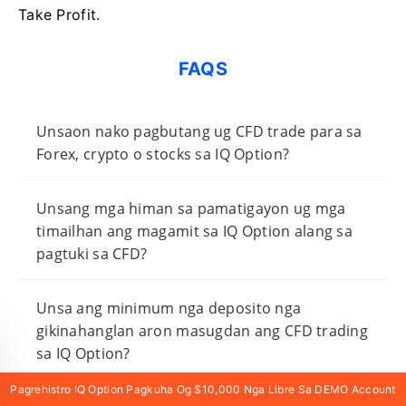
Take Profit.
FAQS
Unsaon nako pagbutang ug CFD trade para sa
Forex, crypto o stocks sa IQ Option?
Unsang mga himan sa pamatigayon ug mga
timailhan ang magamit sa IQ Option alang sa
pagtuki sa CFD?
Unsa ang minimum nga deposito nga
gikinahanglan aron masugdan ang CFD trading
sa IQ Option?
Pagrehistro IQ Option Pagkuha Og $10,000 Nga Libre Sa DEMO Account