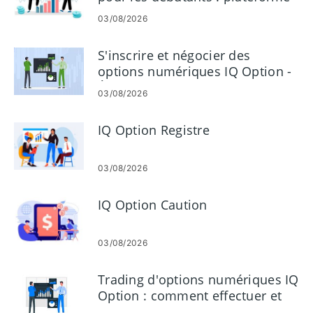
et commandes
03/08/2026
S'inscrire et négocier des
options numériques IQ Option -
Étapes liées au compte
03/08/2026
IQ Option Registre
03/08/2026
IQ Option Caution
03/08/2026
Trading d'options numériques IQ
Option : comment effectuer et
gérer des transactions