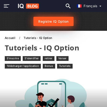
Français
Registre IQ Option
Accueil
Tutoriels - IQ Option
Tutoriels - IQ Option
S'inscrire
S'identifier
retirer
Verser
Télécharger l'application
Bonus
Tutoriels