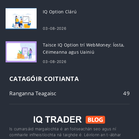
IQ Option Clárú
03-08-2026
Taisce IQ Option trí WebMoney: Íosta,
Céimeanna agus Uainiú
03-08-2026
CATAGÓIR COITIANTA
Ranganna Teagaisc
49
Is cumarsáid margaíochta é an foilseachán seo agus ní
comhairle infheistíochta ná taighde é. Léiríonn an t-ábhar