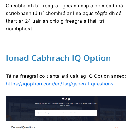
Gheobhaidh tú freagra i gceann cúpla nóiméad má
scríobhann tú trí chomhrá ar líne agus tógfaidh sé
thart ar 24 uair an chloig freagra a fháil trí
ríomhphost.
Ionad Cabhrach IQ Option
Tá na freagraí coitianta atá uait ag IQ Option anseo:
https://iqoption.com/en/faq/general-questions