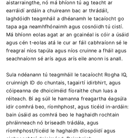
aistarraingthe, nó má bhíonn tú ag teacht ar
earráidí ardáin a chuireann bac ar thrádáil,
laghdóidh teagmháil a dhéanamh le tacaíocht go
tapa aga neamhfhónaimh agus cosnóidh tú cistí.
Má bhíonn eolas agat ar an gcainéal is cóir a úsáid
agus cén t-eolas atá le cur ar fáil cabhraíonn sé le
freagraí níos tapúla agus níos cruinne a fháil agus
seachnaíonn sé arís agus arís eile anonn is anall.
Sula ndéanann tú teagmháil le tacaíocht Rogha IQ,
cruinnigh ID do chuntais, tagairtí idirbhirt, agus
cóipeanna de dhoiciméid fíoraithe chun luas a
réiteach. Bí ag súil le hamanna freagartha éagsúla
idir comhrá beo, ríomhphost, agus ticéid in-ardáin:
bain úsáid as comhrá beo le haghaidh rochtain
phráinneach nó briseadh trádála, agus
ríomhphost/ticéid le haghaidh díospóidí agus