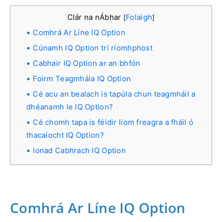
Clár na nÁbhar
Folaigh
[
]
Comhrá Ar Líne IQ Option
Cúnamh IQ Option trí ríomhphost
Cabhair IQ Option ar an bhfón
Foirm Teagmhála IQ Option
Cé acu an bealach is tapúla chun teagmháil a
dhéanamh le IQ Option?
Cé chomh tapa is féidir liom freagra a fháil ó
thacaíocht IQ Option?
Ionad Cabhrach IQ Option
Comhrá Ar Líne IQ Option