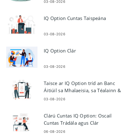
03-08-2026
IQ Option Cuntas Taispeána
03-08-2026
IQ Option Clár
03-08-2026
Taisce ar IQ Option tríd an Banc
Áitiúil sa Mhalaeisia, sa Téalainn &
i Laos
03-08-2026
Clárú Cuntas IQ Option: Oscail
Cuntas Trádála agus Clár
06-08-2026