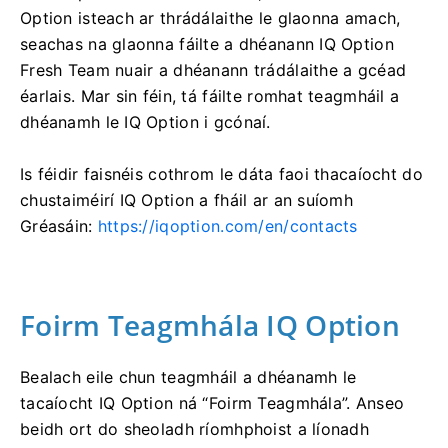
Option isteach ar thrádálaithe le glaonna amach,
seachas na glaonna fáilte a dhéanann IQ Option
Fresh Team nuair a dhéanann trádálaithe a gcéad
éarlais. Mar sin féin, tá fáilte romhat teagmháil a
dhéanamh le IQ Option i gcónaí.
Is féidir faisnéis cothrom le dáta faoi thacaíocht do
chustaiméirí IQ Option a fháil ar an suíomh
Gréasáin:
https://iqoption.com/en/contacts
Foirm Teagmhála IQ Option
Bealach eile chun teagmháil a dhéanamh le
tacaíocht IQ Option ná “Foirm Teagmhála”. Anseo
beidh ort do sheoladh ríomhphoist a líonadh