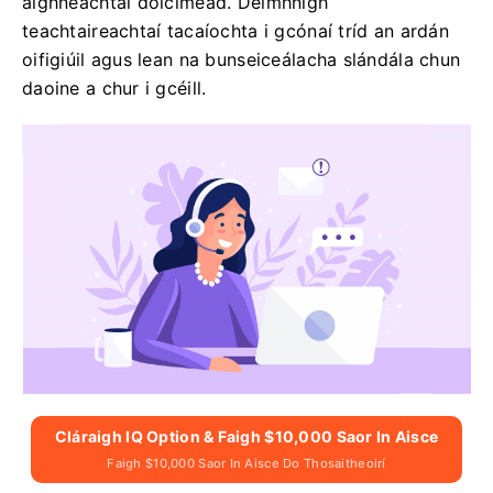
aighneachtaí doiciméad. Deimhnigh
teachtaireachtaí tacaíochta i gcónaí tríd an ardán
oifigiúil agus lean na bunseiceálacha slándála chun
daoine a chur i gcéill.
Cláraigh IQ Option & Faigh $10,000 Saor In Aisce
Faigh $10,000 Saor In Aisce Do Thosaitheoirí