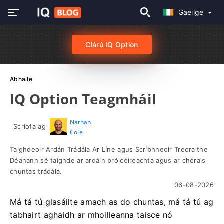
Gaeilge
Clárú IQ Option
Abhaile
IQ Option Teagmháil
Nathan
Scríofa ag
Cole
Taighdeoir Ardán Trádála Ar Líne agus Scríbhneoir Treoraithe
Déanann sé taighde ar ardáin bróicéireachta agus ar chórais
chuntas trádála.
06-08-2026
Má tá tú glasáilte amach as do chuntas, má tá tú ag
tabhairt aghaidh ar mhoilleanna taisce nó