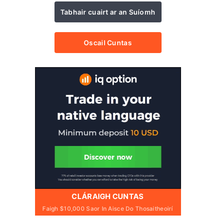
Tabhair cuairt ar an Suíomh
Oscail Cuntas
CLÁRAIGH CUNTAS
Faigh $10,000 Saor In Aisce Do Thosaitheoirí