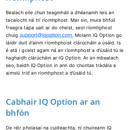
Bealach eile chun teagmháil a dhéanamh leis an
tacaíocht ná trí ríomhphost. Mar sin, mura bhfuil
freagra tapa uait ar do cheist, seol ríomhphost
chuig
support@iqoption.com
.
Molann IQ Option go
láidir duit d’ainm ríomhphoist clárúcháin a úsáid. Is
é atá i gceist agam ná an ríomhphost a d’úsáid tú le
haghaidh clárúcháin ar IQ Option. Ar an mbealach
seo, beidh IQ Option in ann do chuntas trádála a
aimsiú tríd an ríomhphost a d’úsáid tú.
Cabhair IQ Option ar an
bhfón
De réir pholasaí na cuideachta, ní chuireann IQ