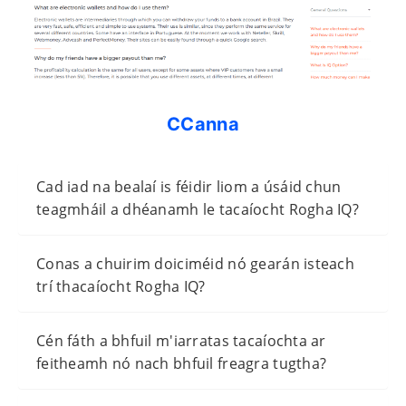
CCanna
Cad iad na bealaí is féidir liom a úsáid chun
teagmháil a dhéanamh le tacaíocht Rogha IQ?
Conas a chuirim doiciméid nó gearán isteach
trí thacaíocht Rogha IQ?
Cén fáth a bhfuil m'iarratas tacaíochta ar
feitheamh nó nach bhfuil freagra tugtha?