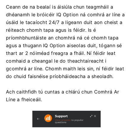
Ceann de na bealaí is áisiúla chun teagmháil a
dhéanamh le bróicéir IQ Option ná comhrá ar líne a
úsáid le tacaíocht 24/7 a ligeann duit aon cheist a
réiteach chomh tapa agus is féidir. Is é
príomhbhuntáiste an chomhrá ná cé chomh tapa
agus a thugann IQ Option aiseolas duit, tógann sé
thart ar 2 nóiméad freagra a fháil. Ní féidir leat
comhaid a cheangal le do theachtaireacht i
gcomhrá ar líne. Chomh maith leis sin, ní féidir leat
do chuid faisnéise príobháideacha a sheoladh.
Ach caithfidh tú cuntas a chlárú chun Comhrá Ar
Líne a fheiceáil.