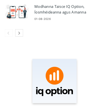
Modhanna Taisce IQ Option,
Íosmhéideanna agus Amanna
Próiseála
01-08-2026