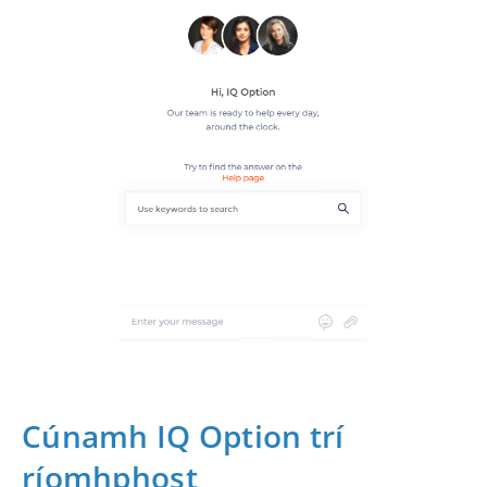
Cúnamh IQ Option trí
ríomhphost