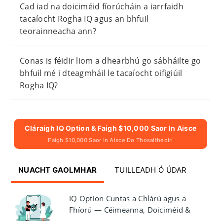
Cad iad na doiciméid fíorúcháin a iarrfaidh
tacaíocht Rogha IQ agus an bhfuil
teorainneacha ann?
Conas is féidir liom a dhearbhú go sábháilte go
bhfuil mé i dteagmháil le tacaíocht oifigiúil
Rogha IQ?
Cláraigh IQ Option & Faigh $10,000 Saor In Aisce
Faigh $10,000 Saor In Aisce Do Thosaitheoirí
NUACHT GAOLMHAR
TUILLEADH Ó ÚDAR
IQ Option Cuntas a Chlárú agus a
Fhíorú — Céimeanna, Doiciméid &
Uainiú