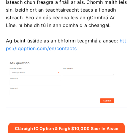
isteach chun freagra a fháil ar ais. Chomh maith leis
sin, beidh ort an teachtaireacht téacs a líonadh
isteach. Seo an cás céanna leis an gComhrá Ar
Líne, ní bheidh tú in ann comhaid a cheangal.
Ag baint úsáide as an bhfoirm teagmhála anseo:
htt
ps://iqoption.com/en/contacts
Cláraigh IQ Option & Faigh $10,000 Saor In Aisce