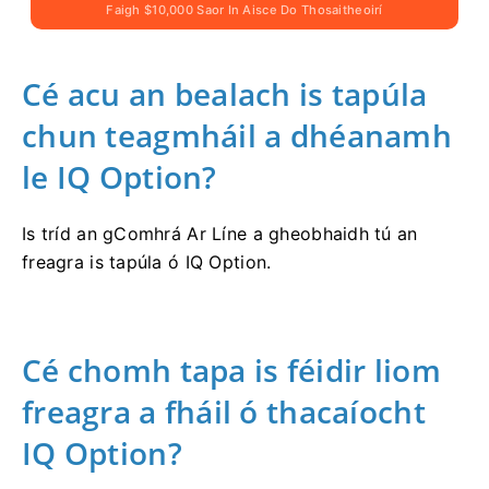
Faigh $10,000 Saor In Aisce Do Thosaitheoirí
Cé acu an bealach is tapúla
chun teagmháil a dhéanamh
le IQ Option?
Is tríd an gComhrá Ar Líne a gheobhaidh tú an
freagra is tapúla ó IQ Option.
Cé chomh tapa is féidir liom
freagra a fháil ó thacaíocht
IQ Option?