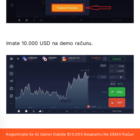
Imate 10.000 USD na demo računu.
Registrirajte Se IQ Option Dobijte $10,000 Besplatno Na DEMO Račun
Registrirajte Se IQ Option I Dobijte Besplatnih 10.0