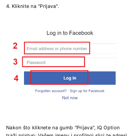
4. Kliknite na "Prijava".
Nakon što kliknete na gumb "Prijava", IQ Option
traži pristup: Vašem imenu i profilnoj slici te adresi