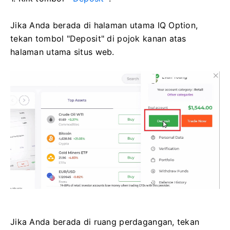
Jika Anda berada di halaman utama IQ Option,
tekan tombol "Deposit" di pojok kanan atas
halaman utama situs web.
Jika Anda berada di ruang perdagangan, tekan