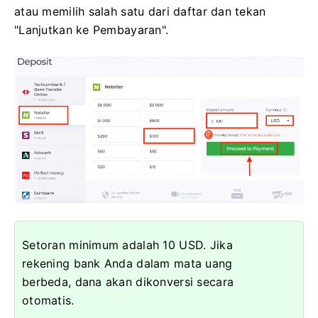
atau memilih salah satu dari daftar dan tekan
"Lanjutkan ke Pembayaran".
Setoran minimum adalah 10 USD. Jika
rekening bank Anda dalam mata uang
berbeda, dana akan dikonversi secara
otomatis.