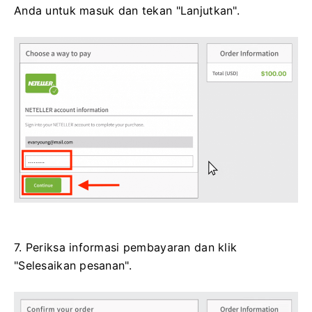
Anda untuk masuk dan tekan "Lanjutkan".
7. Periksa informasi pembayaran dan klik
"Selesaikan pesanan".