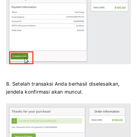
8. Setelah transaksi Anda berhasil diselesaikan,
jendela konfirmasi akan muncul.