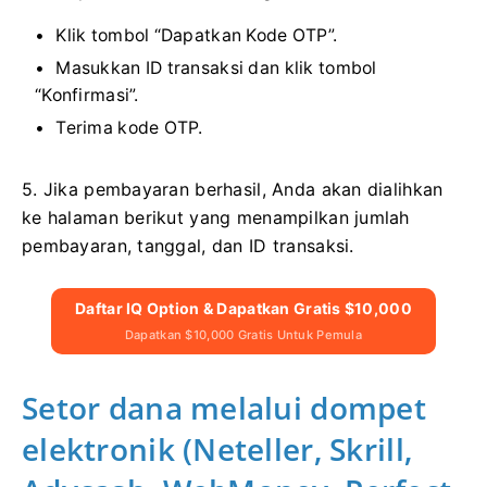
Klik tombol “Dapatkan Kode OTP”.
Masukkan ID transaksi dan klik tombol
“Konfirmasi”.
Terima kode OTP.
5. Jika pembayaran berhasil, Anda akan dialihkan
ke halaman berikut yang menampilkan jumlah
pembayaran, tanggal, dan ID transaksi.
Daftar IQ Option & Dapatkan Gratis $10,000
Dapatkan $10,000 Gratis Untuk Pemula
Setor dana melalui dompet
elektronik (Neteller, Skrill,