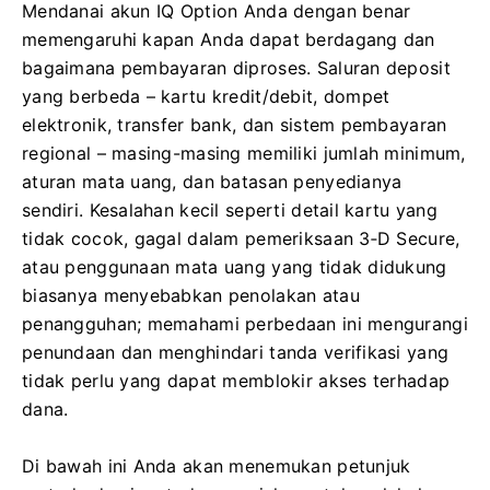
Mendanai akun IQ Option Anda dengan benar
memengaruhi kapan Anda dapat berdagang dan
bagaimana pembayaran diproses. Saluran deposit
yang berbeda – kartu kredit/debit, dompet
elektronik, transfer bank, dan sistem pembayaran
regional – masing-masing memiliki jumlah minimum,
aturan mata uang, dan batasan penyedianya
sendiri. Kesalahan kecil seperti detail kartu yang
tidak cocok, gagal dalam pemeriksaan 3‑D Secure,
atau penggunaan mata uang yang tidak didukung
biasanya menyebabkan penolakan atau
penangguhan; memahami perbedaan ini mengurangi
penundaan dan menghindari tanda verifikasi yang
tidak perlu yang dapat memblokir akses terhadap
dana.
Di bawah ini Anda akan menemukan petunjuk