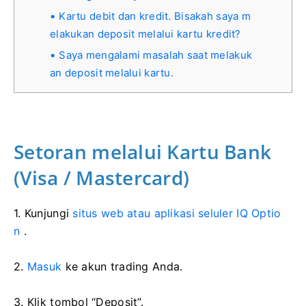
Kartu debit dan kredit. Bisakah saya m
elakukan deposit melalui kartu kredit?
Saya mengalami masalah saat melakuk
an deposit melalui kartu.
Setoran melalui Kartu Bank
(Visa / Mastercard)
1. Kunjungi
situs web atau aplikasi seluler IQ Optio
n
.
2.
Masuk
ke akun trading Anda.
3. Klik tombol “Deposit”.