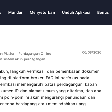
k
Mundur
Menyetorkan
Unduh Aplikasi
Bonus
06/08/2026
uan Platform Perdagangan Online
dan sistem akun perdagangan.
 akun, langkah verifikasi, dan pemeriksaan dokumen
ing di platform broker. FAQ ini berfokus pada
verifikasi memengaruhi batas perdagangan, kapan
okumen ID dan alamat umum yang diterima, dan apa
i poin-poin ini akan mengurangi penundaan dan
encoba berdagang atau memindahkan uang.