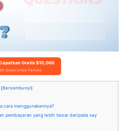
 Dapatkan Gratis $10,000
00 Gratis Untuk Pemula
i
Bersembunyi
[
]
ana cara menggunakannya?
 pembayaran yang lebih besar daripada say