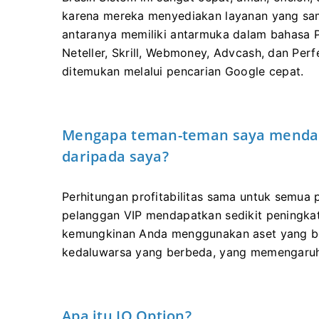
karena mereka menyediakan layanan yang sa
antaranya memiliki antarmuka dalam bahasa P
Neteller, Skrill, Webmoney, Advcash, dan Pe
ditemukan melalui pencarian Google cepat.
Mengapa teman-teman saya mendap
daripada saya?
Perhitungan profitabilitas sama untuk semua 
pelanggan VIP mendapatkan sedikit peningkata
kemungkinan Anda menggunakan aset yang be
kedaluwarsa yang berbeda, yang memengaruhi
Apa itu IQ Option?