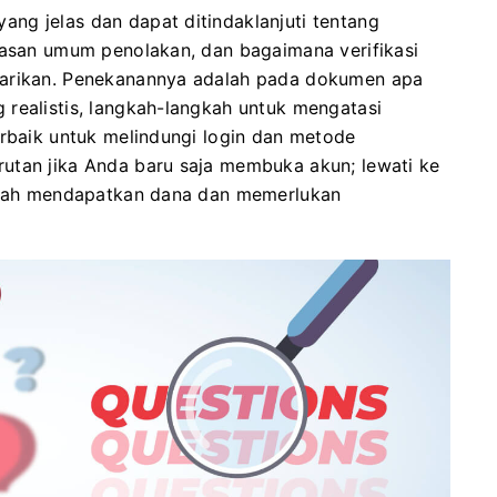
ng jelas dan dapat ditindaklanjuti tentang
lasan umum penolakan, dan bagaimana verifikasi
narikan. Penekanannya adalah pada dokumen apa
realistis, langkah-langkah untuk mengatasi
erbaik untuk melindungi login dan metode
utan jika Anda baru saja membuka akun; lewati ke
sudah mendapatkan dana dan memerlukan