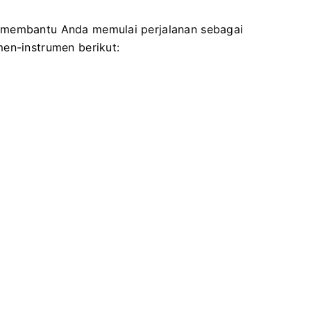
 membantu Anda memulai perjalanan sebagai
en-instrumen berikut: