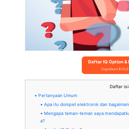
Daftar IQ Option &
Dapatkan $10,0
Daftar is
Pertanyaan Umum
Apa itu dompet elektronik dan bagaim
Mengapa teman-teman saya mendapatkan
a?