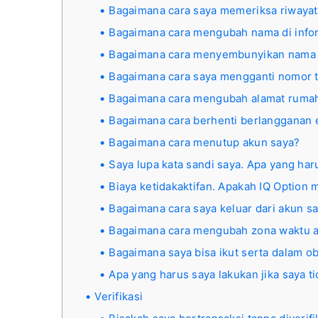
Bagaimana cara saya memeriksa riwayat
Bagaimana cara mengubah nama di infor
Bagaimana cara menyembunyikan nama a
Bagaimana cara saya mengganti nomor 
Bagaimana cara mengubah alamat ruma
Bagaimana cara berhenti berlangganan 
Bagaimana cara menutup akun saya?
Saya lupa kata sandi saya. Apa yang har
Biaya ketidakaktifan. Apakah IQ Option
Bagaimana cara saya keluar dari akun s
Bagaimana cara mengubah zona waktu 
Bagaimana saya bisa ikut serta dalam ob
Apa yang harus saya lakukan jika saya t
Verifikasi