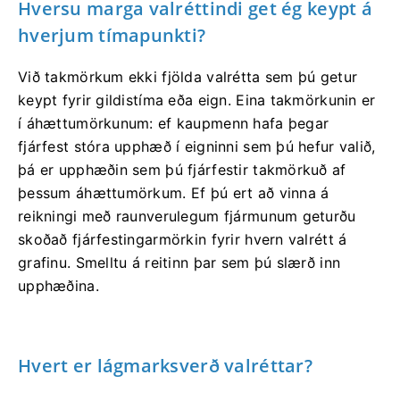
Hversu marga valréttindi get ég keypt á
hverjum tímapunkti?
Við takmörkum ekki fjölda valrétta sem þú getur
keypt fyrir gildistíma eða eign. Eina takmörkunin er
í áhættumörkunum: ef kaupmenn hafa þegar
fjárfest stóra upphæð í eigninni sem þú hefur valið,
þá er upphæðin sem þú fjárfestir takmörkuð af
þessum áhættumörkum. Ef þú ert að vinna á
reikningi með raunverulegum fjármunum geturðu
skoðað fjárfestingarmörkin fyrir hvern valrétt á
grafinu. Smelltu á reitinn þar sem þú slærð inn
upphæðina.
Hvert er lágmarksverð valréttar?