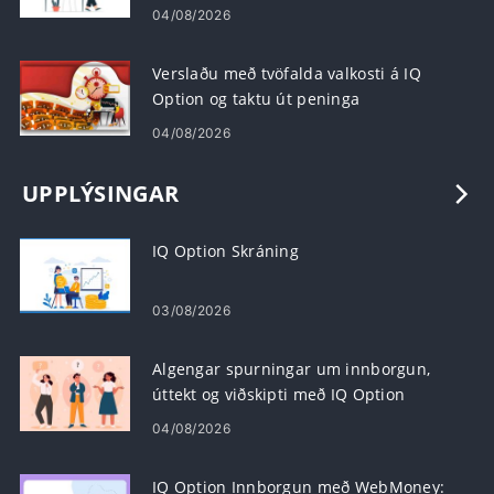
04/08/2026
Verslaðu með tvöfalda valkosti á IQ
Option og taktu út peninga
04/08/2026
UPPLÝSINGAR
IQ Option Skráning
03/08/2026
Algengar spurningar um innborgun,
úttekt og viðskipti með IQ Option
04/08/2026
IQ Option Innborgun með WebMoney: