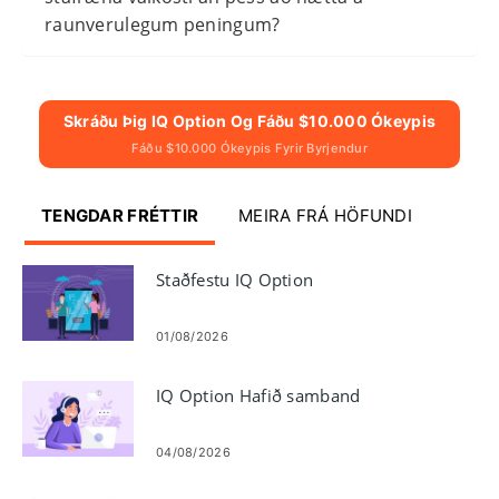
raunverulegum peningum?
Skráðu Þig IQ Option Og Fáðu $10.000 Ókeypis
Fáðu $10.000 Ókeypis Fyrir Byrjendur
TENGDAR FRÉTTIR
MEIRA FRÁ HÖFUNDI
Staðfestu IQ Option
01/08/2026
IQ Option Hafið samband
04/08/2026