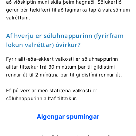
að viðskiptin muni skila þeim hagnaði. Sölukerfið
gefur þér tækifæri til að lágmarka tap á vafasömum
valréttum.
Af hverju er söluhnappurinn (fyrirfram
lokun valréttar) óvirkur?
Fyrir allt-eða-ekkert valkosti er söluhnappurinn
alltaf tiltækur frá 30 mínútum þar til gildistími
rennur út til 2 mínútna þar til gildistími rennur út.
Ef þú verslar með stafræna valkosti er
söluhnappurinn alltaf tiltækur.
Algengar spurningar