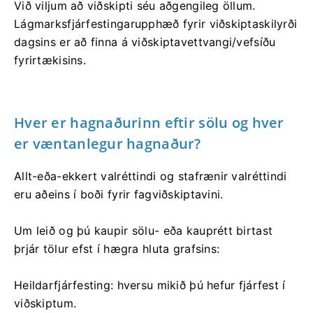
Við viljum að viðskipti séu aðgengileg öllum.
Lágmarksfjárfestingarupphæð fyrir viðskiptaskilyrði
dagsins er að finna á viðskiptavettvangi/vefsíðu
fyrirtækisins.
Hver er hagnaðurinn eftir sölu og hver
er væntanlegur hagnaður?
Allt-eða-ekkert valréttindi og stafrænir valréttindi
eru aðeins í boði fyrir fagviðskiptavini.
Um leið og þú kaupir sölu- eða kauprétt birtast
þrjár tölur efst í hægra hluta grafsins:
Heildarfjárfesting: hversu mikið þú hefur fjárfest í
viðskiptum.