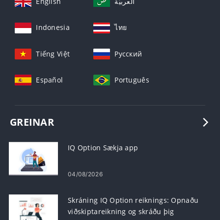
English
العربيّة
Indonesia
ไทย
Tiếng Việt
Русский
Español
Português
GREINAR
IQ Option Sækja app
04/08/2026
Skráning IQ Option reiknings: Opnaðu
viðskiptareikning og skráðu þig