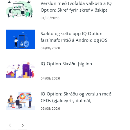
Verslun með tvöfalda valkosti á IQ
Option: Skref fyrir skref viðskipti
01/08/2026
Sæktu og settu upp IQ Option
farsímaforritið á Android og iOS
04/08/2026
IQ Option Skráðu þig inn
04/08/2026
IQ Option: Skráðu og verslun með
CFDs (gjaldeyrir, dulmál,
hlutabréf)
03/08/2026