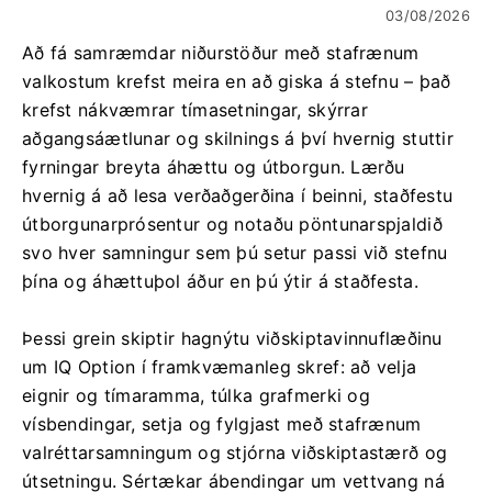
03/08/2026
Að fá samræmdar niðurstöður með stafrænum
valkostum krefst meira en að giska á stefnu – það
krefst nákvæmrar tímasetningar, skýrrar
aðgangsáætlunar og skilnings á því hvernig stuttir
fyrningar breyta áhættu og útborgun. Lærðu
hvernig á að lesa verðaðgerðina í beinni, staðfestu
útborgunarprósentur og notaðu pöntunarspjaldið
svo hver samningur sem þú setur passi við stefnu
þína og áhættuþol áður en þú ýtir á staðfesta.
Þessi grein skiptir hagnýtu viðskiptavinnuflæðinu
um IQ Option í framkvæmanleg skref: að velja
eignir og tímaramma, túlka grafmerki og
vísbendingar, setja og fylgjast með stafrænum
valréttarsamningum og stjórna viðskiptastærð og
útsetningu. Sértækar ábendingar um vettvang ná