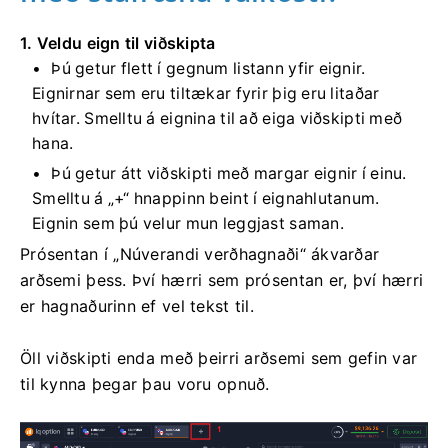
1. Veldu eign til viðskipta
Þú getur flett í gegnum listann yfir eignir.
Eignirnar sem eru tiltækar fyrir þig eru litaðar
hvítar. Smelltu á eignina til að eiga viðskipti með
hana.
Þú getur átt viðskipti með margar eignir í einu.
Smelltu á „+“ hnappinn beint í eignahlutanum.
Eignin sem þú velur mun leggjast saman.
Prósentan í „Núverandi verðhagnaði“ ákvarðar
arðsemi þess. Því hærri sem prósentan er, því hærri
er hagnaðurinn ef vel tekst til.
Öll viðskipti enda með þeirri arðsemi sem gefin var
til kynna þegar þau voru opnuð.