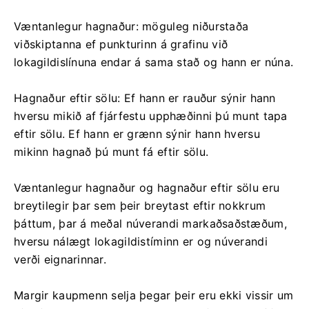
Væntanlegur hagnaður: möguleg niðurstaða
viðskiptanna ef punkturinn á grafinu við
lokagildislínuna endar á sama stað og hann er núna.
Hagnaður eftir sölu: Ef hann er rauður sýnir hann
hversu mikið af fjárfestu upphæðinni þú munt tapa
eftir sölu. Ef hann er grænn sýnir hann hversu
mikinn hagnað þú munt fá eftir sölu.
Væntanlegur hagnaður og hagnaður eftir sölu eru
breytilegir þar sem þeir breytast eftir nokkrum
þáttum, þar á meðal núverandi markaðsaðstæðum,
hversu nálægt lokagildistíminn er og núverandi
verði eignarinnar.
Margir kaupmenn selja þegar þeir eru ekki vissir um