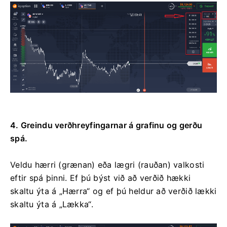
4. Greindu verðhreyfingarnar á grafinu og gerðu
spá.
Veldu hærri (grænan) eða lægri (rauðan) valkosti
eftir spá þinni. Ef þú býst við að verðið hækki
skaltu ýta á „Hærra“ og ef þú heldur að verðið lækki
skaltu ýta á „Lækka“.