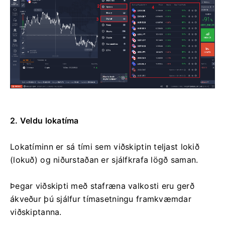
2. Veldu lokatíma
Lokatíminn er sá tími sem viðskiptin teljast lokið
(lokuð) og niðurstaðan er sjálfkrafa lögð saman.
Þegar viðskipti með stafræna valkosti eru gerð
ákveður þú sjálfur tímasetningu framkvæmdar
viðskiptanna.