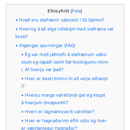
Efnisyfirlit
Fela
[
]
Hvað eru stafrænir valkostir í IQ Option?
Hvernig á að eiga viðskipti með stafræna val
kosti?
Algengar spurningar (FAQ)
Ég var með jafntefli á stafrænum valko
stum og tapaði samt fjárfestingunni minn
i. Af hverju var það?
Hver er besti tíminn til að velja viðskipt
i?
Hversu marga valréttindi get ég keypt
á hverjum tímapunkti?
Hvert er lágmarksverð valréttar?
Hver er hagnaðurinn eftir sölu og hver
er væntanlegur hagnaður?