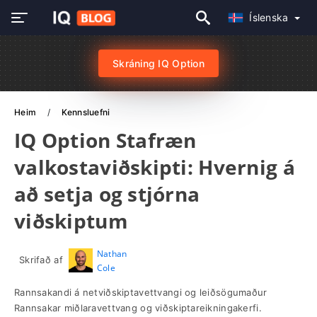
Íslenska
Skráning IQ Option
Heim
Kennsluefni
IQ Option Stafræn
valkostaviðskipti: Hvernig á
að setja og stjórna
viðskiptum
Nathan
Skrifað af
Cole
Rannsakandi á netviðskiptavettvangi og leiðsögumaður
Rannsakar miðlaravettvang og viðskiptareikningakerfi.