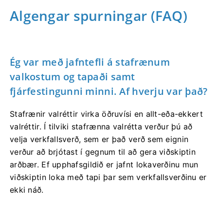
Algengar spurningar (FAQ)
Ég var með jafntefli á stafrænum
valkostum og tapaði samt
fjárfestingunni minni. Af hverju var það?
Stafrænir valréttir virka öðruvísi en allt-eða-ekkert
valréttir. Í tilviki stafrænna valrétta verður þú að
velja verkfallsverð, sem er það verð sem eignin
verður að brjótast í gegnum til að gera viðskiptin
arðbær. Ef upphafsgildið er jafnt lokaverðinu mun
viðskiptin loka með tapi þar sem verkfallsverðinu er
ekki náð.