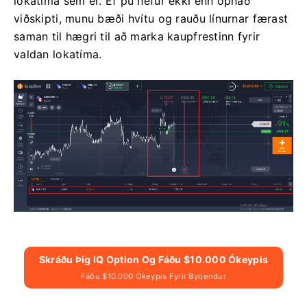
lokatíma sem er. Ef þú hefur ekki enn opnað
viðskipti, munu bæði hvítu og rauðu línurnar færast
saman til hægri til að marka kaupfrestinn fyrir
valdan lokatíma.
Skráðu Þig IQ Option Og Fáðu $10.000 Ókeypis
Fáðu $10.000 Ókeypis Fyrir Byrjendur