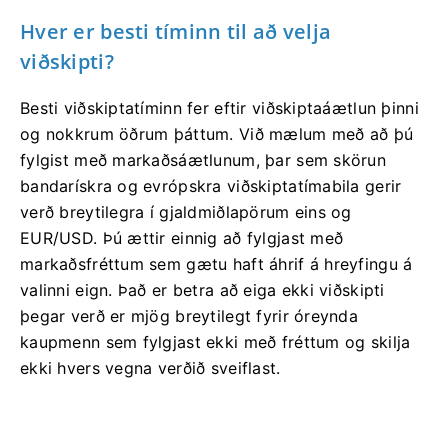
Hver er besti tíminn til að velja
viðskipti?
Besti viðskiptatíminn fer eftir viðskiptaáætlun þinni
og nokkrum öðrum þáttum. Við mælum með að þú
fylgist með markaðsáætlunum, þar sem skörun
bandarískra og evrópskra viðskiptatímabila gerir
verð breytilegra í gjaldmiðlapörum eins og
EUR/USD. Þú ættir einnig að fylgjast með
markaðsfréttum sem gætu haft áhrif á hreyfingu á
valinni eign. Það er betra að eiga ekki viðskipti
þegar verð er mjög breytilegt fyrir óreynda
kaupmenn sem fylgjast ekki með fréttum og skilja
ekki hvers vegna verðið sveiflast.