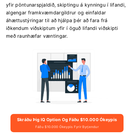
yfir pöntunarspjaldið, skiptingu á kynningu í lifandi,
algengar framkvæmdargildrur og einfaldar
áhættustýringar til að hjálpa þér að fara frá
iðkendum viðskiptum yfir í öguð lifandi viðskipti
með raunhæfar væntingar.
Skráðu Þig IQ Option Og Fáðu $10.000 Ókeypis
Fáðu $10.000 Ókeypis Fyrir Byrjendur