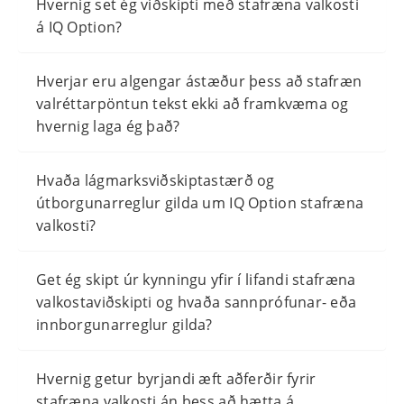
Hvernig set ég viðskipti með stafræna valkosti
á IQ Option?
Hverjar eru algengar ástæður þess að stafræn
valréttarpöntun tekst ekki að framkvæma og
hvernig laga ég það?
Hvaða lágmarksviðskiptastærð og
útborgunarreglur gilda um IQ Option stafræna
valkosti?
Get ég skipt úr kynningu yfir í lifandi stafræna
valkostaviðskipti og hvaða sannprófunar- eða
innborgunarreglur gilda?
Hvernig getur byrjandi æft aðferðir fyrir
stafræna valkosti án þess að hætta á