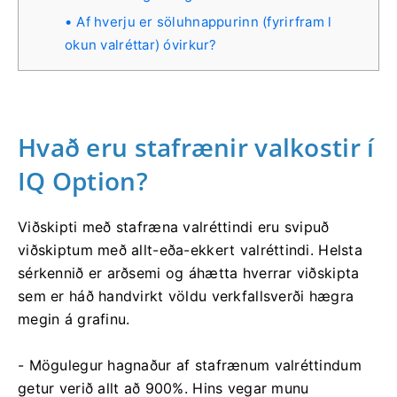
Af hverju er söluhnappurinn (fyrirfram l
okun valréttar) óvirkur?
Hvað eru stafrænir valkostir í
IQ Option?
Viðskipti með stafræna valréttindi eru svipuð
viðskiptum með allt-eða-ekkert valréttindi. Helsta
sérkennið er arðsemi og áhætta hverrar viðskipta
sem er háð handvirkt völdu verkfallsverði hægra
megin á grafinu.
- Mögulegur hagnaður af stafrænum valréttindum
getur verið allt að 900%. Hins vegar munu