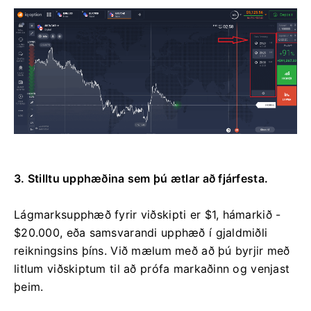
3. Stilltu upphæðina sem þú ætlar að fjárfesta.
Lágmarksupphæð fyrir viðskipti er $1, hámarkið -
$20.000, eða samsvarandi upphæð í gjaldmiðli
reikningsins þíns. Við mælum með að þú byrjir með
litlum viðskiptum til að prófa markaðinn og venjast
þeim.