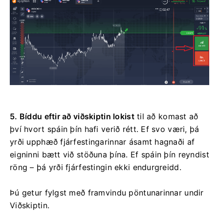
5. Bíddu eftir að viðskiptin lokist
til að komast að
því hvort spáin þín hafi verið rétt. Ef svo væri, þá
yrði upphæð fjárfestingarinnar ásamt hagnaði af
eigninni bætt við stöðuna þína. Ef spáin þín reyndist
röng – þá yrði fjárfestingin ekki endurgreidd.
Þú getur fylgst með framvindu pöntunarinnar undir
Viðskiptin.