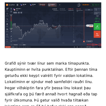
Grafið sýnir tvær línur sem marka tímapunkta.
Kauptíminn er hvíta punktalínan. Eftir þennan tíma
geturðu ekki keypt valrétt fyrir valdan lokatíma.
Lokatíminn er sýndur með samfelldri rauðri línu.
Þegar viðskiptin fara yfir þessa línu lokast þau
sjálfkrafa og þú færð annað hvort hagnað eða tap
fyrir útkomuna. Þú getur valið hvaða tiltækan