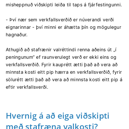
misheppnuð viðskipti leiða til taps á fjárfestingunni.
- Því nær sem verkfallsverðið er núverandi verði
eignarinnar - því minni er áhætta þín og mögulegur
hagnaður.
Athugið að stafrænir valréttindi renna aðeins út „í
peningunum“ ef raunverulegt verð er ekki eins og
verkfallsverðið. Fyrir kauprétt ætti það að vera að
minnsta kosti eitt pip hærra en verkfallsverðið, fyrir
sölurétt ætti það að vera að minnsta kosti eitt pip á
eftir verkfallsverði.
Hvernig á að eiga viðskipti
með stafræna valkosti?