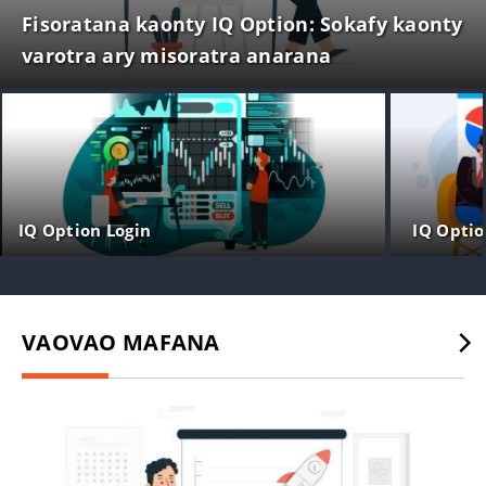
Fisoratana kaonty IQ Option: Sokafy kaonty
varotra ary misoratra anarana
IQ Option Login
IQ Optio
VAOVAO MAFANA