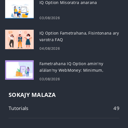
IQ Option Misoratra anarana
03/08/2026
IQ Option Fametrahana, Fisintonana ary
varotra FAQ
04/08/2026
Fametrahana IQ Option amin'ny
alàlan'ny WebMoney: Minimum,
dingana ary fotoana
03/08/2026
SOKAJY MALAZA
Tutorials
49