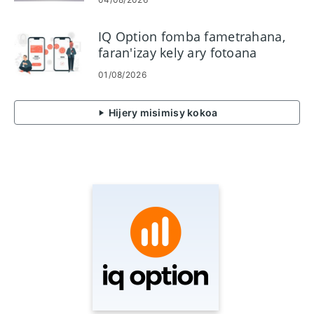
IQ Option fomba fametrahana,
faran'izay kely ary fotoana
fanodinana
01/08/2026
Hijery misimisy kokoa