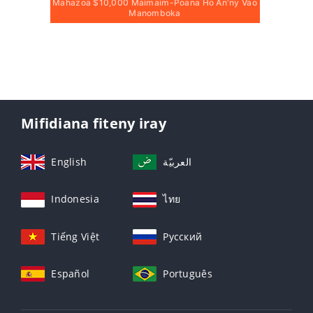
Mahazoa $10,000 Maimaim-Poana Ho An'ny Vao
Manomboka
Mifidiana fiteny iray
English
العربيّة
Indonesia
ไทย
Tiếng Việt
Русский
Español
Português