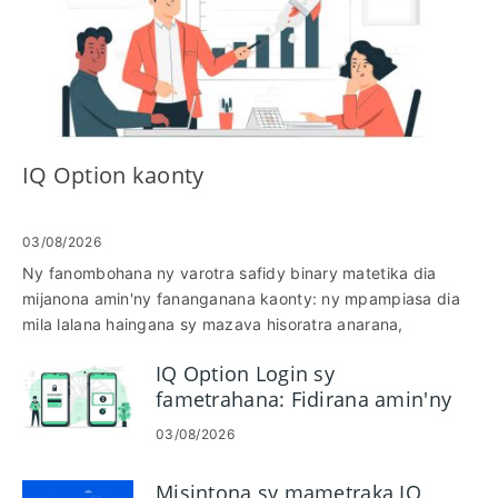
IQ Option kaonty
03/08/2026
Ny fanombohana ny varotra safidy binary matetika dia
mijanona amin'ny fananganana kaonty: ny mpampiasa dia
mila lalana haingana sy mazava hisoratra anarana,
fanamarinana feno ary mahafantatra hoe rahoviana ny
IQ Option Login sy
fidirana amin'ny varotra. Ity teny fampidirana ity dia
fametrahana: Fidirana amin'ny
mamaritra ny dingana amin'ny fidirana izay matetika misy
kaonty azo antoka sy
fiantraikany amin'ny fahaizanao mivarotra—mamorona
03/08/2026
famatsiam-bola
fahazoan-dàlana, fanamarinana ny maha-izy azy, ary ny
fomba hanovan'ny famatsiam-bola na ny fidirana amin'ny
Misintona sy mametraka IQ