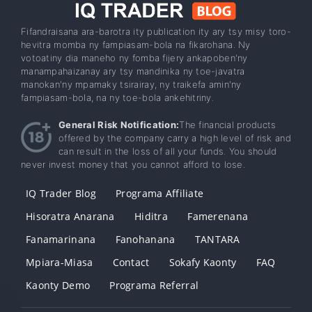
Fifandraisana ara-barotra ity publication ity ary tsy misy toro-
hevitra momba ny fampiasam-bola na fikarohana. Ny
votoatiny dia maneho ny fomba fijery ankapoben'ny
manampahaizanay ary tsy mandinika ny toe-javatra
manokan'ny mpamaky tsirairay, ny traikefa amin'ny
fampiasam-bola, na ny toe-bola ankehitriny.
General Risk Notification:
The financial products
offered by the company carry a high level of risk and
can result in the loss of all your funds. You should
never invest money that you cannot afford to lose.
IQ Trader Blog
Programa Affiliate
Hisoratra Anarana
Hiditra
Famerenana
Fanamarinana
Fanohanana
TANTARA
Mpiara-Miasa
Contact
Sokafy Kaonty
FAQ
Kaonty Demo
Programa Referral