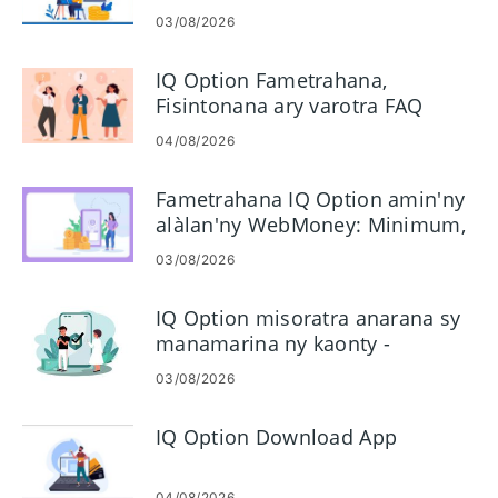
03/08/2026
IQ Option Fametrahana,
Fisintonana ary varotra FAQ
04/08/2026
Fametrahana IQ Option amin'ny
alàlan'ny WebMoney: Minimum,
dingana ary fotoana
03/08/2026
IQ Option misoratra anarana sy
manamarina ny kaonty -
Dingana, antontan-taratasy ary
03/08/2026
fotoana
IQ Option Download App
04/08/2026