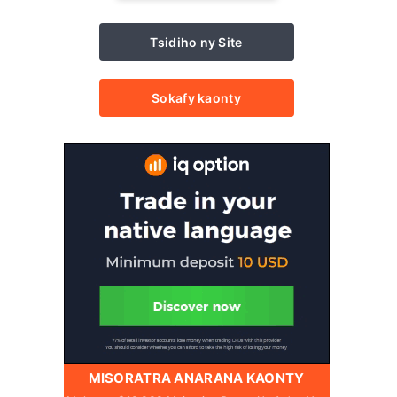
Tsidiho ny Site
Sokafy kaonty
MISORATRA ANARANA KAONTY