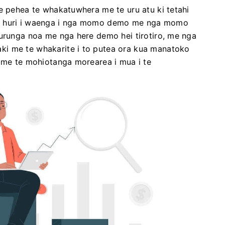
e pehea te whakatuwhera me te uru atu ki tetahi
ka huri i waenga i nga momo demo me nga momo
 urunga noa me nga here demo hei tirotiro, me nga
i me te whakarite i to putea ora kua manatoko
o me te mohiotanga morearea i mua i te