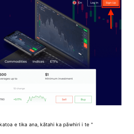
toa e tika ana, kātahi ka pāwhiri i te "