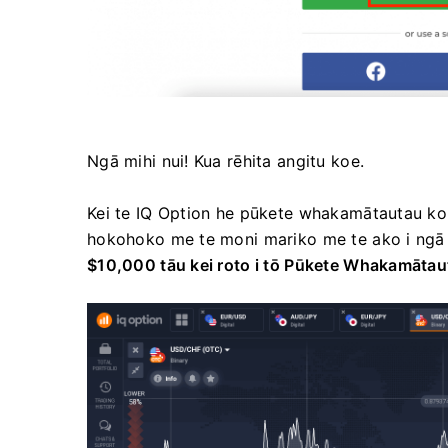
Ngā mihi nui! Kua rēhita angitu koe.
Kei te IQ Option he pūkete whakamātautau kore
hokohoko me te moni mariko me te ako i ngā 
$10,000 tāu kei roto i tō Pūkete Whakamātau