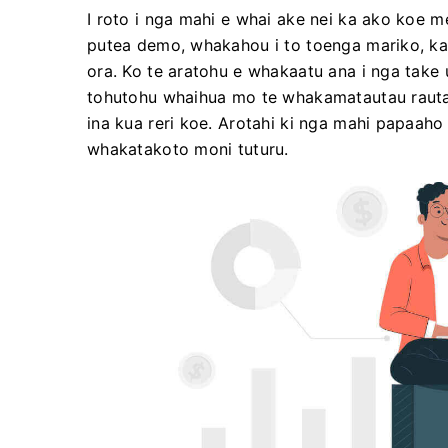
I roto i nga mahi e whai ake nei ka ako koe m
putea demo, whakahou i to toenga mariko, 
ora. Ko te aratohu e whakaatu ana i nga take
tohutohu whaihua mo te whakamatautau rautak
ina kua reri koe. Arotahi ki nga mahi papaah
whakatakoto moni tuturu.