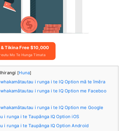
 & Tikina Free $10,000
reutu Mo Te Hunga Timata
Ihirangi
Huna
[
]
whakamātautau i runga i te IQ Option mā te īmēra
 whakamātautau i runga i te IQ Option me Faceboo
 whakamātautau i runga i te IQ Option me Google
i runga i te Taupānga IQ Option iOS
i runga i te Taupānga IQ Option Android