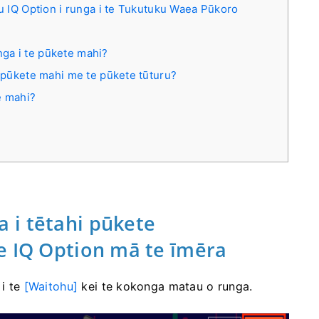
IQ Option i runga i te Tukutuku Waea Pūkoro
unga i te pūkete mahi?
 pūkete mahi me te pūkete tūturu?
e mahi?
 i tētahi pūkete
e IQ Option mā te īmēra
 i te
[Waitohu]
kei te kokonga matau o runga.