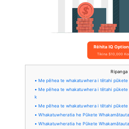
Rēhita IQ Option
Tikina $10,000 Ko
Ripanga 
Me pēhea te whakatuwhera i tētahi pūkete 
Me pēhea te whakatuwhera i tētahi pūkete
k
Me pēhea te whakatuwhera i tētahi pūkete
Whakatuwheratia he Pūkete Whakamātautau 
Whakatuwheratia he Pūkete Whakamātautau 