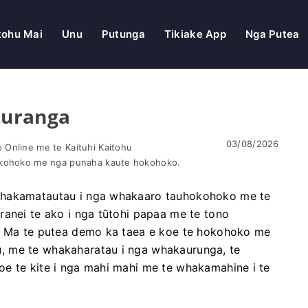
tohu Mai
Unu
Putunga
Tikiake App
Nga Putea
turanga
03/08/2026
Online me te Kaituhi Kaitohu
okohoko me nga punaha kaute hokohoko.
whakamatautau i nga whakaaro tauhokohoko me te
ranei te ako i nga tūtohi papaa me te tono
e. Ma te putea demo ka taea e koe te hokohoko me
, me te whakaharatau i nga whakaurunga, te
e te kite i nga mahi mahi me te whakamahine i te