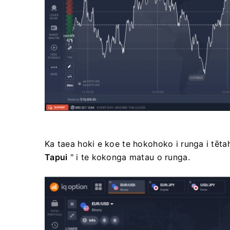
Ka taea hoki e koe te hokohoko i runga i tētahi
Tapui
" i te kokonga matau o runga.