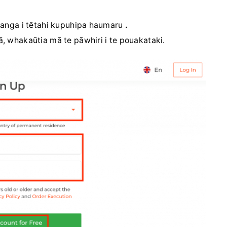
hanga i tētahi kupuhipa haumaru
.
, whakaūtia mā te pāwhiri i te pouakataki.