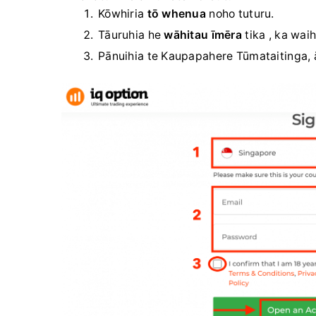
Kōwhiria
tō whenua
noho tuturu.
Tāuruhia he
wāhitau īmēra
tika , ka wai
Pānuihia te Kaupapahere Tūmataitinga, ā