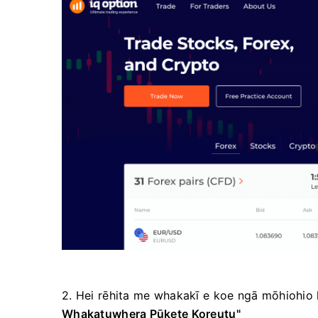
2. Hei rēhita me whakakī e koe ngā mōhiohio ka
Whakatuwhera Pūkete Koreutu"