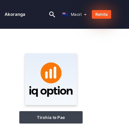
Maori
Akoranga
Maori
Rehita
Tirohia te Pae