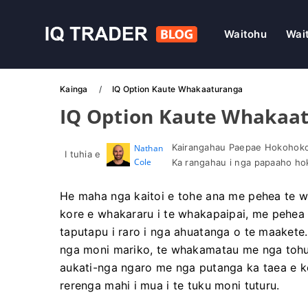
Waitohu
Wai
Kainga
IQ Option Kaute Whakaaturanga
IQ Option Kaute Whakaa
Kairangahau Paepae Hokohoko 
Nathan
I tuhia e
Cole
Ka rangahau i nga papaaho h
He maha nga kaitoi e tohe ana me pehea te 
kore e whakararu i te whakapaipai, me pehea 
taputapu i raro i nga ahuatanga o te maaket
nga moni mariko, te whakamatau me nga tohu
aukati-nga ngaro me nga putanga ka taea e ko
rerenga mahi i mua i te tuku moni tuturu.