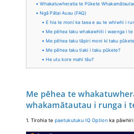
Whakatuwheratia te Pūkete Whakamātautau 
Ngā Pātai Auau (FAQ)
E hia te moni ka taea e au te whiwhi i r
Me pēhea taku whakawhiti i waenga i te
Me pēhea taku tāpiri moni ki taku pūket
Me pēhea taku tiaki i taku pūkete?
He utu kore mahi tāu?
Me pēhea te whakatuwhera
whakamātautau i runga i t
1. Tirohia te
paetukutuku IQ Option
ka pāwhiri