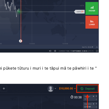
 pūkete tūturu i muri i te tāpui mā te pāwhiri i te "