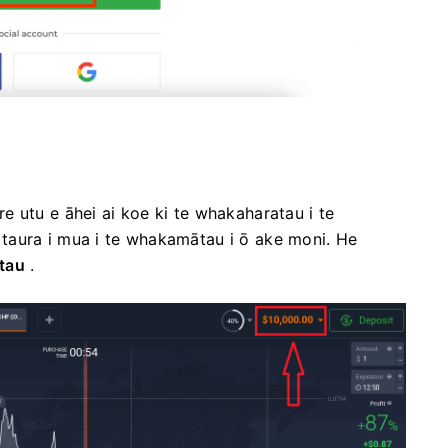
 utu e āhei ai koe ki te whakaharatau i te
taura i mua i te whakamātau i ō ake moni. He
tau
.