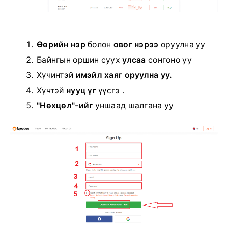
Өөрийн нэр
болон
овог нэрээ
оруулна уу
Байнгын оршин суух
улсаа
сонгоно уу
Хүчинтэй
имэйл хаяг оруулна уу.
Хүчтэй
нууц үг
үүсгэ .
"Нөхцөл"-ийг
уншаад
шалгана уу