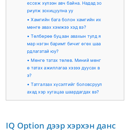
ессеж хүлээн авч байна. Надад зо
риулж зохицуулна уу
Хамгийн бага болон хамгийн их
мөнгө авах хэмжээ хэд вэ?
Төлбөрөө буцаан авахын тулд я
мар нэгэн баримт бичиг өгөх шаа
рдлагатай юу?
Мөнгө татах төлөв. Миний мөнг
ө татах ажиллагаа хэзээ дуусах в
э?
Татгалзах хүсэлтийг боловсруул
ахад хэр хугацаа шаардагдах вэ?
IQ Option дээр хэрхэн данс