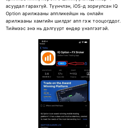
асуудал гарахгүй. Түүнчлэн, iOS-д зориулсан IQ
Option арилжааны аппликейшн нь онлайн
арилжааны хамгийн шилдэг апп гэж тооцогддог.
Тиймээс энэ нь дэлгүүрт өндөр үнэлгээтэй.