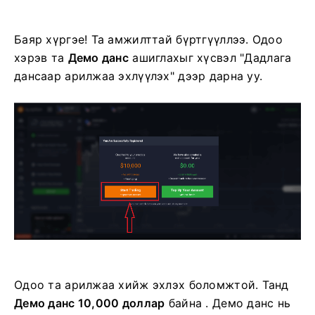
Баяр хүргэе! Та амжилттай бүртгүүллээ. Одоо
хэрэв та
Демо данс
ашиглахыг хүсвэл "Дадлага
дансаар арилжаа эхлүүлэх" дээр дарна уу.
Одоо та арилжаа хийж эхлэх боломжтой. Танд
Демо данс 10,000 доллар
байна . Демо данс нь