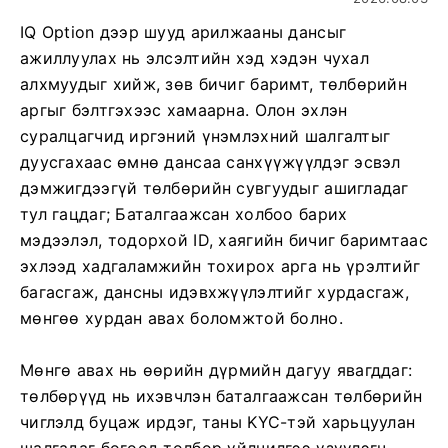
IQ Option дээр шууд арилжааны дансыг
ажиллуулах нь элсэлтийн хэд хэдэн чухал
алхмуудыг хийж, зөв ​​бичиг баримт, төлбөрийн
аргыг бэлтгэхээс хамаарна. Олон эхлэн
суралцагчид иргэний үнэмлэхний шалгалтыг
дуусгахаас өмнө дансаа санхүүжүүлдэг эсвэл
дэмжигдээгүй төлбөрийн сувгуудыг ашигладаг
тул гацдаг; Баталгаажсан холбоо барих
мэдээлэл, тодорхой ID, хаягийн бичиг баримтаас
эхлээд хадгаламжийн тохирох арга нь үрэлтийг
багасгаж, дансны идэвхжүүлэлтийг хурдасгаж,
мөнгөө хурдан авах боломжтой болно.
Мөнгө авах нь өөрийн дүрмийн дагуу явагддаг:
төлбөрүүд нь ихэвчлэн баталгаажсан төлбөрийн
чиглэлд буцаж ирдэг, таны KYC-тэй харьцуулан