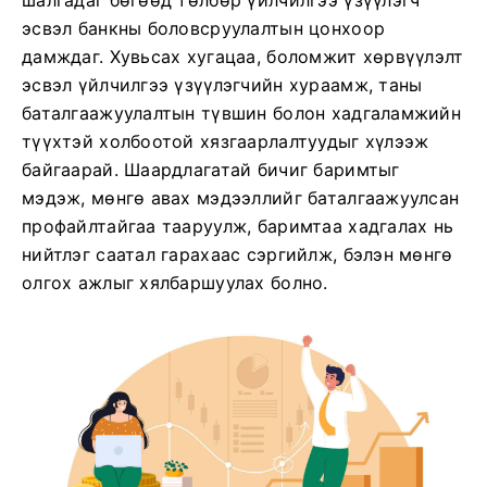
шалгадаг бөгөөд төлбөр үйлчилгээ үзүүлэгч
эсвэл банкны боловсруулалтын цонхоор
дамждаг. Хувьсах хугацаа, боломжит хөрвүүлэлт
эсвэл үйлчилгээ үзүүлэгчийн хураамж, таны
баталгаажуулалтын түвшин болон хадгаламжийн
түүхтэй холбоотой хязгаарлалтуудыг хүлээж
байгаарай. Шаардлагатай бичиг баримтыг
мэдэж, мөнгө авах мэдээллийг баталгаажуулсан
профайлтайгаа тааруулж, баримтаа хадгалах нь
нийтлэг саатал гарахаас сэргийлж, бэлэн мөнгө
олгох ажлыг хялбаршуулах болно.