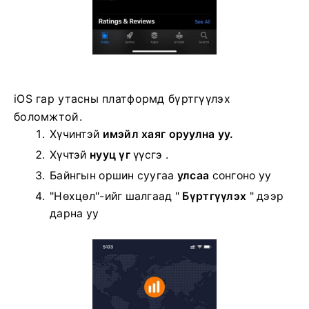
iOS гар утасны платформд бүртгүүлэх
боломжтой.
Хүчинтэй
имэйл хаяг оруулна уу.
Хүчтэй
нууц үг
үүсгэ .
Байнгын оршин суугаа
улсаа
сонгоно уу
"Нөхцөл"-ийг шалгаад "
Бүртгүүлэх
" дээр
дарна уу