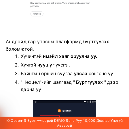
Андройд гар утасны платформд бүртгүүлэх
боломжтой.
Хүчинтэй
имэйл хаяг оруулна уу.
Хүчтэй
нууц үг
үүсгэ .
Байнгын оршин суугаа
улсаа
сонгоно уу
"Нөхцөл"-ийг шалгаад "
Бүртгүүлэх
" дээр
дарна уу
IQ Option-Д Бүртгүүлээрэй DEMO Данс Руу 10,000 Доллар Үнэгүй
Аваарай