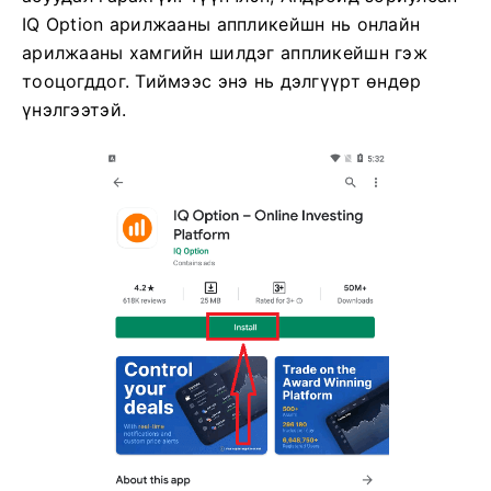
IQ Option арилжааны аппликейшн нь онлайн
арилжааны хамгийн шилдэг аппликейшн гэж
тооцогддог. Тиймээс энэ нь дэлгүүрт өндөр
үнэлгээтэй.