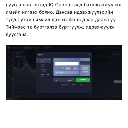
руугаа нэвтрэхэд IQ Option танд баталгаажуулах
имэйл илгээх болно. Дансаа идэвхжүүлэхийн
тулд тухайн имэйл дэх холбоос дээр дарна уу.
Тиймээс та бүртгэлээ бүртгүүлж, идэвхжүүлж
дуусгана.