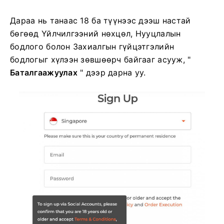
Дараа нь танаас 18 ба түүнээс дээш настай
бөгөөд Үйлчилгээний нөхцөл, Нууцлалын
бодлого болон Захиалгын гүйцэтгэлийн
бодлогыг хүлээн зөвшөөрч байгааг асууж, "
Баталгаажуулах
" дээр дарна уу.