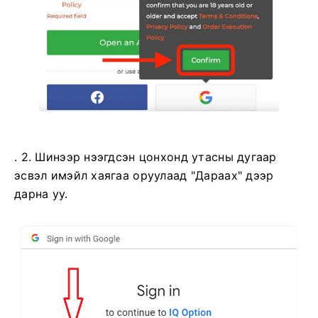
. 2. Шинээр нээгдсэн цонхонд утасны дугаар
эсвэл имэйл хаягаа оруулаад "Дараах" дээр
дарна уу.