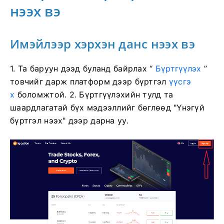
нээх вэ
Имэйлээр хэрхэн данс нээх вэ
1. Та
баруун дээд буланд байрлах “
Бүртгүүлэх
”
товчийг дарж платформ дээр бүртгэл
үүсгэ
х
боломжтой. 2. Бүртгүүлэхийн тулд та
шаардлагатай бүх мэдээллийг бөглөөд "Үнэгүй
бүртгэл нээх" дээр дарна уу.