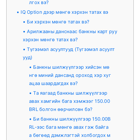
лгох вэ?
IQ Option дээр мөнгө хэрхэн татах вэ
Би хэрхэн мөнгө татах вэ?
Арилжааны данснаас банкны карт руу
хэрхэн мөнгө татах вэ?
Түгээмэл асуултууд (Түгээмэл асуулт
ууд)
Банкны шилжүүлгээр хийсэн мө
нгө миний дансанд ороход хэр хуг
ацаа шаардагдах вэ?
Та яагаад банкны шилжүүлгээр
авах хамгийн бага хэмжээг 150.00
BRL болгон өөрчилсөн бэ?
Би банкны шилжүүлгээр 150.00B
RL-ээс бага мөнгө авах гэж байга
а бөгөөд дэмжлэгтэй холбогдох м