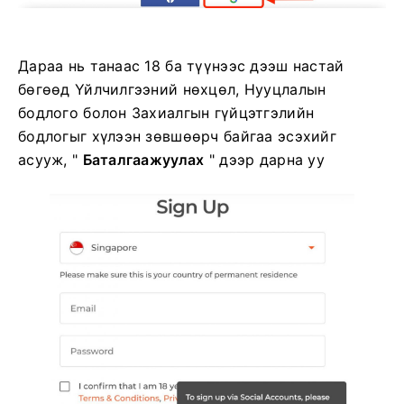
Дараа нь танаас 18 ба түүнээс дээш настай
бөгөөд Үйлчилгээний нөхцөл, Нууцлалын
бодлого болон Захиалгын гүйцэтгэлийн
бодлогыг хүлээн зөвшөөрч байгаа эсэхийг
асууж, "
Баталгаажуулах
" дээр дарна уу