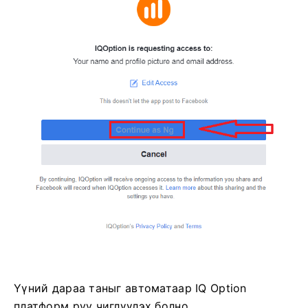
Үүний дараа таныг автоматаар IQ Option
платформ руу чиглүүлэх болно.