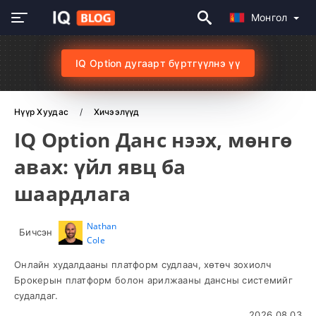
Монгол
IQ Option дугаарт бүртгүүлнэ үү
Нүүр Хуудас
Хичээлүүд
IQ Option Данс нээх, мөнгө
авах: үйл явц ба
шаардлага
Nathan
Бичсэн
Cole
Онлайн худалдааны платформ судлаач, хөтөч зохиолч
Брокерын платформ болон арилжааны дансны системийг
судалдаг.
2026.08.03