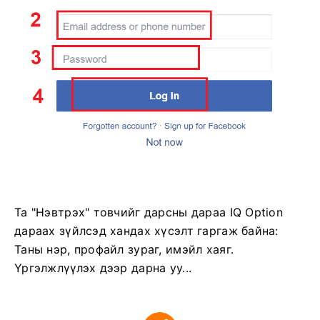
Та "Нэвтрэх" товчийг дарсны дараа IQ Option
дараах зүйлсэд хандах хүсэлт гаргаж байна:
Таны нэр, профайл зураг, имэйл хаяг.
Үргэлжлүүлэх дээр дарна уу...