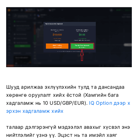
Шууд арилжаа эхлүүлэхийн тулд та дансандаа
хөрөнгө оруулалт хийх ёстой (Хамгийн бага
хадгаламж нь 10 USD/GBP/EUR).
IQ Option дээр х
эрхэн хадгаламж хийх
талаар дэлгэрэнгүй мэдээлэл авахыг хүсвэл энэ
нийтлэлийг үзнэ үү.
Эцэст нь та имэйл хаяг