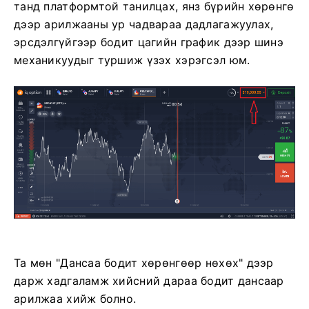
танд платформтой танилцах, янз бүрийн хөрөнгө
дээр арилжааны ур чадвараа дадлагажуулах,
эрсдэлгүйгээр бодит цагийн график дээр шинэ
механикуудыг туршиж үзэх хэрэгсэл юм.
Та мөн "Дансаа бодит хөрөнгөөр ​​нөхөх" дээр
дарж хадгаламж хийсний дараа бодит дансаар
арилжаа хийж болно.