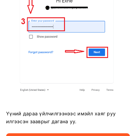
Үүний дараа үйлчилгээнээс имэйл хаяг руу
илгээсэн зааврыг дагана уу.