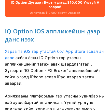
IQ Option Дугаарт Бүртгүүлээд $10,000 Үнэгүй А
Ваарай
Эхлэгчдэд $10,000 Үнэгүй Аваарай
IQ Option iOS аппликейшн дээр
данс нээх
Хэрэв та iOS гар утастай бол App Store эсвэл эн
дээс
албан ёсны IQ Option гар утасны
аппликейшнийг татаж авах шаардлагатай
.
Зүгээр л “IQ Option - FX Broker” аппликейшнийг
хайж олоод iPhone эсвэл iPad дээрээ татаж
аваарай.
Арилжааны платформын гар утасны хувилбар нь
вэб хувилбартай яг адилхан. Үүний үр дүнд
арилжаа хийх, хөрөнгө шилжүүлэхэд ямар ч