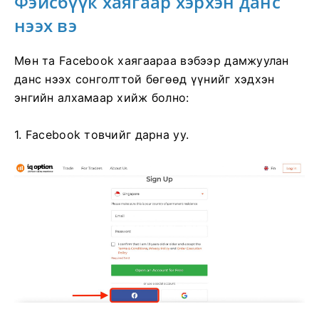
Фэйсбүүк хаягаар хэрхэн данс
нээх вэ
Мөн та Facebook хаягаараа вэбээр дамжуулан
данс нээх сонголттой бөгөөд үүнийг хэдхэн
энгийн алхамаар хийж болно:
1. Facebook товчийг дарна уу.