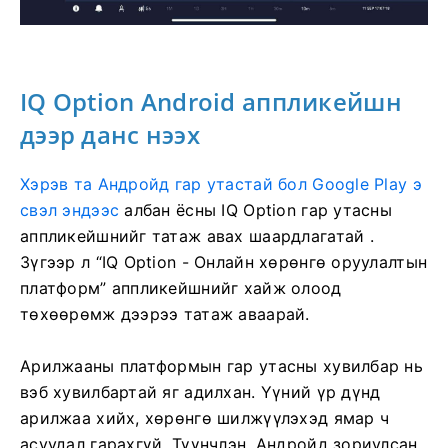
IQ Option Android аппликейшн
дээр данс нээх
Хэрэв та Андройд гар утастай бол Google Play э
свэл эндээс
албан ёсны IQ Option гар утасны
аппликейшнийг татаж авах шаардлагатай
.
Зүгээр л “IQ Option - Онлайн хөрөнгө оруулалтын
платформ” аппликейшнийг хайж олоод
төхөөрөмж дээрээ татаж аваарай.
Арилжааны платформын гар утасны хувилбар нь
вэб хувилбартай яг адилхан. Үүний үр дүнд
арилжаа хийх, хөрөнгө шилжүүлэхэд ямар ч
асуудал гарахгүй. Түүнчлэн, Андройд зориулсан