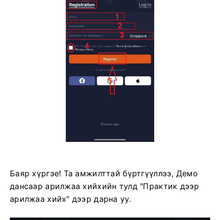
Баяр хүргэе! Та амжилттай бүртгүүллээ, Демо
дансаар арилжаа хийхийн тулд "Практик дээр
арилжаа хийх" дээр дарна уу.