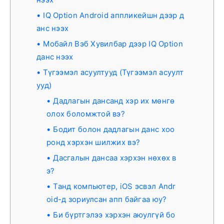
IQ Option Android аппликейшн дээр д
анс нээх
Мобайл Вэб Хувилбар дээр IQ Option
данс нээх
Түгээмэл асуултууд (Түгээмэл асуулт
ууд)
Дадлагын дансанд хэр их мөнгө
олох боломжтой вэ?
Бодит болон дадлагын данс хоо
ронд хэрхэн шилжих вэ?
Дасгалын дансаа хэрхэн нөхөх в
э?
Танд компьютер, iOS эсвэл Andr
oid-д зориулсан апп байгаа юу?
Би бүртгэлээ хэрхэн аюулгүй бо