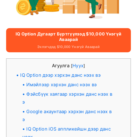
IQ Option Дугаарт Бүртгүүлээд $10,000 Үнэгүй
Аваарай
Эхлэгчдэд $10,000 Үнэгүй Аваарай
Агуулга
Нуух
[
]
IQ Option дээр хэрхэн данс нээх вэ
Имэйлээр хэрхэн данс нээх вэ
Фэйсбүүк хаягаар хэрхэн данс нээх в
э
Google акаунтаар хэрхэн данс нээх в
э
IQ Option iOS аппликейшн дээр данс
нээх