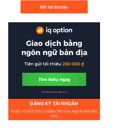
Mở tài khoản
ĐĂNG KÝ TÀI KHOẢN
Nhận 10.000 Đô La Miễn Phí Cho Người Mới Bắt
Đầu