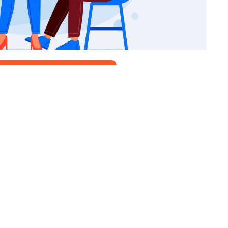
 Nhận 10.000 Đô La Miễn Phí
ễn Phí Cho Người Mới Bắt Đầu
c
Ẩn giấu
[
]
ho iOS.
ho Android.
bản web dành cho thiết bị di động.