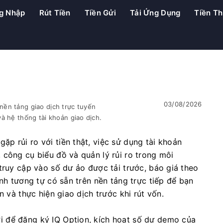
g Nhập
Rút Tiền
Tiền Gửi
Tải Ứng Dụng
Tiền T
03/08/2026
ền tảng giao dịch trực tuyến
à hệ thống tài khoản giao dịch.
p rủi ro với tiền thật, việc sử dụng tài khoản
 công cụ biểu đồ và quản lý rủi ro trong môi
truy cập vào số dư ảo được tải trước, báo giá theo
ệnh tương tự có sẵn trên nền tảng trực tiếp để bạn
n và thực hiện giao dịch trước khi rút vốn.
 để đăng ký IQ Option, kích hoạt số dư demo của