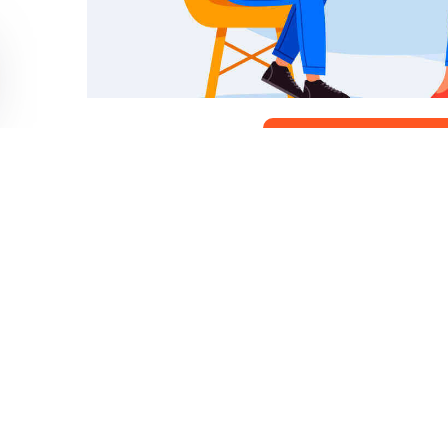
Đăng Ký IQ Option Và
Nhận 10.000 Đô La Mi
Mục lụ
Hướng dẫn đăng ký IQ Option
Cách đăng ký bằng email
Cách đăng ký tài khoản Facebook
Hướng dẫn đăng ký tài khoản Google
Đăng ký trên ứng dụng IQ Option dành c
Đăng ký trên ứng dụng IQ Option dành c
Đăng ký tài khoản IQ Option trên phiên 