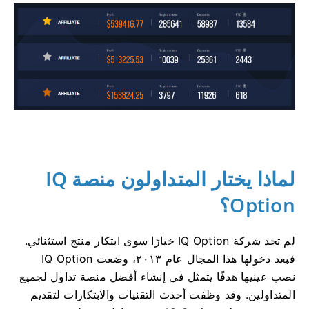
لماذا يختار المتداولون منصة IQ
Option؟
لم تجد شركة IQ Option خيارًا سوى ابتكار منتج استثنائي.
فبعد دخولها هذا المجال عام ٢٠١٣، وضعت IQ Option
نصب عينيها هدفًا يتمثل في إنشاء أفضل منصة تداول لجميع
المتداولين. وقد وظفت أحدث التقنيات والابتكارات لتقديم