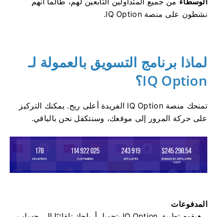
الوسطاء
من جميع المتداولين التابعين لهم، طالما أنهم
نشطون على منصة IQ Option.
لماذا برنامج التسويق بالعمولة لـ
IQ Option؟
تمنحك منصة IQ Option الفريدة أعلى ربح. يمكنك التركيز
على حركة المرور إلى موقعك، وسنتكفل نحن بالباقي.
المدفوعات
يقوم تطبيق IQ Option بتحويل أرباحك تلقائيًا إلى حساب