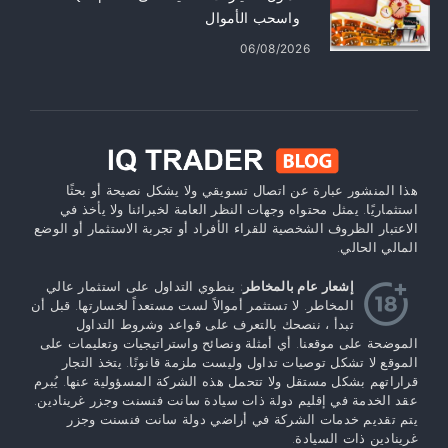
واسحب الأموال
06/08/2026
هذا المنشور عبارة عن اتصال تسويقي ولا يشكل نصيحة أو بحثًا
استثماريًا. يمثل محتواه وجهات النظر العامة لخبرائنا ولا يأخذ في
الاعتبار الظروف الشخصية للقراء الأفراد أو تجربة الاستثمار أو الوضع
المالي الحالي.
إشعار عام بالمخاطر
: ينطوي التداول على استثمار عالي
المخاطر. لا تستثمر أموالاً لست مستعداً لخسارتها. قبل أن
تبدأ ، ننصحك بالتعرف على قواعد وشروط التداول
الموضحة على موقعنا. أي أمثلة ونصائح واستراتيجيات وتعليمات على
الموقع لا تشكل توصيات تداول وليست ملزمة قانونًا. يتخذ التجار
قراراتهم بشكل مستقل ولا تتحمل هذه الشركة المسؤولية عنها. يُبرم
عقد الخدمة في إقليم دولة ذات سيادة سانت فنسنت وجزر غرينادين.
يتم تقديم خدمات الشركة في أراضي دولة سانت فنسنت وجزر
غرينادين ذات السيادة.