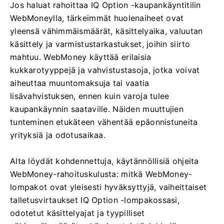
Jos haluat rahoittaa IQ Option -kaupankäyntitilin
WebMoneylla, tärkeimmät huolenaiheet ovat
yleensä vähimmäismäärät, käsittelyaika, valuutan
käsittely ja varmistustarkastukset, joihin siirto
mahtuu. WebMoney käyttää erilaisia ​​
kukkarotyyppejä ja vahvistustasoja, jotka voivat
aiheuttaa muuntomaksuja tai vaatia
lisävahvistuksen, ennen kuin varoja tulee
kaupankäynnin saataville. Näiden muuttujien
tunteminen etukäteen vähentää epäonnistuneita
yrityksiä ja odotusaikaa.
Alta löydät kohdennettuja, käytännöllisiä ohjeita
WebMoney-rahoituskulusta: mitkä WebMoney-
lompakot ovat yleisesti hyväksyttyjä, vaiheittaiset
talletusvirtaukset IQ Option -lompakossasi,
odotetut käsittelyajat ja tyypilliset