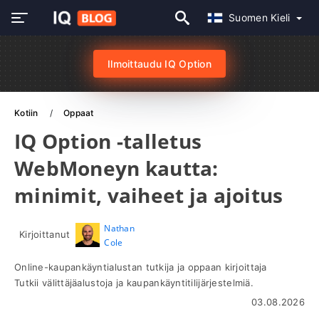
Suomen Kieli
Ilmoittaudu IQ Option
Kotiin
Oppaat
IQ Option -talletus
WebMoneyn kautta:
minimit, vaiheet ja ajoitus
Nathan
Kirjoittanut
Cole
Online-kaupankäyntialustan tutkija ja oppaan kirjoittaja
Tutkii välittäjäalustoja ja kaupankäyntitilijärjestelmiä.
03.08.2026