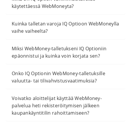
käytettäessä WebMoneyta?
Kuinka talletan varoja IQ Optioon WebMoneylla
vaihe vaiheelta?
Miksi WebMoney-talletukseni IQ Optioniin
epäonnistui ja kuinka voin korjata sen?
Onko IQ Optionin WebMoney-talletuksille
valuutta- tai tilivahvistusvaatimuksia?
Voivatko aloittelijat käyttää WebMoney-
palvelua heti rekisteröitymisen jälkeen
kaupankäyntitilin rahoittamiseen?