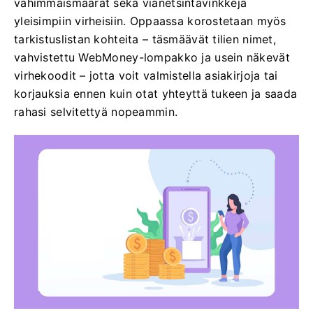
vähimmäismäärät sekä vianetsintävinkkejä
yleisimpiin virheisiin. Oppaassa korostetaan myös
tarkistuslistan kohteita – täsmäävät tilien nimet,
vahvistettu WebMoney-lompakko ja usein näkevät
virhekoodit – jotta voit valmistella asiakirjoja tai
korjauksia ennen kuin otat yhteyttä tukeen ja saada
rahasi selvitettyä nopeammin.