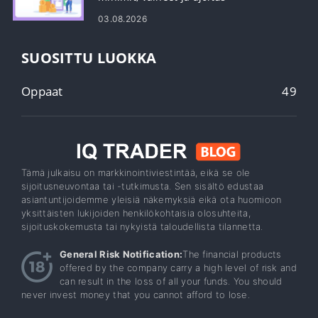
03.08.2026
SUOSITTU LUOKKA
Oppaat
49
Tämä julkaisu on markkinointiviestintää, eikä se ole
sijoitusneuvontaa tai -tutkimusta. Sen sisältö edustaa
asiantuntijoidemme yleisiä näkemyksiä eikä ota huomioon
yksittäisten lukijoiden henkilökohtaisia ​​olosuhteita,
sijoituskokemusta tai nykyistä taloudellista tilannetta.
General Risk Notification:
The financial products
offered by the company carry a high level of risk and
can result in the loss of all your funds. You should
never invest money that you cannot afford to lose.