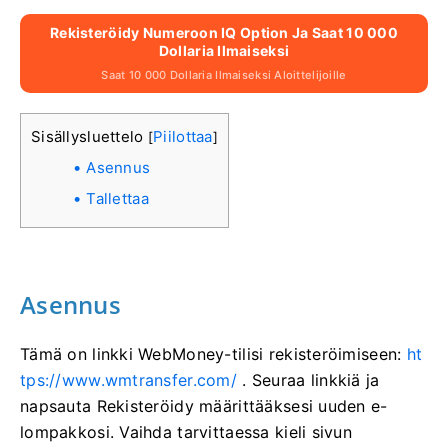
Rekisteröidy Numeroon IQ Option Ja Saat 10 000
Dollaria Ilmaiseksi
Saat 10 000 Dollaria Ilmaiseksi Aloittelijoille
Sisällysluettelo
Piilottaa
[
]
Asennus
Tallettaa
Asennus
Tämä on linkki WebMoney-tilisi rekisteröimiseen:
ht
tps://www.wmtransfer.com/
. Seuraa linkkiä ja
napsauta Rekisteröidy määrittääksesi uuden e-
lompakkosi. Vaihda tarvittaessa kieli sivun