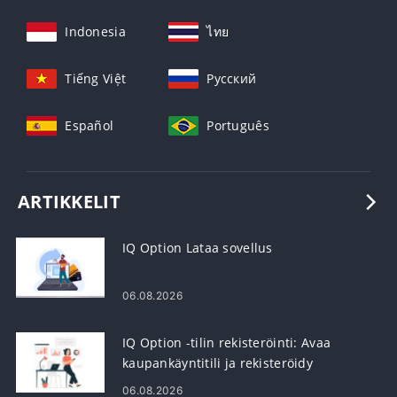
Indonesia
ไทย
Tiếng Việt
Русский
Español
Português
ARTIKKELIT
IQ Option Lataa sovellus
06.08.2026
IQ Option -tilin rekisteröinti: Avaa
kaupankäyntitili ja rekisteröidy
06.08.2026