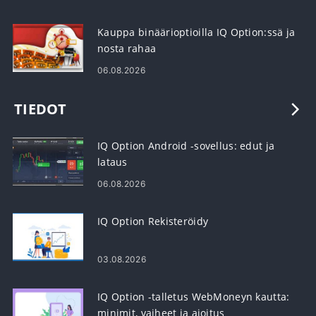
Kauppa binäärioptioilla IQ Option:ssä ja
nosta rahaa
06.08.2026
TIEDOT
IQ Option Android -sovellus: edut ja
lataus
06.08.2026
IQ Option Rekisteröidy
03.08.2026
IQ Option -talletus WebMoneyn kautta:
minimit, vaiheet ja ajoitus