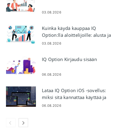
03.08.2026
Kuinka käydä kauppaa IQ
Option:llä aloittelijoille: alusta ja
tilaukset
03.08.2026
IQ Option Kirjaudu sisään
06.08.2026
Lataa IQ Option iOS -sovellus:
miksi sitä kannattaa käyttää ja
miten se asennetaan
06.08.2026