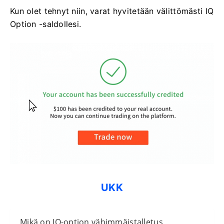
Kun olet tehnyt niin, varat hyvitetään välittömästi IQ
Option -saldollesi.
UKK
Mikä on IQ-option vähimmäistalletus