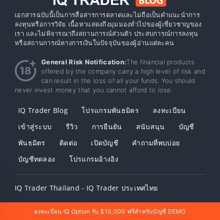
เอกสารฉบับนี้เป็นการสื่อสารการตลาดและไม่ถือเป็นคำแนะนำการ
ลงทุนหรือการวิจัย เนื้อหาแสดงถึงมุมมองทั่วไปของผู้เชี่ยวชาญของ
เรา และไม่พิจารณาถึงสถานการณ์ส่วนตัว ประสบการณ์การลงทุน
หรือสถานการณ์ทางการเงินในปัจจุบันของผู้อ่านแต่ละคน
General Risk Notification:
The financial products
offered by the company carry a high level of risk and
can result in the loss of all your funds. You should
never invest money that you cannot afford to lose.
IQ Trader Blog
โปรแกรมพันธมิตร
ลงทะเบียน
เข้าสู่ระบบ
รีวิว
การยืนยัน
สนับสนุน
บัญชี
พันธมิตร
ติดต่อ
เปิดบัญชี
คำถามที่พบบ่อย
บัญชีทดลอง
โปรแกรมอ้างอิง
IQ Trader Thailand - IQ Trader ประเทศไทย
ลงทะเบียน IQ Option รับ $10,000 ฟรีสำหรับบัญชี DEMO