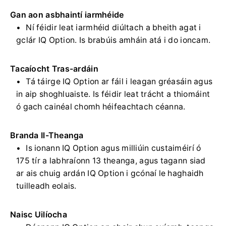
Gan aon asbhaintí iarmhéide
Ní féidir leat iarmhéid diúltach a bheith agat i
gclár IQ Option. Is brabúis amháin atá i do ioncam.
Tacaíocht Tras-ardáin
Tá táirge IQ Option ar fáil i leagan gréasáin agus
in aip shoghluaiste. Is féidir leat trácht a thiomáint
ó gach cainéal chomh héifeachtach céanna.
Branda Il-Theanga
Is ionann IQ Option agus milliúin custaiméirí ó
175 tír a labhraíonn 13 theanga, agus tagann siad
ar ais chuig ardán IQ Option i gcónaí le haghaidh
tuilleadh eolais.
Naisc Uilíocha