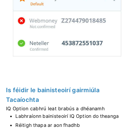
Is féidir le bainisteoirí gairmiúla
Tacaíochta
IQ Option cabhrú leat brabús a dhéanamh
Labhraíonn bainisteoirí IQ Option do theanga
Réitigh thapa ar aon fhadhb