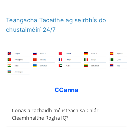
Teangacha Tacaithe ag seirbhís do
chustaiméirí 24/7
CCanna
Conas a rachaidh mé isteach sa Chlár
Cleamhnaithe Rogha IQ?