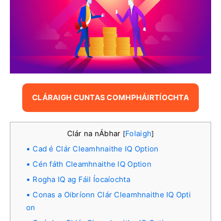
CLÁRAIGH CUNTAS COMHPHÁIRTÍOCHTA
Clár na nÁbhar
Folaigh
[
]
Cad é Clár Cleamhnaithe IQ Option
Cén fáth Cleamhnaithe IQ Option
Rogha IQ ag Fáil Íocaíochta
Conas a Oibríonn Clár Cleamhnaithe IQ Opti
on