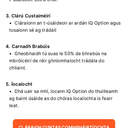
3. Clárú Custaiméirí
Cláraíonn an t-úsáideoir ar ardán IQ Option agus
tosaíonn sé ag trádáil
4. Carnadh Brabúis
Gheobhaidh tú suas le 50% de bhrabús na
mbróicéirí de réir ghníomhaíocht trádála do
chliaint.
5. Íocaíocht
Dhá uair sa mhí, íocann IQ Option do thuilleamh
ag baint úsáide as do chóras íocaíochta is fearr
leat.
CLÁRAIGH CUNTAS COMHPHÁIRTÍOCHTA