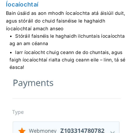
Íocaíochtaí
Bain úsáid as aon mhodh íocaíochta atá áisiúil duit,
agus stóráil do chuid faisnéise le haghaidh
íocaíochtaí amach anseo
Stóráil faisnéis le haghaidh ilchuntais íocaíochta
ag an am céanna
Iarr íocaíocht chuig ceann de do chuntais, agus
faigh íocaíochtaí rialta chuig ceann eile – linn, tá sé
éasca!