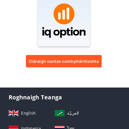
Cláraigh cuntas comhpháirtíochta
Roghnaigh Teanga
English
العربيّة
Indonesia
ไทย