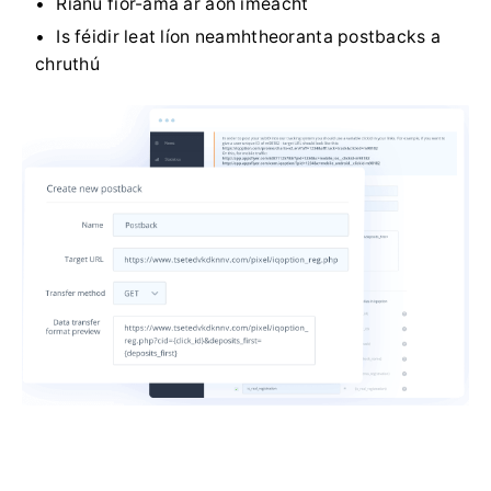
Rianú fíor-ama ar aon imeacht
Is féidir leat líon neamhtheoranta postbacks a
chruthú