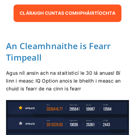
CLÁRAIGH CUNTAS COMHPHÁIRTÍOCHTA
An Cleamhnaithe is Fearr
Timpeall
Agus níl ansin ach na staitisticí le 30 lá anuas! Bí
linn i measc IQ Option anois le bheith i measc an
chuid is fearr de na cinn is fearr