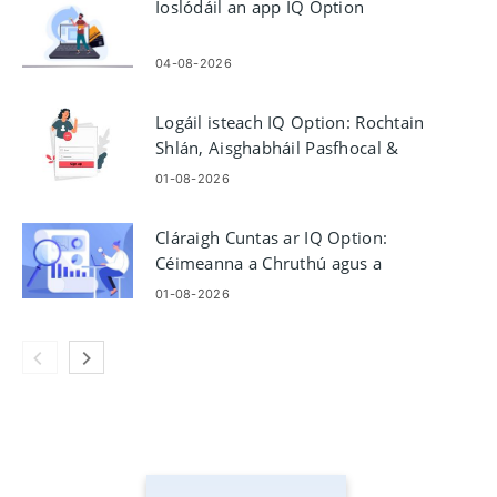
Íoslódáil an app IQ Option
04-08-2026
Logáil isteach IQ Option: Rochtain
Shlán, Aisghabháil Pasfhocal &
Fabhtcheartú
01-08-2026
Cláraigh Cuntas ar IQ Option:
Céimeanna a Chruthú agus a
Ghníomhachtú
01-08-2026