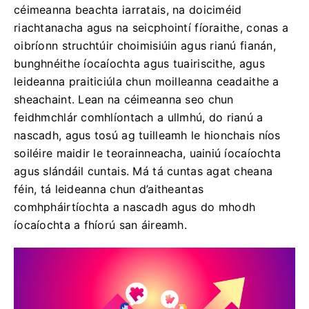
céimeanna beachta iarratais, na doiciméid
riachtanacha agus na seicphointí fíoraithe, conas a
oibríonn struchtúir choimisiúin agus rianú fianán,
bunghnéithe íocaíochta agus tuairiscithe, agus
leideanna praiticiúla chun moilleanna ceadaithe a
sheachaint. Lean na céimeanna seo chun
feidhmchlár comhlíontach a ullmhú, do rianú a
nascadh, agus tosú ag tuilleamh le hionchais níos
soiléire maidir le teorainneacha, uainiú íocaíochta
agus slándáil cuntais. Má tá cuntas agat cheana
féin, tá leideanna chun d’aitheantas
comhpháirtíochta a nascadh agus do mhodh
íocaíochta a fhíorú san áireamh.