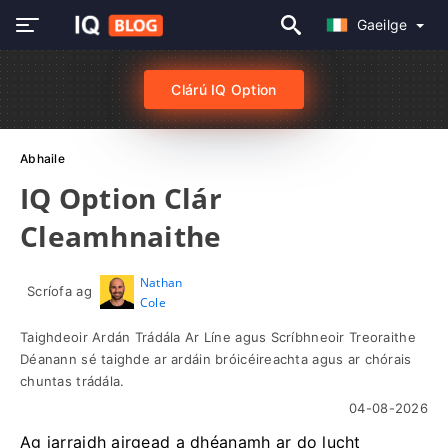
Gaeilge
Clárú IQ Option
Abhaile
IQ Option Clár
Cleamhnaithe
Nathan
Scríofa ag
Cole
Taighdeoir Ardán Trádála Ar Líne agus Scríbhneoir Treoraithe
Déanann sé taighde ar ardáin bróicéireachta agus ar chórais
chuntas trádála.
04-08-2026
Ag iarraidh airgead a dhéanamh ar do lucht