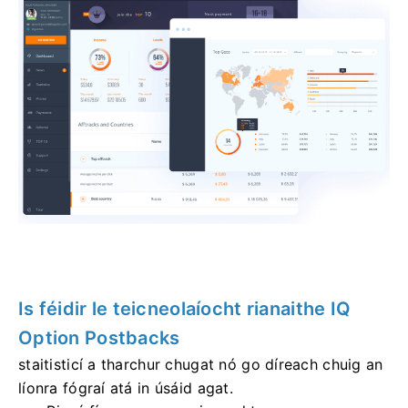
Is féidir le teicneolaíocht rianaithe IQ
Option Postbacks
staitisticí a tharchur chugat nó go díreach chuig an
líonra fógraí atá in úsáid agat.