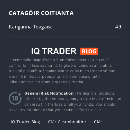
CATAGÓIR COITIANTA
Ranganna Teagaisc
49
Is cumarsáid margaíochta é an foilseachán seo agus ní
comhairle infheistíochta ná taighde é. Léiríonn an t-ábhar
tuairimí ginearálta ár saineolaithe agus ní chuireann sé san
áireamh imthosca pearsanta léitheoirí aonair, taithí
infheistíochta, nó staid airgeadais reatha.
General Risk Notification:
The financial products
offered by the company carry a high level of risk and
can result in the loss of all your funds. You should
never invest money that you cannot afford to lose.
IQ Trader Blog
Clár Cleamhnaithe
Clár