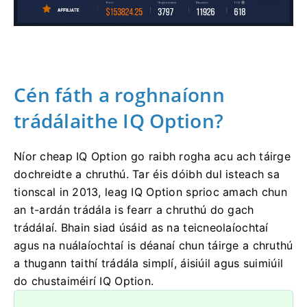
Cén fáth a roghnaíonn
trádálaithe IQ Option?
Níor cheap IQ Option go raibh rogha acu ach táirge
dochreidte a chruthú. Tar éis dóibh dul isteach sa
tionscal in 2013, leag IQ Option sprioc amach chun
an t-ardán trádála is fearr a chruthú do gach
trádálaí. Bhain siad úsáid as na teicneolaíochtaí
agus na nuálaíochtaí is déanaí chun táirge a chruthú
a thugann taithí trádála simplí, áisiúil agus suimiúil
do chustaiméirí IQ Option.