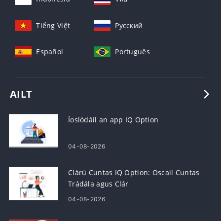
Tiếng Việt
Русский
Español
Português
AILT
Íoslódáil an app IQ Option
04-08-2026
Clárú Cuntas IQ Option: Oscail Cuntas
Trádála agus Clár
04-08-2026