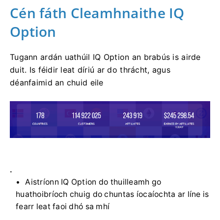
Cén fáth Cleamhnaithe IQ
Option
Tugann ardán uathúil IQ Option an brabús is airde
duit. Is féidir leat díriú ar do thrácht, agus
déanfaimid an chuid eile
.
Aistríonn IQ Option do thuilleamh go
huathoibríoch chuig do chuntas íocaíochta ar líne is
fearr leat faoi dhó sa mhí