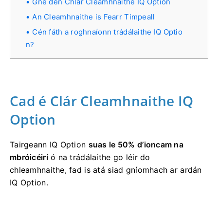
Gné den Chlár Cleamhnaithe IQ Option
An Cleamhnaithe is Fearr Timpeall
Cén fáth a roghnaíonn trádálaithe IQ Optio
n?
Cad é Clár Cleamhnaithe IQ
Option
Tairgeann IQ Option
suas le 50% d’ioncam na
mbróicéirí
ó na trádálaithe go léir do
chleamhnaithe, fad is atá siad gníomhach ar ardán
IQ Option.