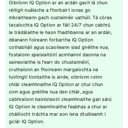
Oibríonn IQ Option ar an ardán gach lá chun
réitigh nuálacha a fhorbairt ionas go
mbraitheann gach custaiméir uathúil. Tá córas
tacaíochta IQ Option ar fáil 24/7 chun cabhrú
le trádálaithe le haon fhadhbanna ar an ardán,
déanann foireann forbartha IQ Option
cothabháil agus scaoileann siad gnéithe nua,
fostaíonn speisialtóirí acmhainní daonna na
saineolaithe is fearr do chustaiméirí,
cruthaíonn an fhoireann margaíochta na
tuirlingtí tiontaithe is airde, oibríonn roinn
chlár cleamhnaithe IQ Option ar chur chun
cinn agus gnéithe nua den chlár, agus
cabhraíonn bainisteoirí cleamhnaithe gan sárú
IQ Option le cleamhnaithe feabhas a chur ar
cháilíocht tráchta mar aon lena dtuilleamh i
gclár IQ Option.