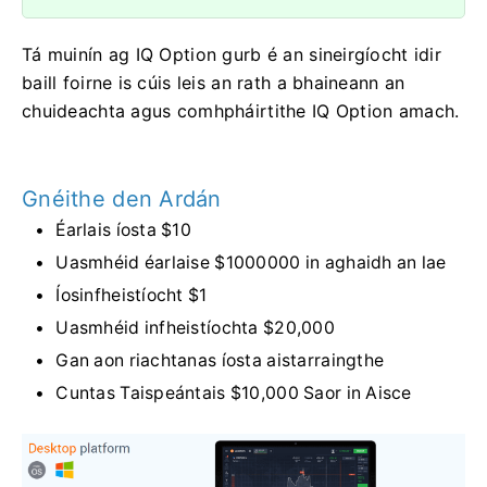
Tá muinín ag IQ Option gurb é an sineirgíocht idir
baill foirne is cúis leis an rath a bhaineann an
chuideachta agus comhpháirtithe IQ Option amach.
Gnéithe den Ardán
Éarlais íosta $10
Uasmhéid éarlaise $1000000 in aghaidh an lae
Íosinfheistíocht $1
Uasmhéid infheistíochta $20,000
Gan aon riachtanas íosta aistarraingthe
Cuntas Taispeántais $10,000 Saor in Aisce