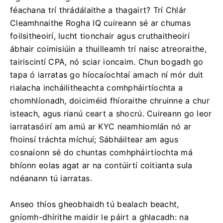
féachana trí thrádálaithe a thagairt? Trí Chlár
Cleamhnaithe Rogha IQ cuireann sé ar chumas
foilsitheoirí, lucht tionchair agus cruthaitheoirí
ábhair coimisiúin a thuilleamh trí naisc atreoraithe,
tairiscintí CPA, nó sciar ioncaim. Chun bogadh go
tapa ó iarratas go híocaíochtaí amach ní mór duit
rialacha incháilitheachta comhpháirtíochta a
chomhlíonadh, doiciméid fhíoraithe chruinne a chur
isteach, agus rianú ceart a shocrú. Cuireann go leor
iarratasóirí am amú ar KYC neamhiomlán nó ar
fhoinsí tráchta míchuí; Sábháiltear am agus
cosnaíonn sé do chuntas comhpháirtíochta má
bhíonn eolas agat ar na contúirtí coitianta sula
ndéanann tú iarratas.
Anseo thíos gheobhaidh tú bealach beacht,
gníomh-dhírithe maidir le páirt a ghlacadh: na