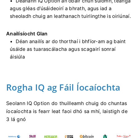
Déanann IQ Option an obair chun suíomh, teanga
agus gléas d’úsáideoirí a bhrath, agus iad a
sheoladh chuig an leathanach tuirlingthe is oiriúnaí.
Anailísíocht Glan
Déan anailís ar do thorthaí i bhfíor-am ag baint
úsáide as tuarascálacha agus scagairí sonraí
áisiúla
Rogha IQ ag Fáil Íocaíochta
Seolann IQ Option do thuilleamh chuig do chuntas
íocaíochta is fearr leat faoi dhó sa mhí, laistigh de
3 lá gnó