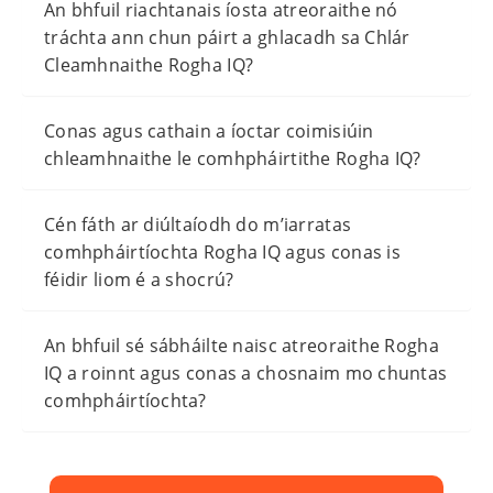
An bhfuil riachtanais íosta atreoraithe nó
tráchta ann chun páirt a ghlacadh sa Chlár
Cleamhnaithe Rogha IQ?
Conas agus cathain a íoctar coimisiúin
chleamhnaithe le comhpháirtithe Rogha IQ?
Cén fáth ar diúltaíodh do m’iarratas
comhpháirtíochta Rogha IQ agus conas is
féidir liom é a shocrú?
An bhfuil sé sábháilte naisc atreoraithe Rogha
IQ a roinnt agus conas a chosnaim mo chuntas
comhpháirtíochta?