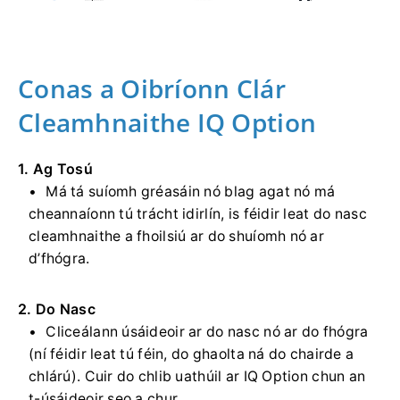
Conas a Oibríonn Clár
Cleamhnaithe IQ Option
1. Ag Tosú
Má tá suíomh gréasáin nó blag agat nó má
cheannaíonn tú trácht idirlín, is féidir leat do nasc
cleamhnaithe a fhoilsiú ar do shuíomh nó ar
d’fhógra.
2. Do Nasc
Cliceálann úsáideoir ar do nasc nó ar do fhógra
(ní féidir leat tú féin, do ghaolta ná do chairde a
chlárú). Cuir do chlib uathúil ar IQ Option chun an
t-úsáideoir seo a chur.