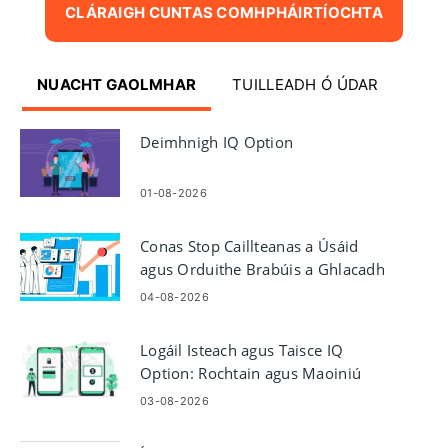
CLÁRAIGH CUNTAS COMHPHÁIRTÍOCHTA
NUACHT GAOLMHAR
TUILLEADH Ó ÚDAR
Deimhnigh IQ Option
01-08-2026
Conas Stop Caillteanas a Úsáid
agus Orduithe Brabúis a Ghlacadh
i IQ Option
04-08-2026
Logáil Isteach agus Taisce IQ
Option: Rochtain agus Maoiniú
Slán Cuntas
03-08-2026