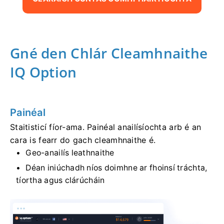
Gné den Chlár Cleamhnaithe
IQ Option
Painéal
Staitisticí fíor-ama. Painéal anailísíochta arb é an
cara is fearr do gach cleamhnaithe é.
Geo-anailís leathnaithe
Déan iniúchadh níos doimhne ar fhoinsí tráchta,
tíortha agus clárúcháin