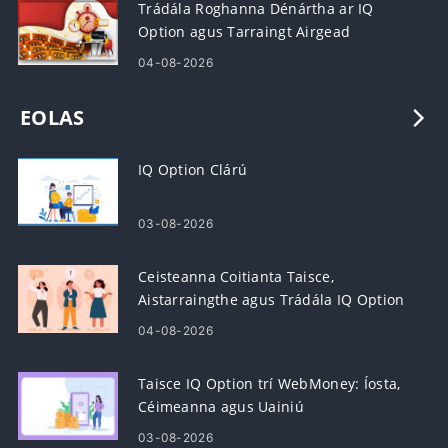
Trádála Roghanna Dénártha ar IQ
Option agus Tarraingt Airgead
04-08-2026
EOLAS
IQ Option Clárú
03-08-2026
Ceisteanna Coitianta Taisce,
Aistarraingthe agus Trádála IQ Option
04-08-2026
Taisce IQ Option trí WebMoney: Íosta,
Céimeanna agus Uainiú
03-08-2026