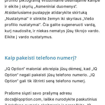
profilio piktogramą viršutiniame dešiniajame kampe
ir eikite į skyrių „Asmeniniai duomenys“.
Atsidariusiame puslapyje atidarykite skirtuką
„Nustatymai“ ir slinkite žemyn iki skyriaus „Viešo
profilio nustatymai“. Čia galite sugeneruoti vardą,
kurį naudosite, ir niekas nematys jūsų tikrojo vardo.
Eikite į vardo nustatymus.
Kaip pakeisti telefono numerį?
„IQ Option“ maloniai atkreipia jūsų dėmesį, kad „IQ
Option“ negali pakeisti jūsų telefono numerio. „IQ
Option“ gali tik ištrinti seną telefono numerį.
Prašome siųsti savo prašymą adresu
docs@iqoption.com
, laiške nurodykite paskutinius