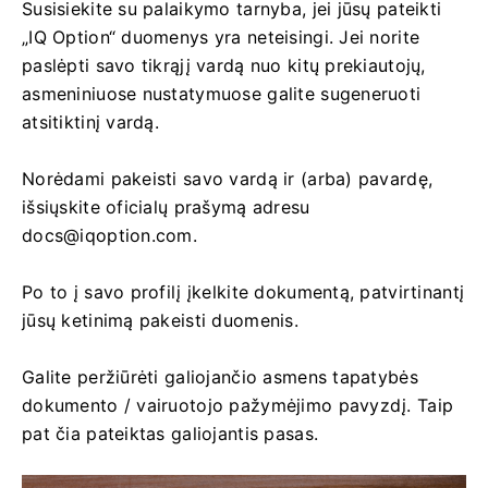
Susisiekite su palaikymo tarnyba, jei jūsų pateikti
„IQ Option“ duomenys yra neteisingi. Jei norite
paslėpti savo tikrąjį vardą nuo kitų prekiautojų,
asmeniniuose nustatymuose galite sugeneruoti
atsitiktinį vardą.
Norėdami pakeisti savo vardą ir (arba) pavardę,
išsiųskite oficialų prašymą adresu
docs@iqoption.com
.
Po to į savo profilį įkelkite dokumentą, patvirtinantį
jūsų ketinimą pakeisti duomenis.
Galite peržiūrėti galiojančio asmens tapatybės
dokumento / vairuotojo pažymėjimo pavyzdį. Taip
pat čia pateiktas galiojantis pasas.