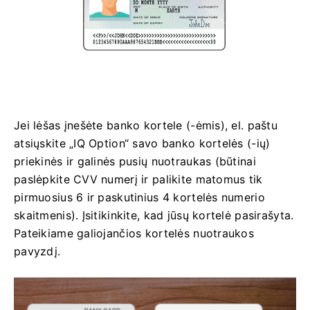
Jei lėšas įnešėte banko kortele (-ėmis), el. paštu
atsiųskite „IQ Option“ savo banko kortelės (-ių)
priekinės ir galinės pusių nuotraukas (būtinai
paslėpkite CVV numerį ir palikite matomus tik
pirmuosius 6 ir paskutinius 4 kortelės numerio
skaitmenis). Įsitikinkite, kad jūsų kortelė pasirašyta.
Pateikiame galiojančios kortelės nuotraukos
pavyzdį.