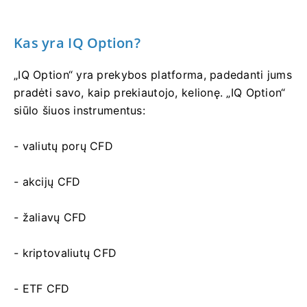
Kas yra IQ Option?
„IQ Option“ yra prekybos platforma, padedanti jums
pradėti savo, kaip prekiautojo, kelionę. „IQ Option“
siūlo šiuos instrumentus:
- valiutų porų CFD
- akcijų CFD
- žaliavų CFD
- kriptovaliutų CFD
- ETF CFD