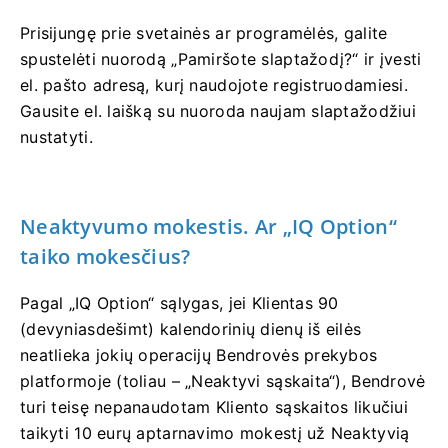
Prisijungę prie svetainės ar programėlės, galite
spustelėti nuorodą „Pamiršote slaptažodį?“ ir įvesti
el. pašto adresą, kurį naudojote registruodamiesi.
Gausite el. laišką su nuoroda naujam slaptažodžiui
nustatyti.
Neaktyvumo mokestis. Ar „IQ Option“
taiko mokesčius?
Pagal „IQ Option“ sąlygas, jei Klientas 90
(devyniasdešimt) kalendorinių dienų iš eilės
neatlieka jokių operacijų Bendrovės prekybos
platformoje (toliau – „Neaktyvi sąskaita“), Bendrovė
turi teisę nepanaudotam Kliento sąskaitos likučiui
taikyti 10 eurų aptarnavimo mokestį už Neaktyvią