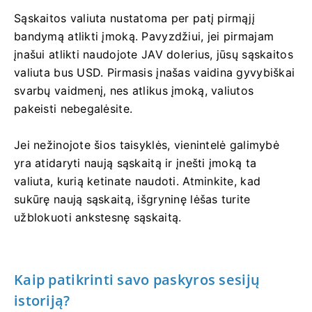
Sąskaitos valiuta nustatoma per patį pirmąjį
bandymą atlikti įmoką. Pavyzdžiui, jei pirmajam
įnašui atlikti naudojote JAV dolerius, jūsų sąskaitos
valiuta bus USD. Pirmasis įnašas vaidina gyvybiškai
svarbų vaidmenį, nes atlikus įmoką, valiutos
pakeisti nebegalėsite.
Jei nežinojote šios taisyklės, vienintelė galimybė
yra atidaryti naują sąskaitą ir įnešti įmoką ta
valiuta, kurią ketinate naudoti. Atminkite, kad
sukūrę naują sąskaitą, išgryninę lėšas turite
užblokuoti ankstesnę sąskaitą.
Kaip patikrinti savo paskyros sesijų
istoriją?