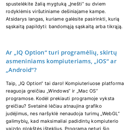
spustelėkite žalią mygtuką „Įnešti“ su dviem
rodyklėmis viršutiniame dešiniajame kampe.
Atsidarys langas, kuriame galėsite pasirinkti, kurią
sąskaitą papildyti: bandomąją sąskaitą arba tikrąją.
Ar „IQ Option“ turi programėlių, skirtų
asmeniniams kompiuteriams, „iOS“ ar
„Android“?
Taip, „IQ Option“ tai daro! Kompiuteriuose platforma
reaguoja greičiau „Windows“ ir „Mac OS“
programose. Kodėl prekiauti programoje vyksta
greičiau? Svetainė lėčiau atnaujina grafiko
judėjimus, nes naršyklė nenaudoja turimų „WebGL“
galimybių, kad maksimaliai padidintų kompiuterio
vaizdo plokštės išteklius. Programa neturi šio