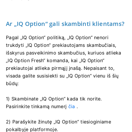
Ar „IQ Option“ gali skambinti klientams?
Pagal „IQ Option“ politiką, „IQ Option“ nenori
trukdyti „IQ Option“ prekiautojams skambučiais,
išskyrus pasveikinimo skambučius, kuriuos atlieka
„IQ Option Fresh“ komanda, kai „IQ Option“
prekiautojai atlieka pirmąjį įnašą. Nepaisant to,
visada galite susisiekti su „IQ Option“ vienu iš šių
būdų:
1) Skambinate „IQ Option“ kada tik norite.
Pasirinkite tinkamą numerį
čia
.
2) Parašykite žinutę „IQ Option“ tiesioginiame
pokalbyje platformoje.