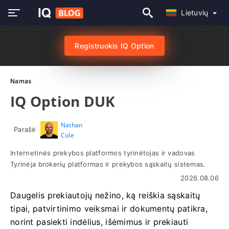
Lietuvių
Registruokis IQ Option
Namas
IQ Option DUK
Nathan
Parašė
Cole
Internetinės prekybos platformos tyrinėtojas ir vadovas
Tyrinėja brokerių platformas ir prekybos sąskaitų sistemas.
2026.08.06
Daugelis prekiautojų nežino, ką reiškia sąskaitų
tipai, patvirtinimo veiksmai ir dokumentų patikra,
norint pasiekti indėlius, išėmimus ir prekiauti