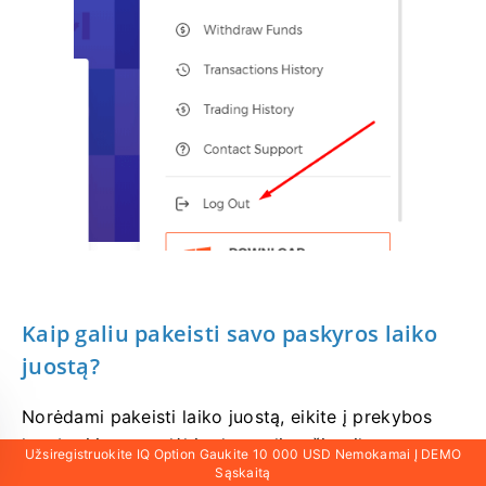
Kaip galiu pakeisti savo paskyros laiko
juostą?
Norėdami pakeisti laiko juostą, eikite į prekybos
kambarį ir spustelėkite krumpliaračio piktogramą
Užsiregistruokite IQ Option Gaukite 10 000 USD Nemokamai Į DEMO
apatiniame dešiniajame puslapio kampe. Pasirinkite
Sąskaitą