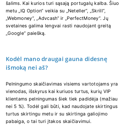
šalims. Kai kurios turi sąsają portugalų kalba. Šiuo
metu „IQ Option“ veikia su „Neteller“, „Skrill“,
„Webmoney“, „Advcash“ ir „PerfectMoney“. Jų
svetaines galima lengvai rasti naudojant greitą
„Google“ paiešką.
Kodėl mano draugai gauna didesnę
išmoką nei aš?
Pelningumo skaičiavimas visiems vartotojams yra
vienodas, išskyrus kai kuriuos turtus, kurių VIP
klientams pelningumas šiek tiek padidėja (mažiau
nei 5 %). Todėl gali būti, kad naudojate skirtingus
turtus skirtingu metu ir su skirtinga galiojimo
pabaiga, o tai turi įtakos skaičiavimui.