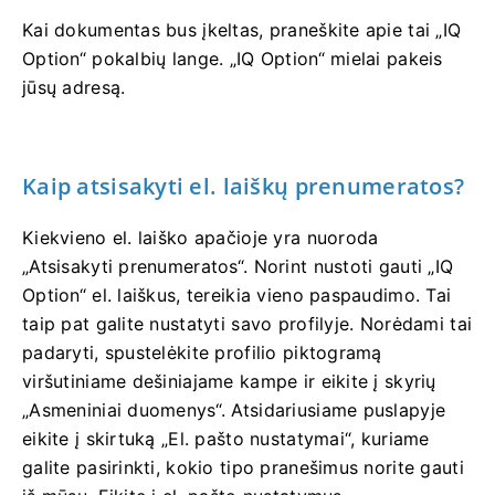
Kai dokumentas bus įkeltas, praneškite apie tai „IQ
Option“ pokalbių lange. „IQ Option“ mielai pakeis
jūsų adresą.
Kaip atsisakyti el. laiškų prenumeratos?
Kiekvieno el. laiško apačioje yra nuoroda
„Atsisakyti prenumeratos“. Norint nustoti gauti „IQ
Option“ el. laiškus, tereikia vieno paspaudimo. Tai
taip pat galite nustatyti savo profilyje. Norėdami tai
padaryti, spustelėkite profilio piktogramą
viršutiniame dešiniajame kampe ir eikite į skyrių
„Asmeniniai duomenys“. Atsidariusiame puslapyje
eikite į skirtuką „El. pašto nustatymai“, kuriame
galite pasirinkti, kokio tipo pranešimus norite gauti