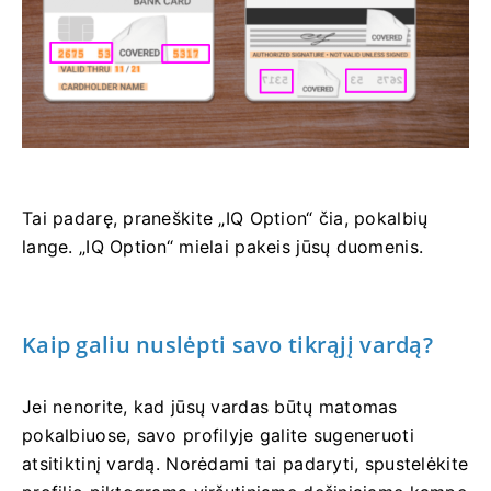
Tai padarę, praneškite „IQ Option“ čia, pokalbių
lange. „IQ Option“ mielai pakeis jūsų duomenis.
Kaip galiu nuslėpti savo tikrąjį vardą?
Jei nenorite, kad jūsų vardas būtų matomas
pokalbiuose, savo profilyje galite sugeneruoti
atsitiktinį vardą. Norėdami tai padaryti, spustelėkite