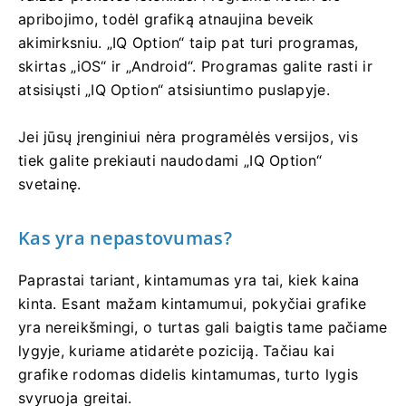
apribojimo, todėl grafiką atnaujina beveik
akimirksniu. „IQ Option“ taip pat turi programas,
skirtas „iOS“ ir „Android“. Programas galite rasti ir
atsisiųsti „IQ Option“ atsisiuntimo puslapyje.
Jei jūsų įrenginiui nėra programėlės versijos, vis
tiek galite prekiauti naudodami „IQ Option“
svetainę.
Kas yra nepastovumas?
Paprastai tariant, kintamumas yra tai, kiek kaina
kinta. Esant mažam kintamumui, pokyčiai grafike
yra nereikšmingi, o turtas gali baigtis tame pačiame
lygyje, kuriame atidarėte poziciją. Tačiau kai
grafike rodomas didelis kintamumas, turto lygis
svyruoja greitai.