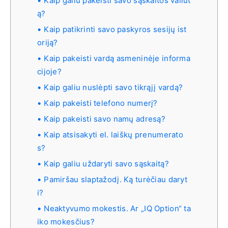
Kaip galiu pakeisti savo sąskaitos valiut
ą?
Kaip patikrinti savo paskyros sesijų ist
oriją?
Kaip pakeisti vardą asmeninėje informa
cijoje?
Kaip galiu nuslėpti savo tikrąjį vardą?
Kaip pakeisti telefono numerį?
Kaip pakeisti savo namų adresą?
Kaip atsisakyti el. laiškų prenumerato
s?
Kaip galiu uždaryti savo sąskaitą?
Pamiršau slaptažodį. Ką turėčiau daryt
i?
Neaktyvumo mokestis. Ar „IQ Option“ ta
iko mokesčius?