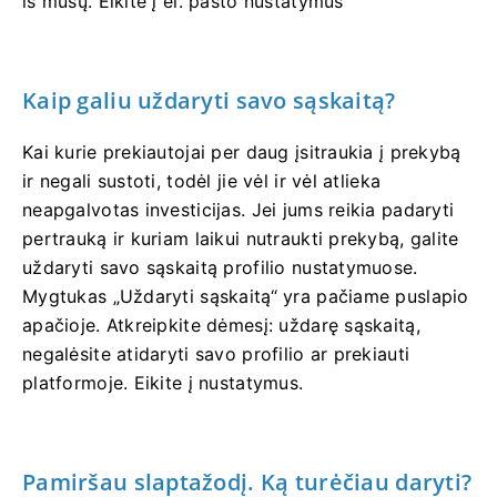
iš mūsų. Eikite į el. pašto nustatymus
Kaip galiu uždaryti savo sąskaitą?
Kai kurie prekiautojai per daug įsitraukia į prekybą
ir negali sustoti, todėl jie vėl ir vėl atlieka
neapgalvotas investicijas. Jei jums reikia padaryti
pertrauką ir kuriam laikui nutraukti prekybą, galite
uždaryti savo sąskaitą profilio nustatymuose.
Mygtukas „Uždaryti sąskaitą“ yra pačiame puslapio
apačioje. Atkreipkite dėmesį: uždarę sąskaitą,
negalėsite atidaryti savo profilio ar prekiauti
platformoje. Eikite į nustatymus.
Pamiršau slaptažodį. Ką turėčiau daryti?