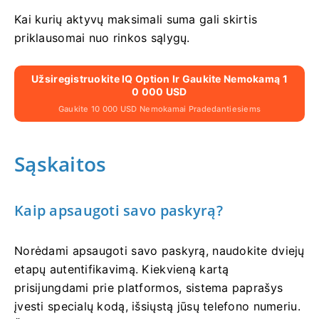
Kai kurių aktyvų maksimali suma gali skirtis
priklausomai nuo rinkos sąlygų.
Užsiregistruokite IQ Option Ir Gaukite Nemokamą 1
0 000 USD
Gaukite 10 000 USD Nemokamai Pradedantiesiems
Sąskaitos
Kaip apsaugoti savo paskyrą?
Norėdami apsaugoti savo paskyrą, naudokite dviejų
etapų autentifikavimą. Kiekvieną kartą
prisijungdami prie platformos, sistema paprašys
įvesti specialų kodą, išsiųstą jūsų telefono numeriu.