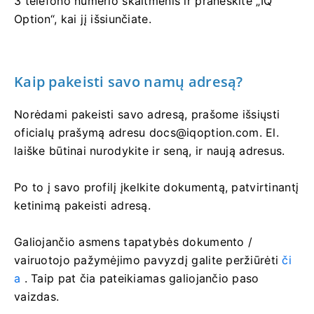
3 telefono numerio skaitmenis ir praneškite „IQ
Option“, kai jį išsiunčiate.
Kaip pakeisti savo namų adresą?
Norėdami pakeisti savo adresą, prašome išsiųsti
oficialų prašymą adresu
docs@iqoption.com
. El.
laiške būtinai nurodykite ir seną, ir naują adresus.
Po to į savo profilį įkelkite dokumentą, patvirtinantį
ketinimą pakeisti adresą.
Galiojančio asmens tapatybės dokumento /
vairuotojo pažymėjimo pavyzdį galite peržiūrėti
či
a
. Taip pat čia pateikiamas galiojančio paso
vaizdas.