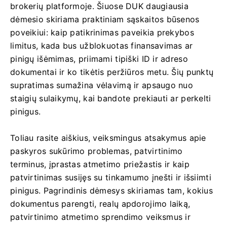
brokerių platformoje. Šiuose DUK daugiausia
dėmesio skiriama praktiniam sąskaitos būsenos
poveikiui: kaip patikrinimas paveikia prekybos
limitus, kada bus užblokuotas finansavimas ar
pinigų išėmimas, priimami tipiški ID ir adreso
dokumentai ir ko tikėtis peržiūros metu. Šių punktų
supratimas sumažina vėlavimą ir apsaugo nuo
staigių sulaikymų, kai bandote prekiauti ar perkelti
pinigus.
Toliau rasite aiškius, veiksmingus atsakymus apie
paskyros sukūrimo problemas, patvirtinimo
terminus, įprastas atmetimo priežastis ir kaip
patvirtinimas susijęs su tinkamumo įnešti ir išsiimti
pinigus. Pagrindinis dėmesys skiriamas tam, kokius
dokumentus parengti, realų apdorojimo laiką,
patvirtinimo atmetimo sprendimo veiksmus ir