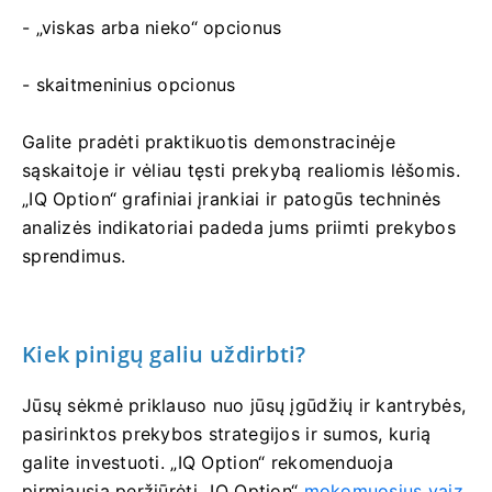
- „viskas arba nieko“ opcionus
- skaitmeninius opcionus
Galite pradėti praktikuotis demonstracinėje
sąskaitoje ir vėliau tęsti prekybą realiomis lėšomis.
„IQ Option“ grafiniai įrankiai ir patogūs techninės
analizės indikatoriai padeda jums priimti prekybos
sprendimus.
Kiek pinigų galiu uždirbti?
Jūsų sėkmė priklauso nuo jūsų įgūdžių ir kantrybės,
pasirinktos prekybos strategijos ir sumos, kurią
galite investuoti. „IQ Option“ rekomenduoja
pirmiausia peržiūrėti „IQ Option“
mokomuosius vaiz