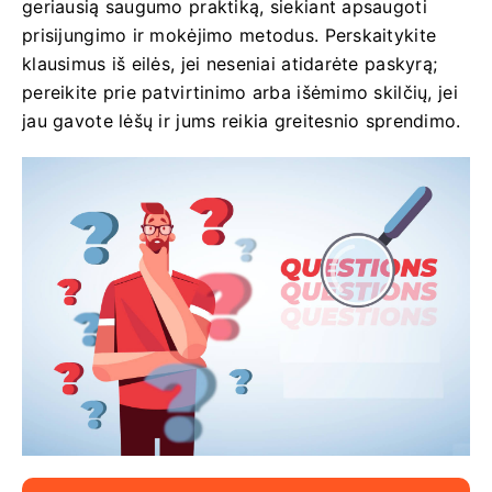
geriausią saugumo praktiką, siekiant apsaugoti
prisijungimo ir mokėjimo metodus. Perskaitykite
klausimus iš eilės, jei neseniai atidarėte paskyrą;
pereikite prie patvirtinimo arba išėmimo skilčių, jei
jau gavote lėšų ir jums reikia greitesnio sprendimo.