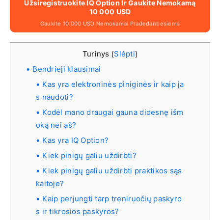
Užsiregistruokite IQ Option Ir Gaukite Nemokamą
10 000 USD
Gaukite 10 000 USD Nemokamai Pradedantiesiems
Turinys
Slėpti
[
]
Bendrieji klausimai
Kas yra elektroninės piniginės ir kaip ja
s naudoti?
Kodėl mano draugai gauna didesnę išm
oką nei aš?
Kas yra IQ Option?
Kiek pinigų galiu uždirbti?
Kiek pinigų galiu uždirbti praktikos sąs
kaitoje?
Kaip perjungti tarp treniruočių paskyro
s ir tikrosios paskyros?