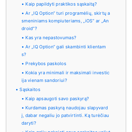
Kaip papildyti praktikos sąskaitą?
Ar „IQ Option“ turi programėlių, skirtų a
smeniniams kompiuteriams, „iOS“ ar „An
droid“?
Kas yra nepastovumas?
Ar „IQ Option“ gali skambinti klientam
s?
Prekybos paskolos
Kokia yra minimali ir maksimali investic
ija vienam sandoriui?
Sąskaitos
Kaip apsaugoti savo paskyrą?
Kurdamas paskyrą naudojau slapyvard
į, dabar negaliu jo patvirtinti. Ką turėčiau
daryti?