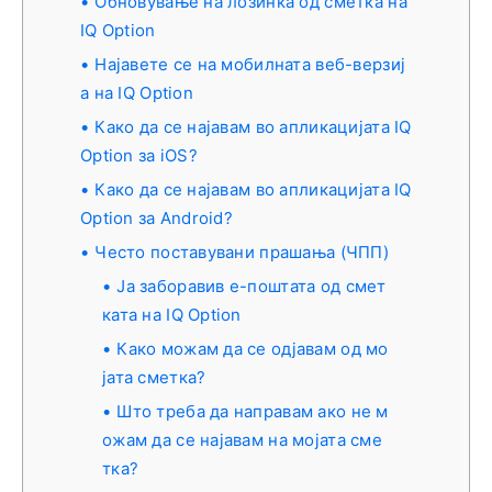
Обновување на лозинка од сметка на
IQ Option
Најавете се на мобилната веб-верзиј
а на IQ Option
Како да се најавам во апликацијата IQ
Option за iOS?
Како да се најавам во апликацијата IQ
Option за Android?
Често поставувани прашања (ЧПП)
Ја заборавив е-поштата од смет
ката на IQ Option
Како можам да се одјавам од мо
јата сметка?
Што треба да направам ако не м
ожам да се најавам на мојата сме
тка?