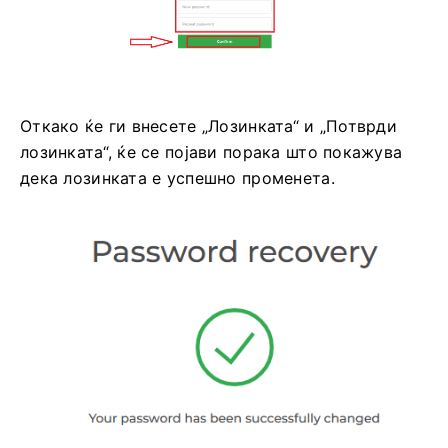
Откако ќе ги внесете „Лозинката“ и „Потврди
лозинката“, ќе се појави порака што покажува
дека лозинката е успешно променета.