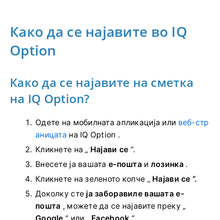
Како да се најавите во IQ
Option
Како да се најавите на сметка
на IQ Option?
Одете на мобилната апликација или
веб-стр
аницата
на IQ Option .
Кликнете на „
Најави се
“.
Внесете ја вашата
е-пошта
и
лозинка
.
Кликнете на
зеленото копче „
Најави се “.
Доколку сте
ја заборавиле вашата е-
пошта
, можете да се најавите преку „
Google
“ или „
Facebook
“.