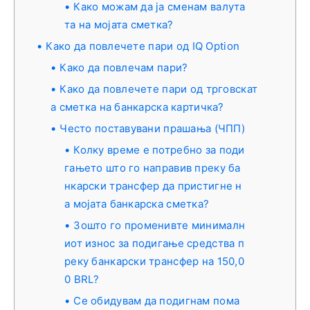
Како можам да ја сменам валута
та на мојата сметка?
Како да повлечете пари од IQ Option
Како да повлечам пари?
Како да повлечете пари од трговскат
а сметка на банкарска картичка?
Често поставувани прашања (ЧПП)
Колку време е потребно за поди
гањето што го направив преку ба
нкарски трансфер да пристигне н
а мојата банкарска сметка?
Зошто го променивте минималн
иот износ за подигање средства п
реку банкарски трансфер на 150,0
0 BRL?
Се обидувам да подигнам пома