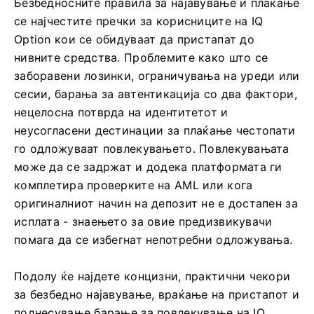
Безбедносните правила за најавување и плаќање
се најчестите пречки за корисниците на IQ
Option кои се обидуваат да пристапат до
нивните средства. Проблемите како што се
заборавени лозинки, ограничувања на уреди или
сесии, барања за автентикација со два фактори,
нецелосна потврда на идентитетот и
неусогласени дестинации за плаќање честопати
го одложуваат повлекувањето. Повлекувањата
може да се задржат и додека платформата ги
комплетира проверките на AML или кога
оригиналниот начин на депозит не е достапен за
исплата - знаењето за овие предизвикувачи
помага да се избегнат непотребни одложувања.
Подолу ќе најдете концизни, практични чекори
за безбедно најавување, враќање на пристапот и
поднесување барање за повлекување на IQ