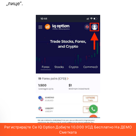
„лице“.
Регистрирајте Се IQ Option Добијте 10.000 УСД Бесплатно На ДЕМО
Сметката