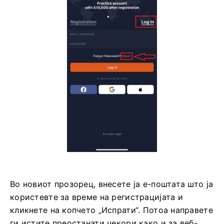
Во новиот прозорец, внесете ја е-поштата што ја
користевте за време на регистрацијата и
кликнете на копчето „Испрати“. Потоа направете
ги истите преостанати чекори како и за веб-