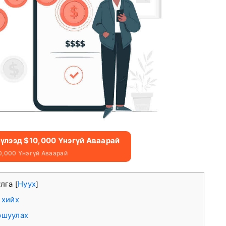
үүлээд $10,000 Үнэгүй Аваарай
0,000 Үнэгүй Аваарай
улга
Нуух
[
]
 хийх
ршуулах