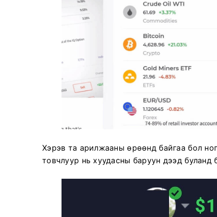
Хэрэв та арилжааны өрөөнд байгаа бол ног
товчлуур нь хуудасны баруун дээд буланд 