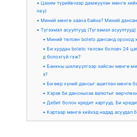
Цахим түрийвчээр дамжуулан мөнгө хийх (
ney)
Миний мөнгө хаана байна? Миний дансан
Түгээмэл асуултууд (Түгээмэл асуултууд)
Миний төлсөн boleto дансанд ороход х
Би хурдан boleto төлсөн боловч 24 ца
д болохгүй гэж?
Банкны шилжүүлгээр хийсэн мөнгө мин
э?
Би өөр хүний ​​дансыг ашиглан мөнгө 
Хэрэв би дансныхаа валютыг өөрчлөхи
Дебит болон кредит картууд. Би креди
Картаар мөнгө хийхэд надад асуудал 