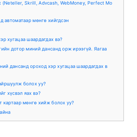
Neteller, Skrill, Advcash, WebMoney, Perfect Mo
д автоматаар мөнгө хийгдсэн
эр хугацаа шаардагдах вэ?
гийн дотор миний дансанд орж ирээгүй. Яагаа
ий дансанд ороход хэр хугацаа шаардагдах в
байршуулж болох уу?
йг хүсвэл яах вэ?
т картаар мөнгө хийж болох уу?
байна