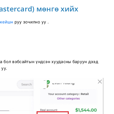
astercard) мөнгө хийх
икейшн
руу зочилно уу .
аа бол вэбсайтын үндсэн хуудасны баруун дээд
 уу.