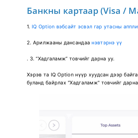
Банкны картаар (Visa / M
1.
IQ Option вэбсайт эсвэл гар утасны аппл
2.
Арилжааны дансандаа
нэвтэрнэ үү
. 3. “Хадгаламж” товчийг дарна уу.
Хэрэв та IQ Option нүүр хуудсан дээр байг
буланд байрлах "Хадгаламж" товчийг дарна