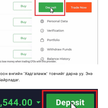
оон өнгийн 'Хадгаламж' товчийг дарна уу. Энэ
байрладаг.