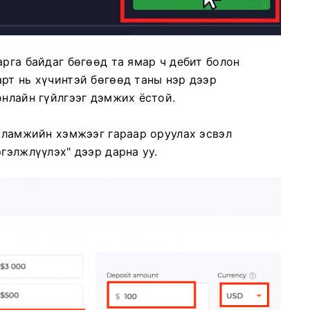
арга байдаг бөгөөд та ямар ч дебит болон
рт нь хүчинтэй бөгөөд таны нэр дээр
онлайн гүйлгээг дэмжих ёстой.
галамжийн хэмжээг гараар оруулах эсвэл
гэлжлүүлэх" дээр дарна уу.