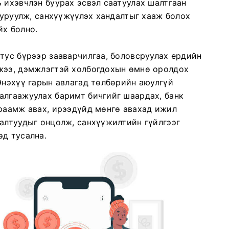
 ихэвчлэн буурах эсвэл саатуулах шалтгаан
бууруулж, санхүүжүүлэх хандалтыг хааж болох
йх болно.
тус бүрээр зааварчилгаа, боловсруулах ердийн
жээ, дэмжлэгтэй холбогдохын өмнө оролдох
Энэхүү гарын авлагад төлбөрийн аюулгүй
алгаажуулах баримт бичгийг шаардах, банк
ураамж авах, ирээдүйд мөнгө авахад ижил
галтуудыг онцолж, санхүүжилтийн гүйлгээг
эд тусална.