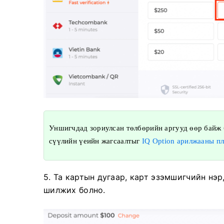
Уншигчдад зориулсан төлбөрийн аргууд өөр байж
сүүлийн үеийн жагсаалтыг
IQ Option арилжааны п
5. Та картын дугаар, карт эзэмшигчийн нэ
шилжих болно.