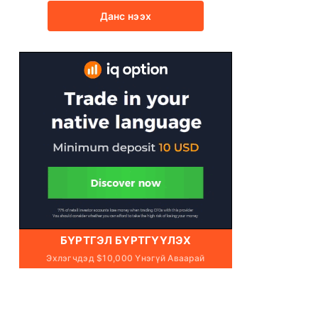
Данс нээх
БҮРТГЭЛ БҮРТГҮҮЛЭХ
Эхлэгчдэд $10,000 Үнэгүй Аваарай