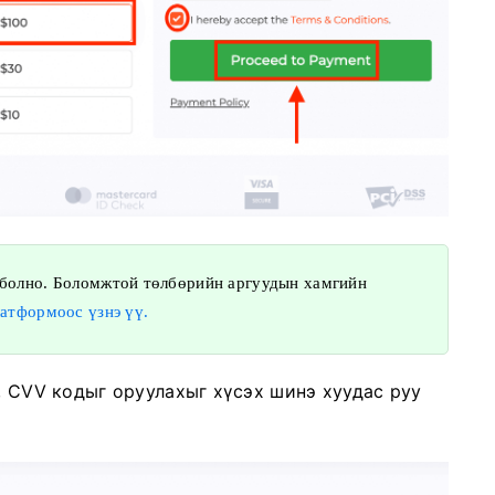
 болно. Боломжтой төлбөрийн аргуудын хамгийн
латформоос үзнэ үү.
р, CVV кодыг оруулахыг хүсэх шинэ хуудас руу