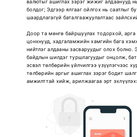
валютыг ашиглах зэрэг жижиг алдаанууд нь
болдог; Эдгээр ялгааг ойлгох нь саатлыг 
шаардлагагүй баталгаажуулалтаас зайлсхи
Доор та мөнгө байршуулах тодорхой, арга 
цонхнууд, хадгаламжийн хамгийн бага хэм
нийтлэг алдааны засваруудыг олох болно. 
байдлын шилдэг туршлагуудыг онцолж, бат
эсвэл төлбөрийн үйлчилгээ үзүүлэгчээс х
төлбөрийн аргыг ашиглах зэрэг бодит шал
амжилттай хийж, арилжаагаа эрт эхлүүлэх