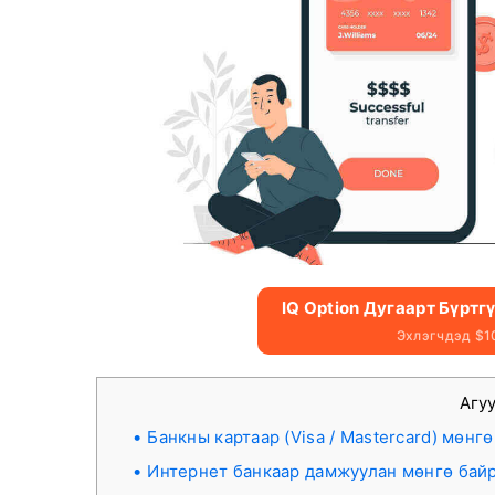
IQ Option Дугаарт Бүртг
Эхлэгчдэд $1
Агу
Банкны картаар (Visa / Mastercard) мөнгө
Интернет банкаар дамжуулан мөнгө бай