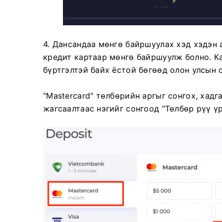
4. Дансандаа мөнгө байршуулах хэд хэдэн 
кредит картаар мөнгө байршуулж болно. Ка
бүртгэлтэй байх ёстой бөгөөд олон улсын 
"Mastercard" төлбөрийн аргыг сонгох, хад
жагсаалтаас нэгийг сонгоод "Төлбөр рүү үр