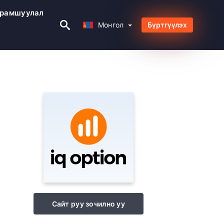
рамшуулал
Монгол
Монгол
Бүртгүүлэх
Сайт руу зочилно уу