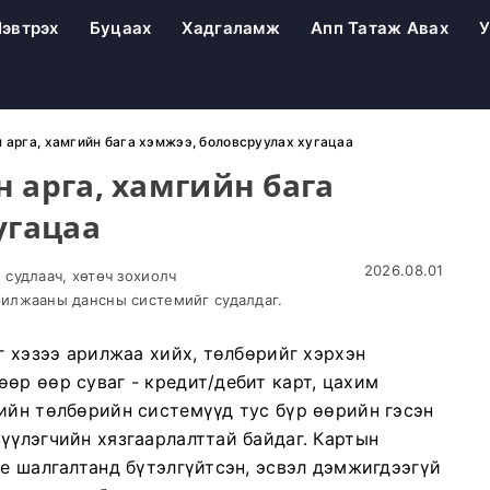
эвтрэх
Буцаах
Хадгаламж
Апп Татаж Авах
У
 арга, хамгийн бага хэмжээ, боловсруулах хугацаа
 арга, хамгийн бага
угацаа
2026.08.01
судлаач, хөтөч зохиолч
илжааны дансны системийг судалдаг.
г хэзээ арилжаа хийх, төлбөрийг хэрхэн
өр өөр суваг - кредит/дебит карт, цахим
ийн төлбөрийн системүүд тус бүр өөрийн гэсэн
үүлэгчийн хязгаарлалттай байдаг. Картын
re шалгалтанд бүтэлгүйтсэн, эсвэл дэмжигдээгүй