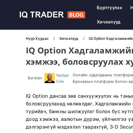
Бүртгүүлэх
Н
Хичээлүүд
Нүүр Хуудас
Хичээлүүд
IQ Option Хадгаламжийн
IQ Option Хадгаламжийн
хэмжээ, боловсруулах х
Онлайн худалдааны платформ 
Nathan
Бичсэн
Cole
Брокерын платформ болон ар
IQ Option дансаа зөв санхүүжүүлэх нь таны
боловсруулахад нөлөөлдөг. Хадгаламжийн ө
түрийвч, банкны шилжүүлэг болон бүс нутг
доод хэмжээ, валютын дүрэм, үйлчилгээ үз
дэлгэрэнгүй мэдээлэл таарахгүй, 3‑D Secu