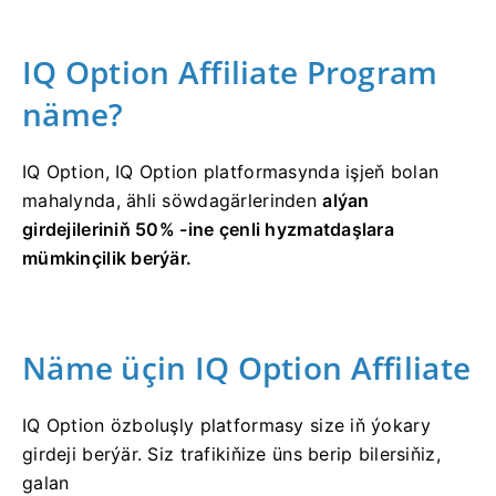
IQ Option Affiliate Program
näme?
IQ Option,
IQ Option platformasynda işjeň bolan
mahalynda, ähli söwdagärlerinden
alýan
girdejileriniň 50% -ine çenli hyzmatdaşlara
mümkinçilik berýär.
Näme üçin IQ Option Affiliate
IQ Option özboluşly platformasy size iň ýokary
girdeji berýär. Siz trafikiňize üns berip bilersiňiz,
galan