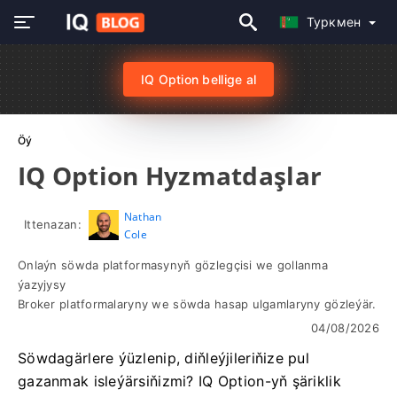
Туркмен
IQ Option bellige al
Öý
IQ Option Hyzmatdaşlar
Nathan
Ittenazan:
Cole
Onlaýn söwda platformasynyň gözlegçisi we gollanma
ýazyjysy
Broker platformalaryny we söwda hasap ulgamlaryny gözleýär.
04/08/2026
Söwdagärlere ýüzlenip, diňleýjileriňize pul
gazanmak isleýärsiňizmi? IQ Option-yň şäriklik