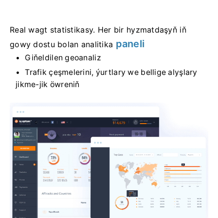
Real wagt statistikasy. Her bir hyzmatdaşyň iň
paneli
gowy dostu bolan analitika
Giňeldilen geoanaliz
Trafik çeşmelerini, ýurtlary we bellige alyşlary
jikme-jik öwreniň