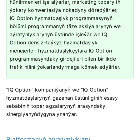
hünärmenleri işe alýarlar, marketing topary iň
ýokary konwertasiýa nokadyny döredýärler,
IQ Option hyzmatdaşlyk programmasynyň
bölümi programmanyň täze aksiýalarynyň we
aýratynlyklarynyň üstünde işleýär we IQ
Option deňsiz-taýsyz hyzmatdaşlyk
menejerleri hyzmatdaşlykçylara IQ Option
programmasyndaky girdejileri bilen birlikde
trafik hilini ýokarlandyrmaga kömek edýärler.
“IQ Option” kompaniýanyň we “IQ Option”
hyzmatdaşlarynyň gazanan üstünliginiň esasy
sebäbiniň topar agzalarynyň arasyndaky
sinergiýanyňdygyna ynanýar.
Platformanyň aýratynlyklary