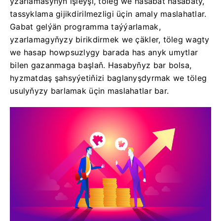
yzarlamasynyň işleýşi, töleg we hasabat hasabaty,
tassyklama gijikdirilmezligi üçin amaly maslahatlar.
Gabat gelýän programma taýýarlamak,
yzarlamagyňyzy birikdirmek we çäkler, töleg wagty
we hasap howpsuzlygy barada has anyk umytlar
bilen gazanmaga başlaň. Hasabyňyz bar bolsa,
hyzmatdaş şahsyýetiňizi baglanyşdyrmak we töleg
usulyňyzy barlamak üçin maslahatlar bar.