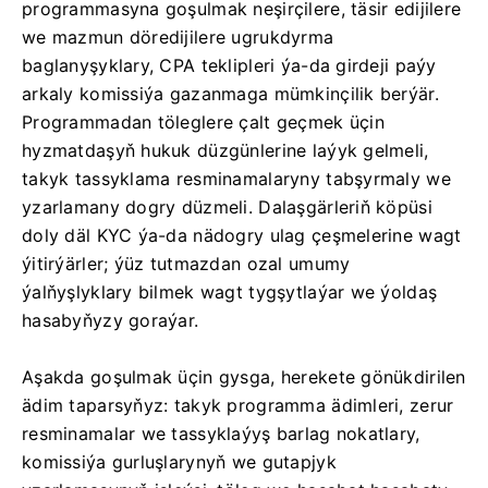
programmasyna goşulmak neşirçilere, täsir edijilere
we mazmun döredijilere ugrukdyrma
baglanyşyklary, CPA teklipleri ýa-da girdeji paýy
arkaly komissiýa gazanmaga mümkinçilik berýär.
Programmadan töleglere çalt geçmek üçin
hyzmatdaşyň hukuk düzgünlerine laýyk gelmeli,
takyk tassyklama resminamalaryny tabşyrmaly we
yzarlamany dogry düzmeli. Dalaşgärleriň köpüsi
doly däl KYC ýa-da nädogry ulag çeşmelerine wagt
ýitirýärler; ýüz tutmazdan ozal umumy
ýalňyşlyklary bilmek wagt tygşytlaýar we ýoldaş
hasabyňyzy goraýar.
Aşakda goşulmak üçin gysga, herekete gönükdirilen
ädim taparsyňyz: takyk programma ädimleri, zerur
resminamalar we tassyklaýyş barlag nokatlary,
komissiýa gurluşlarynyň we gutapjyk