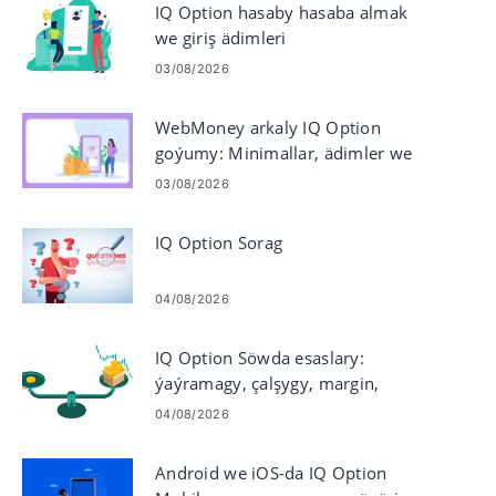
IQ Option hasaby hasaba almak
we giriş ädimleri
03/08/2026
WebMoney arkaly IQ Option
goýumy: Minimallar, ädimler we
wagt
03/08/2026
IQ Option Sorag
04/08/2026
IQ Option Söwda esaslary:
ýaýramagy, çalşygy, margin,
ortaça
04/08/2026
Android we iOS-da IQ Option