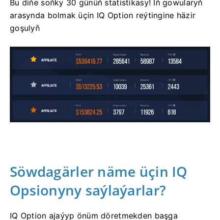
Bu diňe soňky 30 günüň statistikasy! Iň gowularyň
arasynda bolmak üçin IQ Option reýtingine häzir
goşulyň
Söwdagärler näme üçin IQ
Opsionyny saýlaýarlar?
IQ Option ajaýyp önüm döretmekden başga