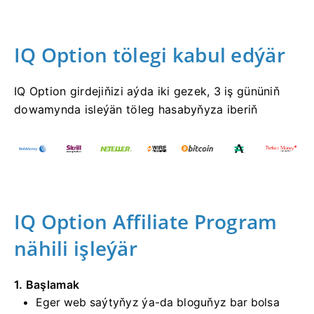
IQ Option tölegi kabul edýär
IQ Option girdejiňizi aýda iki gezek, 3 iş gününiň
dowamynda isleýän töleg hasabyňyza iberiň
IQ Option Affiliate Program
nähili işleýär
1. Başlamak
Eger web saýtyňyz ýa-da bloguňyz bar bolsa