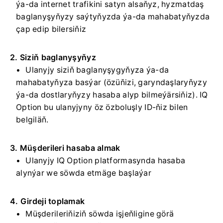
ýa-da internet trafikini satyn alsaňyz, hyzmatdaş
baglanyşyňyzy saýtyňyzda ýa-da mahabatyňyzda
çap edip bilersiňiz
2. Siziň baglanyşyňyz
Ulanyjy siziň baglanyşygyňyza ýa-da
mahabatyňyza basýar (özüňizi, garyndaşlaryňyzy
ýa-da dostlaryňyzy hasaba alyp bilmeýärsiňiz). IQ
Option bu ulanyjyny öz özboluşly ID-ňiz bilen
belgiläň.
3. Müşderileri hasaba almak
Ulanyjy IQ Option platformasynda hasaba
alynýar we söwda etmäge başlaýar
4. Girdeji toplamak
Müşderileriňiziň söwda işjeňligine görä