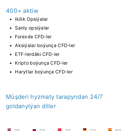
400+ aktiw
Ikilik Opsiýalar
Sanly opsiýalar
Forexde CFD-ler
Aksiýalar boýunça CFD-ler
ETF-lerdäki CFD-ler
Kripto boýunça CFD-ler
Harytlar boýunça CFD-ler
Müşderi hyzmaty tarapyndan 24/7
goldanylýan diller