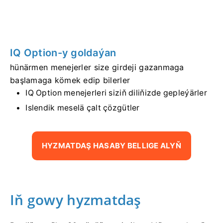
IQ Option-y goldaýan
hünärmen menejerler size girdeji gazanmaga
başlamaga kömek edip bilerler
IQ Option menejerleri siziň diliňizde gepleýärler
Islendik meselä çalt çözgütler
HYZMATDAŞ HASABY BELLIGE ALYŇ
Iň gowy hyzmatdaş