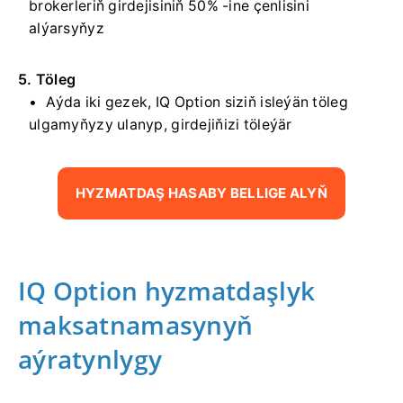
brokerleriň girdejisiniň 50% -ine çenlisini
alýarsyňyz
5. Töleg
Aýda iki gezek, IQ Option siziň isleýän töleg
ulgamyňyzy ulanyp, girdejiňizi töleýär
HYZMATDAŞ HASABY BELLIGE ALYŇ
IQ Option hyzmatdaşlyk
maksatnamasynyň
aýratynlygy