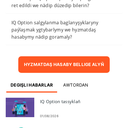
ret edildi we nädip düzedip bilerin?
IQ Option salgylanma baglanyşyklaryny
paýlaşmak ygtybarlymy we hyzmatdaş
hasabymy nädip goramaly?
HYZMATDAŞ HASABY BELLIGE ALYŇ
DEGIŞLI HABARLAR
AWTORDAN
IQ Option tassyklaň
01/08/2026