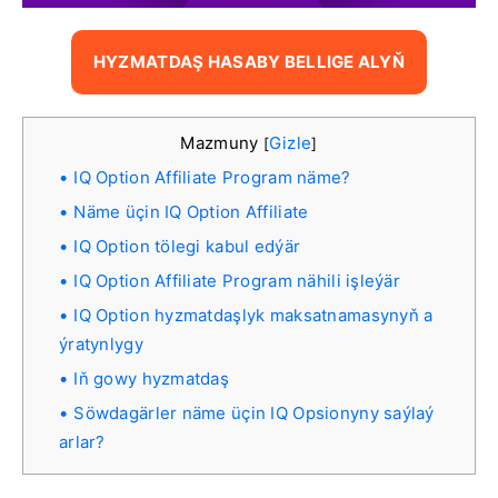
HYZMATDAŞ HASABY BELLIGE ALYŇ
Mazmuny
Gizle
[
]
IQ Option Affiliate Program näme?
Näme üçin IQ Option Affiliate
IQ Option tölegi kabul edýär
IQ Option Affiliate Program nähili işleýär
IQ Option hyzmatdaşlyk maksatnamasynyň a
ýratynlygy
Iň gowy hyzmatdaş
Söwdagärler näme üçin IQ Opsionyny saýlaý
arlar?