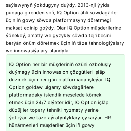
saýlawynyň ýokdugyny duýdy. 2013-nji ýylda
pudaga girenden soň, IQ Option ähli söwdagärler
üçin iň gowy söwda platformasyny döretmegi
maksat edinip goýdy. Olar IQ Option müşderilerine
ýönekeý, amatly we gyzykly söwda tejribesini
berýän önüm döretmek üçin iň täze tehnologiýalary
we innowasiýalary ulandylar.
IQ Option her bir müşderiniň özüni özboluşly
duýmagy üçin innowasion çözgütleri işläp
düzmek üçin her gün platformada işleýär. IQ
Option goldaw ulgamy söwdagärlere
platformadaky islendik meselede kömek
etmek üçin 24/7 elýeterlidir, IQ Option işläp
düzüjiler topary tehniki hyzmaty ýerine
ýetirýär we täze aýratynlyklary çykarýar, HR
hünärmenleri müşderiler üçin iň gowy