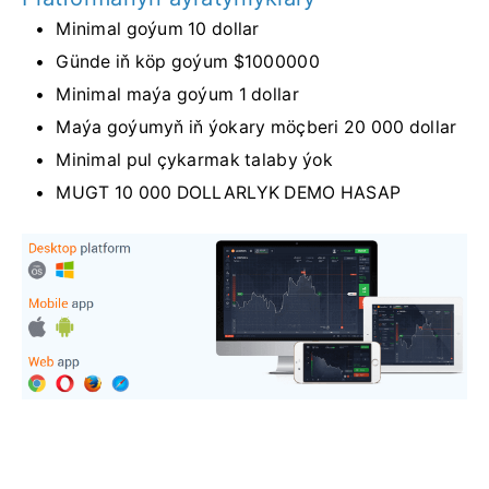
Minimal goýum 10 dollar
Günde iň köp goýum $1000000
Minimal maýa goýum 1 dollar
Maýa goýumyň iň ýokary möçberi 20 000 dollar
Minimal pul çykarmak talaby ýok
MUGT 10 000 DOLLARLYK DEMO HASAP