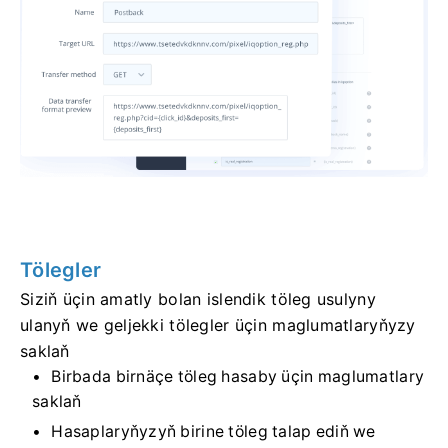
Tölegler
Siziň üçin amatly bolan islendik töleg usulyny
ulanyň we geljekki tölegler üçin maglumatlaryňyzy
saklaň
Birbada birnäçe töleg hasaby üçin maglumatlary
saklaň
Hasaplaryňyzyň birine töleg talap ediň we