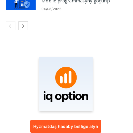
Mobile programmasyny göçürip
alyň
04/08/2026
Hyzmatdaş hasaby bellige alyň