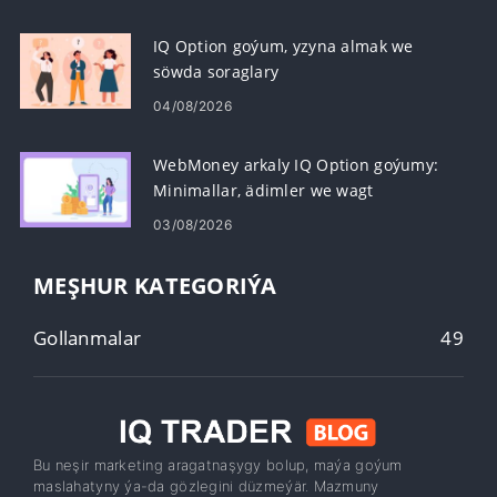
IQ Option goýum, yzyna almak we
söwda soraglary
04/08/2026
WebMoney arkaly IQ Option goýumy:
Minimallar, ädimler we wagt
03/08/2026
MEŞHUR KATEGORIÝA
Gollanmalar
49
Bu neşir marketing aragatnaşygy bolup, maýa goýum
maslahatyny ýa-da gözlegini düzmeýär. Mazmuny