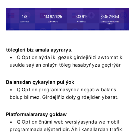
tölegleri biz amala aşyrarys.
IQ Option aýda iki gezek girdejiňizi awtomatiki
usulda saýlan onlaýn töleg hasabyňyza geçirýär
Balansdan çykarylan pul ýok
IQ Option programmasynda negatiw balans
bolup bilmez. Girdejiňiz doly girdejiden ybarat.
Platformalararasy goldaw
IQ Option önümi web wersiýasynda we mobil
programmada elýeterlidir. Ähli kanallardan trafiki