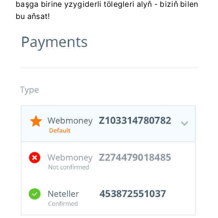
başga birine yzygiderli tölegleri alyň - biziň bilen
bu aňsat!