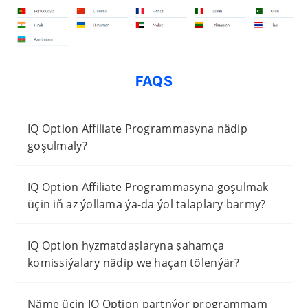
FAQS
IQ Option Affiliate Programmasyna nädip
goşulmaly?
IQ Option Affiliate Programmasyna goşulmak
üçin iň az ýollama ýa-da ýol talaplary barmy?
IQ Option hyzmatdaşlaryna şahamça
komissiýalary nädip we haçan tölenýär?
Näme üçin IQ Option partnýor programmam