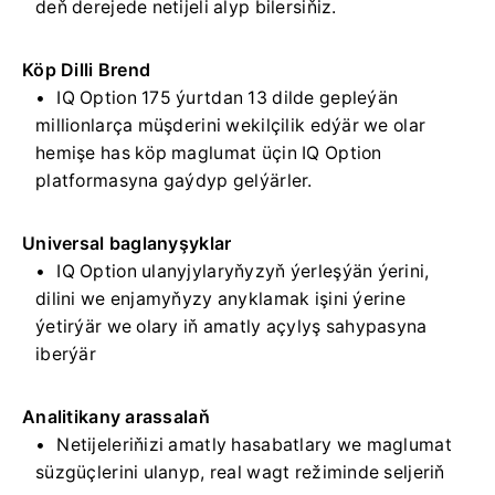
deň derejede netijeli alyp bilersiňiz.
Köp Dilli Brend
IQ Option 175 ýurtdan 13 dilde gepleýän
millionlarça müşderini wekilçilik edýär we olar
hemişe has köp maglumat üçin IQ Option
platformasyna gaýdyp gelýärler.
Universal baglanyşyklar
IQ Option ulanyjylaryňyzyň ýerleşýän ýerini,
dilini we enjamyňyzy anyklamak işini ýerine
ýetirýär we olary iň amatly açylyş sahypasyna
iberýär
Analitikany arassalaň
Netijeleriňizi amatly hasabatlary we maglumat
süzgüçlerini ulanyp, real wagt režiminde seljeriň