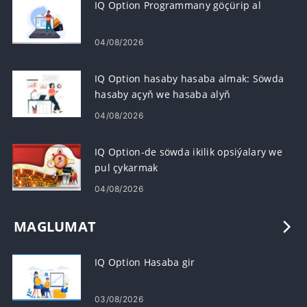
IQ Option Programmany göçürip al
04/08/2026
IQ Option hasaby hasaba almak: Söwda
hasaby açyň we hasaba alyň
04/08/2026
IQ Option-de söwda ikilik opsiýalary we
pul çykarmak
04/08/2026
MAGLUMAT
IQ Option Hasaba gir
03/08/2026