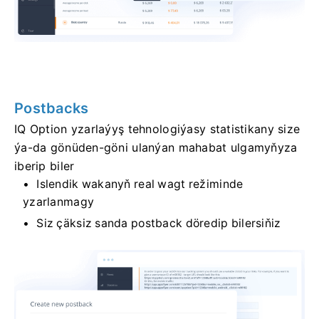
Postbacks
IQ Option yzarlaýyş tehnologiýasy statistikany size
ýa-da gönüden-göni ulanýan mahabat ulgamyňyza
iberip biler
Islendik wakanyň real wagt režiminde
yzarlanmagy
Siz çäksiz sanda postback döredip bilersiňiz