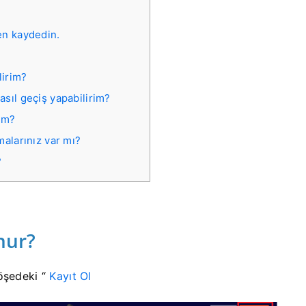
n
en kaydedin.
lirim?
sıl geçiş yapabilirim?
rim?
malarınız var mı?
?
nur?
öşedeki “
Kayıt Ol