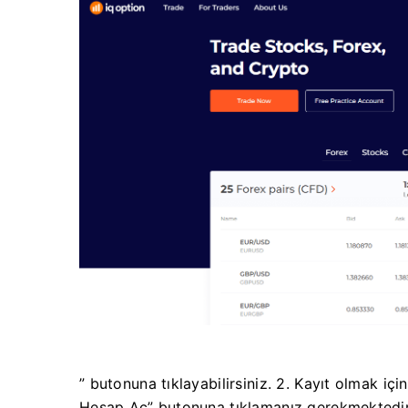
” butonuna tıklayabilirsiniz. 2. Kayıt olmak içi
Hesap Aç” butonuna tıklamanız gerekmektedir