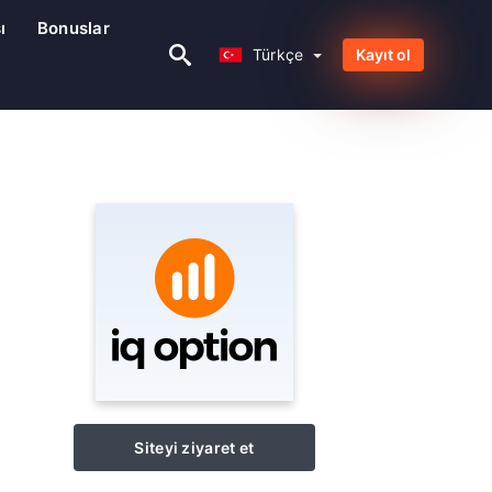
ı
Bonuslar
Türkçe
Türkçe
Kayıt ol
Siteyi ziyaret et