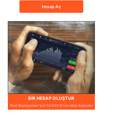
Hesap Aç
BIR HESAP OLUŞTUR
Yeni Başlayanlar Için 10.000 $ Ücretsiz Kazanın