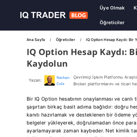
Üye Olmak
K
Öğreticiler
Ana Sayfa
Öğreticiler
IQ Option Hesap Kaydı: Bir 
IQ Option Hesap Kaydı: Bi
Kaydolun
Çevrimiçi İşlem Platformu Araştı
Nathan
Yazan:
Cole
Broker platformlarını ve ticari he
Bir IQ Option hesabının onaylanması ve canlı ti
şaşırtan birkaç basit adıma bağlıdır: doğru he
kanıtı hazırlamak ve desteklenen bir ödeme yö
belgeler yükleyerek, doğrulamadan önce para 
ayarlamayarak zaman kaybeder. Net kimlik tar