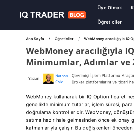
Üye Olmak
K
Öğreticiler
Ana Sayfa
Öğreticiler
WebMoney aracılığıyla IQ O
WebMoney aracılığıyla IQ
Minimumlar, Adımlar v
Çevrimiçi İşlem Platformu Araştı
Nathan
Yazan:
Cole
Broker platformlarını ve ticari he
WebMoney kullanarak bir IQ Option ticaret hes
genellikle minimum tutarlar, işlem süresi, para 
doğrulama kontrolleridir. WebMoney, dönüştürm
satıma hazır hale gelmesinden önce ek onay ge
katmanlarıyla çalışır. Bu değişkenleri önceden