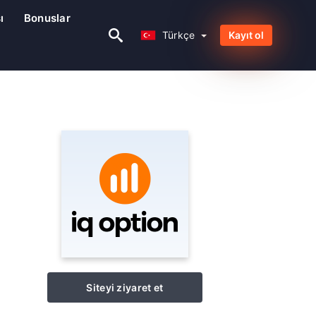
ı
Bonuslar
Türkçe
Türkçe
Kayıt ol
Siteyi ziyaret et