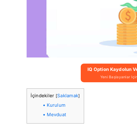
IQ Option Kaydolun V
Yeni Başlayanlar Iç
İçindekiler
Saklamak
[
]
Kurulum
Mevduat