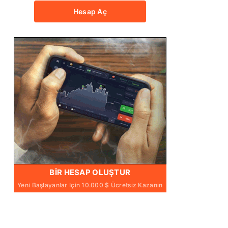
Hesap Aç
BIR HESAP OLUŞTUR
Yeni Başlayanlar Için 10.000 $ Ücretsiz Kazanın