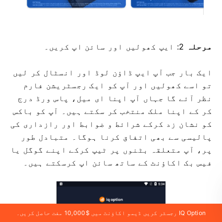
مرحلہ
2: ایپ کھولیں اور سائن اپ کریں۔
ایک بار جب آپ ایپ ڈاؤن لوڈ اور انسٹال کر لیں
تو اسے کھولیں اور آپ کو ایک رجسٹریشن فارم
نظر آئے گا جہاں آپ اپنا ای میل، پاس ورڈ درج
کر کے اپنا ملک منتخب کر سکتے ہیں۔ آپ کو باکس
کو نشان زد کرکے شرائط و ضوابط اور رازداری کی
پالیسی سے بھی اتفاق کرنا ہوگا۔ متبادل طور
پر، آپ متعلقہ بٹنوں پر ٹیپ کرکے اپنے گوگل یا
فیس بک اکاؤنٹ کے ساتھ سائن اپ کرسکتے ہیں۔
IQ Option رجسٹر کریں ڈیمو اکاؤنٹ میں $10,000 مفت حاصل کریں۔