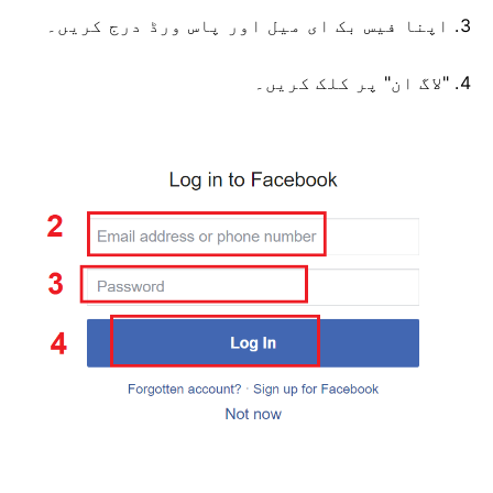
3. اپنا فیس بک ای میل اور پاس ورڈ درج کریں۔
4. "لاگ ان" پر کلک کریں۔