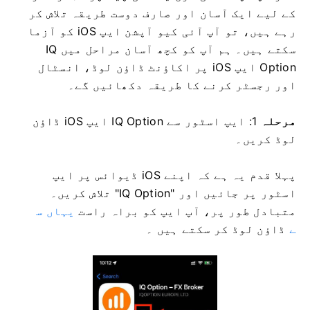
کے لیے ایک آسان اور صارف دوست طریقہ تلاش کر
رہے ہیں، تو آپ آئی کیو آپشن ایپ iOS کو آزما
سکتے ہیں۔ ہم آپ کو کچھ آسان مراحل میں IQ
Option ایپ iOS پر اکاؤنٹ ڈاؤن لوڈ، انسٹال
اور رجسٹر کرنے کا طریقہ دکھائیں گے۔
مرحلہ
1: ایپ اسٹور سے IQ Option ایپ iOS ڈاؤن
لوڈ کریں۔
پہلا قدم یہ ہے کہ اپنے iOS ڈیوائس پر ایپ
اسٹور پر جائیں اور "IQ Option" تلاش کریں۔
متبادل طور پر، آپ ایپ کو براہ راست
یہاں س
ے
ڈاؤن لوڈ کر سکتے ہیں ۔