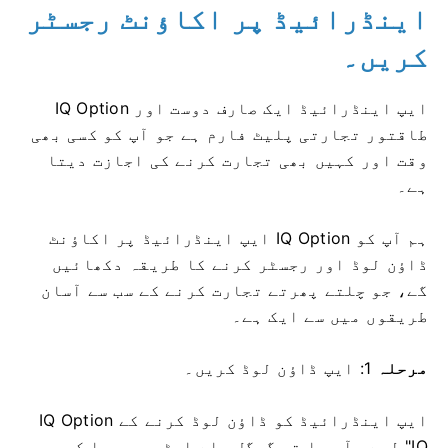
اینڈرائیڈ پر اکاؤنٹ رجسٹر
کریں۔
IQ Option ایپ اینڈرائیڈ ایک صارف دوست اور
طاقتور تجارتی پلیٹ فارم ہے جو آپ کو کسی بھی
وقت اور کہیں بھی تجارت کرنے کی اجازت دیتا
ہے۔
ہم آپ کو IQ Option ایپ اینڈرائیڈ پر اکاؤنٹ
ڈاؤن لوڈ اور رجسٹر کرنے کا طریقہ دکھائیں
گے، جو چلتے پھرتے تجارت کرنے کے سب سے آسان
طریقوں میں سے ایک ہے۔
مرحلہ
1: ایپ ڈاؤن لوڈ کریں۔
IQ Option ایپ اینڈرائیڈ کو ڈاؤن لوڈ کرنے کے
لیے، آپ یا تو گوگل پلے اسٹور پر جا کر "IQ