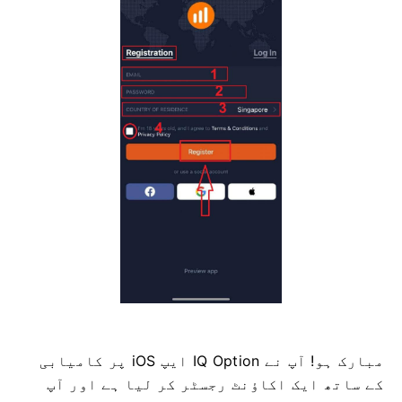
مبارک ہو! آپ نے IQ Option ایپ iOS پر کامیابی
کے ساتھ ایک اکاؤنٹ رجسٹر کر لیا ہے اور آپ