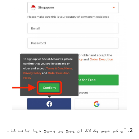
2. آپ کو فیس بک لاگ ان پیج پر بھیج دیا جائے گا۔