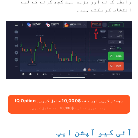
رابطہ کرنے اور مزید بہت کچھ کرنے کے لیے
انتخاب کر سکتے ہیں۔
IQ Option رجسٹر کریں اور مفت $10,000 حاصل کریں۔
ابتدائیوں کے لیے $10,000 مفت حاصل کریں۔
آئی کیو آپشن ایپ