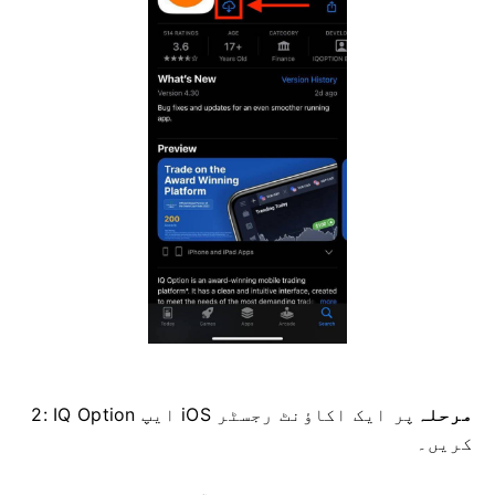
مرحلہ
2: IQ Option ایپ iOS پر ایک اکاؤنٹ رجسٹر
کریں۔