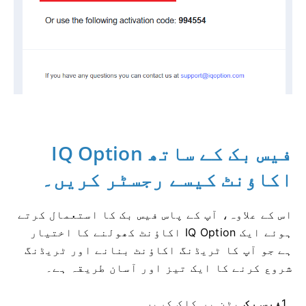
فیس بک کے ساتھ IQ Option
اکاؤنٹ کیسے رجسٹر کریں۔
اس کے علاوہ، آپ کے پاس فیس بک کا استعمال کرتے
ہوئے ایک IQ Option اکاؤنٹ کھولنے کا اختیار
ہے جو آپ کا ٹریڈنگ اکاؤنٹ بنانے اور ٹریڈنگ
شروع کرنے کا ایک تیز اور آسان طریقہ ہے۔
1.
فیس بک
بٹن پر کلک کریں۔