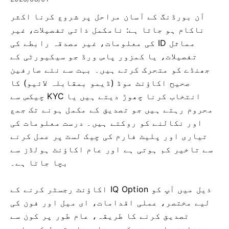
آن بورڈنگ کے آسان مراحل پر شروع کرنا اکثر
ناکام ہو جاتا ہے: نامکمل ذاتی تفصیلات، غیر
مماثل ID کی معلومات، غیر مصدقہ رابطے کی
تفصیلات، یا کمزور پاس ورڈ جو سیکیورٹی کے
جھنڈے کو متحرک کرتے ہیں۔ بہت سے نئے صارفین
صحیح اکاؤنٹ موڈ (ڈیمو بمقابلہ لائیو) کا
انتخاب کرنا چھوڑ دیتے ہیں یا KYC چیکس سے
محروم رہتے ہیں جو تصدیق کے مکمل ہونے تک جمع
اور نکالنے کو روکتے ہیں۔ درست معلومات کی
تیاری اور پلیٹ فارم کی چیک لسٹ پر عمل کرنے
سے تاخیر کم ہوتی ہے اور عام اکاؤنٹ ہولڈز سے
بچا جاتا ہے۔
ذیل میں آپ کو IQ Option اکاؤنٹ رجسٹر کرنے کے
لیے مختصر، عملی اقدامات، ای میل اور فون کی
تصدیق کرنے کا طریقہ، عام طور پر کون سے