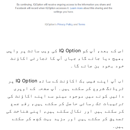
اس کے بعد، آپ کو IQ Option کی ویب سائٹ پر واپس
بھیج دیا جائے گا، جہاں آپ کا تجارتی اکاؤنٹ
خود بخود بن جائے گا۔
اب آپ اپنے فیس بک اکاؤنٹ کے ساتھ IQ Option پر
ٹریڈنگ شروع کر سکتے ہیں۔ آپ صفحہ کے اوپری
دائیں کونے میں موجود مینو سے اپنے اکاؤنٹ کی
ترتیبات تک رسائی حاصل کر سکتے ہیں، رقم جمع
کر سکتے ہیں اور نکال سکتے ہیں، اپنی شناخت کی
تصدیق کر سکتے ہیں اور مزید بہت کچھ کر سکتے
ہیں۔