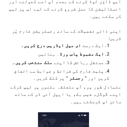
ایپ ڈاؤن لوڈ کرنے کے بعد، آپ اسے کھولنے اور
انسٹالیشن کا عمل شروع کرنے کے لیے اس پر ٹیپ
کر سکتے ہیں۔
اپنی ذاتی تفصیلات کے ساتھ رجسٹریشن فارم پُر
کریں:
ایک درست
ای میل ایڈریس درج کریں۔
ایک مضبوط پاس ورڈ
۔
بنائیں
مستقل رہائش کا
اپنے
ملک منتخب کریں۔
پلیٹ فارم کی شرائط و ضوابط سے اتفاق
کریں اور "
رجسٹر
" پر کلک کریں۔
متبادل طور پر، آپ متعلقہ بٹنوں پر ٹیپ کرکے
اپنے گوگل، فیس بک، یا ایپل آئی ڈی کے ساتھ
سائن اپ کرسکتے ہیں۔