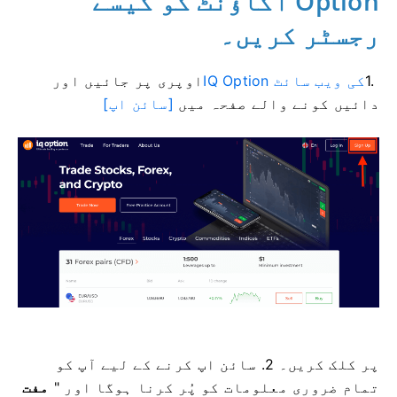
Option اکاؤنٹ کو کیسے
رجسٹر کریں۔
1.
IQ Option کی ویب سائٹ
اوپری
پر جائیں اور
دائیں کونے والے صفحہ میں
[سائن اپ]
پر کلک کریں۔ 2. سائن اپ کرنے کے لیے آپ کو
تمام ضروری معلومات کو پُر کرنا ہوگا اور "
مفت