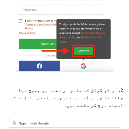
2. آپ کو گوگل کے سائن ان صفحہ پر بھیج دیا
جائے گا جہاں آپ اپنے موجودہ گوگل اکاؤنٹ کی
اسناد درج کر سکتے ہیں۔