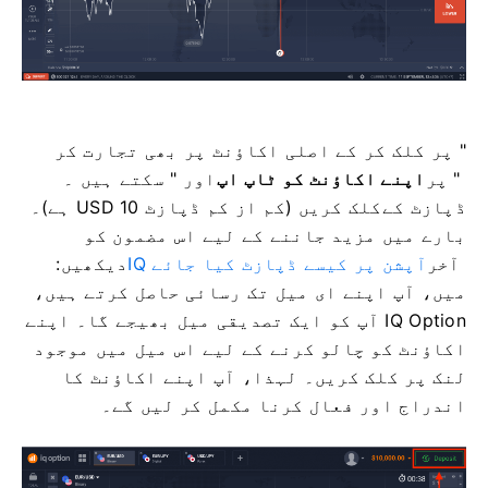
" پر کلک کر کے اصلی اکاؤنٹ پر بھی تجارت کر
" پر
اپنے اکاؤنٹ کو ٹاپ اپ
اور "
سکتے ہیں ۔
ڈپازٹ کے
کلک کریں (کم از کم ڈپازٹ 10 USD ہے)۔
بارے میں مزید جاننے کے لیے اس مضمون کو
آخر
IQ آپشن پر کیسے ڈپازٹ کیا جائے
دیکھیں:
میں، آپ اپنے ای میل تک رسائی حاصل کرتے ہیں،
IQ Option آپ کو ایک تصدیقی میل بھیجے گا۔ اپنے
اکاؤنٹ کو چالو کرنے کے لیے اس میل میں موجود
لنک پر کلک کریں۔ لہذا، آپ اپنے اکاؤنٹ کا
اندراج اور فعال کرنا مکمل کر لیں گے۔