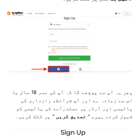
پھر یہ آپ سے پوچھے گا کہ آپ کی عمر 18 سال یا
اس سے زیادہ ہے اور آپ شرائط، رازداری کی
پالیسی اور آرڈر پر عملدرآمد کی پالیسی کو
قبول کرتے ہیں، "
تصدیق کریں
" پر کلک کریں۔