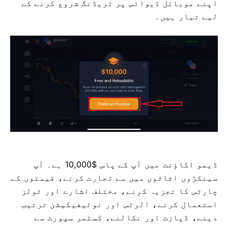
اپنے موبائل ڈیوائس پر ٹریڈنگ شروع کرنے کے
لیے تیار ہیں۔
ڈیمو اکاؤنٹ میں آپ کے پاس $10,000 ہے۔ آپ
سینکڑوں اثاثوں میں سے تجارت کرنے، قیمتوں کے
چارٹس کا تجزیہ کرنے، مختلف اشارے اور ٹولز
استعمال کرنے، الرٹس اور نوٹیفیکیشن ترتیب
دینے، ڈپازٹ اور نکالنے، کسٹمر سپورٹ سے