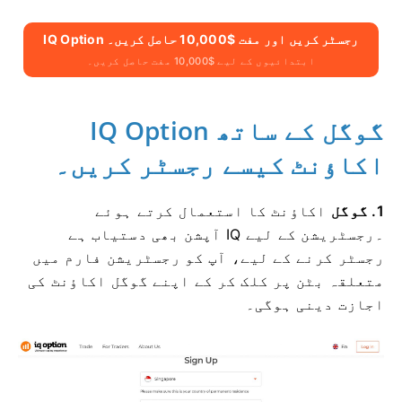
IQ Option رجسٹر کریں اور مفت $10,000 حاصل کریں۔
ابتدائیوں کے لیے $10,000 مفت حاصل کریں۔
گوگل کے ساتھ IQ Option
اکاؤنٹ کیسے رجسٹر کریں۔
1. گوگل
اکاؤنٹ کا استعمال کرتے ہوئے
۔
رجسٹریشن کے لیے IQ آپشن بھی دستیاب ہے
رجسٹر کرنے کے لیے، آپ کو رجسٹریشن فارم میں
متعلقہ بٹن پر کلک کر کے اپنے گوگل اکاؤنٹ کی
اجازت دینی ہوگی۔