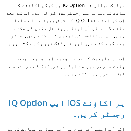
مبارک ہو! آپ نے IQ Option پر گوگل اکاؤنٹ کے
ساتھ کامیابی سے رجسٹریشن کر لی ہے۔ اس کے بعد
آپ کو اپنے IQ Option کے ڈیش بورڈ پر لے جایا
جائے گا جہاں آپ اپنا پروفائل مکمل کر سکتے
ہیں، اپنی شناخت کی تصدیق کر سکتے ہیں، فنڈز
جمع کر سکتے ہیں اور ٹریڈنگ شروع کر سکتے ہیں۔
اب آپ مارکیٹ کے سب سے جدید اور صارف دوست
پلیٹ فارمز میں سے ایک پر ٹریڈنگ کے فوائد سے
لطف اندوز ہو سکتے ہیں۔
IQ Option ایپ iOS پر اکاؤنٹ
رجسٹر کریں۔
اگر آپ اپنے آئی فون یا آئی پیڈ پر تجارت کرنے