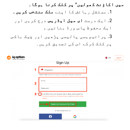
میں اکاؤنٹ کھولیں" پر کلک کرنا ہوگا۔
مستقل رہائش کا
اپنے
ملک منتخب کریں۔
ایک درست
ای میل ایڈریس
درج کریں اور
ایک محفوظ پاس ورڈ بنائیں
۔
پرائیویسی پالیسی پڑھیں اور چیک باکس
پر کلک کرکے اس کی تصدیق کریں۔