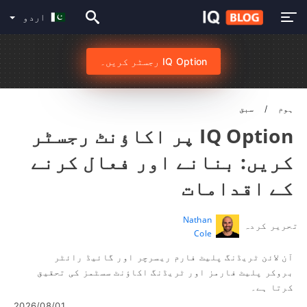
اردو
IQ Option رجسٹر کریں۔
ہوم
سبق
IQ Option پر اکاؤنٹ رجسٹر
کریں: بنانے اور فعال کرنے
کے اقدامات
Nathan
تحریر کردہ
Cole
آن لائن ٹریڈنگ پلیٹ فارم ریسرچر اور گائیڈ رائٹر
بروکر پلیٹ فارمز اور ٹریڈنگ اکاؤنٹ سسٹمز کی تحقیق
کرتا ہے۔
2026/08/01