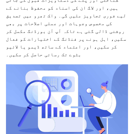
شناختی اور پتے کی دستاویزات قبول کی جاتی
ہیں، اور لاگ ان کی اسناد کو محفوظ بنانے کے
لیے فوری تجاویز ملیں گی۔ واک تھرو میں تصدیق
کی مخصوص وجوہات اور عملی اصلاحات پر بھی
روشنی ڈالی گئی ہے تاکہ آپ آن بورڈنگ مکمل کر
سکیں، اہل ہونے پر فنڈنگ ​​کے اختیارات کو فعال
کر سکیں، اور اعتماد کے ساتھ ڈیمو یا لائیو
بٹوے تک رسائی حاصل کر سکیں۔