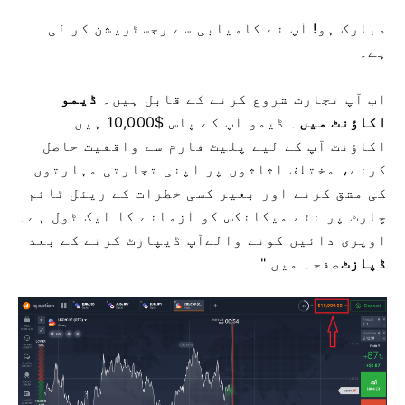
مبارک ہو! آپ نے کامیابی سے رجسٹریشن کر لی
ہے۔
اب آپ تجارت شروع کرنے کے قابل ہیں۔
ڈیمو
اکاؤنٹ میں
۔ ڈیمو
آپ کے پاس $10,000 ہیں
اکاؤنٹ آپ کے لیے پلیٹ فارم سے واقفیت حاصل
کرنے، مختلف اثاثوں پر اپنی تجارتی مہارتوں
کی مشق کرنے اور بغیر کسی خطرات کے ریئل ٹائم
چارٹ پر نئے میکانکس کو آزمانے کا ایک ٹول ہے۔
اوپری دائیں کونے والے
آپ ڈیپازٹ کرنے کے بعد
ڈپازٹ
صفحہ میں "