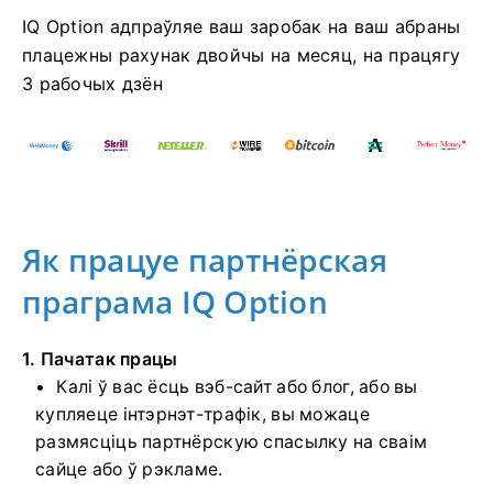
IQ Option адпраўляе ваш заробак на ваш абраны
плацежны рахунак двойчы на ​​месяц, на працягу
3 рабочых дзён
Як працуе партнёрская
праграма IQ Option
1. Пачатак працы
Калі ў вас ёсць вэб-сайт або блог, або вы
купляеце інтэрнэт-трафік, вы можаце
размясціць партнёрскую спасылку на сваім
сайце або ў рэкламе.