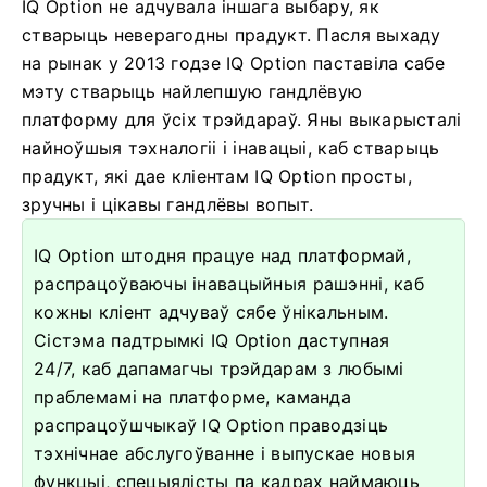
IQ Option не адчувала іншага выбару, як
стварыць неверагодны прадукт. Пасля выхаду
на рынак у 2013 годзе IQ Option паставіла сабе
мэту стварыць найлепшую гандлёвую
платформу для ўсіх трэйдараў. Яны выкарысталі
найноўшыя тэхналогіі і інавацыі, каб стварыць
прадукт, які дае кліентам IQ Option просты,
зручны і цікавы гандлёвы вопыт.
IQ Option штодня працуе над платформай,
распрацоўваючы інавацыйныя рашэнні, каб
кожны кліент адчуваў сябе ўнікальным.
Сістэма падтрымкі IQ Option даступная
24/7, каб дапамагчы трэйдарам з любымі
праблемамі на платформе, каманда
распрацоўшчыкаў IQ Option праводзіць
тэхнічнае абслугоўванне і выпускае новыя
функцыі, спецыялісты па кадрах наймаюць