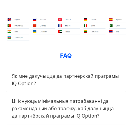
FAQ
Як мне далучыцца да партнёрскай праграмы
IQ Option?
Ці існуюць мінімальныя патрабаванні да
рэкамендацый або трафіку, каб далучыцца
да партнёрскай праграмы IQ Option?