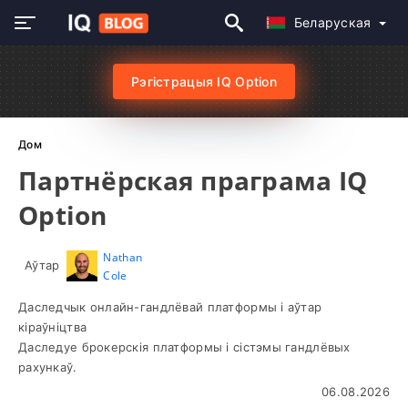
Беларуская
Рэгістрацыя IQ Option
Дом
Партнёрская праграма IQ
Option
Nathan
Аўтар
Cole
Даследчык онлайн-гандлёвай платформы і аўтар
кіраўніцтва
Даследуе брокерскія платформы і сістэмы гандлёвых
рахункаў.
06.08.2026