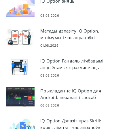
IQ Option зняць
03.08.2026
Метады дэпазіту IQ Option,
мінімумы і час апрацоўкі
01.08.2026
IQ Option Гандаль лічбавымі
апцыёнамі: як размяшчаць
здзелкі і кіраваць імі
03.08.2026
Прыкладанне IQ Option для
Android: перавагі і спосаб
загрузкі
06.08.2026
IQ Option Дэпазіт праз Skrill:
крокі, ліміты і час апрацоўкі