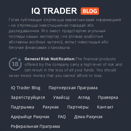
Гэтая публікацыя з'яўляецца маркетынгавай інфармацыяй
і не з'яўляецца інвестыцыйнай парадай або
даследаваннем. Яго змест прадстаўляе агульныя
погляды нашых экспертаў і не ўлічвае асабістыя
абставіны асобных чытачоў, вопыт інвестыцый або
бягучае фінансавае становішча.
General Risk Notification:
The financial products
offered by the company carry a high level of risk and
can result in the loss of all your funds. You should
never invest money that you cannot afford to lose.
IQ Trader Blog
Партнёрская Праграма
Зарэгіструйцеся
Увайсці
Агляд
Праверка
Падтрымка
Рахунак
Партнёры
Кантакт
Адкрыйце Рахунак
FAQ
Дэма-Рахунак
Рэферальная Праграма