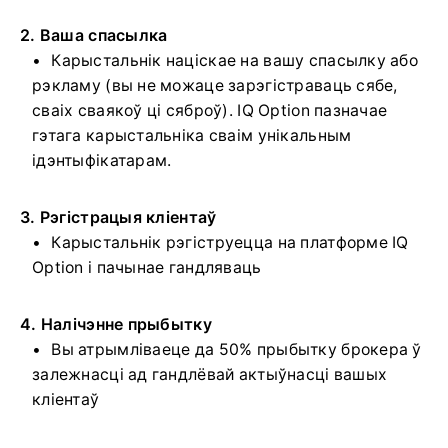
2. Ваша спасылка
Карыстальнік націскае на вашу спасылку або
рэкламу (вы не можаце зарэгістраваць сябе,
сваіх сваякоў ці сяброў). IQ Option пазначае
гэтага карыстальніка сваім унікальным
ідэнтыфікатарам.
3. Рэгістрацыя кліентаў
Карыстальнік рэгіструецца на платформе IQ
Option і пачынае гандляваць
4. Налічэнне прыбытку
Вы атрымліваеце да 50% прыбытку брокера ў
залежнасці ад гандлёвай актыўнасці вашых
кліентаў