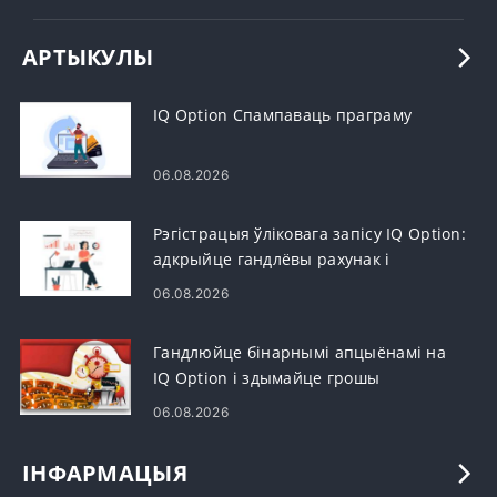
АРТЫКУЛЫ
IQ Option Спампаваць праграму
06.08.2026
Рэгістрацыя ўліковага запісу IQ Option:
адкрыйце гандлёвы рахунак і
зарэгіструйцеся
06.08.2026
Гандлюйце бінарнымі апцыёнамі на
IQ Option і здымайце грошы
06.08.2026
ІНФАРМАЦЫЯ