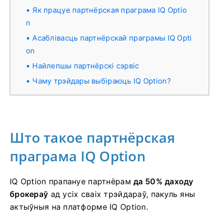
Як працуе партнёрская праграма IQ Optio
n
Асаблівасць партнёрскай праграмы IQ Opti
on
Найлепшы партнёрскі сэрвіс
Чаму трэйдары выбіраюць IQ Option?
Што такое партнёрская
праграма IQ Option
IQ Option прапануе партнёрам
да 50% даходу
брокераў
ад усіх сваіх трэйдараў, пакуль яны
актыўныя на платформе IQ Option.