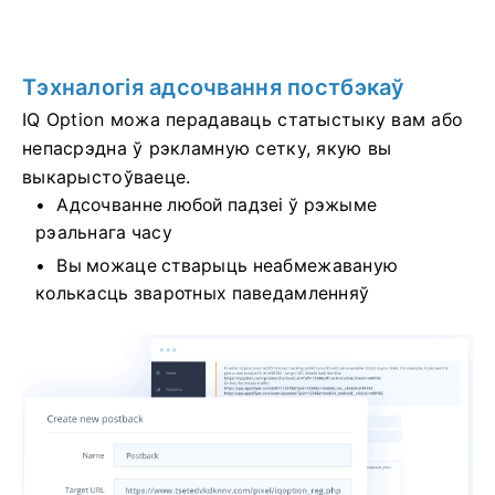
Тэхналогія адсочвання постбэкаў
IQ Option можа перадаваць статыстыку вам або
непасрэдна ў рэкламную сетку, якую вы
выкарыстоўваеце.
Адсочванне любой падзеі ў рэжыме
рэальнага часу
Вы можаце стварыць неабмежаваную
колькасць зваротных паведамленняў