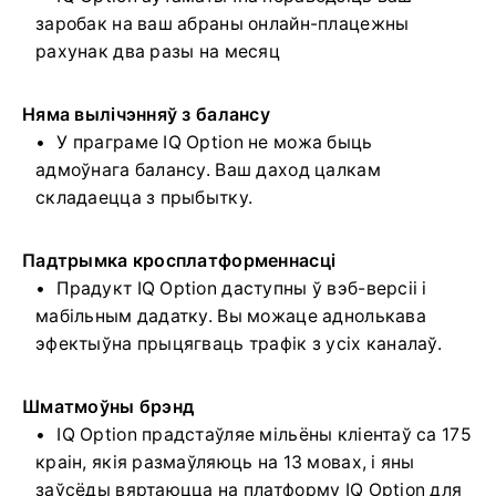
заробак на ваш абраны онлайн-плацежны
рахунак два разы на месяц
Няма вылічэнняў з балансу
У праграме IQ Option не можа быць
адмоўнага балансу. Ваш даход цалкам
складаецца з прыбытку.
Падтрымка кросплатформеннасці
Прадукт IQ Option даступны ў вэб-версіі і
мабільным дадатку. Вы можаце аднолькава
эфектыўна прыцягваць трафік з усіх каналаў.
Шматмоўны брэнд
IQ Option прадстаўляе мільёны кліентаў са 175
краін, якія размаўляюць на 13 мовах, і яны
заўсёды вяртаюцца на платформу IQ Option для