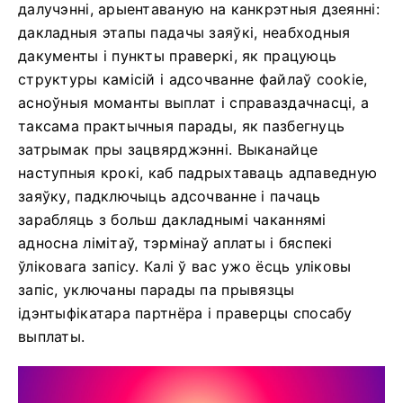
далучэнні, арыентаваную на канкрэтныя дзеянні:
дакладныя этапы падачы заяўкі, неабходныя
дакументы і пункты праверкі, як працуюць
структуры камісій і адсочванне файлаў cookie,
асноўныя моманты выплат і справаздачнасці, а
таксама практычныя парады, як пазбегнуць
затрымак пры зацвярджэнні. Выканайце
наступныя крокі, каб падрыхтаваць адпаведную
заяўку, падключыць адсочванне і пачаць
зарабляць з больш дакладнымі чаканнямі
адносна лімітаў, тэрмінаў аплаты і бяспекі
ўліковага запісу. Калі ў вас ужо ёсць уліковы
запіс, уключаны парады па прывязцы
ідэнтыфікатара партнёра і праверцы спосабу
выплаты.