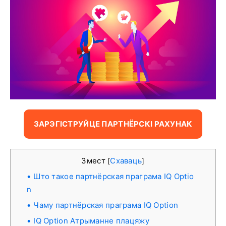
ЗАРЭГІСТРУЙЦЕ ПАРТНЁРСКІ РАХУНАК
Змест
Схаваць
[
]
Што такое партнёрская праграма IQ Optio
n
Чаму партнёрская праграма IQ Option
IQ Option Атрыманне плацяжу