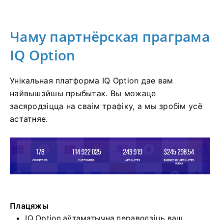
Чаму партнёрская праграма
IQ Option
Унікальная платформа IQ Option дае вам
найвышэйшы прыбытак. Вы можаце
засяродзіцца на сваім трафіку, а мы зробім усё
астатняе.
Плацяжы
IQ Option аўтаматычна пераводзіць ваш