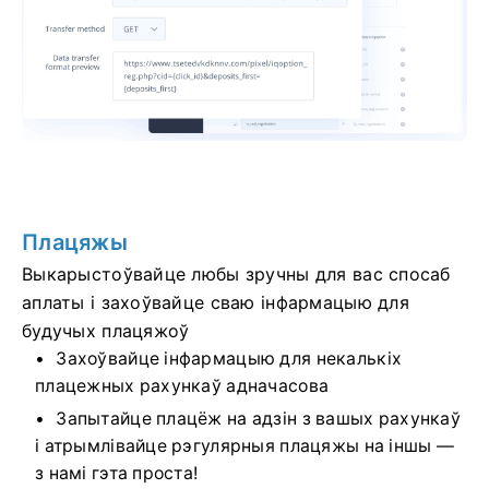
Плацяжы
Выкарыстоўвайце любы зручны для вас спосаб
аплаты і захоўвайце сваю інфармацыю для
будучых плацяжоў
Захоўвайце інфармацыю для некалькіх
плацежных рахункаў адначасова
Запытайце плацёж на адзін з вашых рахункаў
і атрымлівайце рэгулярныя плацяжы на іншы —
з намі гэта проста!