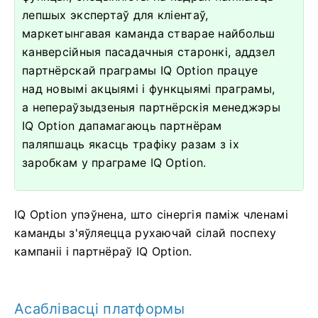
лепшых экспертаў для кліентаў,
маркетынгавая каманда стварае найбольш
канверсійныя пасадачныя старонкі, аддзел
партнёрскай праграмы IQ Option працуе
над новымі акцыямі і функцыямі праграмы,
а непераўзыдзеныя партнёрскія менеджэры
IQ Option дапамагаюць партнёрам
паляпшаць якасць трафіку разам з іх
заробкам у праграме IQ Option.
IQ Option упэўнена, што сінергія паміж членамі
каманды з'яўляецца рухаючай сілай поспеху
кампаніі і партнёраў IQ Option.
Асаблівасці платформы