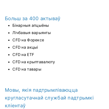
Больш за 400 актываў
Бінарныя апцыёны
Лічбавыя варыянты
CFD на Форексе
CFD на акцыі
CFD на ETF
CFD на крыптавалюту
CFD на тавары
Мовы, якія падтрымліваюцца
кругласутачнай службай падтрымкі
кліентаў