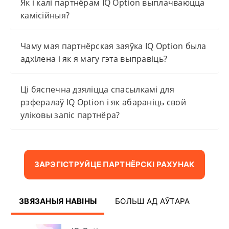
Як і калі партнёрам IQ Option выплачваюцца
камісійныя?
Чаму мая партнёрская заяўка IQ Option была
адхілена і як я магу гэта выправіць?
Ці бяспечна дзяліцца спасылкамі для
рэфералаў IQ Option і як абараніць свой
уліковы запіс партнёра?
ЗАРЭГІСТРУЙЦЕ ПАРТНЁРСКІ РАХУНАК
ЗВЯЗАНЫЯ НАВІНЫ
БОЛЬШ АД АЎТАРА