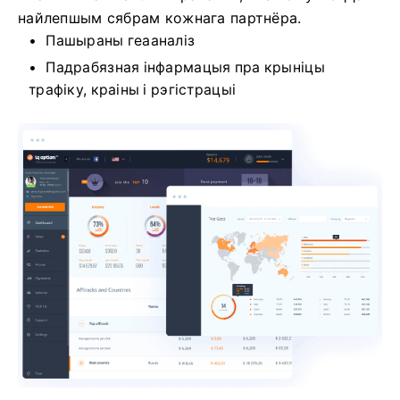
найлепшым сябрам кожнага партнёра.
Пашыраны геааналіз
Падрабязная інфармацыя пра крыніцы
трафіку, краіны і рэгістрацыі