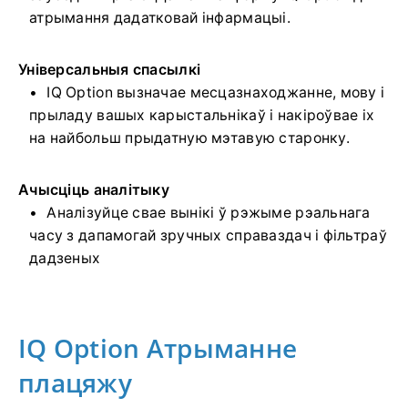
атрымання дадатковай інфармацыі.
Універсальныя спасылкі
IQ Option вызначае месцазнаходжанне, мову і
прыладу вашых карыстальнікаў і накіроўвае іх
на найбольш прыдатную мэтавую старонку.
Ачысціць аналітыку
Аналізуйце свае вынікі ў рэжыме рэальнага
часу з дапамогай зручных справаздач і фільтраў
дадзеных
IQ Option Атрыманне
плацяжу