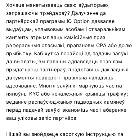
Хочаце манетызаваць сваю аўдыторыю,
запрашаючы трэйдараў? Далучэнне да
партнёрскай праграмы IQ Option дазваляе
выдаўцам, уплывовым асобам і стваральнікам
кантэнту атрымліваць камісійныя праз
рэферальныя спасылкі, прапановы CPA або долю
прыбытку. Каб хутка перайсці ад падачы заяўкі
да выплаты, вы павінны адпавядаць правілам
прыдатнасці партнёраў, прадставіць дакладныя
дакументы праверкі і правільна наладзіць
адсочванне. Многія заяўнікі марнуюць час на
няпоўны KYC або неналежныя крыніцы трафіку;
веданне распаўсюджаных падводных камянёў
перад падачай заяўкі эканоміць час і абараняе
ваш уліковы запіс партнёра.
Ніжэй вы знойдзеце кароткую інструкцыю па