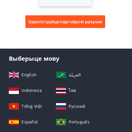
Зарэгіструйце партнёрскі рахунак
Выберыце мову
English
العربيّة
Indonesia
ไทย
Tiếng Việt
Русский
Español
Português