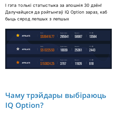
І гэта толькі статыстыка за апошнія 30 дзён!
Далучайцеся да рэйтынгаў IQ Option зараз, каб
быць сярод лепшых з лепшых
Чаму трэйдары выбіраюць
IQ Option?