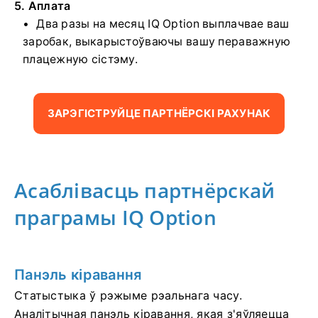
5. Аплата
Два разы на месяц IQ Option выплачвае ваш
заробак, выкарыстоўваючы вашу пераважную
плацежную сістэму.
ЗАРЭГІСТРУЙЦЕ ПАРТНЁРСКІ РАХУНАК
Асаблівасць партнёрскай
праграмы IQ Option
Панэль кіравання
Статыстыка ў рэжыме рэальнага часу.
Аналітычная панэль кіравання, якая з'яўляецца