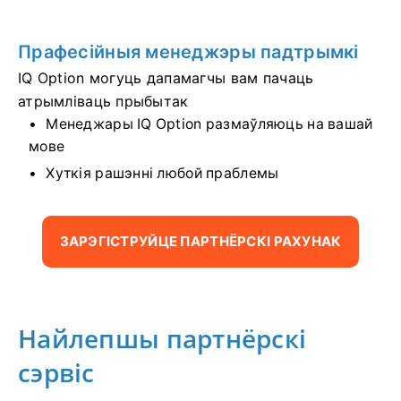
Прафесійныя менеджэры падтрымкі
IQ Option могуць дапамагчы вам пачаць
атрымліваць прыбытак
Менеджары IQ Option размаўляюць на вашай
мове
Хуткія рашэнні любой праблемы
ЗАРЭГІСТРУЙЦЕ ПАРТНЁРСКІ РАХУНАК
Найлепшы партнёрскі
сэрвіс