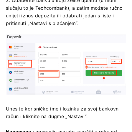
2. Odaberite banku u koju želite uplatiti (u mom
slučaju to je Techcombank), a zatim možete ručno
unijeti iznos depozita ili odabrati jedan s liste i
pritisnuti „Nastavi s plaćanjem“.
Unesite korisničko ime i lozinku za svoj bankovni
račun i kliknite na dugme „Nastavi“.
Napomena
: operaciju morate završiti u roku od