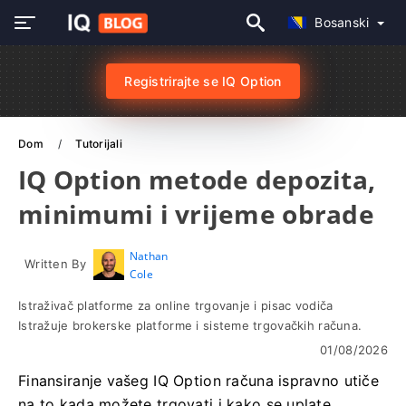
Bosanski
Registrirajte se IQ Option
Dom
Tutorijali
IQ Option metode depozita,
minimumi i vrijeme obrade
Nathan
Written By
Cole
Istraživač platforme za online trgovanje i pisac vodiča
Istražuje brokerske platforme i sisteme trgovačkih računa.
01/08/2026
Finansiranje vašeg IQ Option računa ispravno utiče
na to kada možete trgovati i kako se uplate