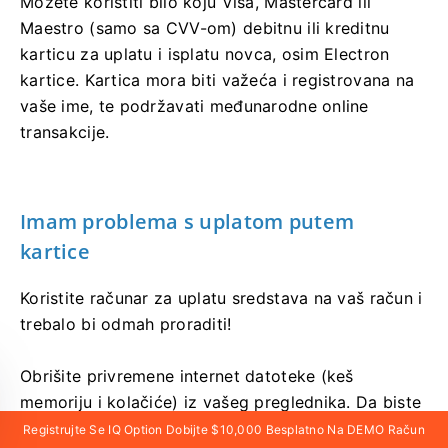
Možete koristiti bilo koju Visa, Mastercard ili
Maestro (samo sa CVV-om) debitnu ili kreditnu
karticu za uplatu i isplatu novca, osim Electron
kartice. Kartica mora biti važeća i registrovana na
vaše ime, te podržavati međunarodne online
transakcije.
Imam problema s uplatom putem
kartice
Koristite računar za uplatu sredstava na vaš račun i
trebalo bi odmah proraditi!
Obrišite privremene internet datoteke (keš
memoriju i kolačiće) iz vašeg preglednika. Da biste
to učinili, pritisnite CTRL+SHIFT+DELETE, odaberite
Registrujte Se IQ Option Dobijte $10,000 Besplatno Na DEMO Račun