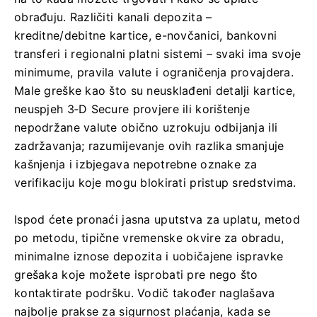
obrađuju. Različiti kanali depozita –
kreditne/debitne kartice, e-novčanici, bankovni
transferi i regionalni platni sistemi – svaki ima svoje
minimume, pravila valute i ograničenja provajdera.
Male greške kao što su neusklađeni detalji kartice,
neuspjeh 3‑D Secure provjere ili korištenje
nepodržane valute obično uzrokuju odbijanja ili
zadržavanja; razumijevanje ovih razlika smanjuje
kašnjenja i izbjegava nepotrebne oznake za
verifikaciju koje mogu blokirati pristup sredstvima.
Ispod ćete pronaći jasna uputstva za uplatu, metod
po metodu, tipične vremenske okvire za obradu,
minimalne iznose depozita i uobičajene ispravke
grešaka koje možete isprobati pre nego što
kontaktirate podršku. Vodič također naglašava
najbolje prakse za sigurnost plaćanja, kada se