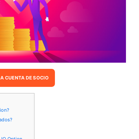
A CUENTA DE SOCIO
tion?
iados?
 IQ Option