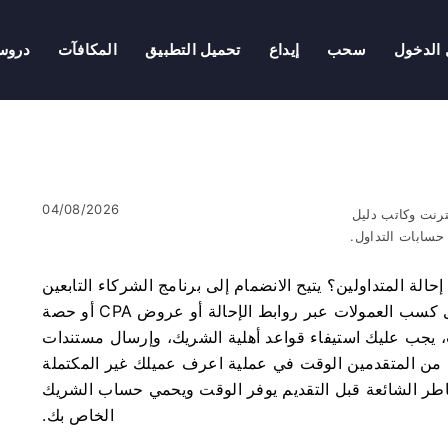
الدخول
سحب
إيداع
تحميل التطبيق
المكافآت
درو
04/08/2026
ترنت وكاتب دليل
سابات التداول.
ة المتداولين؟ يتيح الانضمام إلى برنامج الشركاء التابعين
لـ IQ Option للناشرين والمؤثرين ومنشئي المحتوى كسب العمولات عبر روابط الإحالة أو عروض CPA أو حصة
ت، يجب عليك استيفاء قواعد أهلية الشريك، وإرسال مستندات
د من المتقدمين الوقت في عملية اعرف عميلك غير المكتملة
خاطر الشائعة قبل التقديم يوفر الوقت ويحمي حساب الشريك
الخاص بك.