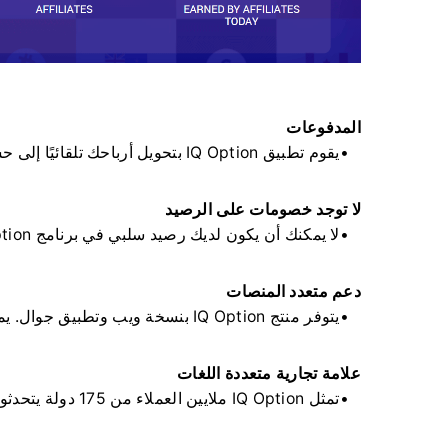
المدفوعات
يقوم تطبيق IQ Option بتحويل أرباحك تلقائيًا إلى حساب الدفع الإلكتروني المفضل لديك مرتين شهريًا
لا توجد خصومات على الرصيد
لا يمكنك أن يكون لديك رصيد سلبي في برنامج IQ Option. يتكون دخلك بالكامل من الأرباح.
دعم متعدد المنصات
يتوفر منتج IQ Option بنسخة ويب وتطبيق جوال. يمكنك توجيه الزيارات من جميع القنوات بنفس الفعالية.
علامة تجارية متعددة اللغات
تمثل IQ Option ملايين العملاء من 175 دولة يتحدثون 13 لغة، وهم يعودون دائمًا إلى منصة IQ Option للمزيد