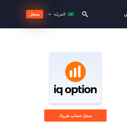
العربيّة
س
العربيّة
يسجل
سجل حساب شريك