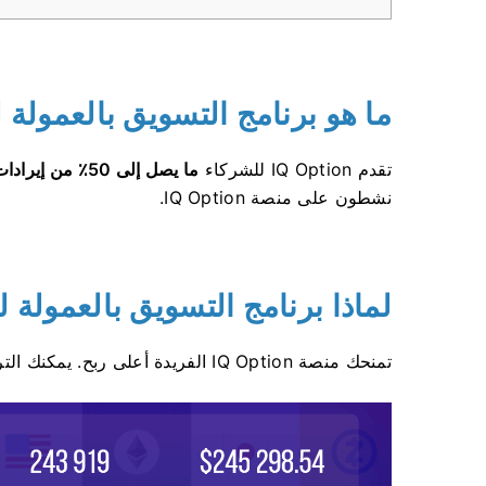
ما هو برنامج التسويق بالعمولة لشركة on
تقدم IQ Option للشركاء
ما يصل إلى 50٪ من إيرادات الوسطاء
نشطون على منصة IQ Option.
لماذا برنامج التسويق بالعمولة لـ IQ Option
تمنحك منصة IQ Option الفريدة أعلى ربح. يمكنك التركيز على حركة المرور إلى موقعك، وسنتكفل نحن بالباقي.