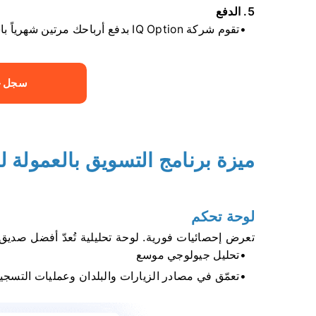
5. الدفع
تقوم شركة IQ Option بدفع أرباحك مرتين شهرياً باستخدام نظام الدفع المفضل لديك.
سجل ح
ميزة برنامج التسويق بالعمولة لشركة on
لوحة تحكم
تعرض إحصائيات فورية. لوحة تحليلية تُعدّ أفضل صديق
تحليل جيولوجي موسع
تعمّق في مصادر الزيارات والبلدان وعمليات التسجي