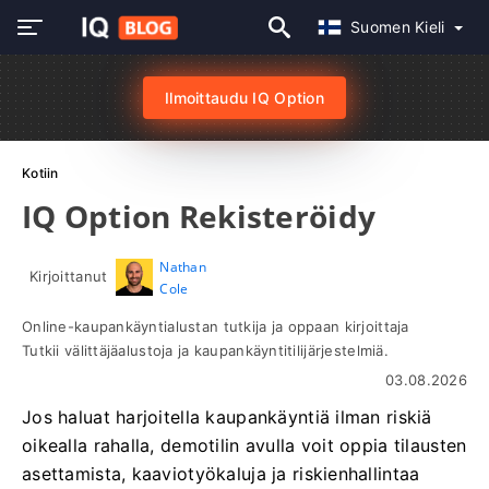
Suomen Kieli
Ilmoittaudu IQ Option
Kotiin
IQ Option Rekisteröidy
Nathan
Kirjoittanut
Cole
Online-kaupankäyntialustan tutkija ja oppaan kirjoittaja
Tutkii välittäjäalustoja ja kaupankäyntitilijärjestelmiä.
03.08.2026
Jos haluat harjoitella kaupankäyntiä ilman riskiä
oikealla rahalla, demotilin avulla voit oppia tilausten
asettamista, kaaviotyökaluja ja riskienhallintaa