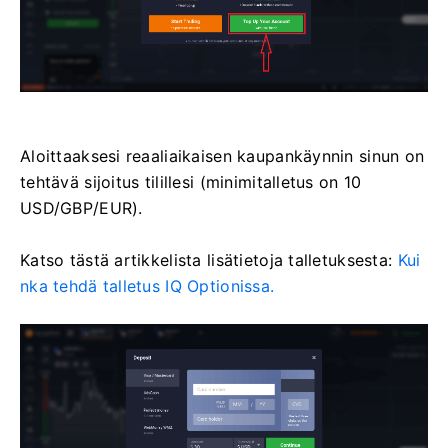
Aloittaaksesi reaaliaikaisen kaupankäynnin sinun on
tehtävä sijoitus tilillesi (minimitalletus on 10
USD/GBP/EUR).
Katso tästä artikkelista lisätietoja talletuksesta:
Kui
nka tehdä talletus IQ Optionissa.