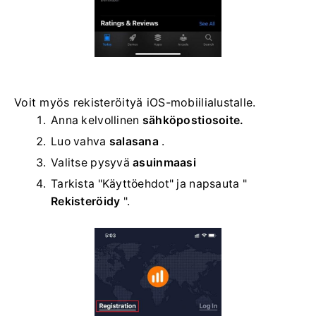
Voit myös rekisteröityä iOS-mobiilialustalle.
Anna kelvollinen
sähköpostiosoite.
Luo vahva
salasana
.
Valitse
pysyvä
asuinmaasi
Tarkista "Käyttöehdot" ja napsauta "
Rekisteröidy
".