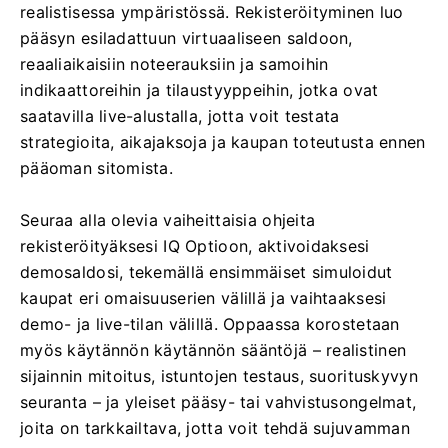
realistisessa ympäristössä. Rekisteröityminen luo
pääsyn esiladattuun virtuaaliseen saldoon,
reaaliaikaisiin noteerauksiin ja samoihin
indikaattoreihin ja tilaustyyppeihin, jotka ovat
saatavilla live-alustalla, jotta voit testata
strategioita, aikajaksoja ja kaupan toteutusta ennen
pääoman sitomista.
Seuraa alla olevia vaiheittaisia ​​ohjeita
rekisteröityäksesi IQ Optioon, aktivoidaksesi
demosaldosi, tekemällä ensimmäiset simuloidut
kaupat eri omaisuuserien välillä ja vaihtaaksesi
demo- ja live-tilan välillä. Oppaassa korostetaan
myös käytännön käytännön sääntöjä – realistinen
sijainnin mitoitus, istuntojen testaus, suorituskyvyn
seuranta – ja yleiset pääsy- tai vahvistusongelmat,
joita on tarkkailtava, jotta voit tehdä sujuvamman