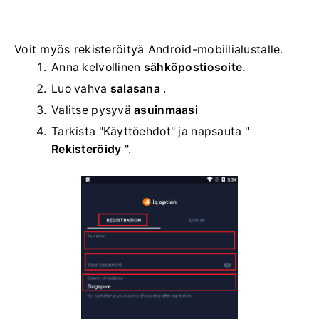
Voit myös rekisteröityä Android-mobiilialustalle.
Anna kelvollinen
sähköpostiosoite.
Luo vahva
salasana
.
Valitse
pysyvä
asuinmaasi
Tarkista "Käyttöehdot" ja napsauta "
Rekisteröidy
".