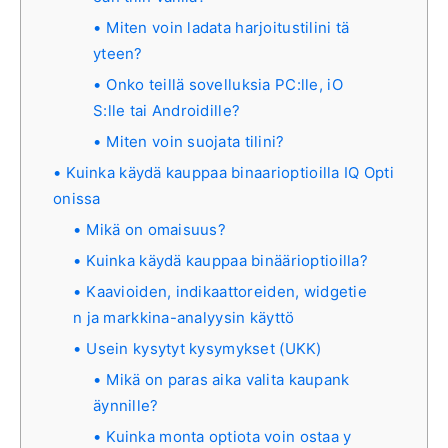
Miten voin ladata harjoitustilini tä
yteen?
Onko teillä sovelluksia PC:lle, iO
S:lle tai Androidille?
Miten voin suojata tilini?
Kuinka käydä kauppaa binaarioptioilla IQ Opti
onissa
Mikä on omaisuus?
Kuinka käydä kauppaa binäärioptioilla?
Kaavioiden, indikaattoreiden, widgetie
n ja markkina-analyysin käyttö
Usein kysytyt kysymykset (UKK)
Mikä on paras aika valita kaupank
äynnille?
Kuinka monta optiota voin ostaa y