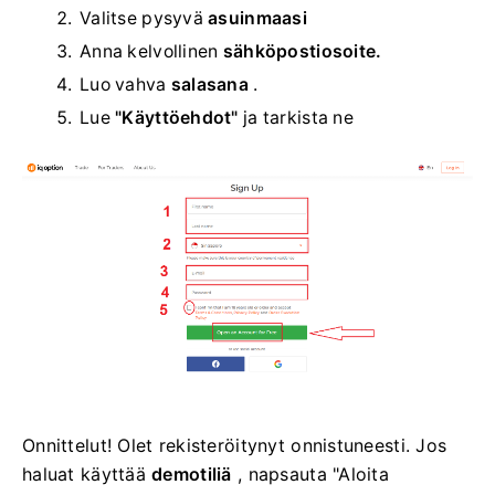
Valitse
pysyvä
asuinmaasi
Anna kelvollinen
sähköpostiosoite.
Luo vahva
salasana
.
Lue
"Käyttöehdot"
ja tarkista ne
Onnittelut! Olet rekisteröitynyt onnistuneesti. Jos
haluat käyttää
demotiliä
, napsauta "Aloita