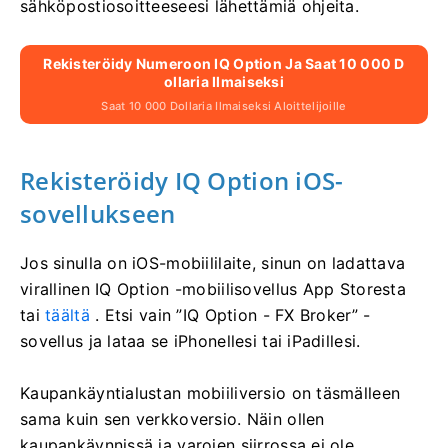
sähköpostiosoitteeseesi lähettämiä ohjeita.
Rekisteröidy Numeroon IQ Option Ja Saat 10 000 D
Ollaria Ilmaiseksi
Saat 10 000 Dollaria Ilmaiseksi Aloittelijoille
Rekisteröidy IQ Option iOS-
sovellukseen
Jos sinulla on iOS-mobiililaite, sinun on ladattava
virallinen IQ Option -mobiilisovellus App Storesta
tai
täältä
. Etsi vain ”IQ Option - FX Broker” -
sovellus ja lataa se iPhonellesi tai iPadillesi.
Kaupankäyntialustan mobiiliversio on täsmälleen
sama kuin sen verkkoversio. Näin ollen
kaupankäynnissä ja varojen siirrossa ei ole