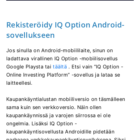
Rekisteröidy IQ Option Android-
sovellukseen
Jos sinulla on Android-mobiililaite, sinun on
ladattava virallinen IQ Option -mobiilisovellus
Google Playsta tai
täältä
. Etsi vain ”IQ Option -
Online Investing Platform” -sovellus ja lataa se
laitteellesi.
Kaupankäyntialustan mobiiliversio on täsmälleen
sama kuin sen verkkoversio. Näin ollen
kaupankäynnissä ja varojen siirrossa ei ole
ongelmia. Lisäksi IQ Option -
kaupankäyntisovellusta Androidille pidetään
parhaana verkkokaupankäyntisovelluksena. Siksi