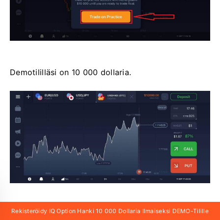
Demotililläsi on 10 000 dollaria.
Rekisteröidy IQ Option Hanki 10 000 Dollaria Ilmaiseksi DEMO-Tilille
Rekisteröidy Numeroon IQ Option Ja Saat 10 000 D