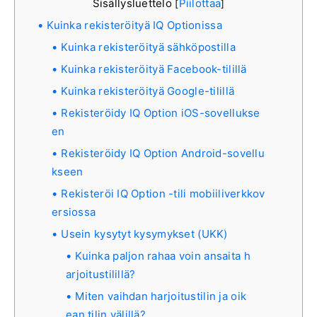
Sisällysluettelo
Piilottaa
[
]
Kuinka rekisteröityä IQ Optionissa
Kuinka rekisteröityä sähköpostilla
Kuinka rekisteröityä Facebook-tilillä
Kuinka rekisteröityä Google-tilillä
Rekisteröidy IQ Option iOS-sovellukse
en
Rekisteröidy IQ Option Android-sovellu
kseen
Rekisteröi IQ Option -tili mobiiliverkkov
ersiossa
Usein kysytyt kysymykset (UKK)
Kuinka paljon rahaa voin ansaita h
arjoitustilillä?
Miten vaihdan harjoitustilin ja oik
ean tilin välillä?