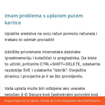
Imam problema s uplatom putem
kartice
Uplatite sredstva na svoj račun pomoću računala i
trebalo bi odmah proraditi!
Izbrišite privremene internetske datoteke
(predmemoriju i kolačiće) iz preglednika. Da biste
to učinili, pritisnite CTRL+SHIFT+DELETE, odaberite
razdoblje SVE i odaberite "Izbriši". Osvježite
stranicu i provjerite je li se što promijenilo.
Vaša uplata može biti odbijena ako unesete
netočan 3-D Secure kod (jednokratni potvrdni kod
koji šalje banka). Jeste li primili kod u tekstualnoj
Registrirajte Se IQ Option Dobijte $10,000 Besplatno Na DEMO Račun