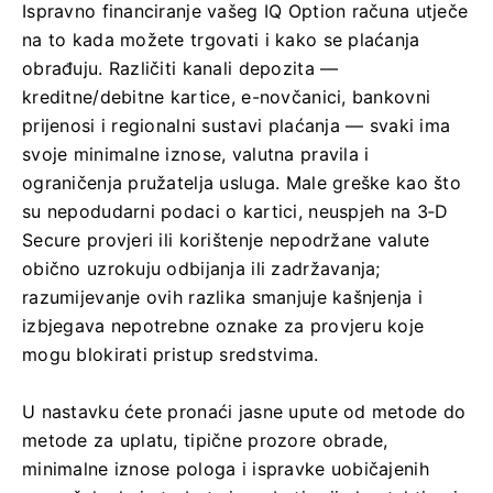
Ispravno financiranje vašeg IQ Option računa utječe
na to kada možete trgovati i kako se plaćanja
obrađuju. Različiti kanali depozita —
kreditne/debitne kartice, e-novčanici, bankovni
prijenosi i regionalni sustavi plaćanja — svaki ima
svoje minimalne iznose, valutna pravila i
ograničenja pružatelja usluga. Male greške kao što
su nepodudarni podaci o kartici, neuspjeh na 3‑D
Secure provjeri ili korištenje nepodržane valute
obično uzrokuju odbijanja ili zadržavanja;
razumijevanje ovih razlika smanjuje kašnjenja i
izbjegava nepotrebne oznake za provjeru koje
mogu blokirati pristup sredstvima.
U nastavku ćete pronaći jasne upute od metode do
metode za uplatu, tipične prozore obrade,
minimalne iznose pologa i ispravke uobičajenih