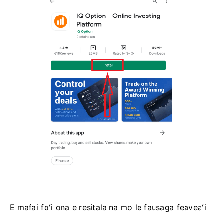
E mafai foʻi ona e resitalaina mo le fausaga feaveaʻi