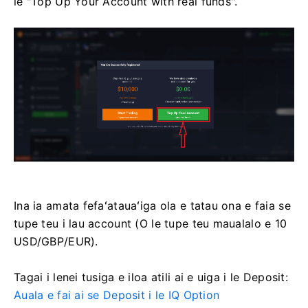
le "Top Up Your Account with real funds".
Ina ia amata fefaʻatauaʻiga ola e tatau ona e faia se
tupe teu i lau account (O le tupe teu maualalo e 10
USD/GBP/EUR).
Tagai i lenei tusiga e iloa atili ai e uiga i le Deposit:
Auala e fai ai se Deposit i le IQ Option