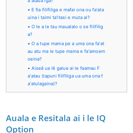
aʻatauaʻiga?
E fia filifiliga e mafai ona ou fa'ata
uina i taimi ta'itasi e muta ai?
O le a le tau maualalo o se filifilig
a?
O a tupe mama pe a uma ona fa'at
au atu ma le tupe mama e fa'amoem
oeina?
Aiseā ua lē galue ai le faamau F
a'atau (tapuni filifiliga ua uma ona f
a'atulagaina)?
Auala e Resitala ai i le IQ
Option