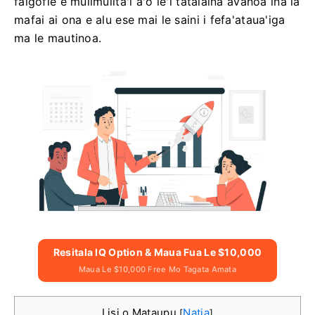
faigofie e mulimulita'i a'o le'i tatalaina avanoa ina ia
mafai ai ona e alu ese mai le saini i fefa'ataua'iga
ma le mautinoa.
Resitala IQ Option & Maua Fua Le $10,000
Maua Le $10,000 Free Mo Tagata Amata
Lisi o Mataupu
Natia
[
]