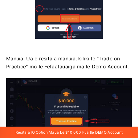
Manuia! ​​Ua e resitala manuia, kiliki le "Trade on
Practice" mo le Fefaatauaiga ma le Demo Account.
Resitala IQ Option Maua Le $10,000 Fua Ile DEMO Account