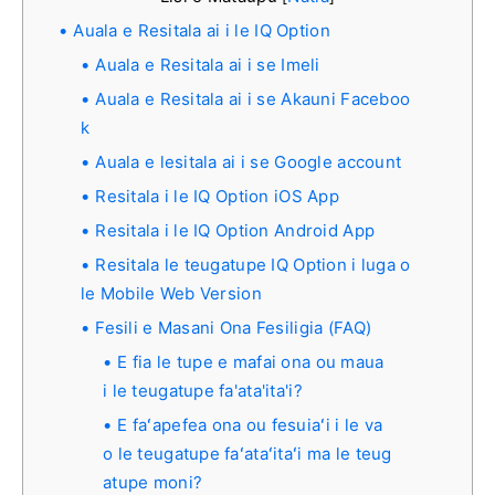
Auala e Resitala ai i le IQ Option
Auala e Resitala ai i se Imeli
Auala e Resitala ai i se Akauni Faceboo
k
Auala e lesitala ai i se Google account
Resitala i le IQ Option iOS App
Resitala i le IQ Option Android App
Resitala le teugatupe IQ Option i luga o
le Mobile Web Version
Fesili e Masani Ona Fesiligia (FAQ)
E fia le tupe e mafai ona ou maua
i le teugatupe fa'ata'ita'i?
E faʻapefea ona ou fesuiaʻi i le va
o le teugatupe faʻataʻitaʻi ma le teug
atupe moni?