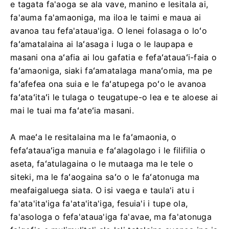
e tagata fa'aoga se ala vave, manino e lesitala ai,
fa'auma fa'amaoniga, ma iloa le taimi e maua ai
avanoa tau fefa'ataua'iga. O lenei folasaga o loʻo
faʻamatalaina ai laʻasaga i luga o le laupapa e
masani ona aʻafia ai lou gafatia e fefaʻatauaʻi-faia o
faʻamaoniga, siaki faʻamatalaga manaʻomia, ma pe
faʻafefea ona suia e le faʻatupega poʻo le avanoa
faʻataʻitaʻi le tulaga o teugatupe-o lea e te aloese ai
mai le tuai ma faʻateʻia masani.
A maeʻa le resitalaina ma le faʻamaonia, o
fefaʻatauaʻiga manuia e faʻalagolago i le filifilia o
aseta, faʻatulagaina o le mutaaga ma le tele o
siteki, ma le faʻaogaina saʻo o le faʻatonuga ma
meafaigaluega siata. O isi vaega e taula'i atu i
fa'ata'ita'iga fa'ata'ita'iga, fesuia'i i tupe ola,
fa'asologa o fefa'ataua'iga fa'avae, ma fa'atonuga