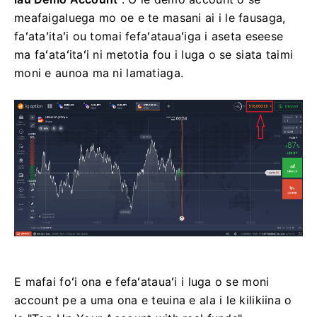
meafaigaluega mo oe e te masani ai i le fausaga,
faʻataʻitaʻi ou tomai fefaʻatauaʻiga i aseta eseese
ma faʻataʻitaʻi ni metotia fou i luga o se siata taimi
moni e aunoa ma ni lamatiaga.
E mafai foʻi ona e fefaʻatauaʻi i luga o se moni
account pe a uma ona e teuina e ala i le kilikiina o