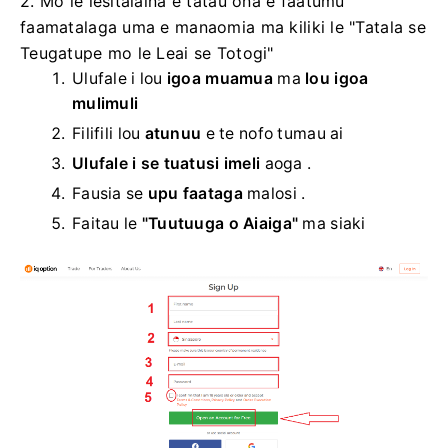
2. Mo le lesitalaina e tatau ona e faatumu
faamatalaga uma e manaomia ma kiliki le "Tatala se
Teugatupe mo le Leai se Totogi"
Ulufale i lou
igoa muamua
ma
lou igoa
mulimuli
Filifili lou
atunuu
e te nofo tumau ai
Ulufale i se tuatusi imeli
aoga .
Fausia se
upu faataga
malosi .
Faitau le
"Tuutuuga o Aiaiga"
ma siaki