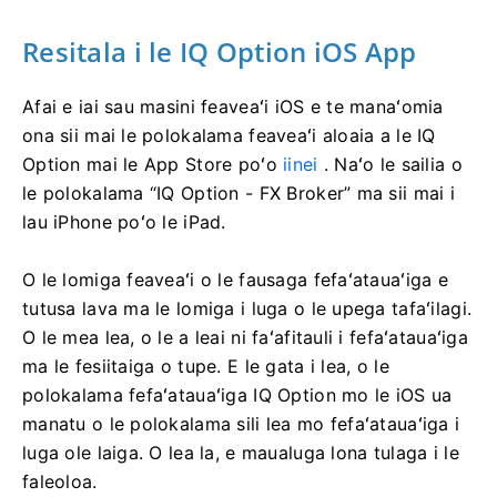
Resitala i le IQ Option iOS App
Afai e iai sau masini feaveaʻi iOS e te manaʻomia
ona sii mai le polokalama feaveaʻi aloaia a le IQ
Option mai le App Store poʻo
iinei
. Naʻo le sailia o
le polokalama “IQ Option - FX Broker” ma sii mai i
lau iPhone poʻo le iPad.
O le lomiga feaveaʻi o le fausaga fefaʻatauaʻiga e
tutusa lava ma le lomiga i luga o le upega tafaʻilagi.
O le mea lea, o le a leai ni faʻafitauli i fefaʻatauaʻiga
ma le fesiitaiga o tupe. E le gata i lea, o le
polokalama fefaʻatauaʻiga IQ Option mo le iOS ua
manatu o le polokalama sili lea mo fefaʻatauaʻiga i
luga ole laiga. O lea la, e maualuga lona tulaga i le
faleoloa.