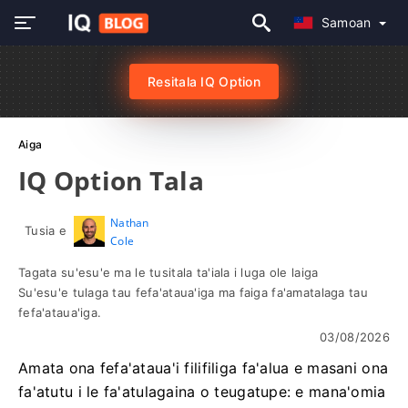
Samoan
Resitala IQ Option
Aiga
IQ Option Tala
Nathan
Tusia e
Cole
Tagata su'esu'e ma le tusitala ta'iala i luga ole laiga
Su'esu'e tulaga tau fefa'ataua'iga ma faiga fa'amatalaga tau
fefa'ataua'iga.
03/08/2026
Amata ona fefa'ataua'i filifiliga fa'alua e masani ona
fa'atutu i le fa'atulagaina o teugatupe: e mana'omia