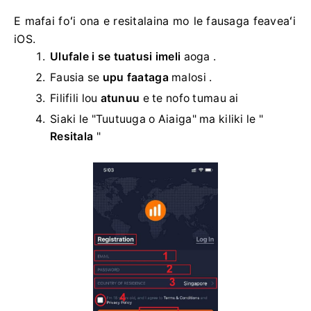
E mafai foʻi ona e resitalaina mo le fausaga feaveaʻi
iOS.
Ulufale i se tuatusi imeli
aoga .
Fausia se
upu faataga
malosi .
Filifili lou
atunuu
e te nofo tumau ai
Siaki le "Tuutuuga o Aiaiga" ma kiliki le "
Resitala
"