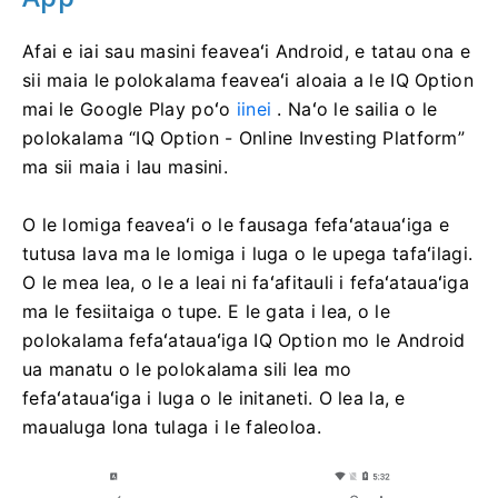
Afai e iai sau masini feaveaʻi Android, e tatau ona e
sii maia le polokalama feaveaʻi aloaia a le IQ Option
mai le Google Play poʻo
iinei
. Naʻo le sailia o le
polokalama “IQ Option - Online Investing Platform”
ma sii maia i lau masini.
O le lomiga feaveaʻi o le fausaga fefaʻatauaʻiga e
tutusa lava ma le lomiga i luga o le upega tafaʻilagi.
O le mea lea, o le a leai ni faʻafitauli i fefaʻatauaʻiga
ma le fesiitaiga o tupe. E le gata i lea, o le
polokalama fefaʻatauaʻiga IQ Option mo le Android
ua manatu o le polokalama sili lea mo
fefaʻatauaʻiga i luga o le initaneti. O lea la, e
maualuga lona tulaga i le faleoloa.