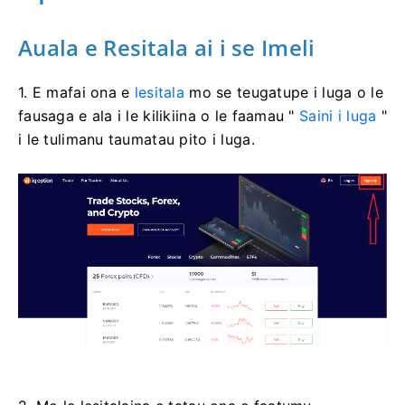
Auala e Resitala ai i se Imeli
1. E mafai ona e
lesitala
mo se teugatupe i luga o le
fausaga e ala i le kilikiina o le faamau "
Saini i luga
"
i le tulimanu taumatau pito i luga.