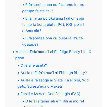
E fa'apefea ona ou fa'atumu le teu
gatupe fa'ata'ita'i?
E iai ni au polokalama faakomepiu
ta mo le komepiuta (PC), iOS, po'o l
e Android?
E fa'apefea ona ou puipuia la'u te
ugatupe?
Auala e Fefa'ataua'i ai Filifiliga Binary i le IQ
Option
O le ā le aseta?
Auala e Fefa'ataua'i ai Filifiliga Binary?
Auala e fa'aaoga ai Siata, Fa'ailoga, Wid
gets, Su'esu'ega o Maketi
Fesili e Masani Ona Fesiligia (FAQ)
O le ā le taimi sili e filifili ai mo fef