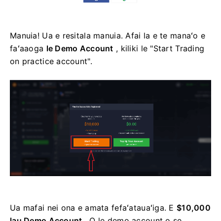
Manuia! ​​Ua e resitala manuia. Afai la e te manaʻo e
faʻaaoga
le Demo Account
, kiliki le "Start Trading
on practice account".
Ua mafai nei ona e amata fefaʻatauaʻiga. E
$10,000
lau Demo Account
. O le demo account o se