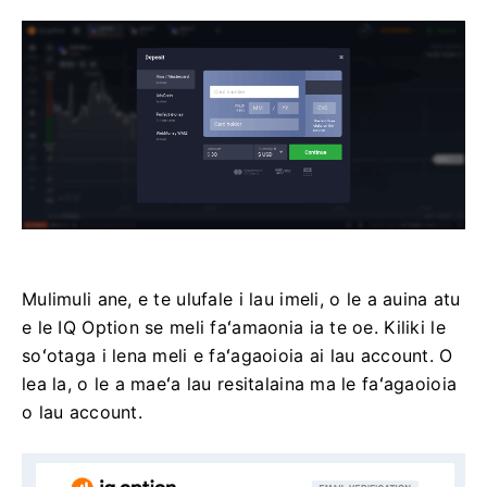
Mulimuli ane, e te ulufale i lau imeli, o le a auina atu
e le IQ Option se meli faʻamaonia ia te oe. Kiliki le
soʻotaga i lena meli e faʻagaoioia ai lau account. O
lea la, o le a maeʻa lau resitalaina ma le faʻagaoioia
o lau account.