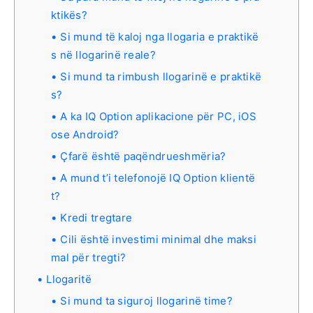
ktikës?
Si mund të kaloj nga llogaria e praktikë
s në llogarinë reale?
Si mund ta rimbush llogarinë e praktikë
s?
A ka IQ Option aplikacione për PC, iOS
ose Android?
Çfarë është paqëndrueshmëria?
A mund t’i telefonojë IQ Option klientë
t?
Kredi tregtare
Cili është investimi minimal dhe maksi
mal për tregti?
Llogaritë
Si mund ta siguroj llogarinë time?