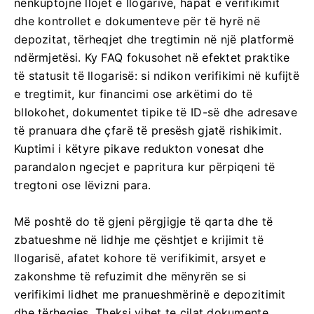
nënkuptojnë llojet e llogarive, hapat e verifikimit
dhe kontrollet e dokumenteve për të hyrë në
depozitat, tërheqjet dhe tregtimin në një platformë
ndërmjetësi. Ky FAQ fokusohet në efektet praktike
të statusit të llogarisë: si ndikon verifikimi në kufijtë
e tregtimit, kur financimi ose arkëtimi do të
bllokohet, dokumentet tipike të ID-së dhe adresave
të pranuara dhe çfarë të presësh gjatë rishikimit.
Kuptimi i këtyre pikave redukton vonesat dhe
parandalon ngecjet e papritura kur përpiqeni të
tregtoni ose lëvizni para.
Më poshtë do të gjeni përgjigje të qarta dhe të
zbatueshme në lidhje me çështjet e krijimit të
llogarisë, afatet kohore të verifikimit, arsyet e
zakonshme të refuzimit dhe mënyrën se si
verifikimi lidhet me pranueshmërinë e depozitimit
dhe tërheqjes. Theksi vihet te cilat dokumente