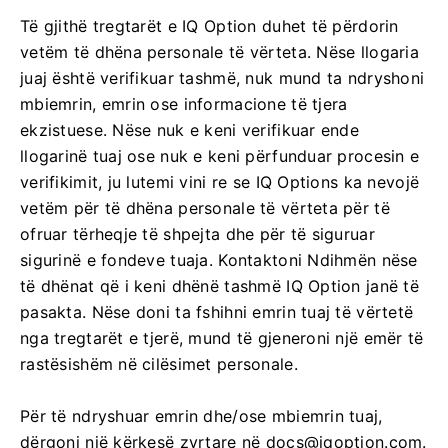
Të gjithë tregtarët e IQ Option duhet të përdorin
vetëm të dhëna personale të vërteta. Nëse llogaria
juaj është verifikuar tashmë, nuk mund ta ndryshoni
mbiemrin, emrin ose informacione të tjera
ekzistuese. Nëse nuk e keni verifikuar ende
llogarinë tuaj ose nuk e keni përfunduar procesin e
verifikimit, ju lutemi vini re se IQ Options ka nevojë
vetëm për të dhëna personale të vërteta për të
ofruar tërheqje të shpejta dhe për të siguruar
sigurinë e fondeve tuaja. Kontaktoni Ndihmën nëse
të dhënat që i keni dhënë tashmë IQ Option janë të
pasakta. Nëse doni ta fshihni emrin tuaj të vërtetë
nga tregtarët e tjerë, mund të gjeneroni një emër të
rastësishëm në cilësimet personale.
Për të ndryshuar emrin dhe/ose mbiemrin tuaj,
dërgoni një kërkesë zyrtare në
docs@iqoption.com
.