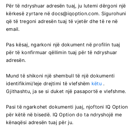
Për të ndryshuar adresën tuaj, ju lutemi dërgoni një
kërkesë zyrtare në
docs@iqoption.com
. Sigurohuni
që të tregoni adresën tuaj të vjetër dhe të re në
email.
Pas kësaj, ngarkoni një dokument në profilin tuaj
për të konfirmuar qëllimin tuaj për të ndryshuar
adresën.
Mund të shikoni një shembull të një dokumenti
identifikimi/leje drejtimi të vlefshëm
këtu
.
Gjithashtu, ja se si duket një pasaportë e vlefshme.
Pasi të ngarkohet dokumenti juaj, njoftoni IQ Option
për këtë në bisedë. IQ Option do ta ndryshojë me
kënaqësi adresën tuaj për ju.