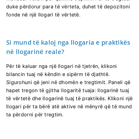
duke përdorur para të vërteta, duhet të depozitoni
fonde në një llogari të vërtetë.
Si mund të kaloj nga llogaria e praktikës
në llogarinë reale?
Për të kaluar nga një llogari në tjetrën, klikoni
bilancin tuaj në këndin e sipërm të djathtë.
Sigurohuni që jeni në dhomën e tregtimit. Paneli që
hapet tregon të gjitha llogaritë tuaja: llogarinë tuaj
të vërtetë dhe llogarinë tuaj të praktikës. Klikoni një
llogari për ta bërë atë aktive në mënyrë që të mund
ta përdorni për tregtim.