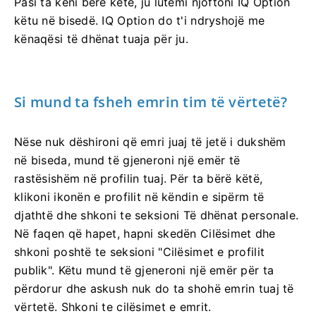
Pasi ta keni bërë këtë, ju lutemi njoftoni IQ Option
këtu në bisedë. IQ Option do t'i ndryshojë me
kënaqësi të dhënat tuaja për ju.
Si mund ta fsheh emrin tim të vërtetë?
Nëse nuk dëshironi që emri juaj të jetë i dukshëm
në biseda, mund të gjeneroni një emër të
rastësishëm në profilin tuaj. Për ta bërë këtë,
klikoni ikonën e profilit në këndin e sipërm të
djathtë dhe shkoni te seksioni Të dhënat personale.
Në faqen që hapet, hapni skedën Cilësimet dhe
shkoni poshtë te seksioni "Cilësimet e profilit
publik". Këtu mund të gjeneroni një emër për ta
përdorur dhe askush nuk do ta shohë emrin tuaj të
vërtetë. Shkoni te cilësimet e emrit.