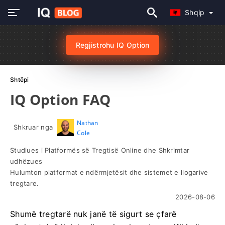
Shqip
Regjistrohu IQ Option
Shtëpi
IQ Option FAQ
Nathan
Shkruar nga
Cole
Studiues i Platformës së Tregtisë Online dhe Shkrimtar
udhëzues
Hulumton platformat e ndërmjetësit dhe sistemet e llogarive
tregtare.
2026-08-06
Shumë tregtarë nuk janë të sigurt se çfarë