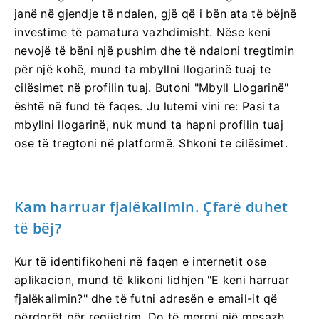
janë në gjendje të ndalen, gjë që i bën ata të bëjnë
investime të pamatura vazhdimisht. Nëse keni
nevojë të bëni një pushim dhe të ndaloni tregtimin
për një kohë, mund ta mbyllni llogarinë tuaj te
cilësimet në profilin tuaj. Butoni "Mbyll Llogarinë"
është në fund të faqes. Ju lutemi vini re: Pasi ta
mbyllni llogarinë, nuk mund ta hapni profilin tuaj
ose të tregtoni në platformë. Shkoni te cilësimet.
Kam harruar fjalëkalimin. Çfarë duhet
të bëj?
Kur të identifikoheni në faqen e internetit ose
aplikacion, mund të klikoni lidhjen "E keni harruar
fjalëkalimin?" dhe të futni adresën e email-it që
përdorët për regjistrim. Do të merrni një mesazh