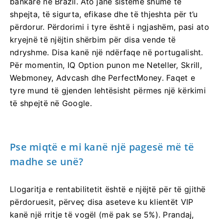
bankare në Brazil. Ato janë sisteme shumë të
shpejta, të sigurta, efikase dhe të thjeshta për t’u
përdorur. Përdorimi i tyre është i ngjashëm, pasi ato
kryejnë të njëjtin shërbim për disa vende të
ndryshme. Disa kanë një ndërfaqe në portugalisht.
Për momentin, IQ Option punon me Neteller, Skrill,
Webmoney, Advcash dhe PerfectMoney. Faqet e
tyre mund të gjenden lehtësisht përmes një kërkimi
të shpejtë në Google.
Pse miqtë e mi kanë një pagesë më të
madhe se unë?
Llogaritja e rentabilitetit është e njëjtë për të gjithë
përdoruesit, përveç disa aseteve ku klientët VIP
kanë një rritje të vogël (më pak se 5%). Prandaj,