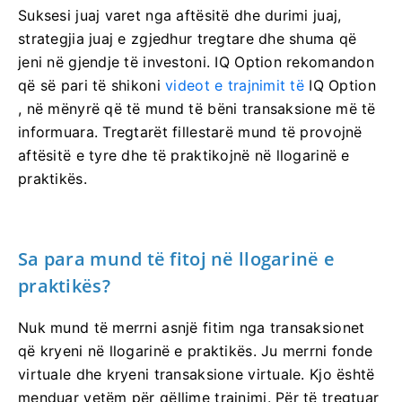
Suksesi juaj varet nga aftësitë dhe durimi juaj,
strategjia juaj e zgjedhur tregtare dhe shuma që
jeni në gjendje të investoni. IQ Option rekomandon
që së pari të shikoni
videot e trajnimit të
IQ Option
, në mënyrë që të mund të bëni transaksione më të
informuara. Tregtarët fillestarë mund të provojnë
aftësitë e tyre dhe të praktikojnë në llogarinë e
praktikës.
Sa para mund të fitoj në llogarinë e
praktikës?
Nuk mund të merrni asnjë fitim nga transaksionet
që kryeni në llogarinë e praktikës. Ju merrni fonde
virtuale dhe kryeni transaksione virtuale. Kjo është
menduar vetëm për qëllime trajnimi. Për të tregtuar