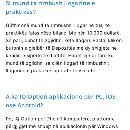
Si mund ta rimbush llogarinë e
praktikës?
Gjithmonë mund ta rimbushni llogarinë tuaj të
praktikës falas nëse bilanci bie nën 10,000 dollarë.
Së pari, duhet të zgjidhni këtë llogari. Pastaj klikoni
butonin e gjelbër të Depozitës me dy shigjeta në
këndin e sipërm të djathtë. Hapet një dritare ku
mund të zgjidhni se cilën llogari të rimbushni:
llogarinë e praktikës apo atë të vërtetë.
A ka IQ Option aplikacione për PC, iOS
ose Android?
Po, IQ Option po! Dhe në kompjuterë, platforma
përgjigjet më shpejt në aplikacionin për Windows