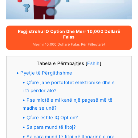
Regjistrohu IQ Option Dhe Merr 10,000 Dollarë
Falas
Merrni 10,000 Dollarë Falas Për Fillestarët
Tabela e Përmbajtjes
Fshih
[
]
Pyetje të Përgjithshme
Çfarë janë portofolet elektronike dhe s
i t'i përdor ato?
Pse miqtë e mi kanë një pagesë më të
madhe se unë?
Çfarë është IQ Option?
Sa para mund të fitoj?
Sa para mund të fitoj në llogarinë e pra