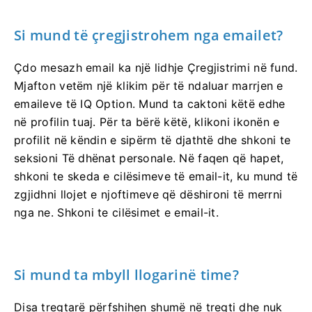
Si mund të çregjistrohem nga emailet?
Çdo mesazh email ka një lidhje Çregjistrimi në fund.
Mjafton vetëm një klikim për të ndaluar marrjen e
emaileve të IQ Option. Mund ta caktoni këtë edhe
në profilin tuaj. Për ta bërë këtë, klikoni ikonën e
profilit në këndin e sipërm të djathtë dhe shkoni te
seksioni Të dhënat personale. Në faqen që hapet,
shkoni te skeda e cilësimeve të email-it, ku mund të
zgjidhni llojet e njoftimeve që dëshironi të merrni
nga ne. Shkoni te cilësimet e email-it.
Si mund ta mbyll llogarinë time?
Disa tregtarë përfshihen shumë në tregti dhe nuk