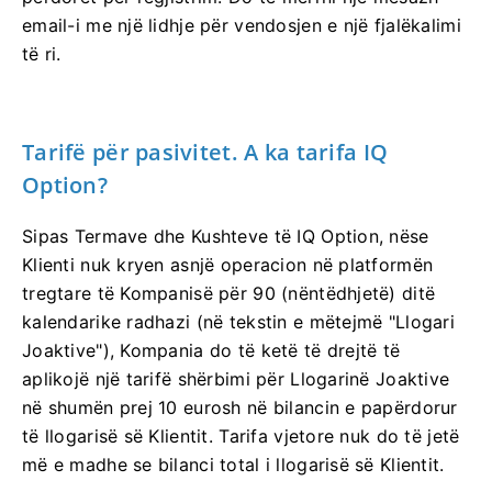
email-i me një lidhje për vendosjen e një fjalëkalimi
të ri.
Tarifë për pasivitet. A ka tarifa IQ
Option?
Sipas Termave dhe Kushteve të IQ Option, nëse
Klienti nuk kryen asnjë operacion në platformën
tregtare të Kompanisë për 90 (nëntëdhjetë) ditë
kalendarike radhazi (në tekstin e mëtejmë "Llogari
Joaktive"), Kompania do të ketë të drejtë të
aplikojë një tarifë shërbimi për Llogarinë Joaktive
në shumën prej 10 eurosh në bilancin e papërdorur
të llogarisë së Klientit. Tarifa vjetore nuk do të jetë
më e madhe se bilanci total i llogarisë së Klientit.