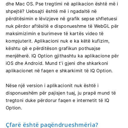
dhe Mac OS. Pse tregtimi në aplikacion është më i
shpejtë? Uebsajti është më i ngadaltë në
përditësimin e lëvizjeve në grafik sepse shfletuesi
nuk përdor aftësitë e disponueshme të WebGL për
maksimizimin e burimeve të kartës video të
kompjuterit. Aplikacioni nuk e ka këtë kufizim,
kështu që e përditëson grafikun pothuajse
menjëherë. IQ Option gjithashtu ka aplikacione për
iOS dhe Android. Mund t'i gjeni dhe shkarkoni
aplikacionet në faqen e shkarkimit të IQ Option.
Nëse një version i aplikacionit nuk është i
disponueshëm për pajisjen tuaj, ju prapë mund të
tregtoni duke përdorur faqen e internetit të IQ
Option.
Çfarë është paqëndrueshmëria?