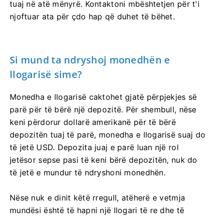
tuaj në atë mënyrë. Kontaktoni mbështetjen për t'i
njoftuar ata për çdo hap që duhet të bëhet.
Si mund ta ndryshoj monedhën e
llogarisë sime?
Monedha e llogarisë caktohet gjatë përpjekjes së
parë për të bërë një depozitë. Për shembull, nëse
keni përdorur dollarë amerikanë për të bërë
depozitën tuaj të parë, monedha e llogarisë suaj do
të jetë USD. Depozita juaj e parë luan një rol
jetësor sepse pasi të keni bërë depozitën, nuk do
të jetë e mundur të ndryshoni monedhën.
Nëse nuk e dinit këtë rregull, atëherë e vetmja
mundësi është të hapni një llogari të re dhe të