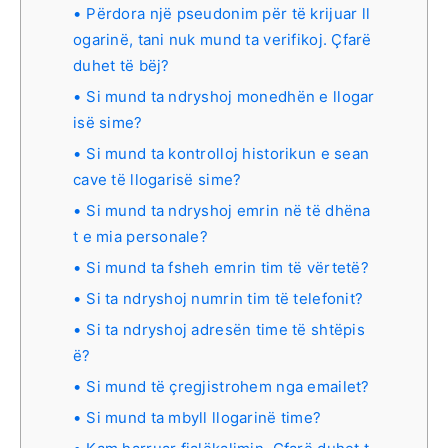
Përdora një pseudonim për të krijuar ll
ogarinë, tani nuk mund ta verifikoj. Çfarë
duhet të bëj?
Si mund ta ndryshoj monedhën e llogar
isë sime?
Si mund ta kontrolloj historikun e sean
cave të llogarisë sime?
Si mund ta ndryshoj emrin në të dhëna
t e mia personale?
Si mund ta fsheh emrin tim të vërtetë?
Si ta ndryshoj numrin tim të telefonit?
Si ta ndryshoj adresën time të shtëpis
ë?
Si mund të çregjistrohem nga emailet?
Si mund ta mbyll llogarinë time?