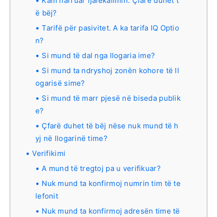
Kam harruar fjalëkalimin. Çfarë duhet t
ë bëj?
Tarifë për pasivitet. A ka tarifa IQ Optio
n?
Si mund të dal nga llogaria ime?
Si mund ta ndryshoj zonën kohore të ll
ogarisë sime?
Si mund të marr pjesë në biseda publik
e?
Çfarë duhet të bëj nëse nuk mund të h
yj në llogarinë time?
Verifikimi
A mund të tregtoj pa u verifikuar?
Nuk mund ta konfirmoj numrin tim të te
lefonit
Nuk mund ta konfirmoj adresën time të