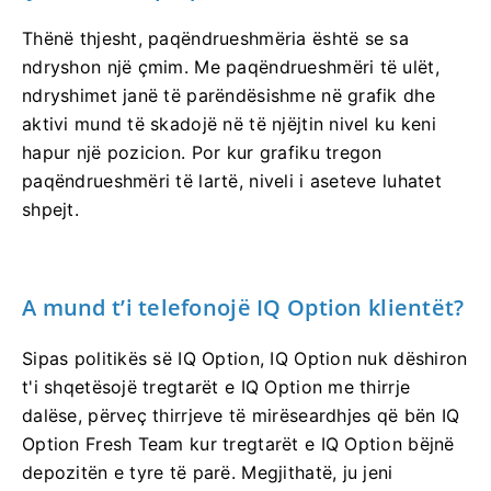
Thënë thjesht, paqëndrueshmëria është se sa
ndryshon një çmim. Me paqëndrueshmëri të ulët,
ndryshimet janë të parëndësishme në grafik dhe
aktivi mund të skadojë në të njëjtin nivel ku keni
hapur një pozicion. Por kur grafiku tregon
paqëndrueshmëri të lartë, niveli i aseteve luhatet
shpejt.
A mund t’i telefonojë IQ Option klientët?
Sipas politikës së IQ Option, IQ Option nuk dëshiron
t'i shqetësojë tregtarët e IQ Option me thirrje
dalëse, përveç thirrjeve të mirëseardhjes që bën IQ
Option Fresh Team kur tregtarët e IQ Option bëjnë
depozitën e tyre të parë. Megjithatë, ju jeni